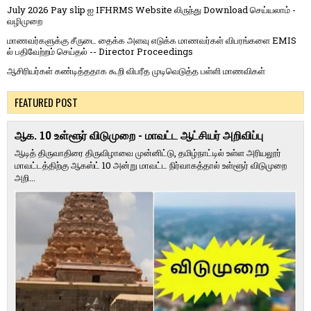
July 2026 Pay slip ஐ IFHRMS Website லிருந்து Download செய்யலாம் -
வழிமுறை
மாணவர்களுக்கு சீருடை தைக்க அளவு எடுக்க மாணவர்கள் விபரங்களை EMIS
ல் பதிவேற்றம் செய்தல் -- Director Proceedings
ஆசிரியர்கள் கண்டித்ததாக கூறி விபரீத முடிவெடுத்த பள்ளி மாணவிகள்
FEATURED POST
ஆக. 10 உள்ளூர் விடுமுறை - மாவட்ட ஆட்சியர் அறிவிப்பு
ஆடித் திருவாதிரை திருவிழாவை முன்னிட்டு, தமிழ்நாட்டில் உள்ள அரியலூர்
மாவட்டத்திற்கு ஆகஸ்ட் 10 அன்று மாவட்ட நிர்வாகத்தால் உள்ளூர் விடுமுறை
அறி...