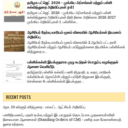
தமிழக பட்ஜெட் 2026 - முக்கிய அம்சங்கள் மற்றும் பள்ளி
கல்வித்துறை அறிவிப்புகள் pdf
தமிழக பட்ஜெட் 2026 - முக்கிய அம்சங்கள் மற்றும் பள்ளி
கல்வித்துறை அறிவிப்புகள் நிதி நிலை அறிக்கை 2026 2027
முக்கிய அறிவிப்புகள் 1. பள்ளிக்க...
ஆசிரியர் தேர்வு வாரியம் மூலம் விரைவில் ஆசிரியர்கள் நியமனம்
அறிவிப்பு
ஆசிரியர் தேர்வு வாரி​யம் மூலம் விரை​வில் 2 ஆயிரம் பட்​ட​தாரி
ஆசிரியர்​கள் மற்​றும் ஆசிரியர் பயிற்றுநர்​களை நியமிக்க பள்​ளிக்​கல்​
வித்​துறை ம...
பள்ளிக்கல்வி இயக்குநராக முழு கூடுதல் பொறுப்பு வழங்குதல்
ஆணை வெளியீடு.
தமிழ்நாடு பள்ளிக் கல்விப் பணி திருமதி. ந. லதா, மாநிலக்
கல்வியியல் ஆராய்ச்சி மற்றும் பயிற்சி நிறுவன இயக்குநர்,
சென்னை 6 பள்ளிக்கல்வி இயக்குநர...
RECENT POSTS
ஆக. 10 உள்ளூர் விடுமுறை - மாவட்ட ஆட்சியர் அறிவிப்பு
பணிநியமனம், பதவி உயர்வு மற்றும் இடமாறுதல் தொடர்பாக முதலமைச்சரின்
நிலையான ஆணைகள் (Standing Orders of CM) - மனித வள மேலாண்மைத்
துறை உத்தரவு