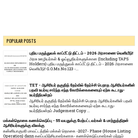
POPULAR POSTS
புதிய மருத்துவக் காப்பீட்டு திட்டம் - 2026 அரசாணை வெளியீடு!
அரசு ஊழியர்கள் & ஓய்வூதியர்களுக்கான (Including TAPS
Holders) புதிய மருத்துவக் காப்பீட்டு திட்டம் - 2026 அரசாணை
வெளியீடு! G.O.Ms.No.123 -...
TET - ஆசிரியர் தகுதித் தேர்வில் தேர்ச்சி பெறாத ஆசிரியர்களின்
பதவி உயர்வு சார்ந்த எந்த கோரிக்கைகளையும் ஏற்க கூடாது-
உயர்நீதிமன்றம்
ஆசிரியர் தகுதித் தேர்வில் தேர்ச்சி பெறாத ஆசிரியர்களின் பதவி
உயர்வு சார்ந்த எந்த கோரிக்கைகளையும் ஏற்க கூடாது-
உயர்நீதிமன்றம் Judgement Copy ...
மக்கள்தொகை கணக்கெடுப்பு - 55 வயதுக்கு மேற்பட்டவர்கள் & மாற்றுத்திறன்
ஆசிரியர்களுக்கு விலக்கு
கன்னியாகுமரி மாவட்டத்தில் மக்கள் தொகை -2027- Phase (House Listing
Operation) dann களப்பயிற்சியாளர்களாக- கணக்கெடுப்பாளர்கள் மற்றும்