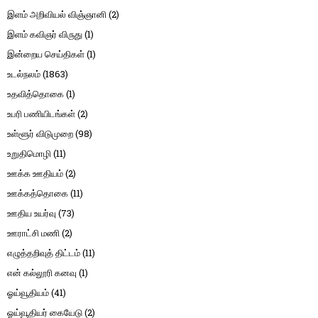
இளம் அறிவியல் விஞ்ஞானி
(2)
இளம் கவிஞர் விருது
(1)
இன்றைய செய்திகள்
(1)
உடல்நலம்
(1863)
உதவித்தொகை
(1)
உபரி பணியிடங்கள்
(2)
உள்ளூர் விடுமுறை
(98)
உறுதிமொழி
(11)
ஊக்க ஊதியம்
(2)
ஊக்கத்தொகை
(11)
ஊதிய உயர்வு
(73)
ஊராட்சி மணி
(2)
எழுத்தறிவுத் திட்டம்
(11)
என் கல்லூரி கனவு
(1)
ஓய்வூதியம்
(41)
ஓய்வூதியர் கையேடு
(2)