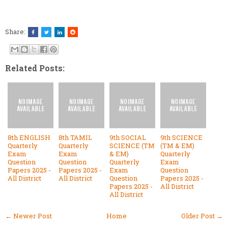
Share:
Related Posts:
8th ENGLISH
8th TAMIL
9th SOCIAL
9th SCIENCE
Quarterly
Quarterly
SCIENCE (TM
(TM & EM)
Exam
Exam
& EM)
Quarterly
Question
Question
Quarterly
Exam
Papers 2025 -
Papers 2025 -
Exam
Question
All District
All District
Question
Papers 2025 -
Papers 2025 -
All District
All District
← Newer Post
Home
Older Post →