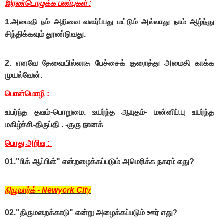
இரண்டொழுக்க பண்புகள் :
1.அமைதி நம் அறிவை வளர்ப்பது மட்டும் அல்லாது நாம் ஆழ்ந்து
சிந்திக்கவும் தூண்டுவது.
2. எனவே தேவையில்லாத பேச்சைக் குறைத்து அமைதி காக்க
முயல்வேன்.
பொன்மொழி :
உயர்ந்த தவம்-பொறுமை. உயர்ந்த ஆயுதம்- மன்னிப்.பு உயர்ந்த
மகிழ்ச்சி-திருப்தி . -குரு நானக்
பொது அறிவு :
01."பிக் ஆப்பிள்" என்றழைக்கப்படும் அமெரிக்க நகரம் எது?
நியூயார்க் - Newyork City
02."திருமறைக்காடு" என்று அழைக்கப்படும் ஊர் எது?