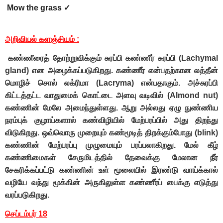
Mow the grass ✓
அறிவியல் களஞ்சியம்
:
கண்ணீரைத் தோற்றுவிக்கும் சுரப்பி கண்ணீர் சுரப்பி (Lachymal
gland) என அழைக்கப்படுகிறது. கண்ணீர் என்பதற்கான லத்தீன்
மொழிச் சொல் லக்ரிமா (Lacryma) என்பதாகும். அச்சுரப்பி
கிட்டத்தட்ட வாதுமைக் கொட்டை அளவு வடிவில் (Almond nut)
கண்ணின் மேலே அமைந்துள்ளது. ஆறு அல்லது ஏழு நுண்ணிய
நரம்புக் குழாய்களால் கண்விழியில் மேற்பரப்பில் அது திறந்து
விடுகிறது. ஒவ்வொரு முறையும் கண்மூடித் திறக்கும்போது (blink)
கண்ணின் மேற்பரப்பு முழுமையும் பரப்பலாகிறது. மேல் கீழ்
கண்ணிமைகள் சேருமிடத்தில் தேவைக்கு மேலான நீர்
சேகரிக்கப்பட்டு கண்ணின் உள் மூலையில் இரண்டு வாய்க்கால்
வழியே வந்து மூக்கின் அருகிலுள்ள கண்ணீர்ப் பைக்கு எடுத்து
வரப்படுகிறது.
செப்டம்பர் 18