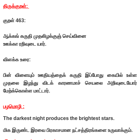
திருக்குறள்:
குறள் 463:
ஆக்கங் கருதி முதலிழக்குஞ் செய்வினை
ஊக்கா ரறிவுடை யார்.
விளக்க உரை:
பின் விளையும் ஊதியத்தைக் கருதி இப்போது கையில் உள்ள
முதலை இழந்து விடக் காரணமாச் செயலை அறிவுடையோர்
மேற்க்கொள்ள மாட்டார்.
பழமொழி :
The darkest night produces the brightest stars.
மிக இருண்ட இரவை பிரகாசமான நட்சத்திரங்களை உருவாக்கும்.