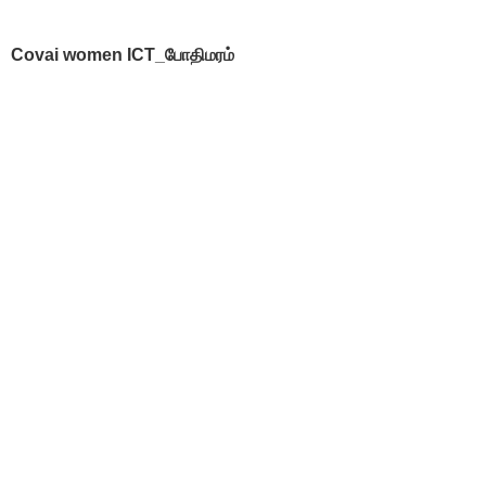
Covai women ICT_போதிமரம்