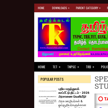
»
»
HOME
DOWNLOADS
PARENT CATEGORY
»
»
»
HOME
TET
TNPSC
TRB
POLI
SPE
POPULAR POSTS
ST
புதிய மருத்துவக்
காப்பீட்டு திட்டம் - 2026
அரசாணை வெளியீடு!
⭕ T
அரசு ஊழியர்கள் &
ஓய்வூதியர்களுக்கான