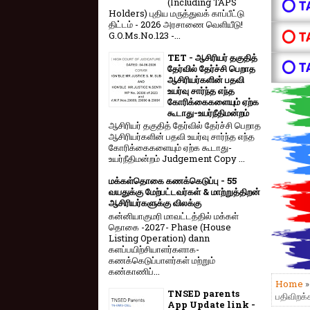
(Including TAPS
⭕ T
Holders) புதிய மருத்துவக் காப்பீட்டு
திட்டம் - 2026 அரசாணை வெளியீடு!
⭕ T
G.O.Ms.No.123 -...
TET - ஆசிரியர் தகுதித்
⭕ T
தேர்வில் தேர்ச்சி பெறாத
ஆசிரியர்களின் பதவி
உயர்வு சார்ந்த எந்த
கோரிக்கைகளையும் ஏற்க
கூடாது-உயர்நீதிமன்றம்
ஆசிரியர் தகுதித் தேர்வில் தேர்ச்சி பெறாத
ஆசிரியர்களின் பதவி உயர்வு சார்ந்த எந்த
கோரிக்கைகளையும் ஏற்க கூடாது-
உயர்நீதிமன்றம் Judgement Copy ...
மக்கள்தொகை கணக்கெடுப்பு - 55
வயதுக்கு மேற்பட்டவர்கள் & மாற்றுத்திறன்
ஆசிரியர்களுக்கு விலக்கு
கன்னியாகுமரி மாவட்டத்தில் மக்கள்
தொகை -2027- Phase (House
Listing Operation) dann
களப்பயிற்சியாளர்களாக-
கணக்கெடுப்பாளர்கள் மற்றும்
கண்காணிப்...
Home
TNSED parents
பதிவிறக
App Update link -