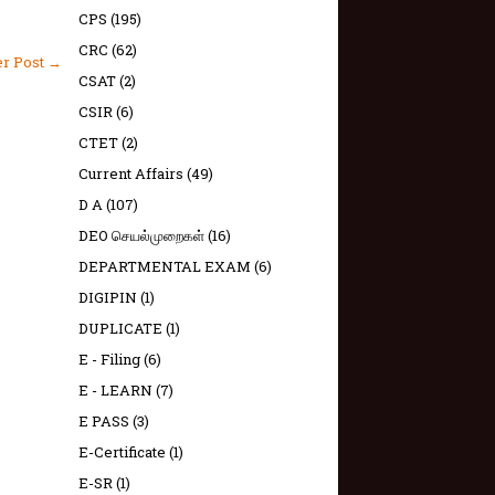
CPS
(195)
CRC
(62)
er Post →
CSAT
(2)
CSIR
(6)
CTET
(2)
Current Affairs
(49)
D A
(107)
DEO செயல்முறைகள்
(16)
DEPARTMENTAL EXAM
(6)
DIGIPIN
(1)
DUPLICATE
(1)
E - Filing
(6)
E - LEARN
(7)
E PASS
(3)
E-Certificate
(1)
E-SR
(1)