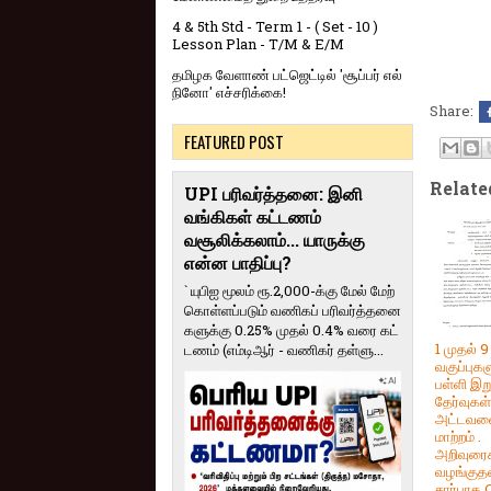
4 & 5th Std - Term 1 - ( Set - 10 )
Lesson Plan - T/M & E/M
தமிழக வேளாண் பட்ஜெட்டில் 'சூப்பர் எல்
நினோ' எச்சரிக்கை!
Share:
FEATURED POST
Relate
UPI பரிவர்த்தனை: இனி
வங்கிகள் கட்டணம்
வசூலிக்கலாம்... யாருக்கு
என்ன பாதிப்பு?
` யுபிஐ மூலம் ரூ.2,000-க்கு மேல் மேற்​
கொள்​ளப்​படும் வணி​கப் பரிவர்த்​தனை​
களுக்கு 0.25% முதல் 0.4% வரை கட்​
1 முதல் 
ட​ணம் (எம்​டிஆர் - வணி​கர் தள்​ளு...
வகுப்புக
பள்ளி இற
தேர்வுகள
அட்டவண
மாற்றம் .
அறிவுரை
வழங்குதல
சார்பாக