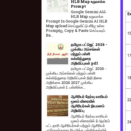
HLB Map உருவாக்க
Prompt
Google Gemini AIல்
HLB Map உருவாக்க
Prompt In Google Gemini AI HLB
Map upload செய்துவிட்டு கீழே உள்ள
Promptஐ, Copy & Paste செய்யவும்.
Ba...
தமிழக பட்ஜெட் 2026 -
முக்கிய அம்சங்கள்
மற்றும் பள்ளி
கல்வித்துறை
அறிவிப்புகள் pdf
தமிழக பட்ஜெட் 2026 -
முக்கிய அம்சங்கள் மற்றும் பள்ளி
கல்வித்துறை அறிவிப்புகள் நிதி நிலை
அறிக்கை 2026 2027 முக்கிய
அறிவிப்புகள் 1. பள்ளிக்க...
ஆசிரியர் தேர்வு வாரியம்
மூலம் விரைவில்
ஆசிரியர்கள் நியமனம்
அறிவிப்பு
ஆசிரியர் தேர்வு வாரி​யம்
மூலம் விரை​வில் 2 ஆயிரம்
பட்​ட​தாரி ஆசிரியர்​கள் மற்​றும் ஆசிரியர்
பயிற்றுநர்​களை நியமிக்க பள்​ளிக்​கல்​வித்​