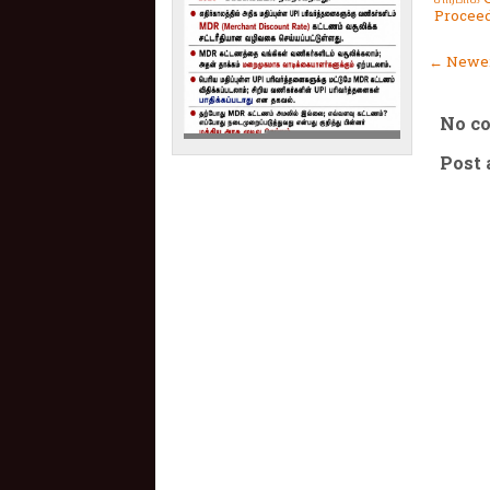
Procee
← Newer
No c
Post