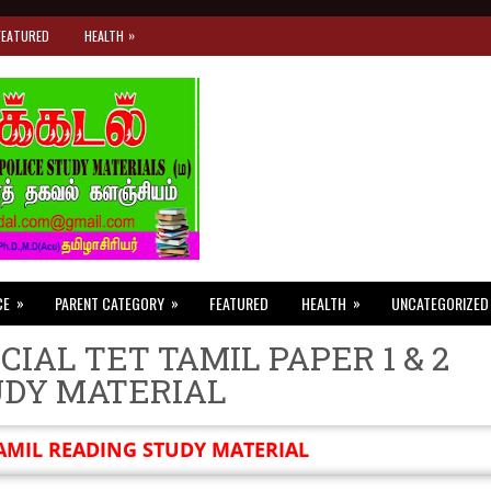
»
FEATURED
HEALTH
»
»
»
CE
PARENT CATEGORY
FEATURED
HEALTH
UNCATEGORIZED
CIAL TET TAMIL PAPER 1 & 2
UDY MATERIAL
AMIL READING STUDY MATERIAL