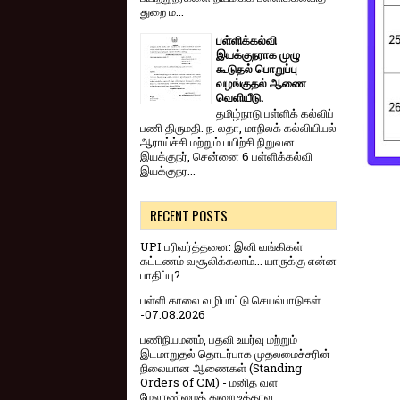
துறை ம...
பள்ளிக்கல்வி
இயக்குநராக முழு
கூடுதல் பொறுப்பு
வழங்குதல் ஆணை
வெளியீடு.
தமிழ்நாடு பள்ளிக் கல்விப்
பணி திருமதி. ந. லதா, மாநிலக் கல்வியியல்
ஆராய்ச்சி மற்றும் பயிற்சி நிறுவன
இயக்குநர், சென்னை 6 பள்ளிக்கல்வி
இயக்குநர...
RECENT POSTS
UPI பரிவர்த்தனை: இனி வங்கிகள்
கட்டணம் வசூலிக்கலாம்... யாருக்கு என்ன
பாதிப்பு?
பள்ளி காலை வழிபாட்டு செயல்பாடுகள்
-07.08.2026
பணிநியமனம், பதவி உயர்வு மற்றும்
இடமாறுதல் தொடர்பாக முதலமைச்சரின்
நிலையான ஆணைகள் (Standing
Orders of CM) - மனித வள
மேலாண்மைத் துறை உத்தரவு