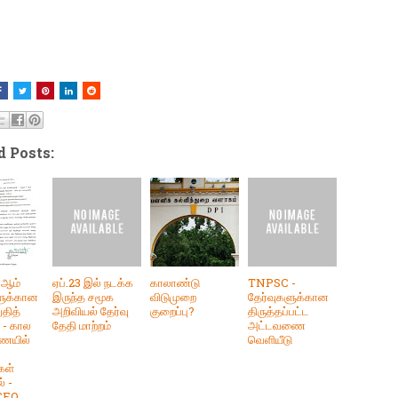
d Posts:
9 ஆம்
ஏப்.23 இல் நடக்க
காலாண்டு
TNPSC -
ளுக்கான
இருந்த சமூக
விடுமுறை
தேர்வுகளுக்கான
ுதித்
அறிவியல் தேர்வு
குறைப்பு?
திருத்தப்பட்ட
் - கால
தேதி மாற்றம்
அட்டவணை
ையில்
வெளியீடு
கள்
் -
 CEO