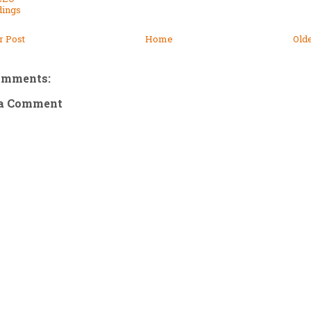
dings
 Post
Home
Old
omments:
 a Comment