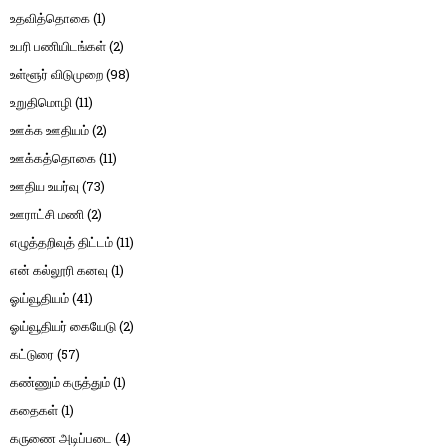
உதவித்தொகை
(1)
உபரி பணியிடங்கள்
(2)
உள்ளூர் விடுமுறை
(98)
உறுதிமொழி
(11)
ஊக்க ஊதியம்
(2)
ஊக்கத்தொகை
(11)
ஊதிய உயர்வு
(73)
ஊராட்சி மணி
(2)
எழுத்தறிவுத் திட்டம்
(11)
என் கல்லூரி கனவு
(1)
ஓய்வூதியம்
(41)
ஓய்வூதியர் கையேடு
(2)
கட்டுரை
(57)
கண்ணும் கருத்தும்
(1)
கதைகள்
(1)
கருணை அடிப்படை
(4)