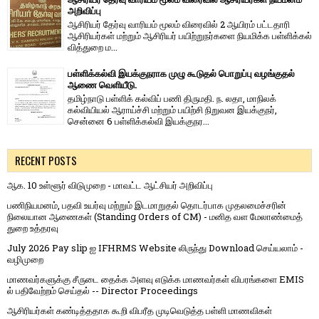
அறிவிப்பு
ஆசிரியர் தேர்வு வாரி​யம் மூலம் விரை​வில் 2 ஆயிரம் பட்​ட​தாரி
ஆசிரியர்​கள் மற்​றும் ஆசிரியர் பயிற்றுநர்​களை நியமிக்க பள்​ளிக்​கல்​
வித்​துறை ம...
பள்ளிக்கல்வி இயக்குநராக முழு கூடுதல் பொறுப்பு வழங்குதல்
ஆணை வெளியீடு.
தமிழ்நாடு பள்ளிக் கல்விப் பணி திருமதி. ந. லதா, மாநிலக்
கல்வியியல் ஆராய்ச்சி மற்றும் பயிற்சி நிறுவன இயக்குநர்,
சென்னை 6 பள்ளிக்கல்வி இயக்குநர...
RECENT POSTS
ஆக. 10 உள்ளூர் விடுமுறை - மாவட்ட ஆட்சியர் அறிவிப்பு
பணிநியமனம், பதவி உயர்வு மற்றும் இடமாறுதல் தொடர்பாக முதலமைச்சரின்
நிலையான ஆணைகள் (Standing Orders of CM) - மனித வள மேலாண்மைத்
துறை உத்தரவு
July 2026 Pay slip ஐ IFHRMS Website லிருந்து Download செய்யலாம் -
வழிமுறை
மாணவர்களுக்கு சீருடை தைக்க அளவு எடுக்க மாணவர்கள் விபரங்களை EMIS
ல் பதிவேற்றம் செய்தல் -- Director Proceedings
ஆசிரியர்கள் கண்டித்ததாக கூறி விபரீத முடிவெடுத்த பள்ளி மாணவிகள்