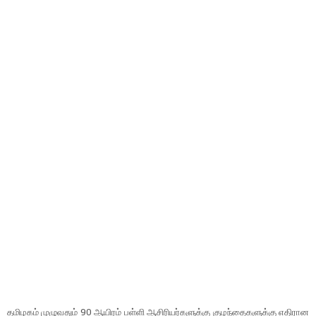
தமிழகம் முழுவதும் 90 ஆயிரம் பள்ளி ஆசிரியர்களுக்கு குழந்தைகளுக்கு எதிரான