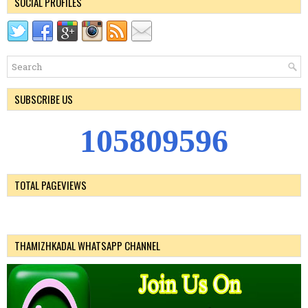
SOCIAL PROFILES
SUBSCRIBE US
1
0
5
8
0
9
5
9
6
TOTAL PAGEVIEWS
THAMIZHKADAL WHATSAPP CHANNEL