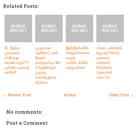
Related Posts:
நீட் தேர்வு
முதுகலை
இன்ஜினியரிங்
அரசுப் பள்ளியில்
முடிவுகள்
ஆசிரியர் பணி
கல்லுாரிகளாக
க்யூஆர் கோடு
எப்போது
நிரவல்
மாறும்
மூலமாக
வெளியாகும்??
கலந்தாய்வு; 26-
பாலிடெக்னிக்
மாணவர்
முக்கிய தகவல்
ம் தேதிக்குள்
கல்லுாரிகள்
சேர்க்கை:
உள்ளே!!
முடிக்க
அமைச்சர்
கல்வித்துறை
பாராட்டு
உத்தரவு
← Newer Post
Home
Older Post →
No comments:
Post a Comment