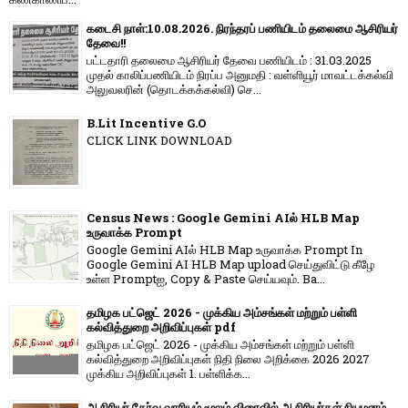
கடைசி நாள்:10.08.2026. நிரந்தரப் பணியிடம் தலைமை ஆசிரியர்
தேவை!!
பட்டதாரி தலைமை ஆசிரியர் தேவை பணியிடம் : 31.03.2025
முதல் காலிப்பணியிடம் நிரப்ப அனுமதி : வள்ளியூர் மாவட்டக்கல்வி
அலுவலரின் (தொடக்கக்கல்வி) செ...
B.Lit Incentive G.O
CLICK LINK DOWNLOAD
Census News : Google Gemini AIல் HLB Map
உருவாக்க Prompt
Google Gemini AIல் HLB Map உருவாக்க Prompt In
Google Gemini AI HLB Map upload செய்துவிட்டு கீழே
உள்ள Promptஐ, Copy & Paste செய்யவும். Ba...
தமிழக பட்ஜெட் 2026 - முக்கிய அம்சங்கள் மற்றும் பள்ளி
கல்வித்துறை அறிவிப்புகள் pdf
தமிழக பட்ஜெட் 2026 - முக்கிய அம்சங்கள் மற்றும் பள்ளி
கல்வித்துறை அறிவிப்புகள் நிதி நிலை அறிக்கை 2026 2027
முக்கிய அறிவிப்புகள் 1. பள்ளிக்க...
ஆசிரியர் தேர்வு வாரியம் மூலம் விரைவில் ஆசிரியர்கள் நியமனம்