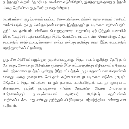
நடந்தாலும் அதன் மீது உரிய நடவடிக்கை எடுக்கிறோம், இருந்தாலும் தவறு நடந்தால்
அதை தெரிவிக்க ஒரு சிலர் தயங்குகின்றனர்.
பெற்றோர்கள் குழந்தைகள் பயப்பட தேவையில்லை. நீங்கள் தரும் தகவல் ரகசியம்
காக்கப்படும். தவறு செய்தவர்கள் யாராக இருந்தாலும் நடவடிக்கை எடுக்கப்படும்.
குறிப்பாக தனியார் பள்ளியை பொறுத்தவரை பாதுகாப்பு ஏற்படுத்தும் வகையில்
இந்த நிகழ்ச்சி நடத்தப்படுகிறது. இதில் போக்சோ சட்டம் என்ன சொல்கிறது, அந்த
சட்டத்தில் கடும் நடவடிக்கைகள் என்ன என்பது குறித்து தான் இந்த கூட்டத்தில்
எடுத்துரைக்கப்பட்டுள்ளது.
ஒரு சில ஆசிரியர்களுக்கும், முதல்வர்களுக்கு, இந்த சட்டம் குறித்து தெரிந்தால்
போதாது, அனைத்து ஆசிரியர்களுக்கும் இந்த சட்டம் குறித்து விழிப்புணர்வு தேவை
என்பதற்காகவே நடத்தப்படுகிறது. இந்த சட்டத்தில் முழு பாதுகாப்பான விஷயங்கள்
உள்ளது அதை முறையாக செய்தால் கடுமையான நடவடிக்கை எடுக்க முடியும்.
அதேபோல் இந்த சட்டத்தை யாரும் தவறாக பயன்படுத்தக் கூடாது, முறையாக
விசாரணை நடத்தி நடவடிக்கை எடுக்க வேண்டும். அவசர அவசரமாக
மேற்கொள்ளும் நடவடிக்கையால் ஆசிரியர், ஆசிரியர் குடும்பங்கள்
பாதிக்கப்படக்கூடாது என்பது குறித்தும் விழிப்புணர்வு ஏற்படுத்தப்பட உள்ளது என
கூறினார்.