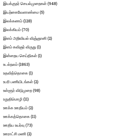
இயக்குநர் செயல்முறைகள்
(948)
இயற்கைவேளாண்மை
(5)
இலக்கணம்
(128)
இலக்கியம்
(70)
இளம் அறிவியல் விஞ்ஞானி
(2)
இளம் கவிஞர் விருது
(1)
இன்றைய செய்திகள்
(1)
உடல்நலம்
(1863)
உதவித்தொகை
(1)
உபரி பணியிடங்கள்
(2)
உள்ளூர் விடுமுறை
(98)
உறுதிமொழி
(11)
ஊக்க ஊதியம்
(2)
ஊக்கத்தொகை
(11)
ஊதிய உயர்வு
(73)
ஊராட்சி மணி
(2)