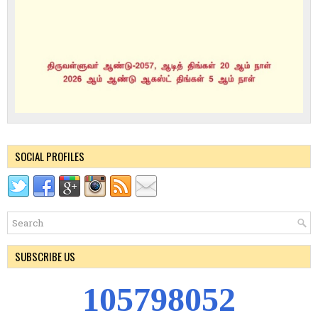
SOCIAL PROFILES
SUBSCRIBE US
1
0
5
7
9
8
0
5
2