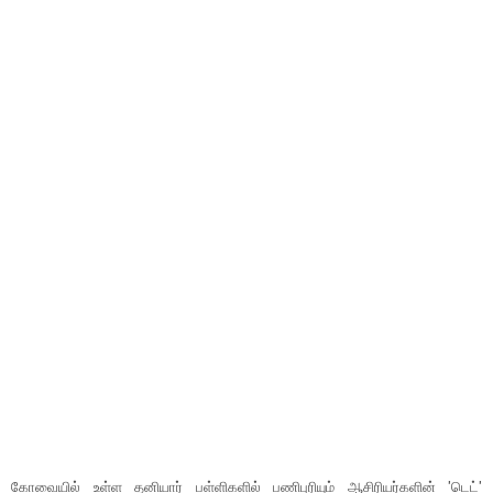
கோவையில் உள்ள தனியார் பள்ளிகளில் பணிபுரியும் ஆசிரியர்களின் 'டெட்'