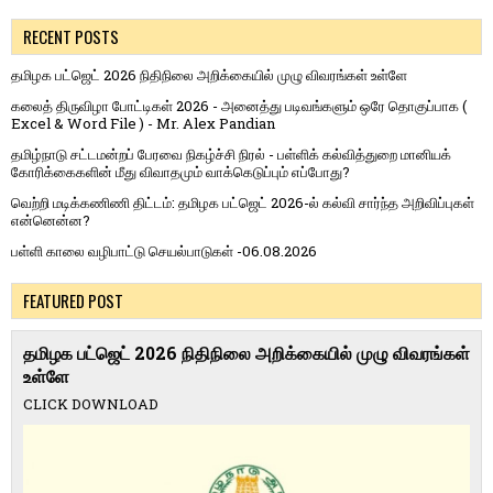
RECENT POSTS
தமிழக பட்ஜெட் 2026 நிதிநிலை அறிக்கையில் முழு விவரங்கள் உள்ளே
கலைத் திருவிழா போட்டிகள் 2026 - அனைத்து படிவங்களும் ஒரே தொகுப்பாக (
Excel & Word File ) - Mr. Alex Pandian
தமிழ்நாடு சட்டமன்றப் பேரவை நிகழ்ச்சி நிரல் - பள்ளிக் கல்வித்துறை மானியக்
கோரிக்கைகளின் மீது விவாதமும் வாக்கெடுப்பும் எப்போது?
வெற்றி மடிக்கணிணி திட்டம்: தமிழக பட்ஜெட் 2026-ல் கல்வி சார்ந்த அறிவிப்புகள்
என்னென்ன?
பள்ளி காலை வழிபாட்டு செயல்பாடுகள் -06.08.2026
FEATURED POST
தமிழக பட்ஜெட் 2026 நிதிநிலை அறிக்கையில் முழு விவரங்கள்
உள்ளே
CLICK DOWNLOAD