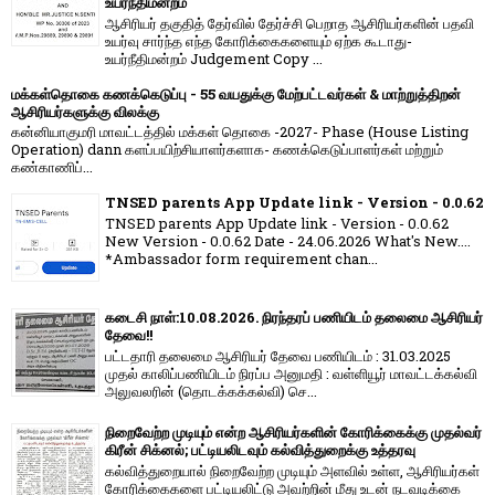
உயர்நீதிமன்றம்
ஆசிரியர் தகுதித் தேர்வில் தேர்ச்சி பெறாத ஆசிரியர்களின் பதவி
உயர்வு சார்ந்த எந்த கோரிக்கைகளையும் ஏற்க கூடாது-
உயர்நீதிமன்றம் Judgement Copy ...
மக்கள்தொகை கணக்கெடுப்பு - 55 வயதுக்கு மேற்பட்டவர்கள் & மாற்றுத்திறன்
ஆசிரியர்களுக்கு விலக்கு
கன்னியாகுமரி மாவட்டத்தில் மக்கள் தொகை -2027- Phase (House Listing
Operation) dann களப்பயிற்சியாளர்களாக- கணக்கெடுப்பாளர்கள் மற்றும்
கண்காணிப்...
TNSED parents App Update link - Version - 0.0.62
TNSED parents App Update link - Version - 0.0.62
New Version - 0.0.62 Date - 24.06.2026 What's New....
*Ambassador form requirement chan...
கடைசி நாள்:10.08.2026. நிரந்தரப் பணியிடம் தலைமை ஆசிரியர்
தேவை!!
பட்டதாரி தலைமை ஆசிரியர் தேவை பணியிடம் : 31.03.2025
முதல் காலிப்பணியிடம் நிரப்ப அனுமதி : வள்ளியூர் மாவட்டக்கல்வி
அலுவலரின் (தொடக்கக்கல்வி) செ...
நிறைவேற்ற முடியும் என்ற ஆசிரியர்களின் கோரிக்கைக்கு முதல்வர்
கிரீன் சிக்னல்; பட்டியலிடவும் கல்வித்துறைக்கு உத்தரவு
கல்வித்துறையால் நிறைவேற்ற முடியும் அளவில் உள்ள, ஆசிரியர்கள்
கோரிக்கைகளை பட்டியலிட்டு அவற்றின் மீது உடன் நடவடிக்கை