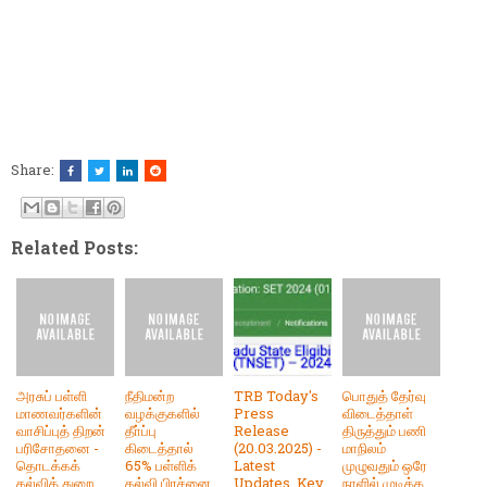
Share:
Related Posts:
அரசுப் பள்ளி
நீதிமன்ற
TRB Today's
பொதுத் தேர்வு
மாணவர்களின்
வழக்குகளில்
Press
விடைத்தாள்
வாசிப்புத் திறன்
தீா்ப்பு
Release
திருத்தும் பணி
பரிசோதனை -
கிடைத்தால்
(20.03.2025) -
மாநிலம்
தொடக்கக்
65% பள்ளிக்
Latest
முழுவதும் ஒரே
கல்வித் துறை
கல்வி பிரச்னை
Updates, Key
நாளில் முடிக்க