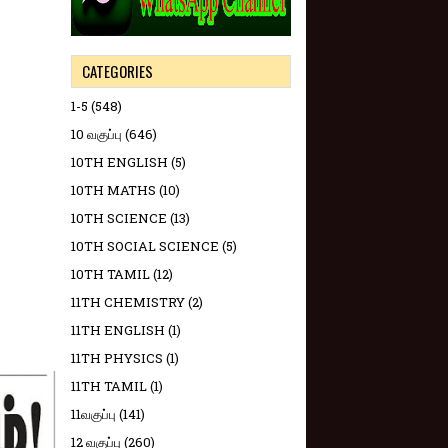
CATEGORIES
1-5
(548)
10 வகுப்பு
(646)
10TH ENGLISH
(5)
10TH MATHS
(10)
10TH SCIENCE
(13)
10TH SOCIAL SCIENCE
(5)
10TH TAMIL
(12)
11TH CHEMISTRY
(2)
11TH ENGLISH
(1)
11TH PHYSICS
(1)
11TH TAMIL
(1)
11வகுப்பு
(141)
12 வகுப்பு
(260)