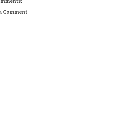
omments:
 a Comment