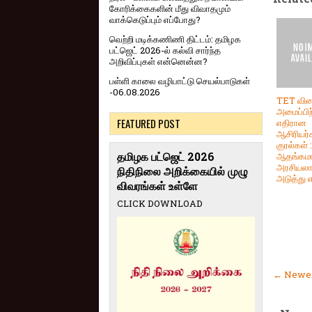
கோரிக்கைகளின் மீது விவாதமும்
வாக்கெடுப்பும் எப்போது?
வெற்றி மடிக்கணிணி திட்டம்: தமிழக
பட்ஜெட் 2026-ல் கல்வி சார்ந்த
அறிவிப்புகள் என்னென்ன?
பள்ளி காலை வழிபாட்டு செயல்பாடுகள்
-06.08.2026
TET வி
அமைப்பிற
FEATURED POST
எதிரான
ஆசிரியர்
குரல்கள் :
தமிழக பட்ஜெட் 2026
ஆதங்கம
அரசியல
நிதிநிலை அறிக்கையில் முழு
அடுத்து
விவரங்கள் உள்ளே
CLICK DOWNLOAD
← Newer