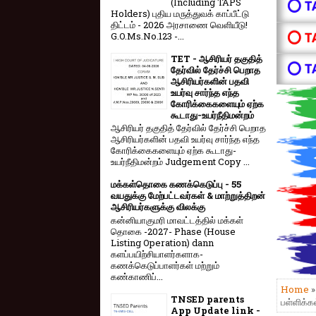
(Including TAPS
⭕ T
Holders) புதிய மருத்துவக் காப்பீட்டு
திட்டம் - 2026 அரசாணை வெளியீடு!
⭕ T
G.O.Ms.No.123 -...
TET - ஆசிரியர் தகுதித்
⭕ T
தேர்வில் தேர்ச்சி பெறாத
ஆசிரியர்களின் பதவி
உயர்வு சார்ந்த எந்த
கோரிக்கைகளையும் ஏற்க
கூடாது-உயர்நீதிமன்றம்
ஆசிரியர் தகுதித் தேர்வில் தேர்ச்சி பெறாத
ஆசிரியர்களின் பதவி உயர்வு சார்ந்த எந்த
கோரிக்கைகளையும் ஏற்க கூடாது-
உயர்நீதிமன்றம் Judgement Copy ...
மக்கள்தொகை கணக்கெடுப்பு - 55
வயதுக்கு மேற்பட்டவர்கள் & மாற்றுத்திறன்
ஆசிரியர்களுக்கு விலக்கு
கன்னியாகுமரி மாவட்டத்தில் மக்கள்
தொகை -2027- Phase (House
Listing Operation) dann
களப்பயிற்சியாளர்களாக-
கணக்கெடுப்பாளர்கள் மற்றும்
கண்காணிப்...
Home
TNSED parents
பள்ளிக்கல
App Update link -