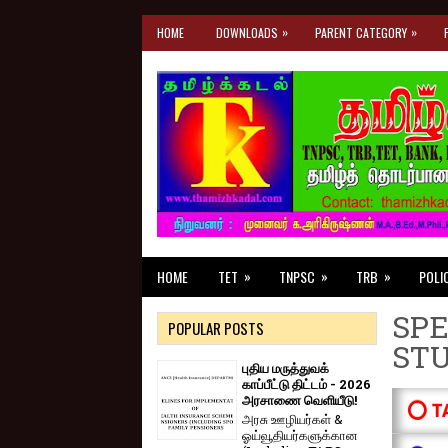
»
»
HOME
DOWNLOADS
PARENT CATEGORY
»
»
»
HOME
TET
TNPSC
TRB
POLI
SPE
POPULAR POSTS
ST
புதிய மருத்துவக்
காப்பீட்டு திட்டம் - 2026
அரசாணை வெளியீடு!
⭕ T
அரசு ஊழியர்கள் &
ஓய்வூதியர்களுக்கான