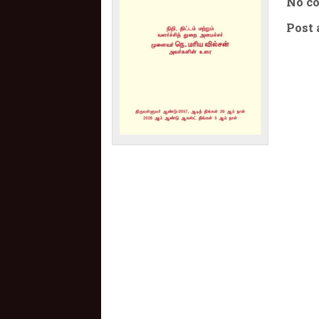
No c
Post