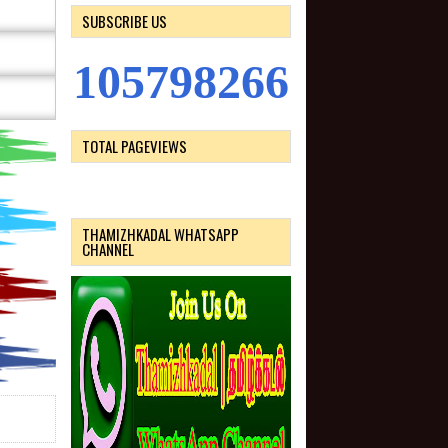
SUBSCRIBE US
1
0
5
7
9
8
2
6
6
TOTAL PAGEVIEWS
THAMIZHKADAL WHATSAPP
CHANNEL