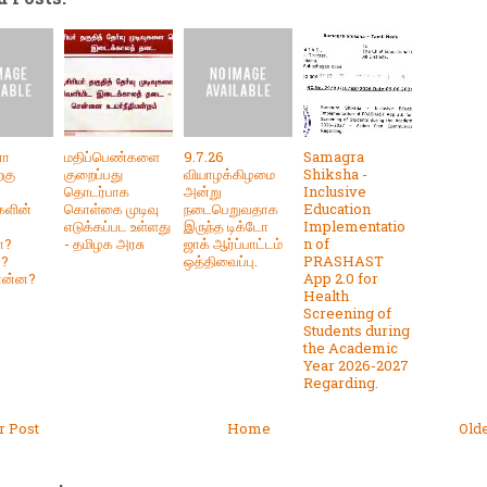
னா
மதிப்பெண்களை
9.7.26
Samagra
்கு
குறைப்பது
வியாழக்கிழமை
Shiksha -
தொடர்பாக
அன்று
Inclusive
களின்
கொள்கை முடிவு
நடைபெறுவதாக
Education
எடுக்கப்பட உள்ளது
இருந்த டிக்டோ
Implementatio
ா?
- தமிழக அரசு
ஜாக் ஆர்ப்பாட்டம்
n of
ா?
ஒத்திவைப்பு.
PRASHAST
 என்ன?
App 2.0 for
Health
Screening of
Students during
the Academic
Year 2026-2027
Regarding.
 Post
Home
Old