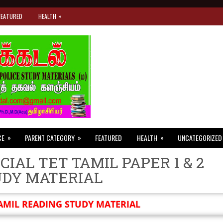
»
FEATURED
HEALTH
»
»
»
CE
PARENT CATEGORY
FEATURED
HEALTH
UNCATEGORIZED
CIAL TET TAMIL PAPER 1 & 2
UDY MATERIAL
AMIL READING STUDY MATERIAL