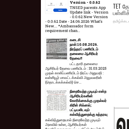
Version - 0.0.62
TET த
TNSED parents App
பள்ளிக
Update link - Version
- 0.0.62 New Version
தமிழ்க்கட
- 0.0.62 Date - 24.06.2026 What's
New.... *Ambassador form
requirement chan...
கடைசி
நாள்:10.08.2026.
நிரந்தரப் பணியிடம்
தலைமை ஆசிரியர்
தேவை!!
பட்டதாரி தலைமை
ஆசிரியர் தேவை பணியிடம் : 31.03.2025
முதல் காலிப்பணியிடம் நிரப்ப அனுமதி :
வள்ளியூர் மாவட்டக்கல்வி அலுவலரின்
(தொடக்கக்கல்வி) செ...
நிறைவேற்ற முடியும் என்ற
ஆசிரியர்களின்
கோரிக்கைக்கு முதல்வர்
கிரீன் சிக்னல்;
பட்டியலிடவும்
கல்வித்துறைக்கு உத்தரவு
கல்வித்துறையால் நிறைவேற்ற முடியும்
அளவில் உள்ள, ஆசிரியர்கள்
கோரிக்கைகளை பட்டியலிட்டு அவற்றின்