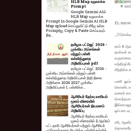
HLB Map உருவாக்க
Prompt
Google Gemini AIல்
HLB Map உருவாக்க
Prompt In Google Gemini AI HLB
EL surre
Map upload செய்துவிட்டு கீழே உள்ள
Promptஐ, Copy & Paste செய்யவும்.
_✍🏼செல்வ.
Ba...
தமிழக பட்ஜெட் 2026 -
நாம் 4 ஆ
முக்கிய அம்சங்கள்
நாள்கள் 
மற்றும் பள்ளி
வருமானவரி
கல்வித்துறை
அறிவிப்புகள் pdf
வந்திருப்
தமிழக பட்ஜெட் 2026 -
சிந்திக்க
முக்கிய அம்சங்கள் மற்றும் பள்ளி
கல்வித்துறை அறிவிப்புகள் நிதி நிலை
பணி ஓய்வ
அறிக்கை 2026 2027 முக்கிய
கொண்டால்
அறிவிப்புகள் 1. பள்ளிக்க...
வரைக் காத
ஆசிரியர் தேர்வு வாரியம்
மொத்தமாக 
மூலம் விரைவில்
இல்லாமலு
ஆசிரியர்கள் நியமனம்
ஒப்படைவு 
அறிவிப்பு
ஆசிரியர் தேர்வு வாரி​யம்
மூலம் விரை​வில் 2 ஆயிரம்
சரி, ஆண்ட
பட்​ட​தாரி ஆசிரியர்​கள் மற்​றும் ஆசிரியர்
தொகையே.
பயிற்றுநர்​களை நியமிக்க பள்​ளிக்​கல்​வித்​