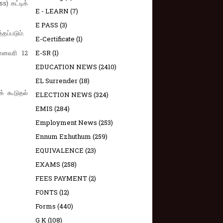
) கட்டிக்
E - LEARN
(7)
E PASS
(3)
ப்படும்.
E-Certificate
(1)
ானவரி 12
E-SR
(1)
EDUCATION NEWS
(2410)
EL Surrender
(18)
 கூடுதல்
ELECTION NEWS
(324)
EMIS
(284)
Employment News
(253)
Ennum Ezhuthum
(259)
EQUIVALENCE
(23)
EXAMS
(258)
FEES PAYMENT
(2)
FONTS
(12)
Forms
(440)
G K
(108)