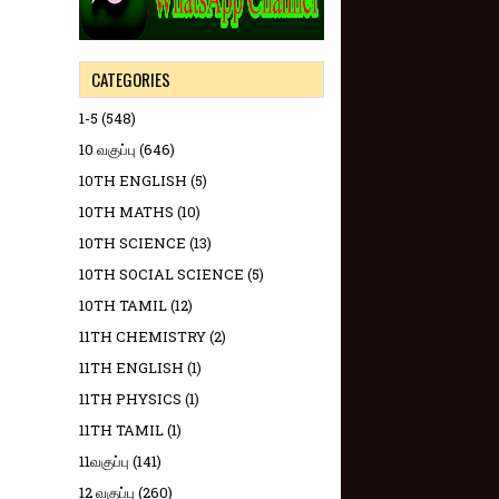
CATEGORIES
1-5
(548)
10 வகுப்பு
(646)
10TH ENGLISH
(5)
10TH MATHS
(10)
10TH SCIENCE
(13)
10TH SOCIAL SCIENCE
(5)
10TH TAMIL
(12)
11TH CHEMISTRY
(2)
11TH ENGLISH
(1)
11TH PHYSICS
(1)
11TH TAMIL
(1)
11வகுப்பு
(141)
12 வகுப்பு
(260)