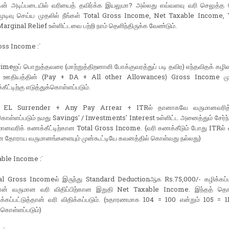
டின் அடிப்படையில் வரியைத் தவிர்க்க இயலுமா? அல்லது எவ்வளவு வரி செலுத்த 
ுடிவு செய்ய முதலில் நீங்கள் Total Gross Income, Net Taxable Income, 
arginal Relief உள்ளிட்டவை பற்றி நாம் தெளிந்திருக்க வேண்டும்.
oss Income :`
eஐப் பொறுத்தவரை (மாற்றுத்திறனாளி போக்குவரத்துப் படி தவிர) எந்தவிதக் கழிவ
், ஊதியத்தின் (Pay + DA + All other Allowances) Gross Income ம
ீட்டிற்கு எடுத்துக்கொள்ளப்படும்.
 EL Surrender + Any Pay Arrear + ITRல் தானாகவே வருமானவரித்
்கொள்ளப்படும் நமது Savings' / Investments' Interest உள்ளிட்ட அனைத்தும் சே
ானவரிக் கணக்கீட்டிற்கான Total Gross Income. (வரி கணக்கீடும் போது ITRல் வ
 தோராய வருமானங்களையும் முன்கூட்டியே கவனத்தில் கொள்வது நல்லது)
able Income :`
al Gross Incomeல் இருந்து Standard Deductionஆக Rs.75,000/- கழிக்கப்பட
் வருமான வரி விதிப்பிற்கான இறுதி Net Taxable Income. இந்தத் த
்கப்பட்டுத்தான் வரி விதிக்கப்படும். (உதாரணமாக 104 = 100 என்றும் 105 = 11
 கொள்ளப்படும்)