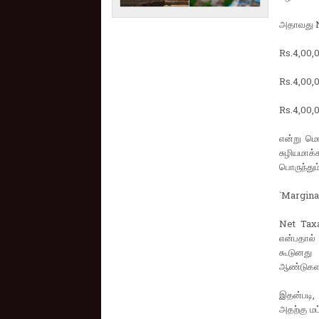
அதாவது N
Rs.4,00,
Rs.4,00,
Rs.4,00,
என்று மொ
சுழியமாக
பொருந்தும்
`Marginal
Net Taxa
என்பதால்
கூடுனது
ஆண்டுகளா
இதன்படி,
அதற்கு மட