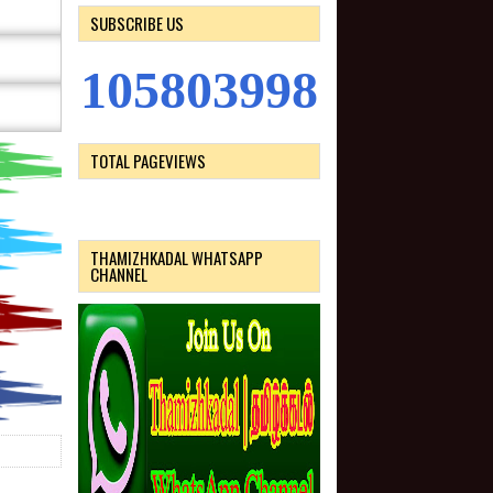
SUBSCRIBE US
1
0
5
8
0
3
9
9
9
TOTAL PAGEVIEWS
THAMIZHKADAL WHATSAPP
CHANNEL