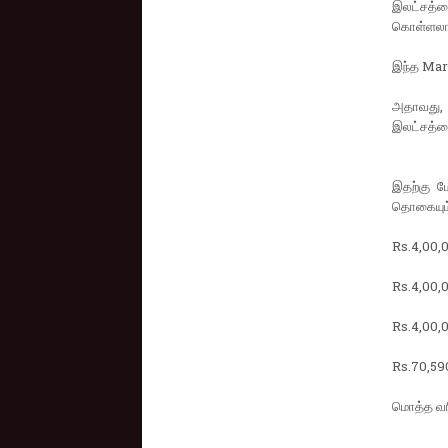
இலட்சத்த
கொள்ளலாம
இந்த Marg
அதாவது,
இலட்சத்தை
இதற்கு ம
தொகையும்,
Rs.4,00,
Rs.4,00,
Rs.4,00,
Rs.70,590
மொத்த வர