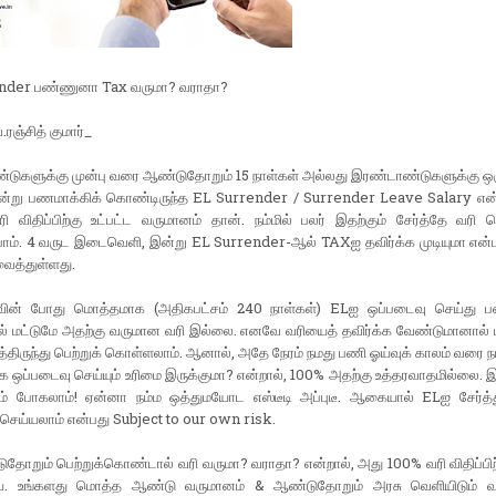
nder பண்ணுனா Tax வருமா? வராதா?
ரஞ்சித் குமார்_
ண்டுகளுக்கு முன்பு வரை ஆண்டுதோறும் 15 நாள்கள் அல்லது இரண்டாண்டுகளுக்கு ஒ
என்று பணமாக்கிக் கொண்டிருந்த EL Surrender / Surrender Leave Salary என
 விதிப்பிற்கு உட்பட்ட வருமானம் தான். நம்மில் பலர் இதற்கும் சேர்த்தே வரி செ
போம். 4 வருட இடைவெளி, இன்று EL Surrender-ஆல் TAXஐ தவிர்க்க முடியுமா என்ப
 வைத்துள்ளது.
ின் போது மொத்தமாக (அதிகபட்சம் 240 நாள்கள்) ELஐ ஒப்படைவு செய்து ப
 மட்டுமே அதற்கு வருமான வரி இல்லை. எனவே வரியைத் தவிர்க்க வேண்டுமானால் 
்திருந்து பெற்றுக் கொள்ளலாம். ஆனால், அதே நேரம் நமது பணி ஓய்வுக் காலம் வரை 
ஒப்படைவு செய்யும் உரிமை இருக்குமா? என்றால், 100% அதற்கு உத்தரவாதமில்லை. இ
ம் போகலாம்! ஏன்னா நம்ம ஒத்துமயோட எஸ்டீடி அப்புடீ. ஆகையால் ELஐ சேர்த்
செய்யலாம் என்பது Subject to our own risk.
ுதோறும் பெற்றுக்கொண்டால் வரி வருமா? வராதா? என்றால், அது 100% வரி விதிப்பிற்
 உங்களது மொத்த ஆண்டு வருமானம் & ஆண்டுதோறும் அரசு வெளியிடும் வ