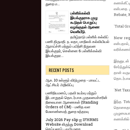
கணக்கீட்
துறை ம...
என்பதை ம
பள்ளிக்கல்வி
Rebate, M
இயக்குநராக முழு
கூடுதல் பொறுப்பு
`Total Gr
வழங்குதல் ஆணை
வெளியீடு.
தமிழ்நாடு பள்ளிக் கல்விப்
New regim
பணி திருமதி. ந. லதா, மாநிலக் கல்வியியல்
என்பதால
ஆராய்ச்சி மற்றும் பயிற்சி நிறுவன
வரிக்கணக்க
இயக்குநர், சென்னை 6 பள்ளிக்கல்வி
இயக்குநர...
இதனுடன்
சேர்த்துக
RECENT POSTS
தான் வரும
தொடர்பான
ஆக. 10 உள்ளூர் விடுமுறை - மாவட்ட
ஆட்சியர் அறிவிப்பு
`Net Tax
பணிநியமனம், பதவி உயர்வு மற்றும்
இடமாறுதல் தொடர்பாக முதலமைச்சரின்
இந்த Tot
நிலையான ஆணைகள் (Standing
Orders of CM) - மனித வள
தொகைதான
மேலாண்மைத் துறை உத்தரவு
முழுமையாக
கணக்கில்
July 2026 Pay slip ஐ IFHRMS
Website லிருந்து Download
செய்யலாம் - வழிமுறை