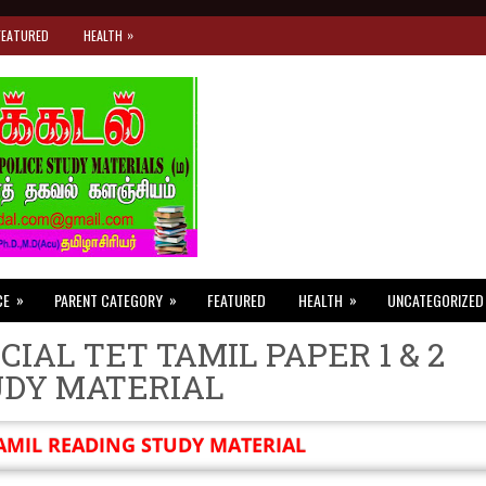
»
FEATURED
HEALTH
»
»
»
CE
PARENT CATEGORY
FEATURED
HEALTH
UNCATEGORIZED
CIAL TET TAMIL PAPER 1 & 2
UDY MATERIAL
AMIL READING STUDY MATERIAL