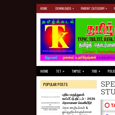
»
»
HOME
DOWNLOADS
PARENT CATEGORY
»
»
»
HOME
TET
TNPSC
TRB
POLI
SPE
POPULAR POSTS
ST
புதிய மருத்துவக்
காப்பீட்டு திட்டம் - 2026
அரசாணை வெளியீடு!
⭕ T
அரசு ஊழியர்கள் &
ஓய்வூதியர்களுக்கான