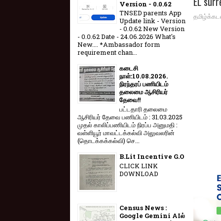
EL su
Version - 0.0.62
TNSED parents App
தமிழ்க்கட
Update link - Version
- 0.0.62 New Version
- 0.0.62 Date - 24.06.2026 What's
New.... *Ambassador form
requirement chan...
கடைசி
நாள்:10.08.2026.
நிரந்தரப் பணியிடம்
தலைமை ஆசிரியர்
தேவை!!
பட்டதாரி தலைமை
ஆசிரியர் தேவை பணியிடம் : 31.03.2025
முதல் காலிப்பணியிடம் நிரப்ப அனுமதி :
வள்ளியூர் மாவட்டக்கல்வி அலுவலரின்
(தொடக்கக்கல்வி) செ...
B.Lit Incentive G.O
CLICK LINK
DOWNLOAD
Census News :
Google Gemini AIல்