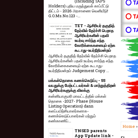
(Including TAPS
⭕ T
Holders) புதிய மருத்துவக் காப்பீட்டு
திட்டம் - 2026 அரசாணை வெளியீடு!
⭕ T
G.O.Ms.No.123 -...
TET - ஆசிரியர் தகுதித்
⭕ T
தேர்வில் தேர்ச்சி பெறாத
ஆசிரியர்களின் பதவி
உயர்வு சார்ந்த எந்த
கோரிக்கைகளையும் ஏற்க
கூடாது-உயர்நீதிமன்றம்
ஆசிரியர் தகுதித் தேர்வில் தேர்ச்சி பெறாத
ஆசிரியர்களின் பதவி உயர்வு சார்ந்த எந்த
கோரிக்கைகளையும் ஏற்க கூடாது-
உயர்நீதிமன்றம் Judgement Copy ...
மக்கள்தொகை கணக்கெடுப்பு - 55
வயதுக்கு மேற்பட்டவர்கள் & மாற்றுத்திறன்
ஆசிரியர்களுக்கு விலக்கு
கன்னியாகுமரி மாவட்டத்தில் மக்கள்
தொகை -2027- Phase (House
Listing Operation) dann
களப்பயிற்சியாளர்களாக-
கணக்கெடுப்பாளர்கள் மற்றும்
கண்காணிப்...
Home
TNSED parents
App Update link -