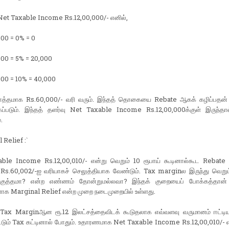
et Taxable Income Rs.12,00,000/- எனில்,
000 = 0% = 0
000 = 5% = 20,000
000 = 10% = 40,000
த்தமாக Rs.60,000/- வரி வரும். இந்தத் தொகையை Rebate ஆகக் கழிப்பதன் 
்கப்படும். இந்தத் தளர்வு Net Taxable Income Rs.12,00,000க்குள் இருந்தால
.
 Relief :`
ble Income Rs.12,00,010/- என்று வெறும் 10 ரூபாய் கூடினால்கூட Rebate
 Rs.60,002/-ஐ வரியாகச் செலுத்தியாக வேண்டும். Tax marginல இருந்து வெறும
 குத்தமா? என்ற எண்ணம் தோன்றுமல்லவா? இந்தக் குறையைப் போக்கத்தான்
க Marginal Relief என்ற முறை நடைமுறையில் உள்ளது.
 Tax Marginஆன ரூ.12 இலட்சத்தைவிடக் கூடுதலாக எவ்வளவு வருமானம் ஈட்ட
்டும் Tax கட்டினால் போதும். உதாரணமாக Net Taxable Income Rs.12,00,010/- எ