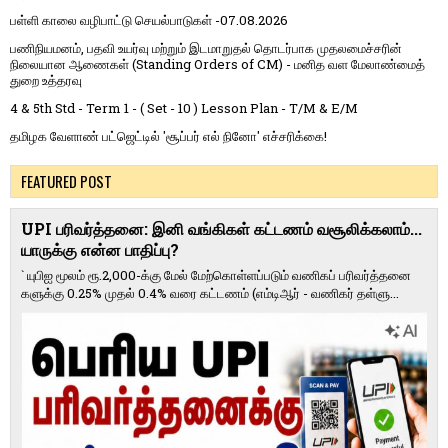
பள்ளி காலை வழிபாட்டு செயல்பாடுகள் -07.08.2026
பணிநியமனம், பதவி உயர்வு மற்றும் இடமாறுதல் தொடர்பாக முதலமைச்சரின்
நிலையான ஆணைகள் (Standing Orders of CM) - மனித வள மேலாண்மைத்
துறை உத்தரவு
4 & 5th Std - Term 1 - ( Set - 10 ) Lesson Plan - T/M & E/M
தமிழக வேளாண் பட்ஜெட்டில் 'சூப்பர் எல் நினோ' எச்சரிக்கை!
FEATURED POST
UPI பரிவர்த்தனை: இனி வங்கிகள் கட்டணம் வசூலிக்கலாம்...
யாருக்கு என்ன பாதிப்பு?
` யுபிஐ மூலம் ரூ.2,000-க்கு மேல் மேற்​கொள்​ளப்​படும் வணி​கப் பரிவர்த்​தனை​
களுக்கு 0.25% முதல் 0.4% வரை கட்​ட​ணம் (எம்​டிஆர் - வணி​கர் தள்​ளு...