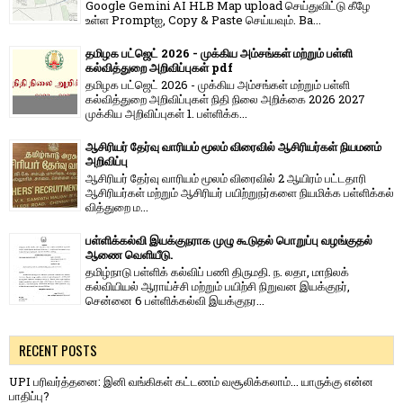
Google Gemini AI HLB Map upload செய்துவிட்டு கீழே
உள்ள Promptஐ, Copy & Paste செய்யவும். Ba...
தமிழக பட்ஜெட் 2026 - முக்கிய அம்சங்கள் மற்றும் பள்ளி
கல்வித்துறை அறிவிப்புகள் pdf
தமிழக பட்ஜெட் 2026 - முக்கிய அம்சங்கள் மற்றும் பள்ளி
கல்வித்துறை அறிவிப்புகள் நிதி நிலை அறிக்கை 2026 2027
முக்கிய அறிவிப்புகள் 1. பள்ளிக்க...
ஆசிரியர் தேர்வு வாரியம் மூலம் விரைவில் ஆசிரியர்கள் நியமனம்
அறிவிப்பு
ஆசிரியர் தேர்வு வாரி​யம் மூலம் விரை​வில் 2 ஆயிரம் பட்​ட​தாரி
ஆசிரியர்​கள் மற்​றும் ஆசிரியர் பயிற்றுநர்​களை நியமிக்க பள்​ளிக்​கல்​
வித்​துறை ம...
பள்ளிக்கல்வி இயக்குநராக முழு கூடுதல் பொறுப்பு வழங்குதல்
ஆணை வெளியீடு.
தமிழ்நாடு பள்ளிக் கல்விப் பணி திருமதி. ந. லதா, மாநிலக்
கல்வியியல் ஆராய்ச்சி மற்றும் பயிற்சி நிறுவன இயக்குநர்,
சென்னை 6 பள்ளிக்கல்வி இயக்குநர...
RECENT POSTS
UPI பரிவர்த்தனை: இனி வங்கிகள் கட்டணம் வசூலிக்கலாம்... யாருக்கு என்ன
பாதிப்பு?