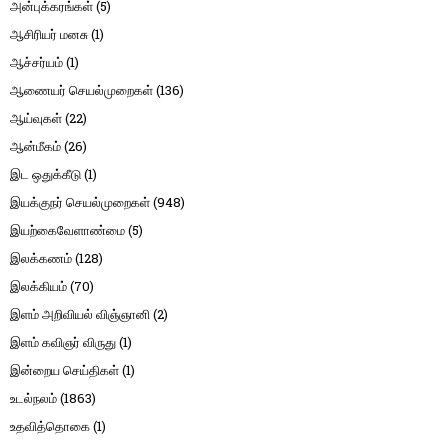
அன்புக்கரங்கள்
(5)
ஆசிரியர் மனசு
(1)
ஆச்சர்யம்
(1)
ஆணையர் செயல்முறைகள்
(136)
ஆய்வுகள்
(22)
ஆன்மீகம்
(26)
இட ஒதுக்கீடு
(1)
இயக்குநர் செயல்முறைகள்
(948)
இயற்கைவேளாண்மை
(5)
இலக்கணம்
(128)
இலக்கியம்
(70)
இளம் அறிவியல் விஞ்ஞானி
(2)
இளம் கவிஞர் விருது
(1)
இன்றைய செய்திகள்
(1)
உடல்நலம்
(1863)
உதவித்தொகை
(1)