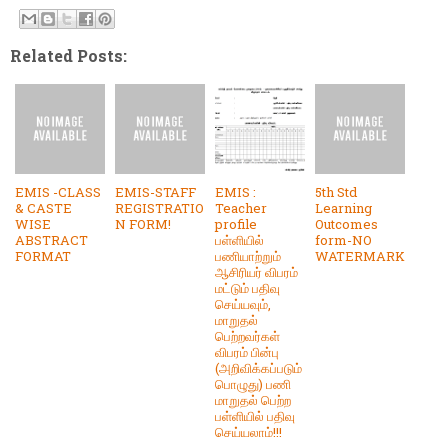
Related Posts:
EMIS -CLASS
EMIS-STAFF
EMIS :
5th Std
& CASTE
REGISTRATIO
Teacher
Learning
WISE
N FORM!
profile
Outcomes
ABSTRACT
பள்ளியில்
form-NO
FORMAT
பணியாற்றும்
WATERMARK
ஆசிரியர் விபரம்
மட்டும் பதிவு
செய்யவும்,
மாறுதல்
பெற்றவர்கள்
விபரம் பின்பு
(அறிவிக்கப்படும்
பொழுது) பணி
மாறுதல் பெற்ற
பள்ளியில் பதிவு
செய்யலாம்!!!