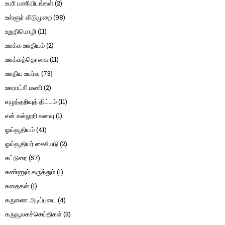
உபரி பணியிடங்கள்
(2)
உள்ளூர் விடுமுறை
(98)
உறுதிமொழி
(11)
ஊக்க ஊதியம்
(2)
ஊக்கத்தொகை
(11)
ஊதிய உயர்வு
(73)
ஊராட்சி மணி
(2)
எழுத்தறிவுத் திட்டம்
(11)
என் கல்லூரி கனவு
(1)
ஓய்வூதியம்
(41)
ஓய்வூதியர் கையேடு
(2)
கட்டுரை
(57)
கண்ணும் கருத்தும்
(1)
கதைகள்
(1)
கருணை அடிப்படை
(4)
கருவூலகச்செய்திகள்
(3)