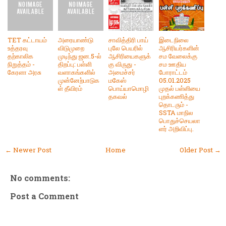
TET கட்டாயம்
அரையாண்டு
சாவித்திரி பாய்
இடைநிலை
உத்தரவு
விடுமுறை
புலே பெயரில்
ஆசிரியர்களின்
தற்காலிக
முடிந்து ஜன.5-ல்
ஆசிரியைகளுக்
சம வேலைக்கு
நிறுத்தம் -
திறப்பு: பள்ளி
கு விருது -
சம ஊதிய
கேரளா அரசு
வளாகங்களில்
அமைச்சர்
போராட்டம்
முன்னேற்பாடுக
மகேஸ்
05.01.2025
ள் தீவிரம்
பொய்யாமொழி
முதல் பள்ளியை
தகவல்
புறக்கணித்து
தொடரும் -
SSTA மாநில
பொதுச்செயலா
ளர் அறிவிப்பு.
← Newer Post
Home
Older Post →
No comments:
Post a Comment