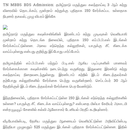
TN MBBS BDS Admission: தமிழ்நாடு மருத்துவ கலந்தாய்வு 3 ஆம் சுற்று
விரைவில் தொடக்கம்; மூன்றாம் சுற்றுக்கு புதிதாக 150 சேர்க்கப்பட உள்ளதாக
நிபுணர் தகவல்; முழு விபரம் இங்கே
தமிழ்நாடு மருத்துவ கவுன்சலிங்கின் இரண்டாம் சுற்று முடிவுகள் வெளியாகி
மூன்றாம் சுற்று தொடங்க நிலையில், புதிதாக 150 எம்.பி.பி.எஸ் இடங்கள்
சேர்க்கப்பட்டுள்ளன. அவை எந்தெந்த கல்லூரிகள், யாருக்கு சீட் கிடைக்க
வாய்ப்புள்ளது என்பது குறித்து இப்போது பார்ப்போம்.
தமிழகத்தில் எம்.பி.பி.எஸ் மற்றும் பி.டி.எஸ் ஆகிய படிப்புகளின் மாணவர்
சேர்க்கைக்கான கவுன்சலிங் நடைபெற்று வருகிறது. இதுவரை இரண்டு சுற்று
கலந்தாய்வு நிறைவடைந்துள்ளது. இரண்டாம் சுற்றில் இடம் கிடைத்தவர்கள்
தற்போது கல்லூரிகளில் சேர்க்கை பெற்று வருகின்றனர். செப்டம்பர் 30 ஆம்
தேதிக்குள் இடம் கிடைத்தவர்கள் சேர்க்கை பெற வேண்டும்.
இந்தநிலையில், புதிதாக சேர்க்கப்பட்டுள்ள 150 இடங்கள் எந்தெந்த கல்லூரிகளில்
உள்ளன? யாருக்கு சீட் கிடைக்க வாய்ப்புள்ளது? என்பதை மிஸ்பா கேரியர் அகாடமி
என்ற யூடியூப் சேனலில் கல்வி ஆலோசகர் டேனியல் பிரதீப் கூறியுள்ளார்.
வீடியோவின்படி, தேசிய மருத்துவ ஆணையம் வெளியிட்டுள்ள அறிவிப்பின்படி
இந்தியா முழுவதும் 525 மருத்துவ இடங்கள் புதிதாக சேர்க்கப்பட்டுள்ளன. இதில்