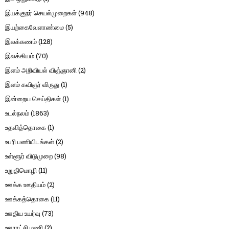
இயக்குநர் செயல்முறைகள்
(948)
இயற்கைவேளாண்மை
(5)
இலக்கணம்
(128)
இலக்கியம்
(70)
இளம் அறிவியல் விஞ்ஞானி
(2)
இளம் கவிஞர் விருது
(1)
இன்றைய செய்திகள்
(1)
உடல்நலம்
(1863)
உதவித்தொகை
(1)
உபரி பணியிடங்கள்
(2)
உள்ளூர் விடுமுறை
(98)
உறுதிமொழி
(11)
ஊக்க ஊதியம்
(2)
ஊக்கத்தொகை
(11)
ஊதிய உயர்வு
(73)
ஊராட்சி மணி
(2)