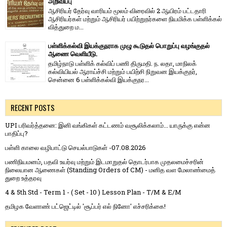
அறிவிப்பு
ஆசிரியர் தேர்வு வாரி​யம் மூலம் விரை​வில் 2 ஆயிரம் பட்​ட​தாரி
ஆசிரியர்​கள் மற்​றும் ஆசிரியர் பயிற்றுநர்​களை நியமிக்க பள்​ளிக்​கல்​
வித்​துறை ம...
பள்ளிக்கல்வி இயக்குநராக முழு கூடுதல் பொறுப்பு வழங்குதல்
ஆணை வெளியீடு.
தமிழ்நாடு பள்ளிக் கல்விப் பணி திருமதி. ந. லதா, மாநிலக்
கல்வியியல் ஆராய்ச்சி மற்றும் பயிற்சி நிறுவன இயக்குநர்,
சென்னை 6 பள்ளிக்கல்வி இயக்குநர...
RECENT POSTS
UPI பரிவர்த்தனை: இனி வங்கிகள் கட்டணம் வசூலிக்கலாம்... யாருக்கு என்ன
பாதிப்பு?
பள்ளி காலை வழிபாட்டு செயல்பாடுகள் -07.08.2026
பணிநியமனம், பதவி உயர்வு மற்றும் இடமாறுதல் தொடர்பாக முதலமைச்சரின்
நிலையான ஆணைகள் (Standing Orders of CM) - மனித வள மேலாண்மைத்
துறை உத்தரவு
4 & 5th Std - Term 1 - ( Set - 10 ) Lesson Plan - T/M & E/M
தமிழக வேளாண் பட்ஜெட்டில் 'சூப்பர் எல் நினோ' எச்சரிக்கை!