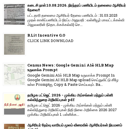
கடைசி நாள்:10.08.2026. நிரந்தரப் பணியிடம் தலைமை ஆசிரியர்
தேவை!!
பட்டதாரி தலைமை ஆசிரியர் தேவை பணியிடம் : 31.03.2025
முதல் காலிப்பணியிடம் நிரப்ப அனுமதி : வள்ளியூர் மாவட்டக்கல்வி
அலுவலரின் (தொடக்கக்கல்வி) செ...
B.Lit Incentive G.O
CLICK LINK DOWNLOAD
Census News : Google Gemini AIல் HLB Map
உருவாக்க Prompt
Google Gemini AIல் HLB Map உருவாக்க Prompt In
Google Gemini AI HLB Map upload செய்துவிட்டு கீழே
உள்ள Promptஐ, Copy & Paste செய்யவும். Ba...
தமிழக பட்ஜெட் 2026 - முக்கிய அம்சங்கள் மற்றும் பள்ளி
கல்வித்துறை அறிவிப்புகள் pdf
தமிழக பட்ஜெட் 2026 - முக்கிய அம்சங்கள் மற்றும் பள்ளி
கல்வித்துறை அறிவிப்புகள் நிதி நிலை அறிக்கை 2026 2027
முக்கிய அறிவிப்புகள் 1. பள்ளிக்க...
ஆசிரியர் தேர்வு வாரியம் மூலம் விரைவில் ஆசிரியர்கள் நியமனம்