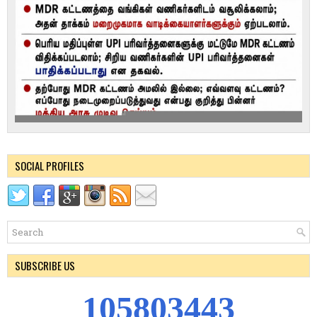
SOCIAL PROFILES
SUBSCRIBE US
1
0
5
8
0
3
4
4
3