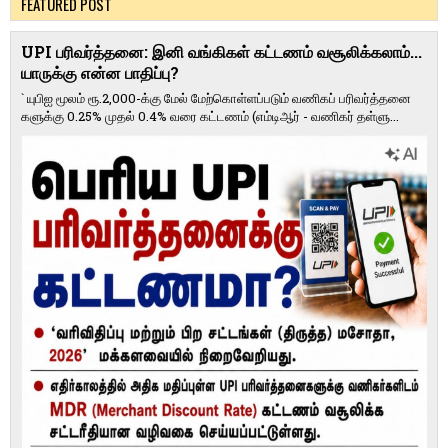
FEATURED POST
UPI பரிவர்த்தனை: இனி வங்கிகள் கட்டணம் வசூலிக்கலாம்...
யாருக்கு என்ன பாதிப்பு?
` யுபிஐ மூலம் ரூ.2,000-க்கு மேல் மேற்​கொள்​ளப்​படும் வணி​கப் பரிவர்த்​தனை​
களுக்கு 0.25% முதல் 0.4% வரை கட்​ட​ணம் (எம்​டிஆர் - வணி​கர் தள்​ளு...