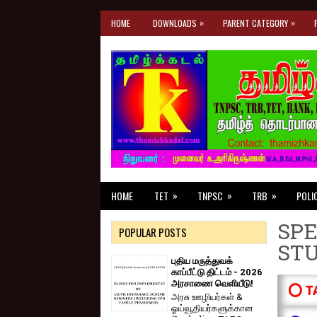
»
»
HOME
DOWNLOADS
PARENT CATEGORY
»
»
»
HOME
TET
TNPSC
TRB
POLI
SPE
POPULAR POSTS
ST
புதிய மருத்துவக்
காப்பீட்டு திட்டம் - 2026
அரசாணை வெளியீடு!
⭕ T
அரசு ஊழியர்கள் &
ஓய்வூதியர்களுக்கான