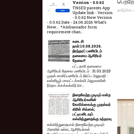
பெற்ற
Version - 0.0.62
TNSED parents App
தமிழ்க்கட
Update link - Version
- 0.0.62 New Version
- 0.0.62 Date - 24.06.2026 What's
New.... *Ambassador form
requirement chan...
கடைசி
நாள்:10.08.2026.
நிரந்தரப் பணியிடம்
தலைமை ஆசிரியர்
தேவை!!
பட்டதாரி தலைமை
ஆசிரியர் தேவை பணியிடம் : 31.03.2025
முதல் காலிப்பணியிடம் நிரப்ப அனுமதி :
வள்ளியூர் மாவட்டக்கல்வி அலுவலரின்
(தொடக்கக்கல்வி) செ...
நிறைவேற்ற முடியும் என்ற
ஆசிரியர்களின்
கோரிக்கைக்கு முதல்வர்
கிரீன் சிக்னல்;
பட்டியலிடவும்
கல்வித்துறைக்கு உத்தரவு
கல்வித்துறையால் நிறைவேற்ற முடியும்
அளவில் உள்ள, ஆசிரியர்கள்
கோரிக்கைகளை பட்டியலிட்டு அவற்றின்