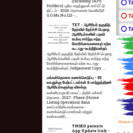
(Including TAPS
⭕ T
Holders) புதிய மருத்துவக் காப்பீட்டு
திட்டம் - 2026 அரசாணை வெளியீடு!
⭕ T
G.O.Ms.No.123 -...
TET - ஆசிரியர் தகுதித்
⭕ T
தேர்வில் தேர்ச்சி பெறாத
ஆசிரியர்களின் பதவி
உயர்வு சார்ந்த எந்த
கோரிக்கைகளையும் ஏற்க
கூடாது-உயர்நீதிமன்றம்
ஆசிரியர் தகுதித் தேர்வில் தேர்ச்சி பெறாத
ஆசிரியர்களின் பதவி உயர்வு சார்ந்த எந்த
கோரிக்கைகளையும் ஏற்க கூடாது-
உயர்நீதிமன்றம் Judgement Copy ...
மக்கள்தொகை கணக்கெடுப்பு - 55
வயதுக்கு மேற்பட்டவர்கள் & மாற்றுத்திறன்
ஆசிரியர்களுக்கு விலக்கு
கன்னியாகுமரி மாவட்டத்தில் மக்கள்
தொகை -2027- Phase (House
Listing Operation) dann
களப்பயிற்சியாளர்களாக-
கணக்கெடுப்பாளர்கள் மற்றும்
கண்காணிப்...
Home
TNSED parents
App Update link -