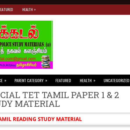
»
FEATURED
HEALTH
»
»
»
CE
PARENT CATEGORY
FEATURED
HEALTH
UNCATEGORIZED
CIAL TET TAMIL PAPER 1 & 2
UDY MATERIAL
AMIL READING STUDY MATERIAL