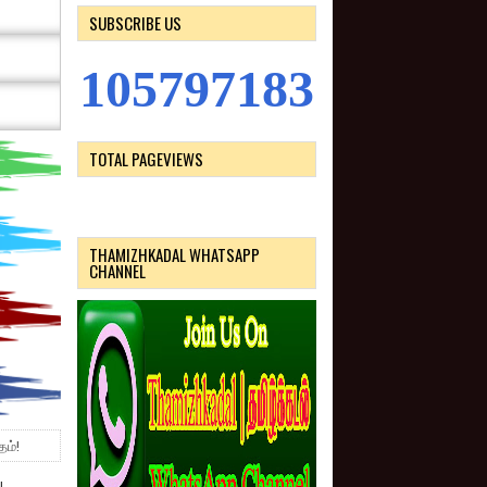
SUBSCRIBE US
1
0
5
7
9
7
1
8
3
TOTAL PAGEVIEWS
THAMIZHKADAL WHATSAPP
CHANNEL
ம்!