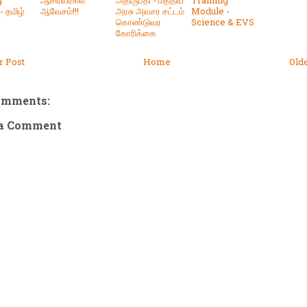
g
ஆசிரியர்கள்
அதிருப்தி - மத்திய
Training
 தமிழ்
ஆவேசம்!!!
அரசு அவசர சட்டம்
Module -
கொண்டுவர
Science & EVS
கோரிக்கை
 Post
Home
Old
omments:
 a Comment