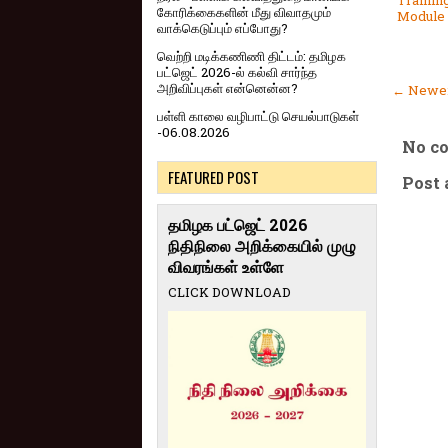
Trainin
கோரிக்கைகளின் மீது விவாதமும்
Module -
வாக்கெடுப்பும் எப்போது?
வெற்றி மடிக்கணிணி திட்டம்: தமிழக
பட்ஜெட் 2026-ல் கல்வி சார்ந்த
அறிவிப்புகள் என்னென்ன?
← Newer
பள்ளி காலை வழிபாட்டு செயல்பாடுகள்
-06.08.2026
No c
FEATURED POST
Post
தமிழக பட்ஜெட் 2026
நிதிநிலை அறிக்கையில் முழு
விவரங்கள் உள்ளே
CLICK DOWNLOAD