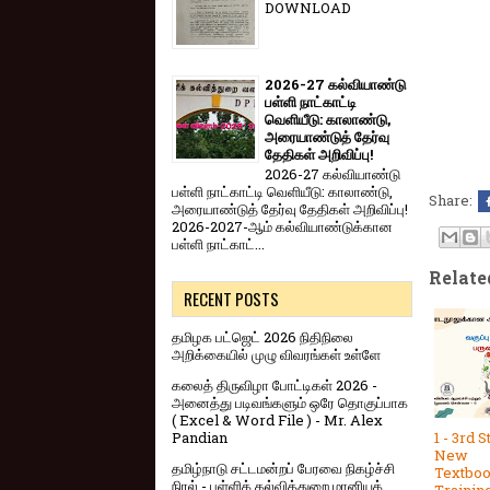
DOWNLOAD
2026-27 கல்வியாண்டு
பள்ளி நாட்காட்டி
வெளியீடு: காலாண்டு,
அரையாண்டுத் தேர்வு
தேதிகள் அறிவிப்பு!
2026-27 கல்வியாண்டு
பள்ளி நாட்காட்டி வெளியீடு: காலாண்டு,
Share:
அரையாண்டுத் தேர்வு தேதிகள் அறிவிப்பு!
2026-2027-ஆம் கல்வியாண்டுக்கான
பள்ளி நாட்காட்...
Relate
RECENT POSTS
தமிழக பட்ஜெட் 2026 நிதிநிலை
அறிக்கையில் முழு விவரங்கள் உள்ளே
கலைத் திருவிழா போட்டிகள் 2026 -
அனைத்து படிவங்களும் ஒரே தொகுப்பாக
( Excel & Word File ) - Mr. Alex
Pandian
1 - 3rd S
New
தமிழ்நாடு சட்டமன்றப் பேரவை நிகழ்ச்சி
Textbo
நிரல் - பள்ளிக் கல்வித்துறை மானியக்