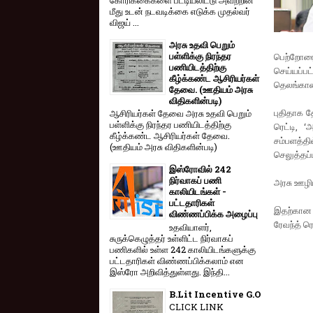
மீது உடன் நடவடிக்கை எடுக்க முதல்வர்
விஜய் ...
அரசு உதவி பெறும்
பள்ளிக்கு நிரந்தர
பெற்றோரை 
பணியிடத்திற்கு
செய்யப்ப
கீழ்க்கண்ட ஆசிரியர்கள்
தெலங்கானா
தேவை. (ஊதியம் அரசு
விதிகளின்படி)
புதிதாக 
ஆசிரியர்கள் தேவை அரசு உதவி பெறும்
பள்ளிக்கு நிரந்தர பணியிடத்திற்கு
ரெட்டி, 
கீழ்க்கண்ட ஆசிரியர்கள் தேவை.
சம்பளத்தி
(ஊதியம் அரசு விதிகளின்படி)
செலுத்தப்ப
இஸ்ரோவில் 242
நிர்வாகப் பணி
அரசு ஊழிய
காலியிடங்கள் -
பட்டதாரிகள்
இதற்கான 
விண்ணப்பிக்க அழைப்பு
ரேவந்த் ரெ
உதவியாளர்,
சுருக்கெழுத்தர் உள்ளிட்ட நிர்வாகப்
பணிகளில் உள்ள 242 காலியிடங்களுக்கு
பட்டதாரிகள் விண்ணப்பிக்கலாம் என
இஸ்ரோ அறிவித்துள்ளது. இந்தி...
B.Lit Incentive G.O
CLICK LINK