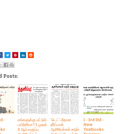
d Posts:
td -
எங்களுக்கு மட்டும்
'டெட்' மீதான
1 - 3rd Std -
பயிற்சியா? 1 முதல்
தீர்ப்பால்
New
oks
3 ஆம் வகுப்பு
ஆசிரியர்கள் கடும்
Textbooks