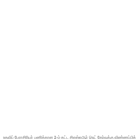
உதவிப் பே​ராசிரியர் பணிக்​கான 2-ம் கட்ட சிஎஸ்​ஐஆர் நெட் தேர்​வுக்கு விண்​ணப்​பிக்​