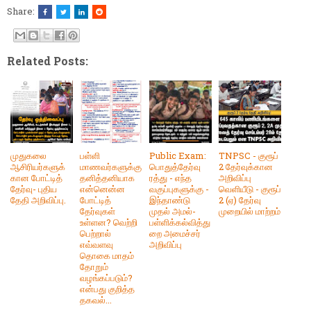
Share:
Related Posts:
முதுகலை
பள்ளி
Public Exam:
TNPSC - குரூப்
ஆசிரியர்களுக்
மாணவர்களுக்கு
பொதுத்தேர்வு
2 தேர்வுக்கான
கான போட்டித்
தனித்தனியாக
ரத்து - எந்த
அறிவிப்பு
தேர்வு- புதிய
என்னென்ன
வகுப்புகளுக்கு -
வெளியீடு - குரூப்
தேதி அறிவிப்பு.
போட்டித்
இந்தாண்டு
2 (ஏ) தேர்வு
தேர்வுகள்
முதல் அமல்-
முறையில் மாற்றம்
உள்ளன? வெற்றி
பள்ளிக்கல்வித்து
பெற்றால்
றை அமைச்சர்
எவ்வளவு
அறிவிப்பு
தொகை மாதம்
தோறும்
வழங்கப்படும்?
என்பது குறித்த
தகவல்...