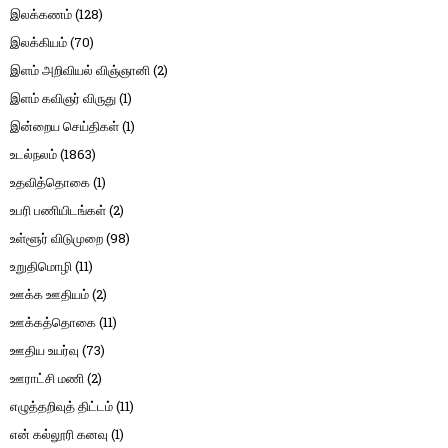
இலக்கணம்
(128)
இலக்கியம்
(70)
இளம் அறிவியல் விஞ்ஞானி
(2)
இளம் கவிஞர் விருது
(1)
இன்றைய செய்திகள்
(1)
உடல்நலம்
(1863)
உதவித்தொகை
(1)
உபரி பணியிடங்கள்
(2)
உள்ளூர் விடுமுறை
(98)
உறுதிமொழி
(11)
ஊக்க ஊதியம்
(2)
ஊக்கத்தொகை
(11)
ஊதிய உயர்வு
(73)
ஊராட்சி மணி
(2)
எழுத்தறிவுத் திட்டம்
(11)
என் கல்லூரி கனவு
(1)