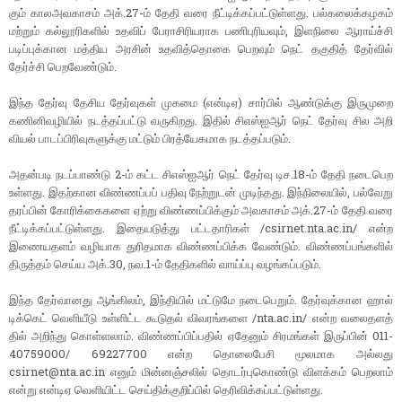
கும் காலஅவ​காசம் அக்​.27-ம் தேதி வரை நீட்​டிக்​கப்​பட்​டுள்​ளது. பல்​கலைக்​கழகம்
மற்​றும் கல்​லூரி​களில் உதவிப் பேராசிரிய​ராக பணிபுரிய​வும், இளநிலை ஆராய்ச்சி
படிப்​புக்​கான மத்​திய அரசின் உதவித்​தொகை பெற​வும் நெட் தகு​தித் தேர்​வில்
தேர்ச்சி பெறவேண்​டும்.
இந்த தேர்வு தேசிய தேர்​வு​கள் முகமை (என்​டிஏ) சார்​பில் ஆண்​டுக்கு இரு​முறை
கணினிவழி​யில் நடத்​தப்​பட்டு வரு​கிறது. இதில் சிஎஸ்​ஐஆர் நெட் தேர்வு சில அறி​
வியல் பாடப்​பிரிவு​களுக்கு மட்​டும் பிரத்​யேக​மாக நடத்​தப்​படும்.
அதன்​படி நடப்​பாண்டு 2-ம் கட்ட சிஎஸ்​ஐஆர் நெட் தேர்வு டிச.18-ம் தேதி நடை​பெற
உள்​ளது. இதற்​கான விண்​ணப்​பப்​ ப​திவு நேற்றுடன் முடிந்​தது. இந்​நிலை​யில், பல்​வேறு
தரப்​பின் கோரிக்​கைகளை ஏற்று விண்​ணப்​பிக்​கும் அவகாசம் அக்​.27-ம் தேதி வரை
நீட்​டிக்​கப்​பட்​டுள்​ளது. இதையடுத்து பட்​ட​தா​ரி​கள் /csirnet.nta.ac.in/ என்ற
இணை​யதளம் வழி​யாக துரித​மாக விண்​ணப்​பிக்க வேண்​டும். விண்​ணப்​பங்​களில்
திருத்​தம் செய்ய அக்​.30, நவ.1-ம் தேதி​களில் வாய்ப்பு வழங்​கப்​படும்.
இந்த தேர்​வானது ஆங்​கிலம், இந்​தி​யில் மட்​டுமே நடை​பெறும். தேர்​வுக்​கான ஹால்​
டிக்​கெட் வெளி​யீடு உள்​ளிட்ட கூடு​தல் விவரங்​களை /nta.ac.in/ என்ற வலை​தளத்​
தில் அறிந்து கொள்​ளலாம். விண்​ணப்​பிப்​ப​தில் ஏதேனும் சிரமங்​கள் இருப்​பின் 011-
40759000/ 69227700 என்ற தொலைபேசி மூல​மாக அல்​லது
csirnet@nta.ac.in எனும் மின்​னஞ்​சலில் தொடர்​பு​கொண்டு விளக்​கம்​ பெறலாம்​
என்​று என்​டிஏ வெளி​யிட்​ட செய்​திக்​குறிப்​பில்​ தெரிவிக்​கப்​பட்​டுள்​ளது.