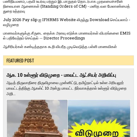
பணிநியமனம், பதவி உயர்வு மற்றும் இடமாறுதல் தொடர்பாக முதலமைச்சரின்
நிலையான ஆணைகள் (Standing Orders of CM) - மனித வள மேலாண்மைத்
துறை உத்தரவு
July 2026 Pay slip ஐ IFHRMS Website லிருந்து Download செய்யலாம் -
வழிமுறை
மாணவர்களுக்கு சீருடை தைக்க அளவு எடுக்க மாணவர்கள் விபரங்களை EMIS
ல் பதிவேற்றம் செய்தல் -- Director Proceedings
ஆசிரியர்கள் கண்டித்ததாக கூறி விபரீத முடிவெடுத்த பள்ளி மாணவிகள்
FEATURED POST
ஆக. 10 உள்ளூர் விடுமுறை - மாவட்ட ஆட்சியர் அறிவிப்பு
ஆடித் திருவாதிரை திருவிழாவை முன்னிட்டு, தமிழ்நாட்டில் உள்ள அரியலூர்
மாவட்டத்திற்கு ஆகஸ்ட் 10 அன்று மாவட்ட நிர்வாகத்தால் உள்ளூர் விடுமுறை
அறி...