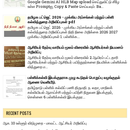
Google Gemini AI HLB Map upload செய்துவிட்டு கீழே
உள்ள Promptஐ, Copy & Paste செய்யவும். Ba...
தமிழக பட்ஜெட் 2026 - முக்கிய அம்சங்கள் மற்றும் பள்ளி
கல்வித்துறை அறிவிப்புகள் pdf
தமிழக பட்ஜெட் 2026 - முக்கிய அம்சங்கள் மற்றும் பள்ளி
கல்வித்துறை அறிவிப்புகள் நிதி நிலை அறிக்கை 2026 2027
முக்கிய அறிவிப்புகள் 1. பள்ளிக்க...
ஆசிரியர் தேர்வு வாரியம் மூலம் விரைவில் ஆசிரியர்கள் நியமனம்
அறிவிப்பு
ஆசிரியர் தேர்வு வாரி​யம் மூலம் விரை​வில் 2 ஆயிரம் பட்​ட​தாரி
ஆசிரியர்​கள் மற்​றும் ஆசிரியர் பயிற்றுநர்​களை நியமிக்க பள்​ளிக்​கல்​
வித்​துறை ம...
பள்ளிக்கல்வி இயக்குநராக முழு கூடுதல் பொறுப்பு வழங்குதல்
ஆணை வெளியீடு.
தமிழ்நாடு பள்ளிக் கல்விப் பணி திருமதி. ந. லதா, மாநிலக்
கல்வியியல் ஆராய்ச்சி மற்றும் பயிற்சி நிறுவன இயக்குநர்,
சென்னை 6 பள்ளிக்கல்வி இயக்குநர...
RECENT POSTS
ஆக. 10 உள்ளூர் விடுமுறை - மாவட்ட ஆட்சியர் அறிவிப்பு