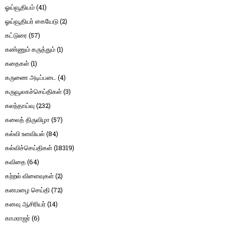
ஓய்வூதியம்
(41)
ஓய்வூதியர் கையேடு
(2)
கட்டுரை
(57)
கண்ணும் கருத்தும்
(1)
கதைகள்
(1)
கருணை அடிப்படை
(4)
கருவூலகச்செய்திகள்
(3)
கலந்தாய்வு
(232)
கலைத் திருவிழா
(57)
கல்வி உளவியல்
(84)
கல்விச்செய்திகள்
(18319)
கவிதை
(64)
கற்றல் விளைவுகள்
(2)
கனமழை செய்தி
(72)
கனவு ஆசிரியர்
(14)
காமராஜர்
(6)