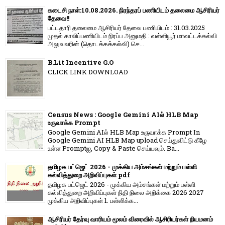
கடைசி நாள்:10.08.2026. நிரந்தரப் பணியிடம் தலைமை ஆசிரியர்
தேவை!!
பட்டதாரி தலைமை ஆசிரியர் தேவை பணியிடம் : 31.03.2025
முதல் காலிப்பணியிடம் நிரப்ப அனுமதி : வள்ளியூர் மாவட்டக்கல்வி
அலுவலரின் (தொடக்கக்கல்வி) செ...
B.Lit Incentive G.O
CLICK LINK DOWNLOAD
Census News : Google Gemini AIல் HLB Map
உருவாக்க Prompt
Google Gemini AIல் HLB Map உருவாக்க Prompt In
Google Gemini AI HLB Map upload செய்துவிட்டு கீழே
உள்ள Promptஐ, Copy & Paste செய்யவும். Ba...
தமிழக பட்ஜெட் 2026 - முக்கிய அம்சங்கள் மற்றும் பள்ளி
கல்வித்துறை அறிவிப்புகள் pdf
தமிழக பட்ஜெட் 2026 - முக்கிய அம்சங்கள் மற்றும் பள்ளி
கல்வித்துறை அறிவிப்புகள் நிதி நிலை அறிக்கை 2026 2027
முக்கிய அறிவிப்புகள் 1. பள்ளிக்க...
ஆசிரியர் தேர்வு வாரியம் மூலம் விரைவில் ஆசிரியர்கள் நியமனம்