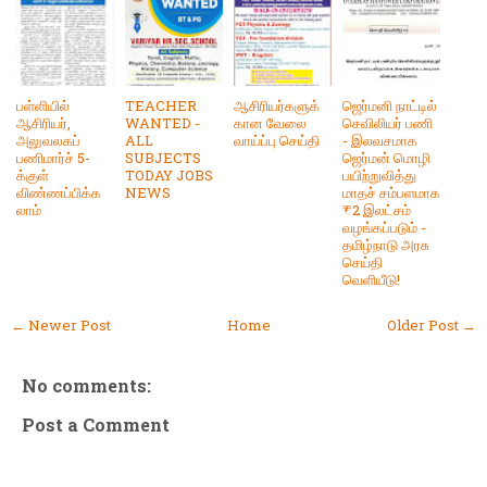
பள்ளியில்
TEACHER
ஆசிரியர்களுக்
ஜெர்மனி நாட்டில்
ஆசிரியர்,
WANTED -
கான வேலை
செவிலியர் பணி
அலுவலகப்
ALL
வாய்ப்பு செய்தி
- இலவசமாக
பணிமார்ச் 5-
SUBJECTS
ஜெர்மன் மொழி
க்குள்
TODAY JOBS
பயிற்றுவித்து
விண்ணப்பிக்க
NEWS
மாதச் சம்பளமாக
லாம்
₹2 இலட்சம்
வழங்கப்படும் -
தமிழ்நாடு அரசு
செய்தி
வெளியீடு!
← Newer Post
Home
Older Post →
No comments:
Post a Comment