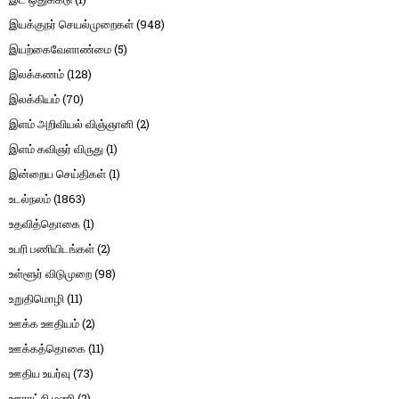
இயக்குநர் செயல்முறைகள்
(948)
இயற்கைவேளாண்மை
(5)
இலக்கணம்
(128)
இலக்கியம்
(70)
இளம் அறிவியல் விஞ்ஞானி
(2)
இளம் கவிஞர் விருது
(1)
இன்றைய செய்திகள்
(1)
உடல்நலம்
(1863)
உதவித்தொகை
(1)
உபரி பணியிடங்கள்
(2)
உள்ளூர் விடுமுறை
(98)
உறுதிமொழி
(11)
ஊக்க ஊதியம்
(2)
ஊக்கத்தொகை
(11)
ஊதிய உயர்வு
(73)
ஊராட்சி மணி
(2)