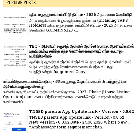
POPULAR POSTS
புதிய மருத்துவக் காப்பீட்டு திட்டம் - 2026 அரசாணை வெளியீடு!
அரசு ஊழியர்கள் & ஓய்வூதியர்களுக்கான (Including TAPS
Holders) புதிய மருத்துவக் காப்பீட்டு திட்டம் - 2026 அரசாணை
வெளியீடு! G.O.Ms.No.123 -...
TET - ஆசிரியர் தகுதித் தேர்வில் தேர்ச்சி பெறாத ஆசிரியர்களின்
பதவி உயர்வு சார்ந்த எந்த கோரிக்கைகளையும் ஏற்க கூடாது-
உயர்நீதிமன்றம்
ஆசிரியர் தகுதித் தேர்வில் தேர்ச்சி பெறாத ஆசிரியர்களின் பதவி
உயர்வு சார்ந்த எந்த கோரிக்கைகளையும் ஏற்க கூடாது-
உயர்நீதிமன்றம் Judgement Copy ...
மக்கள்தொகை கணக்கெடுப்பு - 55 வயதுக்கு மேற்பட்டவர்கள் & மாற்றுத்திறன்
ஆசிரியர்களுக்கு விலக்கு
கன்னியாகுமரி மாவட்டத்தில் மக்கள் தொகை -2027- Phase (House Listing
Operation) dann களப்பயிற்சியாளர்களாக- கணக்கெடுப்பாளர்கள் மற்றும்
கண்காணிப்...
TNSED parents App Update link - Version - 0.0.62
TNSED parents App Update link - Version - 0.0.62
New Version - 0.0.62 Date - 24.06.2026 What's New....
*Ambassador form requirement chan...