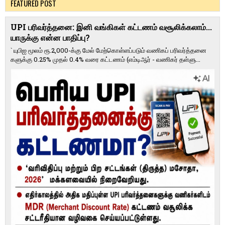
FEATURED POST
UPI பரிவர்த்தனை: இனி வங்கிகள் கட்டணம் வசூலிக்கலாம்...
யாருக்கு என்ன பாதிப்பு?
` யுபிஐ மூலம் ரூ.2,000-க்கு மேல் மேற்​கொள்​ளப்​படும் வணி​கப் பரிவர்த்​தனை​
களுக்கு 0.25% முதல் 0.4% வரை கட்​ட​ணம் (எம்​டிஆர் - வணி​கர் தள்​ளு...