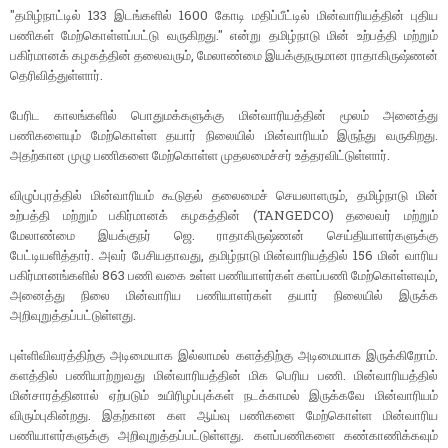
"தமிழ்நாட்டில் 133 இடங்களில் 1600 கோடி மதிப்பீட்டில் மின்வாரியத்தின் புதிய
பணிகள் மேற்கொள்ளப்பட்டு வருகிறது." என்று தமிழ்நாடு மின் உற்பத்தி மற்றும்
பகிர்மானக் கழகத்தின் தலைவரும், மேலாண்மை இயக்குநருமான ராதாகிருஷ்ணன்
தெரிவித்துள்ளார்.
பேரிட காலங்களில் பொதுமக்களுக்கு மின்வாரியத்தின் மூலம் அனைத்து
பணிகளையும் மேற்கொள்ள தயார் நிலையில் மின்வாரியம் இருந்து வருகிறது.
அதற்கான முழு பணிகளை மேற்கொள்ள முதலமைச்சர் உத்தரவிட்டுள்ளார்.
விழுப்புரத்தில் மின்வாரியம் கூடுதல் தலைமைச் செயலாளரும், தமிழ்நாடு மின்
உற்பத்தி மற்றும் பகிர்மானக் கழகத்தின் (TANGEDCO) தலைவர் மற்றும்
மேலாண்மை இயக்குநர் ஜெ. ராதாகிருஷ்ணன் செய்தியாளர்களுக்கு
பேட்டியளித்தார். அவர் பேசியதாவது, தமிழ்நாடு மின்வாரியத்தில் 156 மின் வாரிய
பகிர்மானங்களில் 863 பணி வகை உள்ள பணியாளர்கள் களப்பணி மேற்கொள்ளவும்,
அனைத்து நிலை மின்வாரிய பணியாளர்கள் தயார் நிலையில் இருக்க
அறிவுறுத்தப்பட்டுள்ளது.
புள்ளிவிவரத்திற்கு அடிமையாக இல்லாமல் களத்திற்கு அடிமையாக இருக்கிறோம்.
களத்தில் பணியாற்றுவது மின்வாரியத்தின் மிக பெரிய பணி. மின்வாரியத்தில்
மின்சாரத்தினால் ஏற்படும் உயிரிழப்புக்கள் நடக்காமல் இருக்கவே மின்வாரியம்
விரும்புகின்றது. இதற்கான கள ஆய்வு பணிகளை மேற்கொள்ள மின்வாரிய
பணியாளர்களுக்கு அறிவுறுத்தப்பட்டுள்ளது. களப்பணிகளை கண்காணிக்கவும்