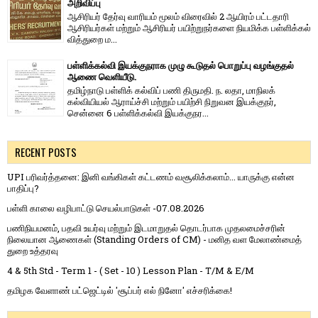
அறிவிப்பு
ஆசிரியர் தேர்வு வாரி​யம் மூலம் விரை​வில் 2 ஆயிரம் பட்​ட​தாரி
ஆசிரியர்​கள் மற்​றும் ஆசிரியர் பயிற்றுநர்​களை நியமிக்க பள்​ளிக்​கல்​
வித்​துறை ம...
பள்ளிக்கல்வி இயக்குநராக முழு கூடுதல் பொறுப்பு வழங்குதல்
ஆணை வெளியீடு.
தமிழ்நாடு பள்ளிக் கல்விப் பணி திருமதி. ந. லதா, மாநிலக்
கல்வியியல் ஆராய்ச்சி மற்றும் பயிற்சி நிறுவன இயக்குநர்,
சென்னை 6 பள்ளிக்கல்வி இயக்குநர...
RECENT POSTS
UPI பரிவர்த்தனை: இனி வங்கிகள் கட்டணம் வசூலிக்கலாம்... யாருக்கு என்ன
பாதிப்பு?
பள்ளி காலை வழிபாட்டு செயல்பாடுகள் -07.08.2026
பணிநியமனம், பதவி உயர்வு மற்றும் இடமாறுதல் தொடர்பாக முதலமைச்சரின்
நிலையான ஆணைகள் (Standing Orders of CM) - மனித வள மேலாண்மைத்
துறை உத்தரவு
4 & 5th Std - Term 1 - ( Set - 10 ) Lesson Plan - T/M & E/M
தமிழக வேளாண் பட்ஜெட்டில் 'சூப்பர் எல் நினோ' எச்சரிக்கை!