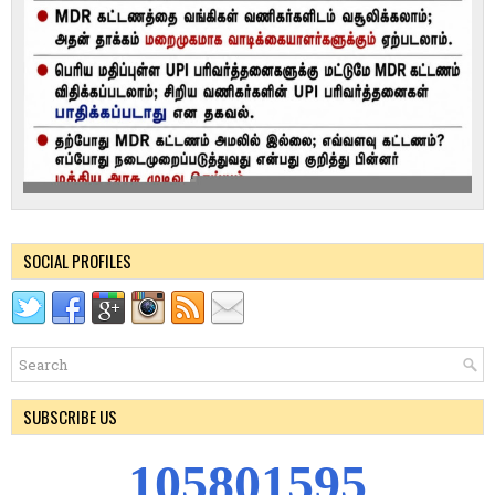
SOCIAL PROFILES
SUBSCRIBE US
1
0
5
8
0
1
5
9
5