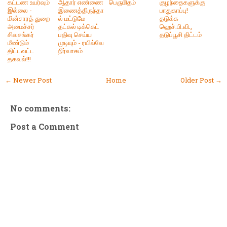
கட்டண உயர்வும்
ஆதார் எண்ணை
பெருமிதம்
குழந்தைகளுக்கு
இல்லை -
இணைத்திருந்தா
பாதுகாப்பு!
மின்சாரத் துறை
ல் மட்டுமே
தடுக்க
அமைச்சர்
தட்கல் டிக்கெட்
ஹெச்.பி.வி.,
சிவசங்கர்
பதிவு செய்ய
தடுப்பூசி திட்டம்
மீண்டும்
முடியும் - ரயில்வே
திட்டவட்ட
நிர்வாகம்
தகவல்!!!
← Newer Post
Home
Older Post →
No comments:
Post a Comment