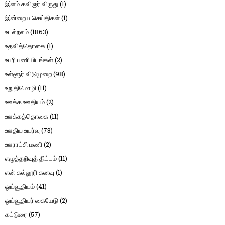
இளம் கவிஞர் விருது
(1)
இன்றைய செய்திகள்
(1)
உடல்நலம்
(1863)
உதவித்தொகை
(1)
உபரி பணியிடங்கள்
(2)
உள்ளூர் விடுமுறை
(98)
உறுதிமொழி
(11)
ஊக்க ஊதியம்
(2)
ஊக்கத்தொகை
(11)
ஊதிய உயர்வு
(73)
ஊராட்சி மணி
(2)
எழுத்தறிவுத் திட்டம்
(11)
என் கல்லூரி கனவு
(1)
ஓய்வூதியம்
(41)
ஓய்வூதியர் கையேடு
(2)
கட்டுரை
(57)