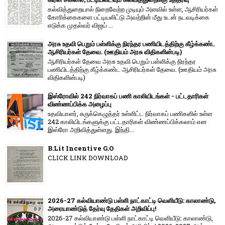
கல்வித்துறையால் நிறைவேற்ற முடியும் அளவில் உள்ள, ஆசிரியர்கள்
கோரிக்கைகளை பட்டியலிட்டு அவற்றின் மீது உடன் நடவடிக்கை
எடுக்க முதல்வர் விஜய் ...
அரசு உதவி பெறும் பள்ளிக்கு நிரந்தர பணியிடத்திற்கு கீழ்க்கண்ட
ஆசிரியர்கள் தேவை. (ஊதியம் அரசு விதிகளின்படி)
ஆசிரியர்கள் தேவை அரசு உதவி பெறும் பள்ளிக்கு நிரந்தர
பணியிடத்திற்கு கீழ்க்கண்ட ஆசிரியர்கள் தேவை. (ஊதியம் அரசு
விதிகளின்படி)
இஸ்ரோவில் 242 நிர்வாகப் பணி காலியிடங்கள் - பட்டதாரிகள்
விண்ணப்பிக்க அழைப்பு
உதவியாளர், சுருக்கெழுத்தர் உள்ளிட்ட நிர்வாகப் பணிகளில் உள்ள
242 காலியிடங்களுக்கு பட்டதாரிகள் விண்ணப்பிக்கலாம் என
இஸ்ரோ அறிவித்துள்ளது. இந்தி...
B.Lit Incentive G.O
CLICK LINK DOWNLOAD
2026-27 கல்வியாண்டு பள்ளி நாட்காட்டி வெளியீடு: காலாண்டு,
அரையாண்டுத் தேர்வு தேதிகள் அறிவிப்பு!
2026-27 கல்வியாண்டு பள்ளி நாட்காட்டி வெளியீடு: காலாண்டு,