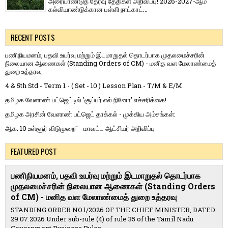
அரையாண்டுத் தேர்வு தேதிகள் அறிவிப்பு! 2026-2027-ஆம்
கல்வியாண்டுக்கான பள்ளி நாட்காட்...
RECENT POSTS
பணிநியமனம், பதவி உயர்வு மற்றும் இடமாறுதல் தொடர்பாக முதலமைச்சரின்
நிலையான ஆணைகள் (Standing Orders of CM) - மனித வள மேலாண்மைத்
துறை உத்தரவு
4 & 5th Std - Term 1 - ( Set - 10 ) Lesson Plan - T/M & E/M
தமிழக வேளாண் பட்ஜெட்டில் 'சூப்பர் எல் நினோ' எச்சரிக்கை!
தமிழக அரசின் வேளாண் பட்ஜெட் தாக்கல் - முக்கிய அம்சங்கள்:
ஆக. 10 உள்ளூர் விடுமுறை" - மாவட்ட ஆட்சியர் அறிவிப்பு
FEATURED POST
பணிநியமனம், பதவி உயர்வு மற்றும் இடமாறுதல் தொடர்பாக
முதலமைச்சரின் நிலையான ஆணைகள் (Standing Orders
of CM) - மனித வள மேலாண்மைத் துறை உத்தரவு
STANDING ORDER NO.1/2026 OF THE CHIEF MINISTER, DATED:
29.07.2026 Under sub-rule (4) of rule 35 of the Tamil Nadu