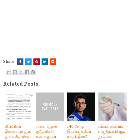
Share:
Related Posts:
வீட்டு மின்
நாளை முதல்
140 கோடி
கர்ப்பப்பைவாய்
இணைப்புகளுக்
ஐஆர்சிடிசி
இந்தியர்களின்
புற்றுநோயிலிருந்
கு எவ்வித மின்
கணக்குடன்
சக்தி: இஸ்ரோ
து பெண்