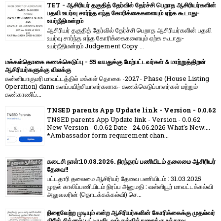
TET - ஆசிரியர் தகுதித் தேர்வில் தேர்ச்சி பெறாத ஆசிரியர்களின்
பதவி உயர்வு சார்ந்த எந்த கோரிக்கைகளையும் ஏற்க கூடாது-
உயர்நீதிமன்றம்
ஆசிரியர் தகுதித் தேர்வில் தேர்ச்சி பெறாத ஆசிரியர்களின் பதவி
உயர்வு சார்ந்த எந்த கோரிக்கைகளையும் ஏற்க கூடாது-
உயர்நீதிமன்றம் Judgement Copy ...
மக்கள்தொகை கணக்கெடுப்பு - 55 வயதுக்கு மேற்பட்டவர்கள் & மாற்றுத்திறன்
ஆசிரியர்களுக்கு விலக்கு
கன்னியாகுமரி மாவட்டத்தில் மக்கள் தொகை -2027- Phase (House Listing
Operation) dann களப்பயிற்சியாளர்களாக- கணக்கெடுப்பாளர்கள் மற்றும்
கண்காணிப்...
TNSED parents App Update link - Version - 0.0.62
TNSED parents App Update link - Version - 0.0.62
New Version - 0.0.62 Date - 24.06.2026 What's New....
*Ambassador form requirement chan...
கடைசி நாள்:10.08.2026. நிரந்தரப் பணியிடம் தலைமை ஆசிரியர்
தேவை!!
பட்டதாரி தலைமை ஆசிரியர் தேவை பணியிடம் : 31.03.2025
முதல் காலிப்பணியிடம் நிரப்ப அனுமதி : வள்ளியூர் மாவட்டக்கல்வி
அலுவலரின் (தொடக்கக்கல்வி) செ...
நிறைவேற்ற முடியும் என்ற ஆசிரியர்களின் கோரிக்கைக்கு முதல்வர்
கிரீன் சிக்னல்; பட்டியலிடவும் கல்வித்துறைக்கு உத்தரவு