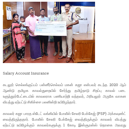
Salary Account Insurance
கடலூர் செல்லங்குப்பம் பன்னீர்செல்வம் மகன் கஜா என்பவர் கடந்த 2020 ஆம்
ஆண்டு தமிழக காவல்துறையில் சேர்ந்து தமிழ்நாடு சிறப்பு காவல் படை
உளுந்தூர்பேட்டையில் காவலராக பணியாற்றி வந்தவர், அரியலூர் அருகே வாகன
விபத்து ஏற்பட்டு சிகிச்சை பலனின்றி உயிரிழந்தார்.
காவலர் கஜா பாரத ஸ்டேட் வங்கியில் போலீஸ் சேலரி பேக்கேஜ் (PSP) அக்கவுண்ட்
வைத்திருந்ததார். போலீஸ் சேலரி பேக்கேஜ் வைத்திருக்கும் காவலர் விபத்து
ஏற்பட்டு உயிரிழக்கும் காவலர்களுக்கு 1 கோடி இன்சூரன்ஸ் தொகை அவரது