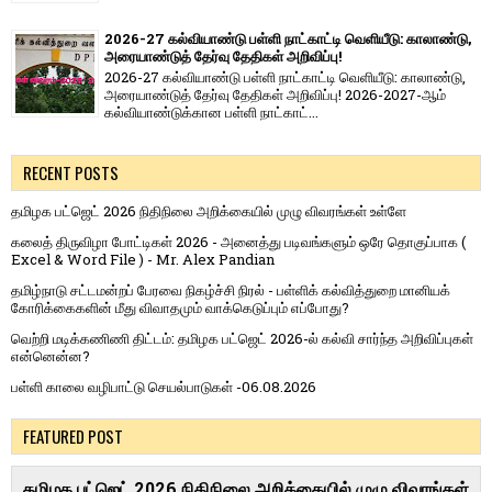
2026-27 கல்வியாண்டு பள்ளி நாட்காட்டி வெளியீடு: காலாண்டு,
அரையாண்டுத் தேர்வு தேதிகள் அறிவிப்பு!
2026-27 கல்வியாண்டு பள்ளி நாட்காட்டி வெளியீடு: காலாண்டு,
அரையாண்டுத் தேர்வு தேதிகள் அறிவிப்பு! 2026-2027-ஆம்
கல்வியாண்டுக்கான பள்ளி நாட்காட்...
RECENT POSTS
தமிழக பட்ஜெட் 2026 நிதிநிலை அறிக்கையில் முழு விவரங்கள் உள்ளே
கலைத் திருவிழா போட்டிகள் 2026 - அனைத்து படிவங்களும் ஒரே தொகுப்பாக (
Excel & Word File ) - Mr. Alex Pandian
தமிழ்நாடு சட்டமன்றப் பேரவை நிகழ்ச்சி நிரல் - பள்ளிக் கல்வித்துறை மானியக்
கோரிக்கைகளின் மீது விவாதமும் வாக்கெடுப்பும் எப்போது?
வெற்றி மடிக்கணிணி திட்டம்: தமிழக பட்ஜெட் 2026-ல் கல்வி சார்ந்த அறிவிப்புகள்
என்னென்ன?
பள்ளி காலை வழிபாட்டு செயல்பாடுகள் -06.08.2026
FEATURED POST
தமிழக பட்ஜெட் 2026 நிதிநிலை அறிக்கையில் முழு விவரங்கள்