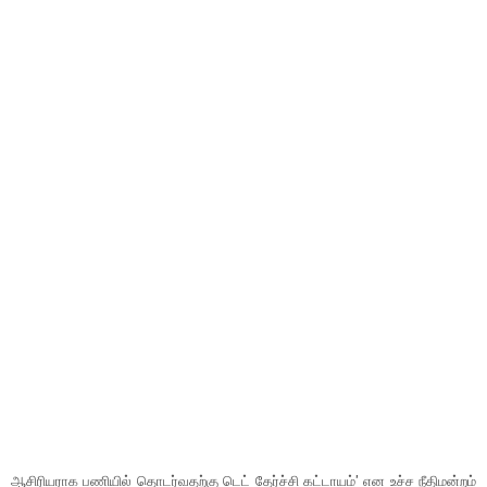
ஆசிரியராக பணியில் தொடர்வதற்கு டெட் தேர்ச்சி கட்டாயம்' என உச்ச நீதிமன்றம்