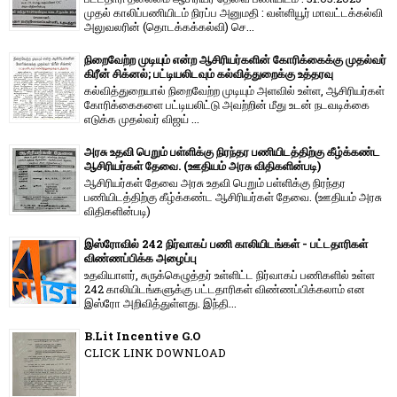
முதல் காலிப்பணியிடம் நிரப்ப அனுமதி : வள்ளியூர் மாவட்டக்கல்வி
அலுவலரின் (தொடக்கக்கல்வி) செ...
நிறைவேற்ற முடியும் என்ற ஆசிரியர்களின் கோரிக்கைக்கு முதல்வர்
கிரீன் சிக்னல்; பட்டியலிடவும் கல்வித்துறைக்கு உத்தரவு
கல்வித்துறையால் நிறைவேற்ற முடியும் அளவில் உள்ள, ஆசிரியர்கள்
கோரிக்கைகளை பட்டியலிட்டு அவற்றின் மீது உடன் நடவடிக்கை
எடுக்க முதல்வர் விஜய் ...
அரசு உதவி பெறும் பள்ளிக்கு நிரந்தர பணியிடத்திற்கு கீழ்க்கண்ட
ஆசிரியர்கள் தேவை. (ஊதியம் அரசு விதிகளின்படி)
ஆசிரியர்கள் தேவை அரசு உதவி பெறும் பள்ளிக்கு நிரந்தர
பணியிடத்திற்கு கீழ்க்கண்ட ஆசிரியர்கள் தேவை. (ஊதியம் அரசு
விதிகளின்படி)
இஸ்ரோவில் 242 நிர்வாகப் பணி காலியிடங்கள் - பட்டதாரிகள்
விண்ணப்பிக்க அழைப்பு
உதவியாளர், சுருக்கெழுத்தர் உள்ளிட்ட நிர்வாகப் பணிகளில் உள்ள
242 காலியிடங்களுக்கு பட்டதாரிகள் விண்ணப்பிக்கலாம் என
இஸ்ரோ அறிவித்துள்ளது. இந்தி...
B.Lit Incentive G.O
CLICK LINK DOWNLOAD