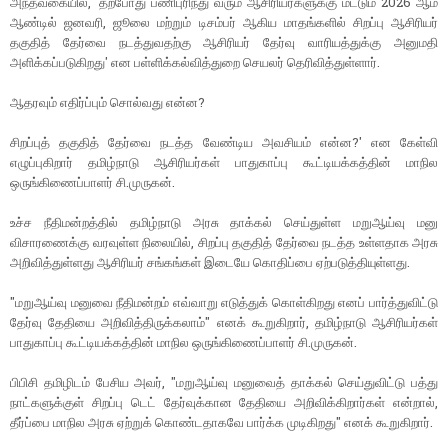
அந்தவகையில், 'தற்போது பணிபுரிந்து வரும் ஆசிரியர்களுக்கு மட்டும் 2026 ஆம்
ஆண்டில் ஜனவரி, ஜூலை மற்றும் டிசம்பர் ஆகிய மாதங்களில் சிறப்பு ஆசிரியர்
தகுதித் தேர்வை நடத்துவதற்கு ஆசிரியர் தேர்வு வாரியத்துக்கு அனுமதி
அளிக்கப்படுகிறது' என பள்ளிக்கல்வித்துறை செயலர் தெரிவித்துள்ளார்.
ஆதரவும் எதிர்ப்பும் சொல்வது என்ன?
சிறப்புத் தகுதித் தேர்வை நடத்த வேண்டிய அவசியம் என்ன?' என கேள்வி
எழுப்புகிறார் தமிழ்நாடு ஆசிரியர்கள் பாதுகாப்பு கூட்டியக்கத்தின் மாநில
ஒருங்கிணைப்பாளர் சி.முருகன்.
உச்ச நீதிமன்றத்தில் தமிழ்நாடு அரசு தாக்கல் செய்துள்ள மறுஆய்வு மனு
விசாரணைக்கு வரவுள்ள நிலையில், சிறப்பு தகுதித் தேர்வை நடத்த உள்ளதாக அரசு
அறிவித்துள்ளது ஆசிரியர் சங்கங்கள் இடையே கொதிப்பை ஏற்படுத்தியுள்ளது.
"மறுஆய்வு மனுவை நீதிமன்றம் எவ்வாறு எடுத்துக் கொள்கிறது எனப் பார்த்துவிட்டு
தேர்வு தேதியை அறிவித்திருக்கலாம்" எனக் கூறுகிறார், தமிழ்நாடு ஆசிரியர்கள்
பாதுகாப்பு கூட்டியக்கத்தின் மாநில ஒருங்கிணைப்பாளர் சி.முருகன்.
பிபிசி தமிழிடம் பேசிய அவர், "மறுஆய்வு மனுவைத் தாக்கல் செய்துவிட்டு பத்து
நாட்களுக்குள் சிறப்பு டெட் தேர்வுக்கான தேதியை அறிவிக்கிறார்கள் என்றால்,
தீர்ப்பை மாநில அரசு ஏற்றுக் கொண்டதாகவே பார்க்க முடிகிறது" எனக் கூறுகிறார்.