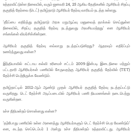
உத்தரவிட்டுள்ள நிலையில், வரும் ஜனவரி 24, 25 ஆகிய தேதிகளில் ஆசிரியர் சிறப்பு
தகுதித் தேர்வை (டெட்) தமிழ்நாடு ஆசிரியர் தேர்வு வாரியம் நடத்த உள்ளது.
'தீர்ப்பை எதிர்த்து தமிழ்நாடு அரசு மறுஆய்வு மனுவைத் தாக்கல் செய்துள்ள
நிலையில், சிறப்பு தகுதித் தேர்வு நடத்துவது அவசியமற்றது' என ஆசிரியர்
சங்கங்கள் விமர்சிக்கின்றன.
ஆசிரியர் தகுதித் தேர்வு எவ்வாறு நடத்தப்படுகிறது? ஆதரவும் எதிர்ப்பும்
உணர்த்துவது என்ன?
இந்தியாவில் கட்டாய கல்வி உரிமைச் சட்டம் 2009-இன்படி இடைநிலை மற்றும்
பட்டதாரி ஆசிரியர்கள் பணியில் சேருவதற்கு ஆசிரியர் தகுதித் தேர்வில் (TET)
தேர்ச்சி பெற்றிருக்க வேண்டும்.
தமிழ்நாட்டில் 2012-ஆம் ஆண்டு முதல் ஆசிரியர் தகுதித் தேர்வு நடத்தப்பட்டு
வருகிறது. டெட் தேர்ச்சி அடிப்படையில் ஆசிரியர் பணி நியமனங்கள் நடைபெற்று
வருகின்றன.
உச்ச நீதிமன்றம் சொன்னது என்ன?
'தற்போது பணியில் உள்ள அனைத்து ஆசிரியர்களும் டெட் தேர்ச்சி பெற வேண்டும்'
என, கடந்த செப்டெம்பர் 1 அன்று உச்ச நீதிமன்றம் உத்தரவிட்டது. ஆசிரியர்