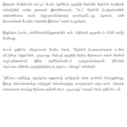
இதனை மேற்கோள் காட்டிப் பேசும் ஆசிரியர் தகுதித் தேர்வில் தேர்ச்சி பெற்றோர்
சங்கத்தின் மாநில தலைவர் இளங்கோவன், "டெட் தேர்ச்சி பெற்றவர்களின்
எண்ணிக்கை சுமார் அறுபதாயிரத்தைத் தாண்டிவிட்டது. ஆனால், பணி
நியமனங்கள் போதிய அளவில் இல்லை" எனக் கூறுகிறார்,
இதுதொடர்பாக, பள்ளிக்கல்வித்துறையின் உயர் அதிகாரி ஒருவரிடம் பிபிசி தமிழ்
பேசியது.
பெயர் குறிப்பிட விரும்பாமல் பேசிய அவர், "தேர்ச்சி பெறாதவர்களை உடனே
வீட்டுக்கு அனுப்பிவிட முடியாது. சிறப்புத் தகுதித் தேர்வு தேவையா எனக் கேள்வி
எழுப்புகிறவர்கள், இதே ஆசிரியர்களிடம் படித்தவர்கள்தான். தீர்ப்பின்
அடிப்படையிலேயே தகுதித்தேர்வு நடத்தப்பட உள்ளது" என்கிறார்.
"தீர்ப்பை எதிர்த்து மறுஆய்வு மனுவைத் தமிழ்நாடு அரசு தாக்கல் செய்துள்ளது.
இதை விசாரணைக்கு எடுத்துக் கொள்வதற்கு காலதாமதம் ஏற்படலாம். அதைக்
காரணமாக வைத்து தேர்வை தள்ளிப் போட முடியாது" எனவும் அவர் குறிப்பிட்டார்.