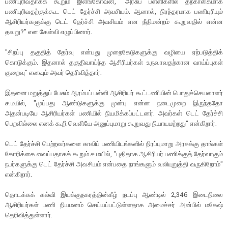
பணிபுரிவதாகக் கூறும் இளங்கோவன், "அரசுப் பள்ளிகளில் தற்காலிகமாக
பணிபுரிவதற்குக்கூட டெட் தேர்ச்சி அவசியம். ஆனால், நிரந்தரமாக பணிபுரியும்
ஆசிரியர்களுக்கு டெட் தேர்ச்சி அவசியம் என நீதிமன்றம் கூறுவதில் என்ன
தவறு?" என கேள்வி எழுப்பினார்.
"சிறப்பு தகுதித் தேர்வு என்பது முறைகேடுகளுக்கு வழியை ஏற்படுத்திக்
கொடுக்கும். இதனால் தகுதிவாய்ந்த ஆசிரியர்கள் உருவாவதற்கான வாய்ப்புகள்
குறைவு" எனவும் அவர் தெரிவித்தார்.
இதனை மறுத்துப் பேசும் ஆரம்பப் பள்ளி ஆசிரியர் கூட்டணியின் பொதுச்செயலாளர்
ச.மயில், "முப்பது ஆண்டுகளுக்கு முன்பு என்ன நடைமுறை இருந்ததோ
அதன்படியே ஆசிரியர்கள் பணியில் நியமிக்கப்பட்டனர். அவர்கள் டெட் தேர்ச்சி
பெறவில்லை எனக் கூறி வெளியே அனுப்புமாறு கூறுவது நியாயமற்றது" என்கிறார்.
டெட் தேர்ச்சி பெற்றவர்களை காலிப் பணியிடங்களில் நிரப்புமாறு அரசுக்கு தாங்கள்
கோரிக்கை வைப்பதாகக் கூறும் ச.மயில், "புதிதாக ஆசிரியர் பணிக்குத் தேர்வாகும்
நபர்களுக்கு டெட் தேர்ச்சி அவசியம் என்பதை நாங்களும் வலியுறுத்தி வருகிறோம்"
என்கிறார்.
தொடக்கக் கல்வி இயக்குநகரத்தின்கீழ் நடப்பு ஆண்டில் 2,346 இடைநிலை
ஆசிரியர்கள் பணி நியமனம் செய்யப்பட்டுள்ளதாக அமைச்சர் அன்பில் மகேஷ்
தெரிவித்துள்ளார்.