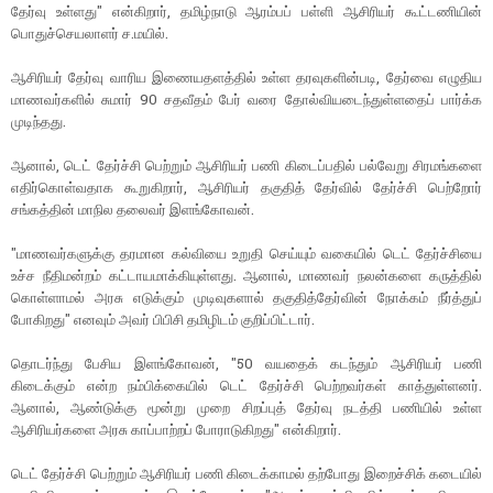
தேர்வு உள்ளது" என்கிறார், தமிழ்நாடு ஆரம்பப் பள்ளி ஆசிரியர் கூட்டணியின்
பொதுச்செயலாளர் ச.மயில்.
ஆசிரியர் தேர்வு வாரிய இணையதளத்தில் உள்ள தரவுகளின்படி, தேர்வை எழுதிய
மாணவர்களில் சுமார் 90 சதவீதம் பேர் வரை தோல்வியடைந்துள்ளதைப் பார்க்க
முடிந்தது.
ஆனால், டெட் தேர்ச்சி பெற்றும் ஆசிரியர் பணி கிடைப்பதில் பல்வேறு சிரமங்களை
எதிர்கொள்வதாக கூறுகிறார், ஆசிரியர் தகுதித் தேர்வில் தேர்ச்சி பெற்றோர்
சங்கத்தின் மாநில தலைவர் இளங்கோவன்.
"மாணவர்களுக்கு தரமான கல்வியை உறுதி செய்யும் வகையில் டெட் தேர்ச்சியை
உச்ச நீதிமன்றம் கட்டாயமாக்கியுள்ளது. ஆனால், மாணவர் நலன்களை கருத்தில்
கொள்ளாமல் அரசு எடுக்கும் முடிவுகளால் தகுதித்தேர்வின் நோக்கம் நீர்த்துப்
போகிறது" எனவும் அவர் பிபிசி தமிழிடம் குறிப்பிட்டார்.
தொடர்ந்து பேசிய இளங்கோவன், "50 வயதைக் கடந்தும் ஆசிரியர் பணி
கிடைக்கும் என்ற நம்பிக்கையில் டெட் தேர்ச்சி பெற்றவர்கள் காத்துள்ளனர்.
ஆனால், ஆண்டுக்கு மூன்று முறை சிறப்புத் தேர்வு நடத்தி பணியில் உள்ள
ஆசிரியர்களை அரசு காப்பாற்றப் போராடுகிறது" என்கிறார்.
டெட் தேர்ச்சி பெற்றும் ஆசிரியர் பணி கிடைக்காமல் தற்போது இறைச்சிக் கடையில்