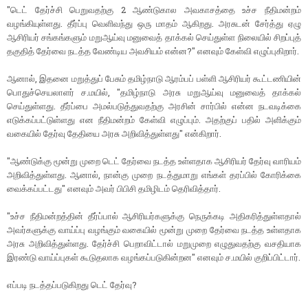
"டெட் தேர்ச்சி பெறுவதற்கு 2 ஆண்டுகால அவகாசத்தை உச்ச நீதிமன்றம்
வழங்கியுள்ளது. தீர்ப்பு வெளிவந்து ஒரு மாதம் ஆகிறது. அரசுடன் சேர்த்து ஏழு
ஆசிரியர் சங்கங்களும் மறுஆய்வு மனுவைத் தாக்கல் செய்துள்ள நிலையில் சிறப்புத்
தகுதித் தேர்வை நடத்த வேண்டிய அவசியம் என்ன?" எனவும் கேள்வி எழுப்புகிறார்.
ஆனால், இதனை மறுத்துப் பேசும் தமிழ்நாடு ஆரம்பப் பள்ளி ஆசிரியர் கூட்டணியின்
பொதுச்செயலாளர் ச.மயில், "தமிழ்நாடு அரசு மறுஆய்வு மனுவைத் தாக்கல்
செய்துள்ளது. தீர்ப்பை அமல்படுத்துவதற்கு அரசின் சார்பில் என்ன நடவடிக்கை
எடுக்கப்பட்டுள்ளது என நீதிமன்றம் கேள்வி எழுப்பும். அதற்குப் பதில் அளிக்கும்
வகையில் தேர்வு தேதியை அரசு அறிவித்துள்ளது" என்கிறார்.
"ஆண்டுக்கு மூன்று முறை டெட் தேர்வை நடத்த உள்ளதாக ஆசிரியர் தேர்வு வாரியம்
அறிவித்துள்ளது. ஆனால், நான்கு முறை நடத்துமாறு எங்கள் தரப்பில் கோரிக்கை
வைக்கப்பட்டது" எனவும் அவர் பிபிசி தமிழிடம் தெரிவித்தார்.
"உச்ச நீதிமன்றத்தின் தீர்ப்பால் ஆசிரியர்களுக்கு நெருக்கடி அதிகரித்துள்ளதால்
அவர்களுக்கு வாய்ப்பு வழங்கும் வகையில் மூன்று முறை தேர்வை நடத்த உள்ளதாக
அரசு அறிவித்துள்ளது. தேர்ச்சி பெறாவிட்டால் மறுமுறை எழுதுவதற்கு வசதியாக
இரண்டு வாய்ப்புகள் கூடுதலாக வழங்கப்படுகின்றன" எனவும் ச.மயில் குறிப்பிட்டார்.
எப்படி நடத்தப்படுகிறது டெட் தேர்வு?