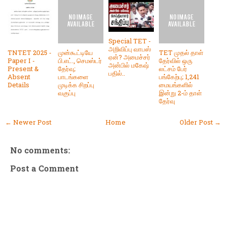
Special TET -
அறிவிப்பு வாபஸ்
TNTET 2025 -
முன்கூட்டியே
TET முதல் தாள்
ஏன்? அமைச்சர்
Paper I -
பி.எட்., செமஸ்டர்
தேர்வில் ஒரு
அன்பில் மகேஷ்
Present &
தேர்வு;
லட்சம் பேர்
பதில்..
Absent
பாடங்களை
பங்கேற்பு; 1,241
Details
முடிக்க சிறப்பு
மையங்களில்
வகுப்பு
இன்று 2-ம் தாள்
தேர்வு
← Newer Post
Home
Older Post →
No comments:
Post a Comment