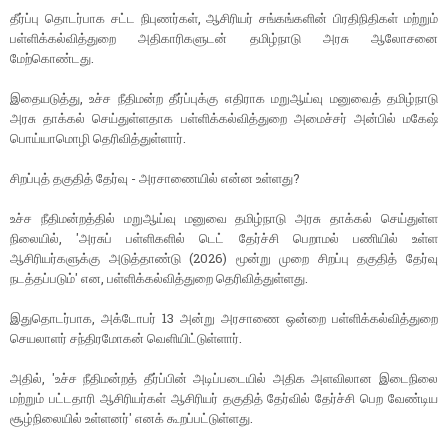
தீர்ப்பு தொடர்பாக சட்ட நிபுணர்கள், ஆசிரியர் சங்கங்களின் பிரதிநிதிகள் மற்றும்
பள்ளிக்கல்வித்துறை அதிகாரிகளுடன் தமிழ்நாடு அரசு ஆலோசனை
மேற்கொண்டது.
இதையடுத்து, உச்ச நீதிமன்ற தீர்ப்புக்கு எதிராக மறுஆய்வு மனுவைத் தமிழ்நாடு
அரசு தாக்கல் செய்துள்ளதாக பள்ளிக்கல்வித்துறை அமைச்சர் அன்பில் மகேஷ்
பொய்யாமொழி தெரிவித்துள்ளார்.
சிறப்புத் தகுதித் தேர்வு - அரசாணையில் என்ன உள்ளது?
உச்ச நீதிமன்றத்தில் மறுஆய்வு மனுவை தமிழ்நாடு அரசு தாக்கல் செய்துள்ள
நிலையில், 'அரசுப் பள்ளிகளில் டெட் தேர்ச்சி பெறாமல் பணியில் உள்ள
ஆசிரியர்களுக்கு அடுத்தாண்டு (2026) மூன்று முறை சிறப்பு தகுதித் தேர்வு
நடத்தப்படும்' என, பள்ளிக்கல்வித்துறை தெரிவித்துள்ளது.
இதுதொடர்பாக, அக்டோபர் 13 அன்று அரசாணை ஒன்றை பள்ளிக்கல்வித்துறை
செயலாளர் சந்திரமோகன் வெளியிட்டுள்ளார்.
அதில், 'உச்ச நீதிமன்றத் தீர்ப்பின் அடிப்படையில் அதிக அளவிலான இடைநிலை
மற்றும் பட்டதாரி ஆசிரியர்கள் ஆசிரியர் தகுதித் தேர்வில் தேர்ச்சி பெற வேண்டிய
சூழ்நிலையில் உள்ளனர்' எனக் கூறப்பட்டுள்ளது.