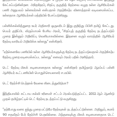
கேட்கப்படுகின்றன. அதேநேரம், சிறப்பு தகுதித் தேர்வை எழுத உள்ள ஆசிரியர்கள்
பணி அனுபவம் உள்ளவர்கள் என்பதால் அதற்கேற்ப வினாத்தாள் வடிவமைக்கப்பட
உள்ளதாக ஆசிரியர்கள் மத்தியில் பேசப்படுகிறது.
பள்ளிக்கல்வித்துறை உயர் அதிகாரி ஒருவரிடம் இது குறித்து பிபிசி தமிழ் கேட்டது.
பெயர் குறிப்பிட விரும்பாமல் பேசிய அவர், "சிறப்புத் தகுதித் தேர்வு நடத்தப்படும்
முறை இன்னும் அறிவிப்பு வெளியாகவில்லை. இதனை வரும் வாரத்தில் ஆசிரியர்
தேர்வு வாரியம் அறிவிக்க உள்ளது" என்கிறார்.
"ஏற்கெனவே பணியில் உள்ள ஆசிரியர்களுக்கு தேர்வு நடத்தப்படுவதால் அதற்கேற்ப
தேர்வு முறை வடிமைக்கப்பட உள்ளது" எனவும் அவர் பதில் அளித்தார்.
டெட் தேர்வு மிகக் கடினமானதாக உள்ளது' என்கிறார் தமிழ்நாடு ஆரம்பப் பள்ளி
ஆசிரியர் கூட்டணியின் பொதுச்செயலாளர் ச.மயில்.
டெட் தேர்ச்சி பெற்றால் வேலை கிடைத்துவிடுமா?
இந்தியாவில் கட்டாய கல்வி உரிமைச் சட்டம் அமல்படுத்தப்பட்ட 2012 ஆம் ஆண்டு
முதல் தமிழ்நாட்டில் டெட் தேர்வு நடத்தப்பட்டு வருகிறது.
"தற்போது வரை ஐந்து முறை மட்டுமே தேர்வுகள் நடத்தப்பட்டுள்ளன. அதிலும், சுமார்
90 சதவீதம் பேர் தேர்ச்சி பெறவில்லை. அந்தளவுக்கு மிகக் கடினமானதாக டெட்