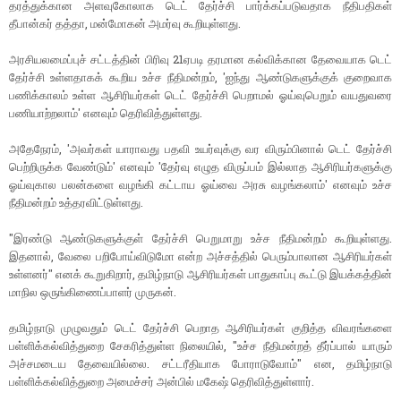
தரத்துக்கான அளவுகோலாக டெட் தேர்ச்சி பார்க்கப்படுவதாக நீதிபதிகள்
தீபான்கர் தத்தா, மன்மோகன் அமர்வு கூறியுள்ளது.
அரசியலமைப்புச் சட்டத்தின் பிரிவு 21ஏபடி தரமான கல்விக்கான தேவையாக டெட்
தேர்ச்சி உள்ளதாகக் கூறிய உச்ச நீதிமன்றம், 'ஐந்து ஆண்டுகளுக்குக் குறைவாக
பணிக்காலம் உள்ள ஆசிரியர்கள் டெட் தேர்ச்சி பெறாமல் ஓய்வுபெறும் வயதுவரை
பணியாற்றலாம்' எனவும் தெரிவித்துள்ளது.
அதேநேரம், 'அவர்கள் யாராவது பதவி உயர்வுக்கு வர விரும்பினால் டெட் தேர்ச்சி
பெற்றிருக்க வேண்டும்' எனவும் 'தேர்வு எழுத விருப்பம் இல்லாத ஆசிரியர்களுக்கு
ஓய்வுகால பலன்களை வழங்கி கட்டாய ஓய்வை அரசு வழங்கலாம்' எனவும் உச்ச
நீதிமன்றம் உத்தரவிட்டுள்ளது.
"இரண்டு ஆண்டுகளுக்குள் தேர்ச்சி பெறுமாறு உச்ச நீதிமன்றம் கூறியுள்ளது.
இதனால், வேலை பறிபோய்விடுமோ என்ற அச்சத்தில் பெரும்பாலான ஆசிரியர்கள்
உள்ளனர்" எனக் கூறுகிறார், தமிழ்நாடு ஆசிரியர்கள் பாதுகாப்பு கூட்டு இயக்கத்தின்
மாநில ஒருங்கிணைப்பாளர் முருகன்.
தமிழ்நாடு முழுவதும் டெட் தேர்ச்சி பெறாத ஆசிரியர்கள் குறித்த விவரங்களை
பள்ளிக்கல்வித்துறை சேகரித்துள்ள நிலையில், "உச்ச நீதிமன்றத் தீர்ப்பால் யாரும்
அச்சமடைய தேவையில்லை. சட்டரீதியாக போராடுவோம்" என, தமிழ்நாடு
பள்ளிக்கல்வித்துறை அமைச்சர் அன்பில் மகேஷ் தெரிவித்துள்ளார்.