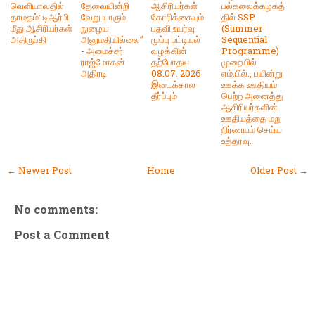
வெளியாவதில்
தேவையின்றி
ஆசிரியர்கள்
பல்கலைக்கழகத்
தாமதம்: டிஆர்பி
வேறு யாரும்
கோரிக்கையும்
தில் SSP
மீது ஆசிரியர்கள்
நுழைய
பதவி உயர்வு
(Summer
அதிருப்தி
அனுமதியில்லை”
மூப்பு பட்டியல்
Sequential
- அமைச்சர்
வழக்கின்
Programme)
ராஜ்மோகன்
தற்போதய
முறையில்
அதிரடி
08.07. 2026
எம்.பில்., பயின்று
இடைக்கால
ஊக்க ஊதியம்
தீர்ப்பும்
பெற்ற அனைத்து
ஆசிரியர்களின்
ஊதியத்தை மறு
நிர்ணயம் செய்ய
உத்தரவு.
← Newer Post
Home
Older Post →
No comments:
Post a Comment