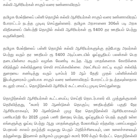
கல்வி ஆசிரியர்கள் சாகும் வரை உண்ணாவிரதம்
தமிழக மேல்நிலைப் பள்ளி தொழில் கல்வி ஆசிரியர்கள் சாகும் வரை உண்ணாவிரதப்
போராட்டம் நடத்த முடிவு செய்துள்ளனர். தமிழக அரசாணை 306ன் படி அரசு
விதிகளைப் பின்பற்றி தொழில் கல்வி ஆசிரியர்கள் ரூ 5400 தர ஊதியம் பெற்று
வருகின்றனர்.
தமிழக மேல்நிலைப் பள்ளி தொழில் கல்வி ஆசிரியர்களுக்கு தற்போது அவர்கள்
பெற்று வரும் தர ஊதியம் ரூ 5400 அடிப்படையில் ஓய்வூதியப் பலன்கள் பெற
தடையின்மை கடிதம் வழங்க வேண்டி கடந்த ஆறு மாதங்களாக கோரிக்கை
விடுத்தும் கல்வித்துறை செவி சாய்க்கவில்லை. அலட்சியம் காட்டி வரும் கல்வித்
துறையை கண்டித்து வரும் டிசம்பர் 10 ஆம் தேதி முதல் பள்ளிக்கல்வி
இயக்குனரகம் முன்பாக சாகும் வரை உண்ணாவிரதப் போராட்டம் நடத்தவுள்ளதாக
கடலூர் மாவட்ட தொழிற்கல்வி ஆசிரியர் கூட்டமைப்பு முடிவு செய்துள்ளது.
தொழிற்கல்வி ஆசிரியர்கள் கூட்டமைப்பு செய்தி தொடர்பாளர் வி. முத்துக்குமரன்
தெரிவித்தது, "சுமார் 10 ஆண்டுகள் தொகுப்பு ஊதியத்தில் பகுதி நேர
ஆசிரியராகவும், 30 ஆண்டுகள் முழு நேர தொழிற்கல்வி ஆசிரியராகவும்
பணியாற்றி மே 2025 முதல் பணி நிறைவு பெற்ற, ஓய்வூதியம் பெறத் தகுதி உள்ள
எங்களுக்கு ஓய்வு பெற்று ஆறு மாதங்களுக்கு மேலாகியும் எந்தவித பணப்பலனும்
பெறாமல் காலம் தாழ்த்தி வருவது பெரும் அதிர்ச்சியையும், மன உளைச்சலையும்
தந்துள்ளது. இதனால் தமிழகம் முழுவதும் சுமார் 500 க்கும் மேற்பட்ட தொழிற்கல்வி