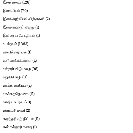
இலக்கணம்
(128)
இலக்கியம்
(70)
இளம் அறிவியல் விஞ்ஞானி
(2)
இளம் கவிஞர் விருது
(1)
இன்றைய செய்திகள்
(1)
உடல்நலம்
(1863)
உதவித்தொகை
(1)
உபரி பணியிடங்கள்
(2)
உள்ளூர் விடுமுறை
(98)
உறுதிமொழி
(11)
ஊக்க ஊதியம்
(2)
ஊக்கத்தொகை
(11)
ஊதிய உயர்வு
(73)
ஊராட்சி மணி
(2)
எழுத்தறிவுத் திட்டம்
(11)
என் கல்லூரி கனவு
(1)