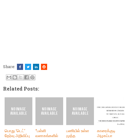
Share:
Related Posts:
பொது ‘டெட்’
“பள்ளி
பணியில் உள்ள
காரைக்குடி
தேர்வு அறிவிப்பு
வளாகங்களில்
மூத்த
அழகப்பா