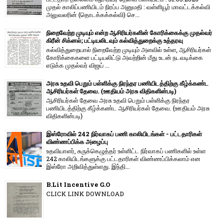
முதல் காலிப்பணியிடம் நிரப்ப அனுமதி : வள்ளியூர் மாவட்டக்கல்வி
அலுவலரின் (தொடக்கக்கல்வி) செ...
நிறைவேற்ற முடியும் என்ற ஆசிரியர்களின் கோரிக்கைக்கு முதல்வர்
கிரீன் சிக்னல்; பட்டியலிடவும் கல்வித்துறைக்கு உத்தரவு
கல்வித்துறையால் நிறைவேற்ற முடியும் அளவில் உள்ள, ஆசிரியர்கள்
கோரிக்கைகளை பட்டியலிட்டு அவற்றின் மீது உடன் நடவடிக்கை
எடுக்க முதல்வர் விஜய் ...
அரசு உதவி பெறும் பள்ளிக்கு நிரந்தர பணியிடத்திற்கு கீழ்க்கண்ட
ஆசிரியர்கள் தேவை. (ஊதியம் அரசு விதிகளின்படி)
ஆசிரியர்கள் தேவை அரசு உதவி பெறும் பள்ளிக்கு நிரந்தர
பணியிடத்திற்கு கீழ்க்கண்ட ஆசிரியர்கள் தேவை. (ஊதியம் அரசு
விதிகளின்படி)
இஸ்ரோவில் 242 நிர்வாகப் பணி காலியிடங்கள் - பட்டதாரிகள்
விண்ணப்பிக்க அழைப்பு
உதவியாளர், சுருக்கெழுத்தர் உள்ளிட்ட நிர்வாகப் பணிகளில் உள்ள
242 காலியிடங்களுக்கு பட்டதாரிகள் விண்ணப்பிக்கலாம் என
இஸ்ரோ அறிவித்துள்ளது. இந்தி...
B.Lit Incentive G.O
CLICK LINK DOWNLOAD