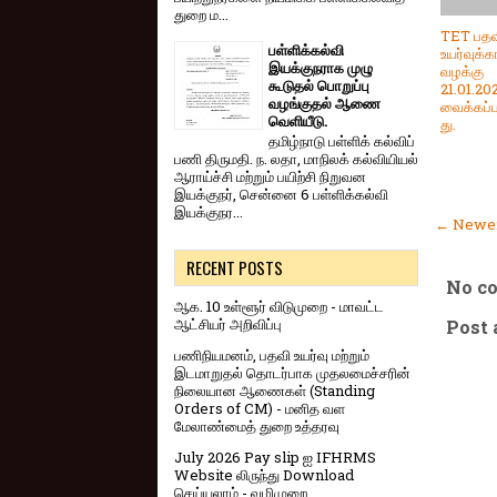
துறை ம...
TET பதவ
பள்ளிக்கல்வி
உயர்வுக்
இயக்குநராக முழு
வழக்கு
கூடுதல் பொறுப்பு
21.01.20
வழங்குதல் ஆணை
வைக்கப்ப
வெளியீடு.
து.
தமிழ்நாடு பள்ளிக் கல்விப்
பணி திருமதி. ந. லதா, மாநிலக் கல்வியியல்
ஆராய்ச்சி மற்றும் பயிற்சி நிறுவன
இயக்குநர், சென்னை 6 பள்ளிக்கல்வி
இயக்குநர...
← Newer
RECENT POSTS
No c
ஆக. 10 உள்ளூர் விடுமுறை - மாவட்ட
ஆட்சியர் அறிவிப்பு
Post
பணிநியமனம், பதவி உயர்வு மற்றும்
இடமாறுதல் தொடர்பாக முதலமைச்சரின்
நிலையான ஆணைகள் (Standing
Orders of CM) - மனித வள
மேலாண்மைத் துறை உத்தரவு
July 2026 Pay slip ஐ IFHRMS
Website லிருந்து Download
செய்யலாம் - வழிமுறை