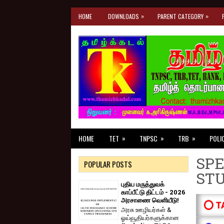
»
»
HOME
DOWNLOADS
PARENT CATEGORY
»
»
»
HOME
TET
TNPSC
TRB
POLI
SPE
POPULAR POSTS
ST
புதிய மருத்துவக்
காப்பீட்டு திட்டம் - 2026
அரசாணை வெளியீடு!
⭕ T
அரசு ஊழியர்கள் &
ஓய்வூதியர்களுக்கான