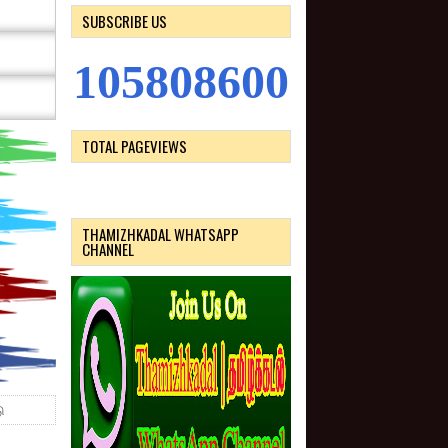
SUBSCRIBE US
1
0
5
8
0
8
6
0
0
TOTAL PAGEVIEWS
THAMIZHKADAL WHATSAPP
CHANNEL
ு