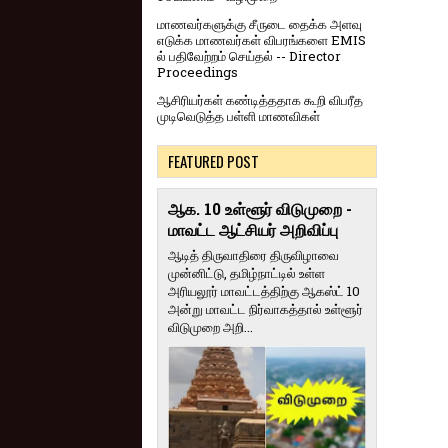
மாணவர்களுக்கு சீருடை தைக்க அளவு
எடுக்க மாணவர்கள் விபரங்களை EMIS
ல் பதிவேற்றம் செய்தல் -- Director
Proceedings
ஆசிரியர்கள் கண்டித்ததாக கூறி விபரீத
முடிவெடுத்த பள்ளி மாணவிகள்
FEATURED POST
ஆக. 10 உள்ளூர் விடுமுறை -
மாவட்ட ஆட்சியர் அறிவிப்பு
ஆடித் திருவாதிரை திருவிழாவை
முன்னிட்டு, தமிழ்நாட்டில் உள்ள
அரியலூர் மாவட்டத்திற்கு ஆகஸ்ட் 10
அன்று மாவட்ட நிர்வாகத்தால் உள்ளூர்
விடுமுறை அறி...