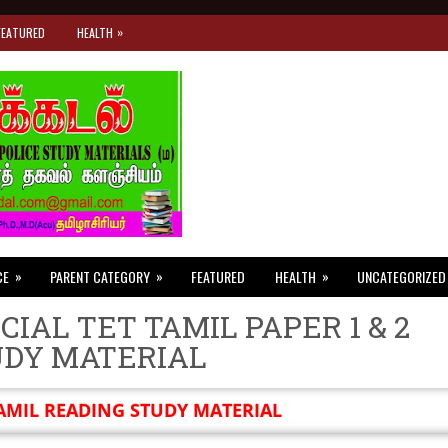
»
FEATURED
HEALTH
»
»
»
CE
PARENT CATEGORY
FEATURED
HEALTH
UNCATEGORIZED
CIAL TET TAMIL PAPER 1 & 2
UDY MATERIAL
AMIL READING STUDY MATERIAL