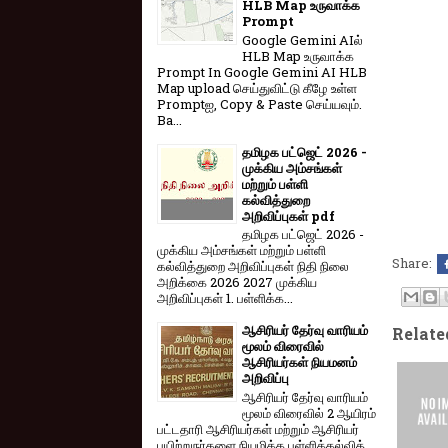
HLB Map உருவாக்க
Prompt
Google Gemini AIல்
HLB Map உருவாக்க
Prompt In Google Gemini AI HLB
Map upload செய்துவிட்டு கீழே உள்ள
Promptஐ, Copy & Paste செய்யவும்.
Ba...
தமிழக பட்ஜெட் 2026 -
முக்கிய அம்சங்கள்
மற்றும் பள்ளி
கல்வித்துறை
அறிவிப்புகள் pdf
தமிழக பட்ஜெட் 2026 -
முக்கிய அம்சங்கள் மற்றும் பள்ளி
Share:
கல்வித்துறை அறிவிப்புகள் நிதி நிலை
அறிக்கை 2026 2027 முக்கிய
அறிவிப்புகள் 1. பள்ளிக்க...
ஆசிரியர் தேர்வு வாரியம்
Relate
மூலம் விரைவில்
ஆசிரியர்கள் நியமனம்
அறிவிப்பு
ஆசிரியர் தேர்வு வாரி​யம்
மூலம் விரை​வில் 2 ஆயிரம்
பட்​ட​தாரி ஆசிரியர்​கள் மற்​றும் ஆசிரியர்
பயிற்றுநர்​களை நியமிக்க பள்​ளிக்​கல்​வித்​