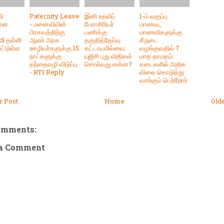
ி
Paternity Leave
இனி உதவிப்
1-ம் வகுப்பு
கான
- மனைவியின்
பேராசிரியர்
மாணவ,
பிரசவத்திற்கு
பணிக்கு
மாணவிகளுக்கு
25 தள்ளி
ஆண் அரசு
தகுதித்தேர்வு
சீருடை
ட்டுள்ள
ஊழியர்களுக்கு 15
கட்டாயமில்லை;
வழங்குவதில் 7
நாட்களுக்கு
யுஜிசி புது விதிகள்
மாத தாமதம்:
தந்தைவழி விடுப்பு
சொல்வது என்ன?
கடைகளில் அதிக
- RTI Reply
விலை கொடுத்து
வாங்கும் பெற்றோர்
 Post
Home
Old
omments:
 a Comment