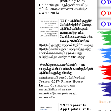
(Including TAPS
⭕ T
Holders) புதிய மருத்துவக் காப்பீட்டு
திட்டம் - 2026 அரசாணை வெளியீடு!
⭕ T
G.O.Ms.No.123 -...
TET - ஆசிரியர் தகுதித்
⭕ T
தேர்வில் தேர்ச்சி பெறாத
ஆசிரியர்களின் பதவி
உயர்வு சார்ந்த எந்த
கோரிக்கைகளையும் ஏற்க
கூடாது-உயர்நீதிமன்றம்
ஆசிரியர் தகுதித் தேர்வில் தேர்ச்சி பெறாத
ஆசிரியர்களின் பதவி உயர்வு சார்ந்த எந்த
கோரிக்கைகளையும் ஏற்க கூடாது-
உயர்நீதிமன்றம் Judgement Copy ...
மக்கள்தொகை கணக்கெடுப்பு - 55
வயதுக்கு மேற்பட்டவர்கள் & மாற்றுத்திறன்
ஆசிரியர்களுக்கு விலக்கு
கன்னியாகுமரி மாவட்டத்தில் மக்கள்
தொகை -2027- Phase (House
Listing Operation) dann
களப்பயிற்சியாளர்களாக-
கணக்கெடுப்பாளர்கள் மற்றும்
கண்காணிப்...
Home
TNSED parents
App Update link -