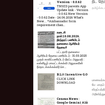
நீட் த
Version - 0.0.62
TNSED parents App
தமிழ்க்கட
Update link - Version
- 0.0.62 New Version
- 0.0.62 Date - 24.06.2026 What's
New.... *Ambassador form
requirement chan...
கடைசி
நாள்:10.08.2026.
நிரந்தரப் பணியிடம்
தலைமை ஆசிரியர்
தேவை!!
பட்டதாரி தலைமை
ஆசிரியர் தேவை பணியிடம் : 31.03.2025
முதல் காலிப்பணியிடம் நிரப்ப அனுமதி :
வள்ளியூர் மாவட்டக்கல்வி அலுவலரின்
(தொடக்கக்கல்வி) செ...
B.Lit Incentive G.O
CLICK LINK
மாணவர்களி
DOWNLOAD
மே மாதம்
விருப்பத
அறிவித்து
Census News :
Google Gemini AIல்