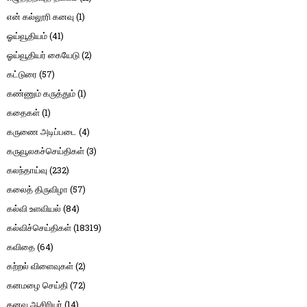
என் கல்லூரி கனவு
(1)
ஓய்வூதியம்
(41)
ஓய்வூதியர் கையேடு
(2)
கட்டுரை
(57)
கண்ணும் கருத்தும்
(1)
கதைகள்
(1)
கருணை அடிப்படை
(4)
கருவூலகச்செய்திகள்
(3)
கலந்தாய்வு
(232)
கலைத் திருவிழா
(57)
கல்வி உளவியல்
(84)
கல்விச்செய்திகள்
(18319)
கவிதை
(64)
கற்றல் விளைவுகள்
(2)
கனமழை செய்தி
(72)
கனவு ஆசிரியர்
(14)