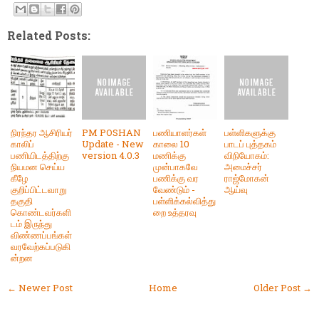
Related Posts:
நிரந்தர ஆசிரியர்
PM POSHAN
பணியாளர்கள்
பள்ளிகளுக்கு
காலிப்
Update - New
காலை 10
பாடப் புத்தகம்
பணியிடத்திற்கு
version 4.0.3
மணிக்கு
விநியோகம்:
நியமன செய்ய
முன்பாகவே
அமைச்சர்
கீழே
பணிக்கு வர
ராஜ்மோகன்
குறிப்பிட்டவாறு
வேண்டும் -
ஆய்வு
தகுதி
பள்ளிக்கல்வித்து
கொண்டவர்களி
றை உத்தரவு
டம் இருந்து
விண்ணப்பங்கள்
வரவேற்கப்படுகி
ன்றன
← Newer Post
Home
Older Post →