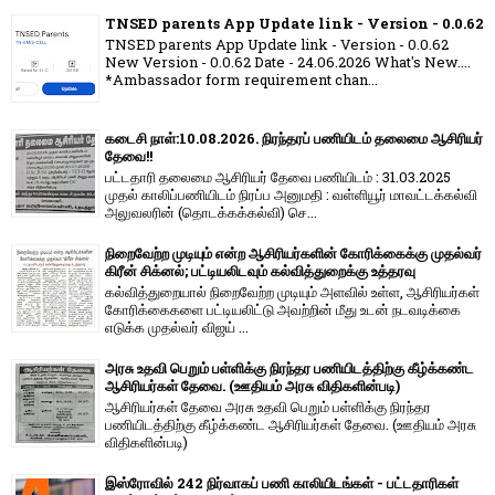
TNSED parents App Update link - Version - 0.0.62
TNSED parents App Update link - Version - 0.0.62
New Version - 0.0.62 Date - 24.06.2026 What's New....
*Ambassador form requirement chan...
கடைசி நாள்:10.08.2026. நிரந்தரப் பணியிடம் தலைமை ஆசிரியர்
தேவை!!
பட்டதாரி தலைமை ஆசிரியர் தேவை பணியிடம் : 31.03.2025
முதல் காலிப்பணியிடம் நிரப்ப அனுமதி : வள்ளியூர் மாவட்டக்கல்வி
அலுவலரின் (தொடக்கக்கல்வி) செ...
நிறைவேற்ற முடியும் என்ற ஆசிரியர்களின் கோரிக்கைக்கு முதல்வர்
கிரீன் சிக்னல்; பட்டியலிடவும் கல்வித்துறைக்கு உத்தரவு
கல்வித்துறையால் நிறைவேற்ற முடியும் அளவில் உள்ள, ஆசிரியர்கள்
கோரிக்கைகளை பட்டியலிட்டு அவற்றின் மீது உடன் நடவடிக்கை
எடுக்க முதல்வர் விஜய் ...
அரசு உதவி பெறும் பள்ளிக்கு நிரந்தர பணியிடத்திற்கு கீழ்க்கண்ட
ஆசிரியர்கள் தேவை. (ஊதியம் அரசு விதிகளின்படி)
ஆசிரியர்கள் தேவை அரசு உதவி பெறும் பள்ளிக்கு நிரந்தர
பணியிடத்திற்கு கீழ்க்கண்ட ஆசிரியர்கள் தேவை. (ஊதியம் அரசு
விதிகளின்படி)
இஸ்ரோவில் 242 நிர்வாகப் பணி காலியிடங்கள் - பட்டதாரிகள்