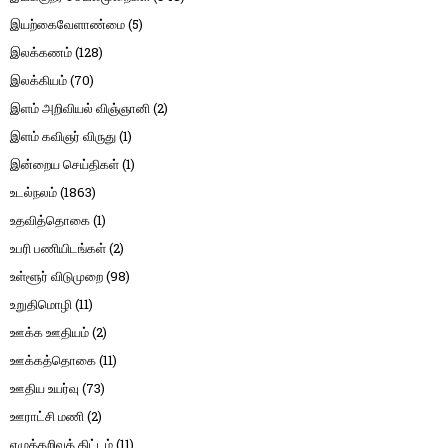
இயற்கைவேளாண்மை
(5)
இலக்கணம்
(128)
இலக்கியம்
(70)
இளம் அறிவியல் விஞ்ஞானி
(2)
இளம் கவிஞர் விருது
(1)
இன்றைய செய்திகள்
(1)
உடல்நலம்
(1863)
உதவித்தொகை
(1)
உபரி பணியிடங்கள்
(2)
உள்ளூர் விடுமுறை
(98)
உறுதிமொழி
(11)
ஊக்க ஊதியம்
(2)
ஊக்கத்தொகை
(11)
ஊதிய உயர்வு
(73)
ஊராட்சி மணி
(2)
எழுத்தறிவுத் திட்டம்
(11)