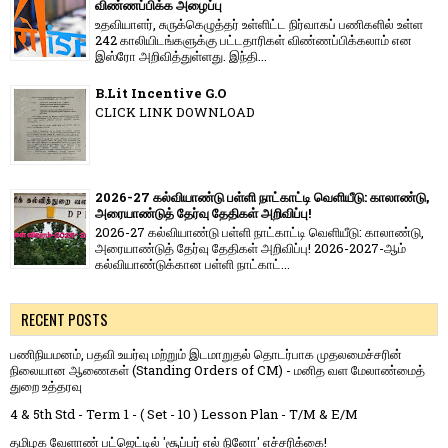
விண்ணப்பிக்க அழைப்பு
உதவியாளர், சுருக்கெழுத்தர் உள்ளிட்ட நிர்வாகப் பணிகளில் உள்ள
242 காலியிடங்களுக்கு பட்டதாரிகள் விண்ணப்பிக்கலாம் என
இஸ்ரோ அறிவித்துள்ளது. இந்தி...
B.Lit Incentive G.O
CLICK LINK DOWNLOAD
2026-27 கல்வியாண்டு பள்ளி நாட்காட்டி வெளியீடு: காலாண்டு,
அரையாண்டுத் தேர்வு தேதிகள் அறிவிப்பு!
2026-27 கல்வியாண்டு பள்ளி நாட்காட்டி வெளியீடு: காலாண்டு,
அரையாண்டுத் தேர்வு தேதிகள் அறிவிப்பு! 2026-2027-ஆம்
கல்வியாண்டுக்கான பள்ளி நாட்காட்...
RECENT POSTS
பணிநியமனம், பதவி உயர்வு மற்றும் இடமாறுதல் தொடர்பாக முதலமைச்சரின்
நிலையான ஆணைகள் (Standing Orders of CM) - மனித வள மேலாண்மைத்
துறை உத்தரவு
4 & 5th Std - Term 1 - ( Set - 10 ) Lesson Plan - T/M & E/M
தமிழக வேளாண் பட்ஜெட்டில் 'சூப்பர் எல் நினோ' எச்சரிக்கை!