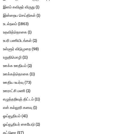
இளம் கவிஞர் விருது
(1)
இன்றைய செய்திகள்
(1)
உடல்நலம்
(1863)
உதவித்தொகை
(1)
உபரி பணியிடங்கள்
(2)
உள்ளூர் விடுமுறை
(98)
உறுதிமொழி
(11)
ஊக்க ஊதியம்
(2)
ஊக்கத்தொகை
(11)
ஊதிய உயர்வு
(73)
ஊராட்சி மணி
(2)
எழுத்தறிவுத் திட்டம்
(11)
என் கல்லூரி கனவு
(1)
ஓய்வூதியம்
(41)
ஓய்வூதியர் கையேடு
(2)
கட்டுரை
(57)