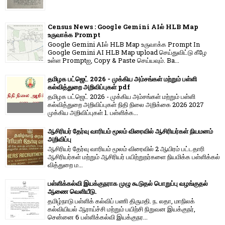
Census News : Google Gemini AIல் HLB Map
உருவாக்க Prompt
Google Gemini AIல் HLB Map உருவாக்க Prompt In
Google Gemini AI HLB Map upload செய்துவிட்டு கீழே
உள்ள Promptஐ, Copy & Paste செய்யவும். Ba...
தமிழக பட்ஜெட் 2026 - முக்கிய அம்சங்கள் மற்றும் பள்ளி
கல்வித்துறை அறிவிப்புகள் pdf
தமிழக பட்ஜெட் 2026 - முக்கிய அம்சங்கள் மற்றும் பள்ளி
கல்வித்துறை அறிவிப்புகள் நிதி நிலை அறிக்கை 2026 2027
முக்கிய அறிவிப்புகள் 1. பள்ளிக்க...
ஆசிரியர் தேர்வு வாரியம் மூலம் விரைவில் ஆசிரியர்கள் நியமனம்
அறிவிப்பு
ஆசிரியர் தேர்வு வாரி​யம் மூலம் விரை​வில் 2 ஆயிரம் பட்​ட​தாரி
ஆசிரியர்​கள் மற்​றும் ஆசிரியர் பயிற்றுநர்​களை நியமிக்க பள்​ளிக்​கல்​
வித்​துறை ம...
பள்ளிக்கல்வி இயக்குநராக முழு கூடுதல் பொறுப்பு வழங்குதல்
ஆணை வெளியீடு.
தமிழ்நாடு பள்ளிக் கல்விப் பணி திருமதி. ந. லதா, மாநிலக்
கல்வியியல் ஆராய்ச்சி மற்றும் பயிற்சி நிறுவன இயக்குநர்,
சென்னை 6 பள்ளிக்கல்வி இயக்குநர...