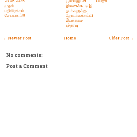
23.06.2026
யூனியனுடன்
பயிற்சி
முதல்
இணைக்க...டி.இ.
பதிவிறக்கம்
ஓ.,க்களுக்கு
செய்யலாம்!!!
தொடக்கக்கல்வி
இயக்ககம்
உத்தரவு
← Newer Post
Home
Older Post →
No comments:
Post a Comment