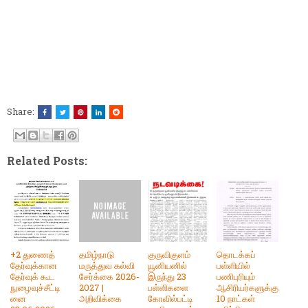
Share:
Related Posts:
+2 துணைத்
தமிழ்நாடு
குருவிகுளம்
தொடக்கப்
தேர்வுக்கான
மருத்துவ கல்வி
யூனியனில்
பள்ளியில்
தேர்வுக் கூட
சேர்க்கை 2026-
இருந்து 23
பணிபுரியும்
நுழைவுச்சீட்டி
2027 |
பள்ளிகளை
ஆசிரியர்களுக்கு
னை
அறிவிக்கை
கோவில்பட்டி
10 நாட்கள்