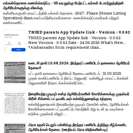
மக்கள்தொகை கணக்கெடுப்பு - 55 வயதுக்கு மேற்பட்டவர்கள் & மாற்றுத்திறன்
ஆசிரியர்களுக்கு விலக்கு
கன்னியாகுமரி மாவட்டத்தில் மக்கள் தொகை -2027- Phase (House Listing
Operation) dann களப்பயிற்சியாளர்களாக- கணக்கெடுப்பாளர்கள் மற்றும்
கண்காணிப்...
TNSED parents App Update link - Version - 0.0.62
TNSED parents App Update link - Version - 0.0.62
New Version - 0.0.62 Date - 24.06.2026 What's New....
*Ambassador form requirement chan...
கடைசி நாள்:10.08.2026. நிரந்தரப் பணியிடம் தலைமை ஆசிரியர்
தேவை!!
பட்டதாரி தலைமை ஆசிரியர் தேவை பணியிடம் : 31.03.2025
முதல் காலிப்பணியிடம் நிரப்ப அனுமதி : வள்ளியூர் மாவட்டக்கல்வி
அலுவலரின் (தொடக்கக்கல்வி) செ...
நிறைவேற்ற முடியும் என்ற ஆசிரியர்களின் கோரிக்கைக்கு முதல்வர்
கிரீன் சிக்னல்; பட்டியலிடவும் கல்வித்துறைக்கு உத்தரவு
கல்வித்துறையால் நிறைவேற்ற முடியும் அளவில் உள்ள, ஆசிரியர்கள்
கோரிக்கைகளை பட்டியலிட்டு அவற்றின் மீது உடன் நடவடிக்கை
எடுக்க முதல்வர் விஜய் ...
அரசு உதவி பெறும் பள்ளிக்கு நிரந்தர பணியிடத்திற்கு கீழ்க்கண்ட
ஆசிரியர்கள் தேவை. (ஊதியம் அரசு விதிகளின்படி)