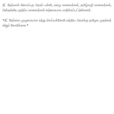
நீட் தேர்வால் கிராமப்புற அரசுப் பள்ளி, ஏழை மாணவர்கள், தமிழ்வழி மாணவர்கள்,
பின்தங்கிய குடும்ப மாணவர்கள் கடுமையாக பாதிக்கப்பட்டுள்ளனர்.
*நீட் தேர்வை முழுமையாக ரத்து செய்யக்கோரி மத்திய அரசுக்கு தமிழக முதல்வர்
விஜய் கோரிக்கை.*