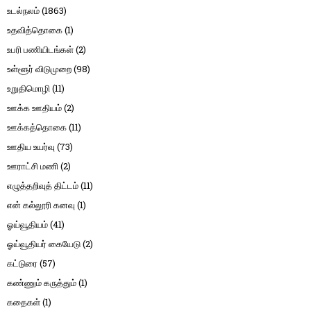
உடல்நலம்
(1863)
உதவித்தொகை
(1)
உபரி பணியிடங்கள்
(2)
உள்ளூர் விடுமுறை
(98)
உறுதிமொழி
(11)
ஊக்க ஊதியம்
(2)
ஊக்கத்தொகை
(11)
ஊதிய உயர்வு
(73)
ஊராட்சி மணி
(2)
எழுத்தறிவுத் திட்டம்
(11)
என் கல்லூரி கனவு
(1)
ஓய்வூதியம்
(41)
ஓய்வூதியர் கையேடு
(2)
கட்டுரை
(57)
கண்ணும் கருத்தும்
(1)
கதைகள்
(1)