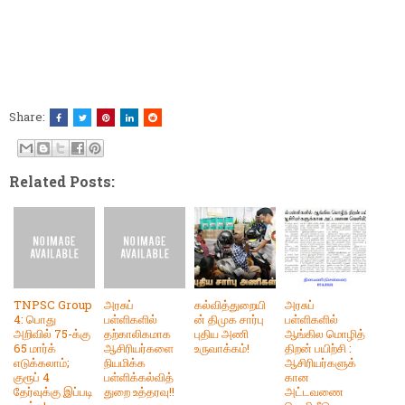
Share:
Related Posts:
TNPSC Group
அரசுப்
கல்வித்துறையி
அரசுப்
4: பொது
பள்ளிகளில்
ன் திமுக சார்பு
பள்ளிகளில்
அறிவில் 75-க்கு
தற்காலிகமாக
புதிய அணி
ஆங்கில மொழித்
65 மார்க்
ஆசிரியர்களை
உருவாக்கம்!
திறன் பயிற்சி :
எடுக்கலாம்;
நியமிக்க
ஆசிரியர்களுக்
குரூப் 4
பள்ளிக்கல்வித்
கான
தேர்வுக்கு இப்படி
துறை உத்தரவு!!
அட்டவணை