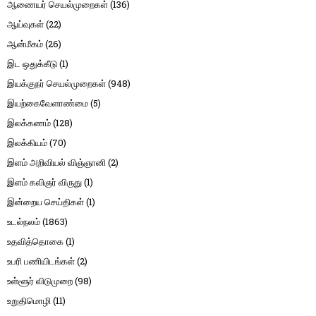
ஆணையர் செயல்முறைகள்
(136)
ஆய்வுகள்
(22)
ஆன்மீகம்
(26)
இட ஒதுக்கீடு
(1)
இயக்குநர் செயல்முறைகள்
(948)
இயற்கைவேளாண்மை
(5)
இலக்கணம்
(128)
இலக்கியம்
(70)
இளம் அறிவியல் விஞ்ஞானி
(2)
இளம் கவிஞர் விருது
(1)
இன்றைய செய்திகள்
(1)
உடல்நலம்
(1863)
உதவித்தொகை
(1)
உபரி பணியிடங்கள்
(2)
உள்ளூர் விடுமுறை
(98)
உறுதிமொழி
(11)