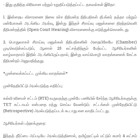
- இது குறித்த விரிவான மற்றும் உறுதிப்படுத்தப்பட்ட தகவல்கள் இதோ:
1. இன்றைய விசாரணை நிலை உச்ச நீதிமன்ற நீதிபதிகள் தீபங்கர் தத்தா மற்றும்
மன்மோகன் அடங்கிய அமர்வு, இன்று இந்தச் சீராய்வு மனுக்களை திறந்தவெளி
நீதிமன்றத்தில் (Open Court Hearing) விசாரணைக்கு எடுத்துக்கொண்டது.
2. பொதுவாகச் சீராய்வு மனுக்கள் நீதிபதிகளின் அறையிலேயே (Chamber)
முடிவெடுக்கப்படும், ஆனால் 25 லட்சத்திற்கும் மேற்பட்ட ஆசிரியர்களின்
வாழ்வாதாரம் இதில் அடங்கியிருப்பதால், இன்று வாய்மொழி வாதங்களைக் கேட்க
நீதிமன்றம் அனுமதித்தது.
*முன்வைக்கப்பட்ட முக்கிய வாதங்கள்*
முன்தேதியிட்டு அமல்படுத்த எதிர்ப்பு:
கல்வி உரிமைச் சட்டம் (RTE) வருவதற்கு முன்பே பணியில் சேர்ந்த ஆசிரியர்களுக்கு
TET கட்டாயம் என்பதை ரத்து செய்ய வேண்டும். சட்டங்கள் முன்தேதியிட்டு
(Retrospective) அமல்படுத்தப்படக் கூடாது என வாதிடப்பட்டது.
ஆசிரியர்கள் பற்றாக்குறை:
இந்தத் தீர்ப்பை அப்படியே அமல்படுத்தினால், தமிழ்நாட்டில் மட்டும் சுமார் 4 லட்சம்