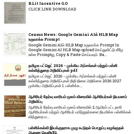
B.Lit Incentive G.O
CLICK LINK DOWNLOAD
Census News : Google Gemini AIல் HLB Map
உருவாக்க Prompt
Google Gemini AIல் HLB Map உருவாக்க Prompt In
Google Gemini AI HLB Map upload செய்துவிட்டு கீழே
உள்ள Promptஐ, Copy & Paste செய்யவும். Ba...
தமிழக பட்ஜெட் 2026 - முக்கிய அம்சங்கள் மற்றும் பள்ளி
கல்வித்துறை அறிவிப்புகள் pdf
தமிழக பட்ஜெட் 2026 - முக்கிய அம்சங்கள் மற்றும் பள்ளி
கல்வித்துறை அறிவிப்புகள் நிதி நிலை அறிக்கை 2026 2027
முக்கிய அறிவிப்புகள் 1. பள்ளிக்க...
ஆசிரியர் தேர்வு வாரியம் மூலம் விரைவில் ஆசிரியர்கள் நியமனம்
அறிவிப்பு
ஆசிரியர் தேர்வு வாரி​யம் மூலம் விரை​வில் 2 ஆயிரம் பட்​ட​தாரி
ஆசிரியர்​கள் மற்​றும் ஆசிரியர் பயிற்றுநர்​களை நியமிக்க பள்​ளிக்​கல்​
வித்​துறை ம...
பள்ளிக்கல்வி இயக்குநராக முழு கூடுதல் பொறுப்பு வழங்குதல்
ஆணை வெளியீடு.