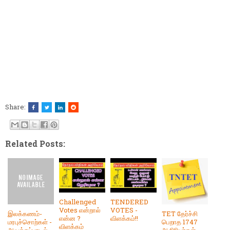
Share:
Related Posts:
Challenged
TENDERED
Votes என்றால்
VOTES -
இலக்கணம்-
TET தேர்ச்சி
என்ன ?
விளக்கம்!!
மரபுச்சொற்கள் -
பெறாத 1747
விளக்கம்
ஆயத்தப்பாடல்
ஆசிரியர்கள்