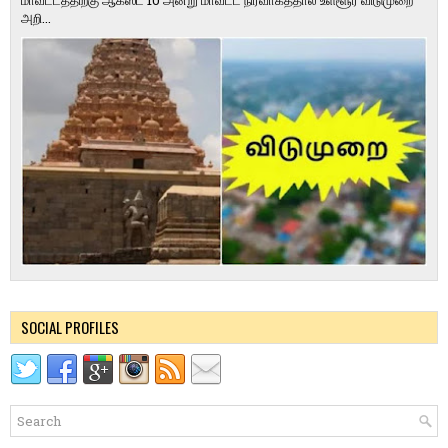
மாவட்டத்திற்கு ஆகஸ்ட் 10 அன்று மாவட்ட நிர்வாகத்தால் உள்ளூர் விடுமுறை
அறி...
SOCIAL PROFILES