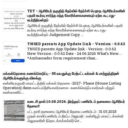
TET - ஆசிரியர் தகுதித் தேர்வில் தேர்ச்சி பெறாத ஆசிரியர்களின்
பதவி உயர்வு சார்ந்த எந்த கோரிக்கைகளையும் ஏற்க கூடாது-
உயர்நீதிமன்றம்
ஆசிரியர் தகுதித் தேர்வில் தேர்ச்சி பெறாத ஆசிரியர்களின் பதவி
உயர்வு சார்ந்த எந்த கோரிக்கைகளையும் ஏற்க கூடாது-
உயர்நீதிமன்றம் Judgement Copy ...
TNSED parents App Update link - Version - 0.0.62
TNSED parents App Update link - Version - 0.0.62
New Version - 0.0.62 Date - 24.06.2026 What's New....
*Ambassador form requirement chan...
மக்கள்தொகை கணக்கெடுப்பு - 55 வயதுக்கு மேற்பட்டவர்கள் & மாற்றுத்திறன்
ஆசிரியர்களுக்கு விலக்கு
கன்னியாகுமரி மாவட்டத்தில் மக்கள் தொகை -2027- Phase (House Listing
Operation) dann களப்பயிற்சியாளர்களாக- கணக்கெடுப்பாளர்கள் மற்றும்
கண்காணிப்...
கடைசி நாள்:10.08.2026. நிரந்தரப் பணியிடம் தலைமை ஆசிரியர்
தேவை!!
பட்டதாரி தலைமை ஆசிரியர் தேவை பணியிடம் : 31.03.2025
முதல் காலிப்பணியிடம் நிரப்ப அனுமதி : வள்ளியூர் மாவட்டக்கல்வி
அலுவலரின் (தொடக்கக்கல்வி) செ...