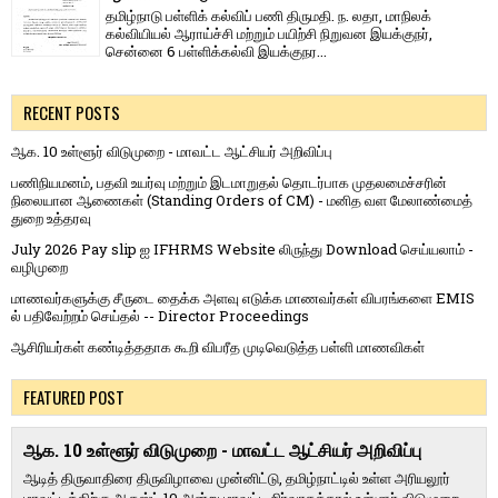
தமிழ்நாடு பள்ளிக் கல்விப் பணி திருமதி. ந. லதா, மாநிலக்
கல்வியியல் ஆராய்ச்சி மற்றும் பயிற்சி நிறுவன இயக்குநர்,
சென்னை 6 பள்ளிக்கல்வி இயக்குநர...
RECENT POSTS
ஆக. 10 உள்ளூர் விடுமுறை - மாவட்ட ஆட்சியர் அறிவிப்பு
பணிநியமனம், பதவி உயர்வு மற்றும் இடமாறுதல் தொடர்பாக முதலமைச்சரின்
நிலையான ஆணைகள் (Standing Orders of CM) - மனித வள மேலாண்மைத்
துறை உத்தரவு
July 2026 Pay slip ஐ IFHRMS Website லிருந்து Download செய்யலாம் -
வழிமுறை
மாணவர்களுக்கு சீருடை தைக்க அளவு எடுக்க மாணவர்கள் விபரங்களை EMIS
ல் பதிவேற்றம் செய்தல் -- Director Proceedings
ஆசிரியர்கள் கண்டித்ததாக கூறி விபரீத முடிவெடுத்த பள்ளி மாணவிகள்
FEATURED POST
ஆக. 10 உள்ளூர் விடுமுறை - மாவட்ட ஆட்சியர் அறிவிப்பு
ஆடித் திருவாதிரை திருவிழாவை முன்னிட்டு, தமிழ்நாட்டில் உள்ள அரியலூர்