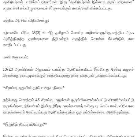
ஆசிரியர்கள் பாதிக்கப்படுவார்கள். இது "ஆசிரியர்கள் இல்லாத வகுப்பறைகளை"
உருவாக்கி கல்வி முறையைச் சீர்குலைக்கும் எனத் தெரிவிக்கப்பட்டது.
மத்திய அரசின் விதிவிலக்கு:
ஏற்கனவே பிரிவு 23(2)-ன் கீழ் தமிழகம் போன்ற மாநிலங்களுக்கு மத்திய அரசு
அளித்திருந்த தளர்வுகளை நீதிமன்றம் கருத்தில் கொள்ள வேண்டும் என
வாதிடப்பட்டது.
பணி அனுபவம்:
10-20 ஆண்டுகள் அனுபவம் வாய்ந்த ஆசிரியர்களிடம் இப்போது தேர்வு எழுதச்
சொல்வது நடைமுறைக்குச் சாத்தியமற்றது என்ற வாதமும் முன்வைக்கப்பட்டது.
*சீராய்வு மனுவின் தற்போதைய நிலை*
தற்போது மொத்தம் 45 சீராய்வு மனுக்கள் ஒருங்கிணைக்கப்பட்டு விசாரிக்கப்பட்டு
வருகின்றன. நீதிமன்றம் இன்று இந்த மனுக்களைத் தள்ளுபடி செய்யாமல், விரிவான
வாதங்களைக் கேட்டிருப்பது ஆசிரியர்களுக்கு ஒரு நம்பிக்கையை அளித்துள்ளது.
*இறுதித் தீர்ப்பு எப்போது?*
இன்று வாதங்கள் முழுமையாகக் கேட்டு முடிக்கப்பட்ட நிலையில், நீதிமன்றம் தனது