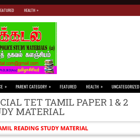
»
FEATURED
HEALTH
»
»
»
CE
PARENT CATEGORY
FEATURED
HEALTH
UNCATEGORIZED
CIAL TET TAMIL PAPER 1 & 2
UDY MATERIAL
AMIL READING STUDY MATERIAL