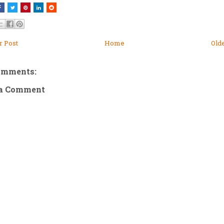
 Post
Home
Old
omments:
 a Comment