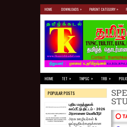
»
»
HOME
DOWNLOADS
PARENT CATEGORY
»
»
»
HOME
TET
TNPSC
TRB
POLI
SPE
POPULAR POSTS
ST
புதிய மருத்துவக்
காப்பீட்டு திட்டம் - 2026
அரசாணை வெளியீடு!
⭕ T
அரசு ஊழியர்கள் &
ஓய்வூதியர்களுக்கான