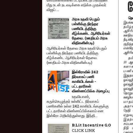
மீது உடன் நடவடிக்கை எடுக்க முதல்வர்
விஜய் ...
அரசு உதவி பெறும்
பள்ளிக்கு நிரந்தர
பணியிடத்திற்கு
கீழ்க்கண்ட ஆசிரியர்கள்
தேவை. (ஊதியம் அரசு
விதிகளின்படி)
ஆசிரியர்கள் தேவை அரசு உதவி பெறும்
பள்ளிக்கு நிரந்தர பணியிடத்திற்கு
கீழ்க்கண்ட ஆசிரியர்கள் தேவை.
(ஊதியம் அரசு விதிகளின்படி)
இஸ்ரோவில் 242
நிர்வாகப் பணி
காலியிடங்கள் -
பட்டதாரிகள்
விண்ணப்பிக்க அழைப்பு
உதவியாளர்,
சுருக்கெழுத்தர் உள்ளிட்ட நிர்வாகப்
பணிகளில் உள்ள 242 காலியிடங்களுக்கு
பட்டதாரிகள் விண்ணப்பிக்கலாம் என
இஸ்ரோ அறிவித்துள்ளது. இந்தி...
B.Lit Incentive G.O
CLICK LINK