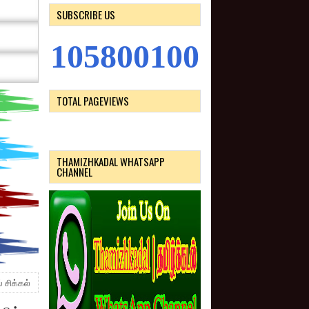
SUBSCRIBE US
1
0
5
8
0
0
1
0
0
TOTAL PAGEVIEWS
THAMIZHKADAL WHATSAPP
CHANNEL
 சிக்கல்