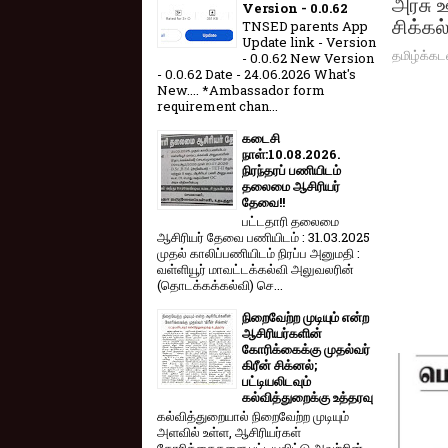
அரசு 
Version - 0.0.62
சிக்கல
TNSED parents App
Update link - Version
தமிழ்க்கட
- 0.0.62 New Version
- 0.0.62 Date - 24.06.2026 What's
New.... *Ambassador form
requirement chan...
கடைசி
நாள்:10.08.2026.
நிரந்தரப் பணியிடம்
தலைமை ஆசிரியர்
தேவை!!
பட்டதாரி தலைமை
ஆசிரியர் தேவை பணியிடம் : 31.03.2025
முதல் காலிப்பணியிடம் நிரப்ப அனுமதி :
வள்ளியூர் மாவட்டக்கல்வி அலுவலரின்
(தொடக்கக்கல்வி) செ...
நிறைவேற்ற முடியும் என்ற
ஆசிரியர்களின்
கோரிக்கைக்கு முதல்வர்
கிரீன் சிக்னல்;
பட்டியலிடவும்
கல்வித்துறைக்கு உத்தரவு
கல்வித்துறையால் நிறைவேற்ற முடியும்
அளவில் உள்ள, ஆசிரியர்கள்
கோரிக்கைகளை பட்டியலிட்டு அவற்றின்