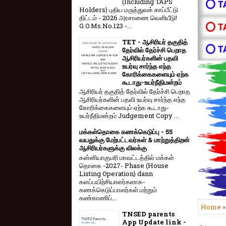
(Including TAPS
⭕ T
Holders) புதிய மருத்துவக் காப்பீட்டு
திட்டம் - 2026 அரசாணை வெளியீடு!
⭕ T
G.O.Ms.No.123 -...
TET - ஆசிரியர் தகுதித்
⭕ T
தேர்வில் தேர்ச்சி பெறாத
ஆசிரியர்களின் பதவி
உயர்வு சார்ந்த எந்த
கோரிக்கைகளையும் ஏற்க
கூடாது-உயர்நீதிமன்றம்
ஆசிரியர் தகுதித் தேர்வில் தேர்ச்சி பெறாத
ஆசிரியர்களின் பதவி உயர்வு சார்ந்த எந்த
கோரிக்கைகளையும் ஏற்க கூடாது-
உயர்நீதிமன்றம் Judgement Copy ...
மக்கள்தொகை கணக்கெடுப்பு - 55
வயதுக்கு மேற்பட்டவர்கள் & மாற்றுத்திறன்
ஆசிரியர்களுக்கு விலக்கு
கன்னியாகுமரி மாவட்டத்தில் மக்கள்
தொகை -2027- Phase (House
Listing Operation) dann
களப்பயிற்சியாளர்களாக-
கணக்கெடுப்பாளர்கள் மற்றும்
கண்காணிப்...
Home
TNSED parents
App Update link -