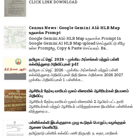
CLICK LINK DOWNLOAD
Census News : Google Gemini AIல் HLB Map
உருவாக்க Prompt
Google Gemini AIல் HLB Map உருவாக்க Prompt In
Google Gemini AI HLB Map upload செய்துவிட்டு கீழே
உள்ள Promptஐ, Copy & Paste செய்யவும். Ba...
தமிழக பட்ஜெட் 2026 - முக்கிய அம்சங்கள் மற்றும் பள்ளி
கல்வித்துறை அறிவிப்புகள் pdf
தமிழக பட்ஜெட் 2026 - முக்கிய அம்சங்கள் மற்றும் பள்ளி
கல்வித்துறை அறிவிப்புகள் நிதி நிலை அறிக்கை 2026 2027
முக்கிய அறிவிப்புகள் 1. பள்ளிக்க...
ஆசிரியர் தேர்வு வாரியம் மூலம் விரைவில் ஆசிரியர்கள் நியமனம்
அறிவிப்பு
ஆசிரியர் தேர்வு வாரி​யம் மூலம் விரை​வில் 2 ஆயிரம் பட்​ட​தாரி
ஆசிரியர்​கள் மற்​றும் ஆசிரியர் பயிற்றுநர்​களை நியமிக்க பள்​ளிக்​கல்​
வித்​துறை ம...
பள்ளிக்கல்வி இயக்குநராக முழு கூடுதல் பொறுப்பு வழங்குதல்
ஆணை வெளியீடு.
தமிழ்நாடு பள்ளிக் கல்விப் பணி திருமதி. ந. லதா, மாநிலக்