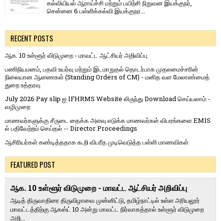
கல்வியியல் ஆராய்ச்சி மற்றும் பயிற்சி நிறுவன இயக்குநர்,
சென்னை 6 பள்ளிக்கல்வி இயக்குநர...
RECENT POSTS
ஆக. 10 உள்ளூர் விடுமுறை - மாவட்ட ஆட்சியர் அறிவிப்பு
பணிநியமனம், பதவி உயர்வு மற்றும் இடமாறுதல் தொடர்பாக முதலமைச்சரின்
நிலையான ஆணைகள் (Standing Orders of CM) - மனித வள மேலாண்மைத்
துறை உத்தரவு
July 2026 Pay slip ஐ IFHRMS Website லிருந்து Download செய்யலாம் -
வழிமுறை
மாணவர்களுக்கு சீருடை தைக்க அளவு எடுக்க மாணவர்கள் விபரங்களை EMIS
ல் பதிவேற்றம் செய்தல் -- Director Proceedings
ஆசிரியர்கள் கண்டித்ததாக கூறி விபரீத முடிவெடுத்த பள்ளி மாணவிகள்
FEATURED POST
ஆக. 10 உள்ளூர் விடுமுறை - மாவட்ட ஆட்சியர் அறிவிப்பு
ஆடித் திருவாதிரை திருவிழாவை முன்னிட்டு, தமிழ்நாட்டில் உள்ள அரியலூர்
மாவட்டத்திற்கு ஆகஸ்ட் 10 அன்று மாவட்ட நிர்வாகத்தால் உள்ளூர் விடுமுறை
அறி...