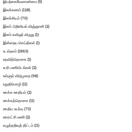
இயற்கைவேளாண்மை
(5)
இலக்கணம்
(128)
இலக்கியம்
(70)
இளம் அறிவியல் விஞ்ஞானி
(2)
இளம் கவிஞர் விருது
(1)
இன்றைய செய்திகள்
(1)
உடல்நலம்
(1863)
உதவித்தொகை
(1)
உபரி பணியிடங்கள்
(2)
உள்ளூர் விடுமுறை
(98)
உறுதிமொழி
(11)
ஊக்க ஊதியம்
(2)
ஊக்கத்தொகை
(11)
ஊதிய உயர்வு
(73)
ஊராட்சி மணி
(2)
எழுத்தறிவுத் திட்டம்
(11)