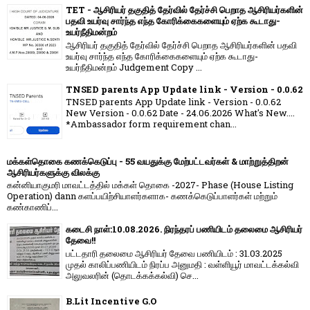
TET - ஆசிரியர் தகுதித் தேர்வில் தேர்ச்சி பெறாத ஆசிரியர்களின்
பதவி உயர்வு சார்ந்த எந்த கோரிக்கைகளையும் ஏற்க கூடாது-
உயர்நீதிமன்றம்
ஆசிரியர் தகுதித் தேர்வில் தேர்ச்சி பெறாத ஆசிரியர்களின் பதவி
உயர்வு சார்ந்த எந்த கோரிக்கைகளையும் ஏற்க கூடாது-
உயர்நீதிமன்றம் Judgement Copy ...
TNSED parents App Update link - Version - 0.0.62
TNSED parents App Update link - Version - 0.0.62
New Version - 0.0.62 Date - 24.06.2026 What's New....
*Ambassador form requirement chan...
மக்கள்தொகை கணக்கெடுப்பு - 55 வயதுக்கு மேற்பட்டவர்கள் & மாற்றுத்திறன்
ஆசிரியர்களுக்கு விலக்கு
கன்னியாகுமரி மாவட்டத்தில் மக்கள் தொகை -2027- Phase (House Listing
Operation) dann களப்பயிற்சியாளர்களாக- கணக்கெடுப்பாளர்கள் மற்றும்
கண்காணிப்...
கடைசி நாள்:10.08.2026. நிரந்தரப் பணியிடம் தலைமை ஆசிரியர்
தேவை!!
பட்டதாரி தலைமை ஆசிரியர் தேவை பணியிடம் : 31.03.2025
முதல் காலிப்பணியிடம் நிரப்ப அனுமதி : வள்ளியூர் மாவட்டக்கல்வி
அலுவலரின் (தொடக்கக்கல்வி) செ...
B.Lit Incentive G.O