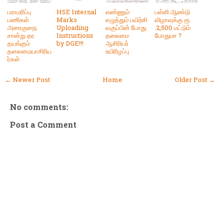
பராமரிப்பு
HSE Internal
எண்ணும்
பள்ளி ஆண்டு
பணிகள்
Marks
எழுத்தும் பயிற்சி
விழாவுக்கு ரூ
அரைகுறை;
Uploading
வகுப்பின் போது
.2,500 மட்டும்
சான்று தர
Instructions
தலைமை
போதுமா ?
தயங்கும்
by DGE!!!
ஆசிரியர்
தலைமையாசிரிய
உயிரிழப்பு
ர்கள்
← Newer Post
Home
Older Post →
No comments:
Post a Comment