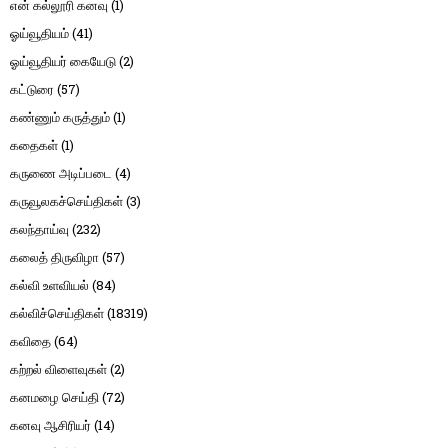
என் கல்லூரி கனவு
(1)
ஓய்வூதியம்
(41)
ஓய்வூதியர் கையேடு
(2)
கட்டுரை
(57)
கண்ணும் கருத்தும்
(1)
கதைகள்
(1)
கருணை அடிப்படை
(4)
கருவூலகச்செய்திகள்
(3)
கலந்தாய்வு
(232)
கலைத் திருவிழா
(57)
கல்வி உளவியல்
(84)
கல்விச்செய்திகள்
(18319)
கவிதை
(64)
கற்றல் விளைவுகள்
(2)
கனமழை செய்தி
(72)
கனவு ஆசிரியர்
(14)