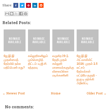
Share:
Related Posts:
ஜே.இ.இ
கல்லூரிகளிலும்
வருகிற 19-ந்
ஜே.இ.இ
முதன்மைத்
மும்மொழித்
தேதி முதல்
அட்வான்ஸ்ட்
தேர்வில் நல்ல
திட்டம்: யு.ஜி.சி.
கல்லூரி
2026: முதல் 2.5
மதிப்பெண் எது?
உத்தரவு
மாணவர்களுக்கு
லட்சம்
விலையில்லா
தேர்வர்கள்
மடிக்கணினி
மட்டுமே தகுதி -
ஐ.ஐ.டி ரூர்க்கி
அறிவிப்பு
← Newer Post
Home
Older Post →
No comments: