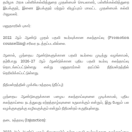
தமிழக அரசு பள்ளிக்கல்வித்துறை முதன்மைச் செயலாளர், பள்ளிக்கல்வித்துறை
இயக்குநர், இணை இயக்குநர் மற்றும் விழுப்புரம் மாவட்ட முதன்மைக் கல்வி
அலுவலர்.
மனுதாரரின் புகார்:
2022 ஆம் ஆண்டு முதல் பதவி உயர்வுக்கான கலந்தாய்வு (Promotion
counselling) சரிவர நடத்தப்படவில்லை.
ஆனால், முந்தைய ஆண்டுகளுக்கான பதவி உயர்வை முடித்து வழங்காமல்,
தற்போது 2026-27 ஆம் ஆண்டுக்கான புதிய பதவி உயர்வு கலந்தாய்வு
தொடங்கப்பட்டுள்ளது என்று மனுதாரர்கள் தரப்பில் நீதிமன்றத்தில்
தெரிவிக்கப்பட்டுள்ளது.
நீதிமன்றத்தின் முக்கிய உத்தரவு (தீர்ப்பு):
முந்தைய ஆண்டுகளுக்கான பழைய கலந்தாய்வுகளை முடிக்காமல், புதிய
கலந்தாய்வை நடத்துவது ஏற்றத்தாழ்வுகளை உருவாக்கும் என்றும், இது மேலும் பல
வழக்குகளுக்கு வழிவகுக்கும் என்றும் நீதிமன்றம் கருதியுள்ளது.
தடை உத்தரவு (Injunction):
2022 ஆம் ஆண்டு முதல் நிலுவையில் உள்ள பதவி உயர்வுக்கான கலந்தாய்வை