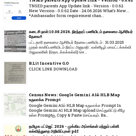
TNSED parents App Update link - Version - 0.0.62
TNSED parents App Update link - Version - 0.0.62
New Version - 0.0.62 Date - 24.06.2026 What's New....
*Ambassador form requirement chan...
கடைசி நாள்:10.08.2026. நிரந்தரப் பணியிடம் தலைமை ஆசிரியர்
தேவை!!
பட்டதாரி தலைமை ஆசிரியர் தேவை பணியிடம் : 31.03.2025
முதல் காலிப்பணியிடம் நிரப்ப அனுமதி : வள்ளியூர் மாவட்டக்கல்வி
அலுவலரின் (தொடக்கக்கல்வி) செ...
B.Lit Incentive G.O
CLICK LINK DOWNLOAD
Census News : Google Gemini AIல் HLB Map
உருவாக்க Prompt
Google Gemini AIல் HLB Map உருவாக்க Prompt In
Google Gemini AI HLB Map upload செய்துவிட்டு கீழே
உள்ள Promptஐ, Copy & Paste செய்யவும். Ba...
தமிழக பட்ஜெட் 2026 - முக்கிய அம்சங்கள் மற்றும் பள்ளி
கல்வித்துறை அறிவிப்புகள் pdf