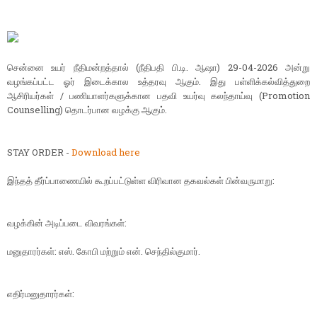
சென்னை உயர் நீதிமன்றத்தால் (நீதிபதி பி.டி. ஆஷா) 29-04-2026 அன்று
வழங்கப்பட்ட ஓர் இடைக்கால உத்தரவு ஆகும். இது பள்ளிக்கல்வித்துறை
ஆசிரியர்கள் / பணியாளர்களுக்கான பதவி உயர்வு கலந்தாய்வு (Promotion
Counselling) தொடர்பான வழக்கு ஆகும்.
STAY ORDER -
Download here
இந்தத் தீர்ப்பாணையில் கூறப்பட்டுள்ள விரிவான தகவல்கள் பின்வருமாறு:
வழக்கின் அடிப்படை விவரங்கள்:
மனுதாரர்கள்: எஸ். கோபி மற்றும் என். செந்தில்குமார்.
எதிர்மனுதாரர்கள்: