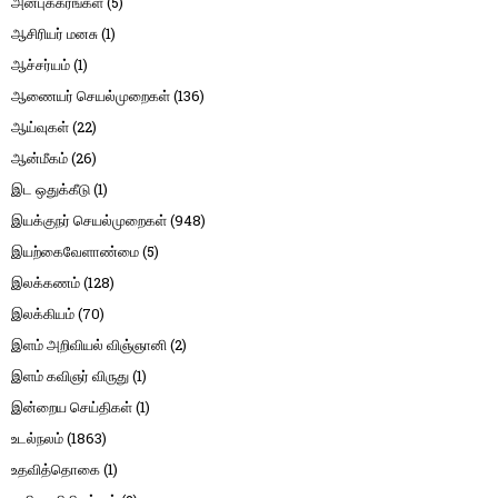
அன்புக்கரங்கள்
(5)
ஆசிரியர் மனசு
(1)
ஆச்சர்யம்
(1)
ஆணையர் செயல்முறைகள்
(136)
ஆய்வுகள்
(22)
ஆன்மீகம்
(26)
இட ஒதுக்கீடு
(1)
இயக்குநர் செயல்முறைகள்
(948)
இயற்கைவேளாண்மை
(5)
இலக்கணம்
(128)
இலக்கியம்
(70)
இளம் அறிவியல் விஞ்ஞானி
(2)
இளம் கவிஞர் விருது
(1)
இன்றைய செய்திகள்
(1)
உடல்நலம்
(1863)
உதவித்தொகை
(1)