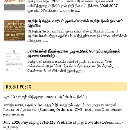
தமிழக பட்ஜெட் 2026 - முக்கிய அம்சங்கள் மற்றும் பள்ளி
கல்வித்துறை அறிவிப்புகள் நிதி நிலை அறிக்கை 2026 2027
முக்கிய அறிவிப்புகள் 1. பள்ளிக்க...
ஆசிரியர் தேர்வு வாரியம் மூலம் விரைவில் ஆசிரியர்கள் நியமனம்
அறிவிப்பு
ஆசிரியர் தேர்வு வாரி​யம் மூலம் விரை​வில் 2 ஆயிரம் பட்​ட​தாரி
ஆசிரியர்​கள் மற்​றும் ஆசிரியர் பயிற்றுநர்​களை நியமிக்க பள்​ளிக்​கல்​
வித்​துறை ம...
பள்ளிக்கல்வி இயக்குநராக முழு கூடுதல் பொறுப்பு வழங்குதல்
ஆணை வெளியீடு.
தமிழ்நாடு பள்ளிக் கல்விப் பணி திருமதி. ந. லதா, மாநிலக்
கல்வியியல் ஆராய்ச்சி மற்றும் பயிற்சி நிறுவன இயக்குநர்,
சென்னை 6 பள்ளிக்கல்வி இயக்குநர...
RECENT POSTS
ஆக. 10 உள்ளூர் விடுமுறை - மாவட்ட ஆட்சியர் அறிவிப்பு
பணிநியமனம், பதவி உயர்வு மற்றும் இடமாறுதல் தொடர்பாக முதலமைச்சரின்
நிலையான ஆணைகள் (Standing Orders of CM) - மனித வள மேலாண்மைத்
துறை உத்தரவு
July 2026 Pay slip ஐ IFHRMS Website லிருந்து Download செய்யலாம் -
வழிமுறை