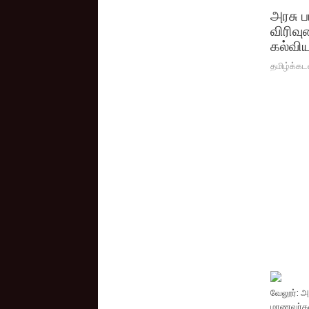
அரசு ப
விரிவு
கல்வி
தமிழ்க்கட
வேலூர்: அ
மாணவர்களி