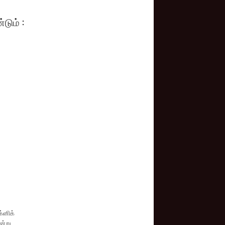
டும் :
்னிக்
ன்று