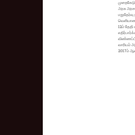
முறைகேடு 
அரசு அரசா
மறுதேர்வு 
வெளியானது
12ம் தேதி
எதிர்பார்
விண்ணப்பி
வாரியம் அ
2017ம் ஆண