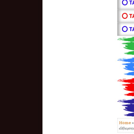
⭕ T
⭕ T
⭕ T
Home
விரிவுரை