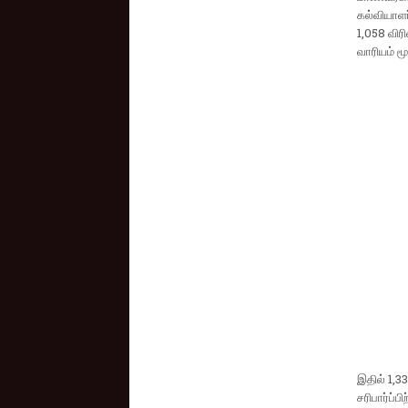
கல்வியாளர
1,058 விர
வாரியம் மூ
இதில் 1,33
சரிபார்ப்