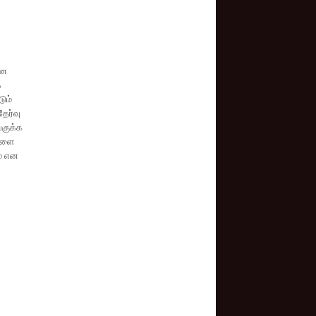
யன
்
ும்
ேர்வு
வகுக்க
்களை
ம் என