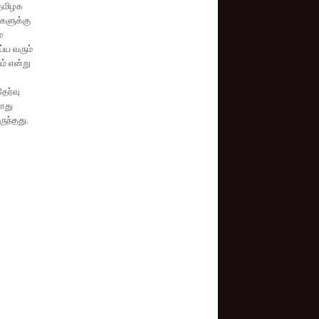
 தமிழக
்களுக்கு
்
்ய வரும்
ம் என்று
ேர்வு
போது
ுந்தது.