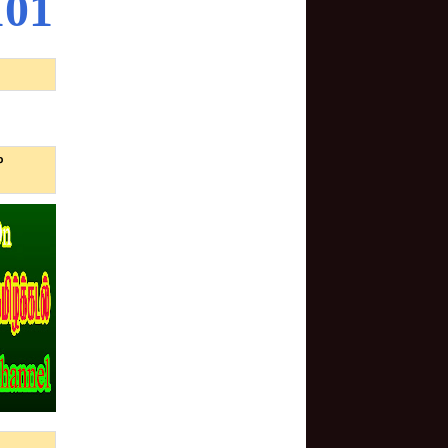
1
0
1
P