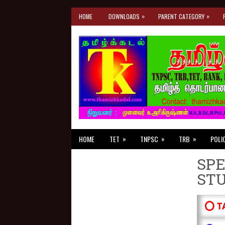
»
»
HOME
DOWNLOADS
PARENT CATEGORY
»
»
»
HOME
TET
TNPSC
TRB
POLI
SPE
ST
⭕ T