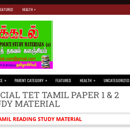
»
FEATURED
HEALTH
»
»
»
CE
PARENT CATEGORY
FEATURED
HEALTH
UNCATEGORIZED
CIAL TET TAMIL PAPER 1 & 2
UDY MATERIAL
AMIL READING STUDY MATERIAL