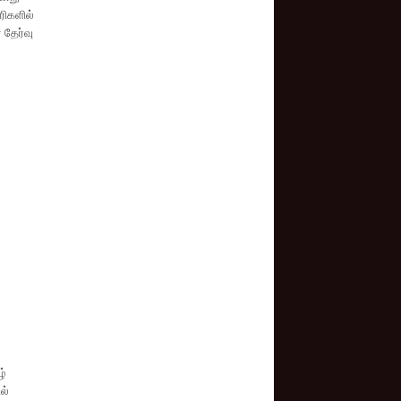
ரிகளில்
 தேர்வு
ழ்
ல்