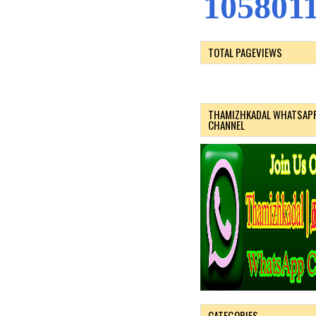
1
0
5
8
0
1
TOTAL PAGEVIEWS
THAMIZHKADAL WHATSAP
CHANNEL
CATEGORIES