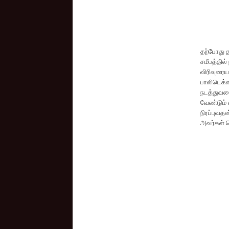
தற்போது 
சமீபத்தில
விரிவுரை
பாலிடெக்ன
நடத்துவத
வேண்டும் 
நிரப்புவத
அவர்கள் த