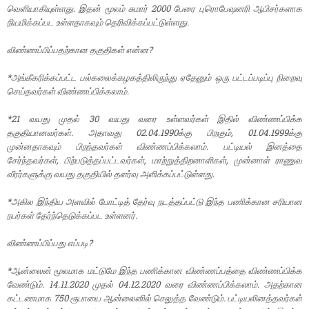
வெளியாகியுள்ளது. இதன் மூலம் சுமார் 2000 பேரை புரொபேஷனரி ஆபிசர்களாக
நியமிக்கப்பட உள்ளதாகவும் தெரிவிக்கப்பட்டுள்ளது.
விண்ணப்பிப்பதற்கான தகுதிகள் என்ன?
*அங்கீகரிக்கப்பட்ட பல்கலைக்கழகத்திலிருந்து ஏதேனும் ஒரு பட்டப்படிப்பு நிறைவு
செய்தவர்கள் விண்ணப்பிக்கலாம்.
*21 வயது முதல் 30 வயது வரை உள்ளவர்கள் இதில் விண்ணப்பிக்க
தகுதியானவர்கள். அதாவது 02.04.1990க்கு பிறகும், 01.04.1999க்கு
முன்னதாகவும் பிறந்தவர்கள் விண்ணப்பிக்கலாம். பட்டியல் இனத்தை
சேர்ந்தவர்கள், பிற்படுத்தப்பட்டவர்கள், மாற்றுத்திறனாளிகள், முன்னாள் ராணுவ
வீரர்களுக்கு வயது தகுதியில் தளர்வு அளிக்கப்பட்டுள்ளது.
*அகில இந்திய அளவில் போட்டித் தேர்வு நடத்தப்பட்டு இந்த பணிக்கான சரியான
நபர்கள் தேர்ந்தெடுக்கப்பட உள்ளனர்.
விண்ணப்பிப்பது எப்படி?
*ஆன்லைன் மூலமாக மட்டுமே இந்த பணிக்கான விண்ணப்பத்தை விண்ணப்பிக்க
வேண்டும். 14.11.2020 முதல் 04.12.2020 வரை விண்ணப்பிக்கலாம். அதற்கான
கட்டணமாக 750 ரூபாயை ஆன்லைனில் செலுத்த வேண்டும். பட்டியலினத்தவர்கள்