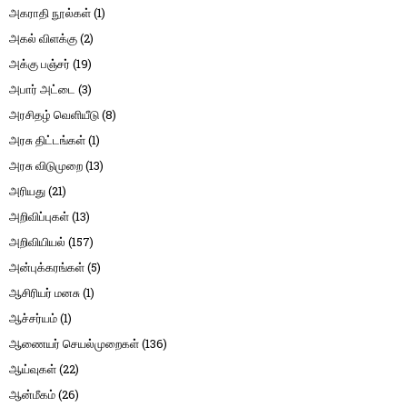
அகராதி நூல்கள்
(1)
அகல் விளக்கு
(2)
அக்கு பஞ்சர்
(19)
அபார் அட்டை
(3)
அரசிதழ் வெளியீடு
(8)
அரசு திட்டங்கள்
(1)
அரசு விடுமுறை
(13)
அரியது
(21)
அறிவிப்புகள்
(13)
அறிவியியல்
(157)
அன்புக்கரங்கள்
(5)
ஆசிரியர் மனசு
(1)
ஆச்சர்யம்
(1)
ஆணையர் செயல்முறைகள்
(136)
ஆய்வுகள்
(22)
ஆன்மீகம்
(26)