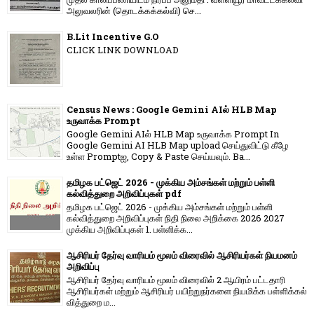
அலுவலரின் (தொடக்கக்கல்வி) செ...
B.Lit Incentive G.O
CLICK LINK DOWNLOAD
Census News : Google Gemini AIல் HLB Map
உருவாக்க Prompt
Google Gemini AIல் HLB Map உருவாக்க Prompt In
Google Gemini AI HLB Map upload செய்துவிட்டு கீழே
உள்ள Promptஐ, Copy & Paste செய்யவும். Ba...
தமிழக பட்ஜெட் 2026 - முக்கிய அம்சங்கள் மற்றும் பள்ளி
கல்வித்துறை அறிவிப்புகள் pdf
தமிழக பட்ஜெட் 2026 - முக்கிய அம்சங்கள் மற்றும் பள்ளி
கல்வித்துறை அறிவிப்புகள் நிதி நிலை அறிக்கை 2026 2027
முக்கிய அறிவிப்புகள் 1. பள்ளிக்க...
ஆசிரியர் தேர்வு வாரியம் மூலம் விரைவில் ஆசிரியர்கள் நியமனம்
அறிவிப்பு
ஆசிரியர் தேர்வு வாரி​யம் மூலம் விரை​வில் 2 ஆயிரம் பட்​ட​தாரி
ஆசிரியர்​கள் மற்​றும் ஆசிரியர் பயிற்றுநர்​களை நியமிக்க பள்​ளிக்​கல்​
வித்​துறை ம...