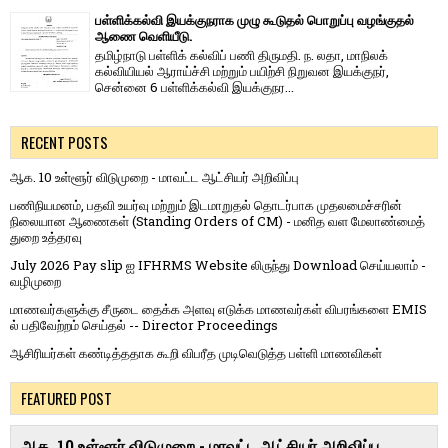
பள்ளிக்கல்வி இயக்குநராக முழு கூடுதல் பொறுப்பு வழங்குதல்
ஆணை வெளியீடு.
தமிழ்நாடு பள்ளிக் கல்விப் பணி திருமதி. ந. லதா, மாநிலக்
கல்வியியல் ஆராய்ச்சி மற்றும் பயிற்சி நிறுவன இயக்குநர்,
சென்னை 6 பள்ளிக்கல்வி இயக்குநர...
RECENT POSTS
ஆக. 10 உள்ளூர் விடுமுறை - மாவட்ட ஆட்சியர் அறிவிப்பு
பணிநியமனம், பதவி உயர்வு மற்றும் இடமாறுதல் தொடர்பாக முதலமைச்சரின்
நிலையான ஆணைகள் (Standing Orders of CM) - மனித வள மேலாண்மைத்
துறை உத்தரவு
July 2026 Pay slip ஐ IFHRMS Website லிருந்து Download செய்யலாம் -
வழிமுறை
மாணவர்களுக்கு சீருடை தைக்க அளவு எடுக்க மாணவர்கள் விபரங்களை EMIS
ல் பதிவேற்றம் செய்தல் -- Director Proceedings
ஆசிரியர்கள் கண்டித்ததாக கூறி விபரீத முடிவெடுத்த பள்ளி மாணவிகள்
FEATURED POST
ஆக. 10 உள்ளூர் விடுமுறை - மாவட்ட ஆட்சியர் அறிவிப்பு