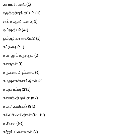
ஊராட்சி மணி
(2)
எழுத்தறிவுத் திட்டம்
(11)
என் கல்லூரி கனவு
(1)
ஓய்வூதியம்
(41)
ஓய்வூதியர் கையேடு
(2)
கட்டுரை
(57)
கண்ணும் கருத்தும்
(1)
கதைகள்
(1)
கருணை அடிப்படை
(4)
கருவூலகச்செய்திகள்
(3)
கலந்தாய்வு
(232)
கலைத் திருவிழா
(57)
கல்வி உளவியல்
(84)
கல்விச்செய்திகள்
(18319)
கவிதை
(64)
கற்றல் விளைவுகள்
(2)