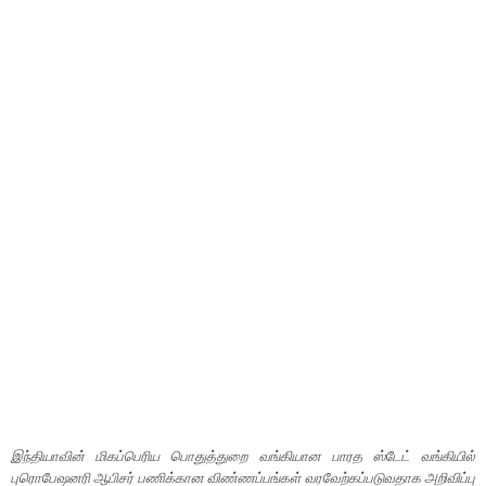
இந்தியாவின் மிகப்பெரிய பொதுத்துறை வங்கியான பாரத ஸ்டேட் வங்கியில்
புரொபேஷனரி ஆபிசர் பணிக்கான விண்ணப்பங்கள் வரவேற்கப்படுவதாக அறிவிப்பு