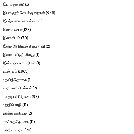
இட ஒதுக்கீடு
(1)
இயக்குநர் செயல்முறைகள்
(948)
இயற்கைவேளாண்மை
(5)
இலக்கணம்
(128)
இலக்கியம்
(70)
இளம் அறிவியல் விஞ்ஞானி
(2)
இளம் கவிஞர் விருது
(1)
இன்றைய செய்திகள்
(1)
உடல்நலம்
(1863)
உதவித்தொகை
(1)
உபரி பணியிடங்கள்
(2)
உள்ளூர் விடுமுறை
(98)
உறுதிமொழி
(11)
ஊக்க ஊதியம்
(2)
ஊக்கத்தொகை
(11)
ஊதிய உயர்வு
(73)