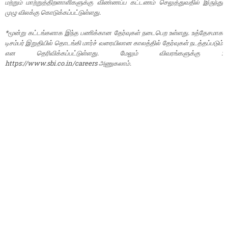
மற்றும் மாற்றுத்திறனாளிகளுக்கு விண்ணப்ப கட்டணம் செலுத்துவதில் இருந்து
முழு விலக்கு கொடுக்கப்பட்டுள்ளது.
*மூன்று கட்டங்களாக இந்த பணிக்கான தேர்வுகள் நடைபெற உள்ளது. உத்தேசமாக
டிசம்பர் இறுதியில் தொடங்கி மார்ச் வரையிலான காலத்தில் தேர்வுகள் நடத்தப்படும்
என தெரிவிக்கப்பட்டுள்ளது. மேலும் விவரங்களுக்கு :
https://www.sbi.co.in/careers அணுகலாம்.