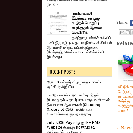
துறை ம...
பள்ளிக்கல்வி
இயக்குநராக முழு
Share:
கூடுதல் பொறுப்பு
வழங்குதல் ஆணை
வெளியீடு.
தமிழ்நாடு பள்ளிக் கல்விப்
பணி திருமதி. ந. லதா, மாநிலக் கல்வியியல்
Relate
ஆராய்ச்சி மற்றும் பயிற்சி நிறுவன
இயக்குநர், சென்னை 6 பள்ளிக்கல்வி
இயக்குநர...
RECENT POSTS
ஆக. 10 உள்ளூர் விடுமுறை - மாவட்ட
ஆட்சியர் அறிவிப்பு
வீட்டுக் 
பெற்றவர்க
பணிநியமனம், பதவி உயர்வு மற்றும்
வாடகைப் ப
இடமாறுதல் தொடர்பாக முதலமைச்சரின்
சேர்த்து
நிலையான ஆணைகள் (Standing
கழித்து
Orders of CM) - மனித வள
லாமா?
மேலாண்மைத் துறை உத்தரவு
July 2026 Pay slip ஐ IFHRMS
Website லிருந்து Download
← Newer
செய்யலாம் - வழிமுறை