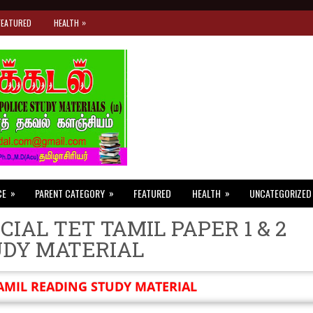
»
FEATURED
HEALTH
»
»
»
CE
PARENT CATEGORY
FEATURED
HEALTH
UNCATEGORIZED
CIAL TET TAMIL PAPER 1 & 2
UDY MATERIAL
AMIL READING STUDY MATERIAL