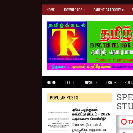
»
»
HOME
DOWNLOADS
PARENT CATEGORY
»
»
»
HOME
TET
TNPSC
TRB
POLI
SPE
POPULAR POSTS
ST
புதிய மருத்துவக்
காப்பீட்டு திட்டம் - 2026
அரசாணை வெளியீடு!
⭕ T
அரசு ஊழியர்கள் &
ஓய்வூதியர்களுக்கான