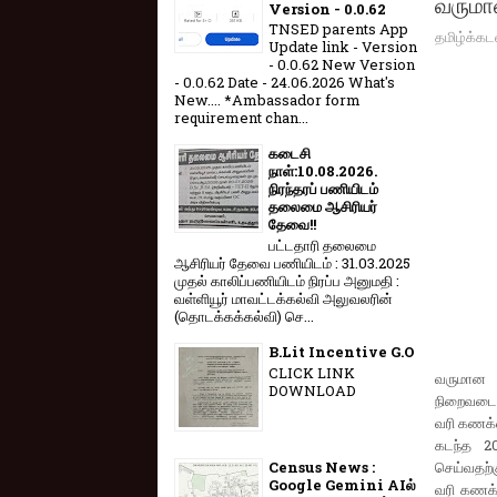
வருமா
Version - 0.0.62
TNSED parents App
தமிழ்க்கட
Update link - Version
- 0.0.62 New Version
- 0.0.62 Date - 24.06.2026 What's
New.... *Ambassador form
requirement chan...
கடைசி
நாள்:10.08.2026.
நிரந்தரப் பணியிடம்
தலைமை ஆசிரியர்
தேவை!!
பட்டதாரி தலைமை
ஆசிரியர் தேவை பணியிடம் : 31.03.2025
முதல் காலிப்பணியிடம் நிரப்ப அனுமதி :
வள்ளியூர் மாவட்டக்கல்வி அலுவலரின்
(தொடக்கக்கல்வி) செ...
B.Lit Incentive G.O
CLICK LINK
வருமான 
DOWNLOAD
நிறைவடைய
வரி கணக்க
கடந்த 20
செய்வதற்க
Census News :
Google Gemini AIல்
வரி கணக்க