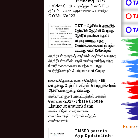
(Including TAPS
⭕ T
Holders) புதிய மருத்துவக் காப்பீட்டு
திட்டம் - 2026 அரசாணை வெளியீடு!
⭕ T
G.O.Ms.No.123 -...
TET - ஆசிரியர் தகுதித்
⭕ T
தேர்வில் தேர்ச்சி பெறாத
ஆசிரியர்களின் பதவி
உயர்வு சார்ந்த எந்த
கோரிக்கைகளையும் ஏற்க
கூடாது-உயர்நீதிமன்றம்
ஆசிரியர் தகுதித் தேர்வில் தேர்ச்சி பெறாத
ஆசிரியர்களின் பதவி உயர்வு சார்ந்த எந்த
கோரிக்கைகளையும் ஏற்க கூடாது-
உயர்நீதிமன்றம் Judgement Copy ...
மக்கள்தொகை கணக்கெடுப்பு - 55
வயதுக்கு மேற்பட்டவர்கள் & மாற்றுத்திறன்
ஆசிரியர்களுக்கு விலக்கு
கன்னியாகுமரி மாவட்டத்தில் மக்கள்
தொகை -2027- Phase (House
Listing Operation) dann
களப்பயிற்சியாளர்களாக-
கணக்கெடுப்பாளர்கள் மற்றும்
கண்காணிப்...
Home
TNSED parents
App Update link -