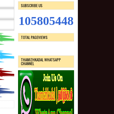
SUBSCRIBE US
1
0
5
8
0
5
4
4
8
TOTAL PAGEVIEWS
THAMIZHKADAL WHATSAPP
CHANNEL