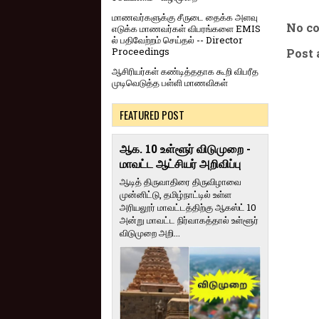
மாணவர்களுக்கு சீருடை தைக்க அளவு
No c
எடுக்க மாணவர்கள் விபரங்களை EMIS
ல் பதிவேற்றம் செய்தல் -- Director
Proceedings
Post
ஆசிரியர்கள் கண்டித்ததாக கூறி விபரீத
முடிவெடுத்த பள்ளி மாணவிகள்
FEATURED POST
ஆக. 10 உள்ளூர் விடுமுறை -
மாவட்ட ஆட்சியர் அறிவிப்பு
ஆடித் திருவாதிரை திருவிழாவை
முன்னிட்டு, தமிழ்நாட்டில் உள்ள
அரியலூர் மாவட்டத்திற்கு ஆகஸ்ட் 10
அன்று மாவட்ட நிர்வாகத்தால் உள்ளூர்
விடுமுறை அறி...