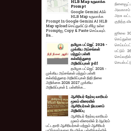
HLB Map உருவாக்க
நினைவூட்
Prompt
அவகாசம் 
Google Gemini AIல்
அரசு வட்
HLB Map உருவாக்க
Prompt In Google Gemini AI HLB
குறித்த வ
Map upload செய்துவிட்டு கீழே உள்ள
Promptஐ, Copy & Paste செய்யவும்.
ஜூலை 30
Ba...
செய்துள்
தமிழக பட்ஜெட் 2026 -
செய்யப்ப
முக்கிய அம்சங்கள்
மட்டும் 
மற்றும் பள்ளி
செய்வதில
கல்வித்துறை
செயல்பட்ட
அறிவிப்புகள் pdf
தமிழக பட்ஜெட் 2026 -
முக்கிய அம்சங்கள் மற்றும் பள்ளி
கல்வித்துறை அறிவிப்புகள் நிதி நிலை
அறிக்கை 2026 2027 முக்கிய
அறிவிப்புகள் 1. பள்ளிக்க...
ஆசிரியர் தேர்வு வாரியம்
மூலம் விரைவில்
ஆசிரியர்கள் நியமனம்
அறிவிப்பு
ஆசிரியர் தேர்வு வாரி​யம்
மூலம் விரை​வில் 2 ஆயிரம்
பட்​ட​தாரி ஆசிரியர்​கள் மற்​றும் ஆசிரியர்
பயிற்றுநர்​களை நியமிக்க பள்​ளிக்​கல்​வித்​