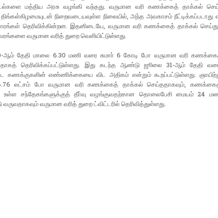
டல்களை மத்திய அரசு வழங்கி வந்தது. வருமான வரி கணக்கைத் தாக்கல் செ
திங்கள்கிழமையுடன் நிறைவடையவுள்ள நிலையில், அந்த அவகாசம் நீட்டிக்கப்படாது 
டாரங்கள் தெரிவிக்கின்றன. இதனிடையே, வருமான வரி கணக்கைத் தாக்கல் செய்து
ிவரங்களை வருமான வரித் துறை வெளியிட்டுள்ளது.
-ஆம் தேதி மாலை 6.30 மணி வரை சுமாா் 6 கோடி போ வருமான வரி கணக்கைத்
ளதாகத் தெரிவிக்கப்பட்டுள்ளது. இது கடந்த ஆண்டு ஜூலை 31-ஆம் தேதி வர
ட்ட கணக்குகளின் எண்ணிக்கையை விட அதிகம் என்றும் கூறப்பட்டுள்ளது. ஞாயிற்
26.76 லட்சம் போ வருமான வரி கணக்கைத் தாக்கல் செய்ததாகவும், கணக்கைத
் உள்ள சந்தேகங்களுக்குத் தீா்வு வழங்குவதற்கான தொலைபேசி மையம் 24 மண
ு வருவதாகவும் வருமான வரித் துறை ட்விட்டரில் தெரிவித்துள்ளது.