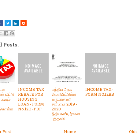
d Posts:
கடன்
INCOME TAX
மத்திய அரசு
INCOME TAX-
ள் வீட்டு
REBATE FOR
வெளியிட்டுள்ள
FORM NO.12BB
டியும்
HOUSING
வருமானவரி
LOAN- FORM
சார்பான 2019 -
க்கொள்ள
No.12C -PDF
2020
நிதியாண்டிற்கான
புத்தகம்!
 Post
Home
Old