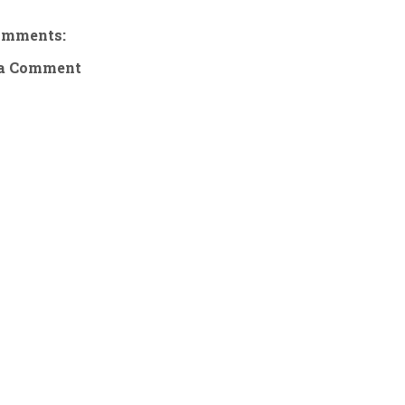
omments:
 a Comment