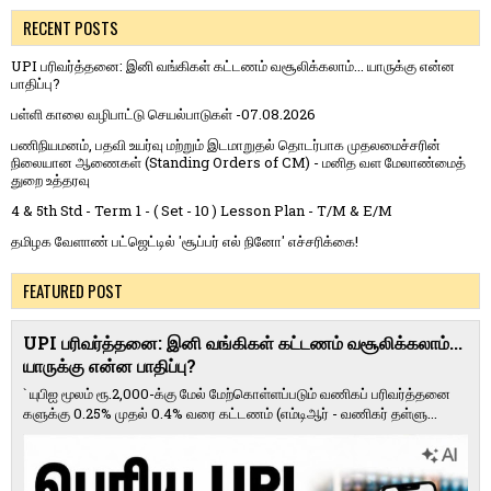
RECENT POSTS
UPI பரிவர்த்தனை: இனி வங்கிகள் கட்டணம் வசூலிக்கலாம்... யாருக்கு என்ன
பாதிப்பு?
பள்ளி காலை வழிபாட்டு செயல்பாடுகள் -07.08.2026
பணிநியமனம், பதவி உயர்வு மற்றும் இடமாறுதல் தொடர்பாக முதலமைச்சரின்
நிலையான ஆணைகள் (Standing Orders of CM) - மனித வள மேலாண்மைத்
துறை உத்தரவு
4 & 5th Std - Term 1 - ( Set - 10 ) Lesson Plan - T/M & E/M
தமிழக வேளாண் பட்ஜெட்டில் 'சூப்பர் எல் நினோ' எச்சரிக்கை!
FEATURED POST
UPI பரிவர்த்தனை: இனி வங்கிகள் கட்டணம் வசூலிக்கலாம்...
யாருக்கு என்ன பாதிப்பு?
` யுபிஐ மூலம் ரூ.2,000-க்கு மேல் மேற்​கொள்​ளப்​படும் வணி​கப் பரிவர்த்​தனை​
களுக்கு 0.25% முதல் 0.4% வரை கட்​ட​ணம் (எம்​டிஆர் - வணி​கர் தள்​ளு...