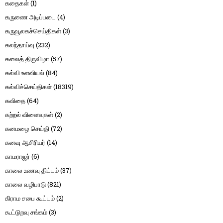
கதைகள்
(1)
கருணை அடிப்படை
(4)
கருவூலகச்செய்திகள்
(3)
கலந்தாய்வு
(232)
கலைத் திருவிழா
(57)
கல்வி உளவியல்
(84)
கல்விச்செய்திகள்
(18319)
கவிதை
(64)
கற்றல் விளைவுகள்
(2)
கனமழை செய்தி
(72)
கனவு ஆசிரியர்
(14)
காமராஜர்
(6)
காலை உணவு திட்டம்
(37)
காலை வழிபாடு
(821)
கிராம சபை கூட்டம்
(2)
கூட்டுறவு சங்கம்
(3)