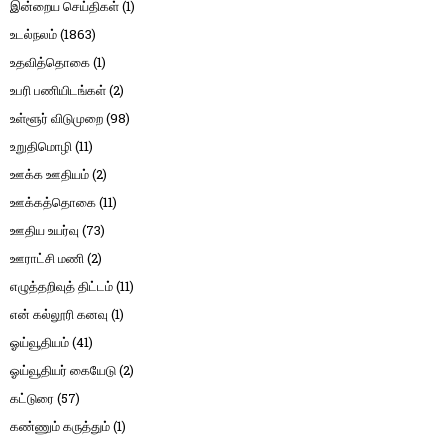
இன்றைய செய்திகள்
(1)
உடல்நலம்
(1863)
உதவித்தொகை
(1)
உபரி பணியிடங்கள்
(2)
உள்ளூர் விடுமுறை
(98)
உறுதிமொழி
(11)
ஊக்க ஊதியம்
(2)
ஊக்கத்தொகை
(11)
ஊதிய உயர்வு
(73)
ஊராட்சி மணி
(2)
எழுத்தறிவுத் திட்டம்
(11)
என் கல்லூரி கனவு
(1)
ஓய்வூதியம்
(41)
ஓய்வூதியர் கையேடு
(2)
கட்டுரை
(57)
கண்ணும் கருத்தும்
(1)