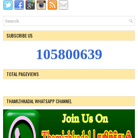
SUBSCRIBE US
1
0
5
8
0
0
6
3
9
TOTAL PAGEVIEWS
THAMIZHKADAL WHATSAPP CHANNEL