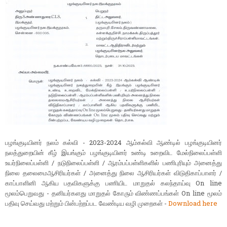
பழங்குடியினர் நலம் கல்வி - 2023-2024 ஆம்கல்வி ஆண்டில் பழங்குடியினர்
நலத்துறையின் கீழ் இயங்கும் பழங்குடியினர் உண்டி உறைவிட மேல்நிலைப்பள்ளி
உயர்நிலைப்பள்ளி / நடுநிலைப்பள்ளி / ஆரம்பப்பள்ளிகளில் பணிபுரியும் அனைத்து
நிலை தலைமைஆசிரியர்கள் / அனைத்து நிலை ஆசிரியர்கள் விடுதிகாப்பாளர் /
காப்பாளினி ஆகிய பதவிகளுக்கு பணியிட மாறுதல் கலந்தாய்வு On line
மூலம்பெறுவது - தனியர்களது மாறுதல் கோரும் விண்ணப்பங்கள் On line மூலம்
பதிவு செய்வது மற்றும் பின்பற்றப்பட வேண்டிய வழி முறைகள் -
Download here