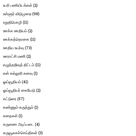
உபரி பணியிடங்கள்
(2)
உள்ளூர் விடுமுறை
(98)
உறுதிமொழி
(11)
ஊக்க ஊதியம்
(2)
ஊக்கத்தொகை
(11)
ஊதிய உயர்வு
(73)
ஊராட்சி மணி
(2)
எழுத்தறிவுத் திட்டம்
(11)
என் கல்லூரி கனவு
(1)
ஓய்வூதியம்
(41)
ஓய்வூதியர் கையேடு
(2)
கட்டுரை
(57)
கண்ணும் கருத்தும்
(1)
கதைகள்
(1)
கருணை அடிப்படை
(4)
கருவூலகச்செய்திகள்
(3)