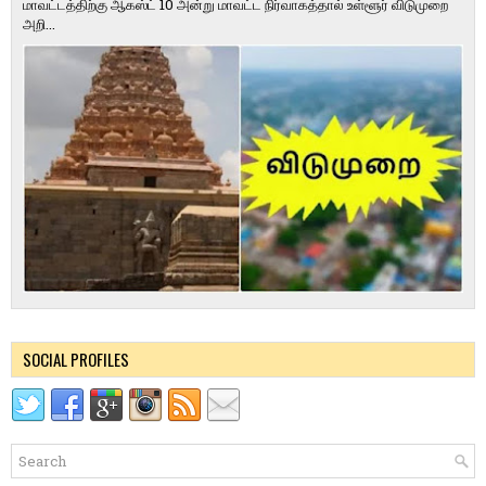
மாவட்டத்திற்கு ஆகஸ்ட் 10 அன்று மாவட்ட நிர்வாகத்தால் உள்ளூர் விடுமுறை
அறி...
SOCIAL PROFILES