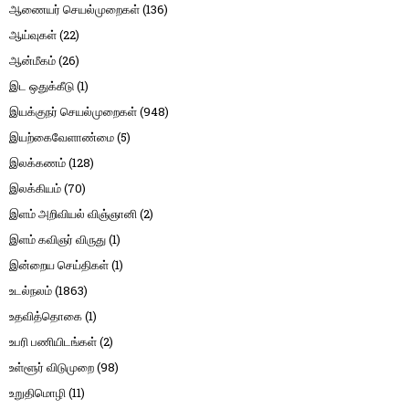
ஆணையர் செயல்முறைகள்
(136)
ஆய்வுகள்
(22)
ஆன்மீகம்
(26)
இட ஒதுக்கீடு
(1)
இயக்குநர் செயல்முறைகள்
(948)
இயற்கைவேளாண்மை
(5)
இலக்கணம்
(128)
இலக்கியம்
(70)
இளம் அறிவியல் விஞ்ஞானி
(2)
இளம் கவிஞர் விருது
(1)
இன்றைய செய்திகள்
(1)
உடல்நலம்
(1863)
உதவித்தொகை
(1)
உபரி பணியிடங்கள்
(2)
உள்ளூர் விடுமுறை
(98)
உறுதிமொழி
(11)