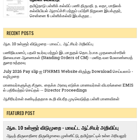
தமிழ்நாடு பள்ளிக் கல்விப் பணி திருமதி. ந. லதா, மாநிலக்
கல்வியியல் ஆராய்ச்சி மற்றும் பயிற்சி நிறுவன இயக்குநர்,
சென்னை 6 பள்ளிக்கல்வி இயக்குநர...
RECENT POSTS
ஆக. 10 உள்ளூர் விடுமுறை - மாவட்ட ஆட்சியர் அறிவிப்பு
பணிநியமனம், பதவி உயர்வு மற்றும் இடமாறுதல் தொடர்பாக முதலமைச்சரின்
நிலையான ஆணைகள் (Standing Orders of CM) - மனித வள மேலாண்மைத்
துறை உத்தரவு
July 2026 Pay slip ஐ IFHRMS Website லிருந்து Download செய்யலாம் -
வழிமுறை
மாணவர்களுக்கு சீருடை தைக்க அளவு எடுக்க மாணவர்கள் விபரங்களை EMIS
ல் பதிவேற்றம் செய்தல் -- Director Proceedings
ஆசிரியர்கள் கண்டித்ததாக கூறி விபரீத முடிவெடுத்த பள்ளி மாணவிகள்
FEATURED POST
ஆக. 10 உள்ளூர் விடுமுறை - மாவட்ட ஆட்சியர் அறிவிப்பு
ஆடித் திருவாதிரை திருவிழாவை முன்னிட்டு, தமிழ்நாட்டில் உள்ள அரியலூர்