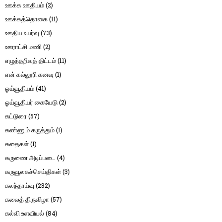
ஊக்க ஊதியம்
(2)
ஊக்கத்தொகை
(11)
ஊதிய உயர்வு
(73)
ஊராட்சி மணி
(2)
எழுத்தறிவுத் திட்டம்
(11)
என் கல்லூரி கனவு
(1)
ஓய்வூதியம்
(41)
ஓய்வூதியர் கையேடு
(2)
கட்டுரை
(57)
கண்ணும் கருத்தும்
(1)
கதைகள்
(1)
கருணை அடிப்படை
(4)
கருவூலகச்செய்திகள்
(3)
கலந்தாய்வு
(232)
கலைத் திருவிழா
(57)
கல்வி உளவியல்
(84)