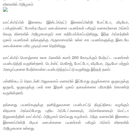
விரைவில் அறிமுகம்
வாட்ஸ்அப்பில் இணைய (இன்டர்நெட்) இணைப்பின்றி போட்டோ, வீடியோ,
டாக்குமென்ட் போன்ற மீடியா ஃபைல்களை பயனர்கள் பகிரும் வகையிலான அம்சம்
வெகு விரைவில் அறிமுகமாகும் என எதிர்பார்க்கப்படுகிறது. இந்த அம்சத்தின்
மூலம் பயனர்கள் தங்களுக்கு அருகாமையில் உள்ள சக பயனர்களுக்கு இடையே
ஃபைல்களை பகிர முடியும் என தெரிகிறது.
வாட்ஸ்அப் மெசஞ்சரை உலக அளவில் சுமார் 200 கோடிக்கும் மேற்பட்ட பயனர்கள்
பயன்படுத்தி வருகின்றனர். டெக்ஸ்ட் மெசேஜ், போட்டோ, வீடியோ, ஆடியோ மற்றும்
அழைப்புகளை மேற்கொள்ள பயன்படுத்தப்பட்டு வருகிறது இந்தத் தளம்.
பள்ளிக்கூடம் தொடங்கி அலுவலகம் வரையில் இப்போது குழுக்களாக ஒருவருக்கு
ஒருவர், ஒருவருக்கு பலர் என இதன் மூலம் தகவல்களை பரிமாறிக் கொண்டு
வருகின்றனர்.
தங்களது பயனர்களுக்கு தனித்துவமான பயன்பாட்டு திருப்தியை வழங்கும்
விதமாக அவ்வப்போது புதிய அப்டேட்களையும், அம்சங்களையும் மெட்டா
நிறுவனத்தின் வாட்ஸ்அப் அறிமுகம் செய்வது வழக்கம். அந்த வகையில் இணைய
இணைப்பின்றி மீடியா ஃபைல்களை பயனர்கள் பகிரும் அம்சம் விரைவில்
அறிமுகமாக உள்ளது.