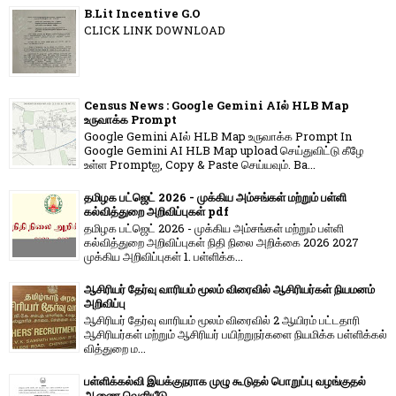
B.Lit Incentive G.O
CLICK LINK DOWNLOAD
Census News : Google Gemini AIல் HLB Map
உருவாக்க Prompt
Google Gemini AIல் HLB Map உருவாக்க Prompt In
Google Gemini AI HLB Map upload செய்துவிட்டு கீழே
உள்ள Promptஐ, Copy & Paste செய்யவும். Ba...
தமிழக பட்ஜெட் 2026 - முக்கிய அம்சங்கள் மற்றும் பள்ளி
கல்வித்துறை அறிவிப்புகள் pdf
தமிழக பட்ஜெட் 2026 - முக்கிய அம்சங்கள் மற்றும் பள்ளி
கல்வித்துறை அறிவிப்புகள் நிதி நிலை அறிக்கை 2026 2027
முக்கிய அறிவிப்புகள் 1. பள்ளிக்க...
ஆசிரியர் தேர்வு வாரியம் மூலம் விரைவில் ஆசிரியர்கள் நியமனம்
அறிவிப்பு
ஆசிரியர் தேர்வு வாரி​யம் மூலம் விரை​வில் 2 ஆயிரம் பட்​ட​தாரி
ஆசிரியர்​கள் மற்​றும் ஆசிரியர் பயிற்றுநர்​களை நியமிக்க பள்​ளிக்​கல்​
வித்​துறை ம...
பள்ளிக்கல்வி இயக்குநராக முழு கூடுதல் பொறுப்பு வழங்குதல்
ஆணை வெளியீடு.