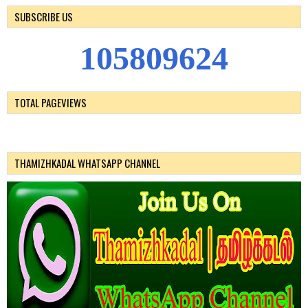
SUBSCRIBE US
1
0
5
8
0
9
6
2
4
TOTAL PAGEVIEWS
THAMIZHKADAL WHATSAPP CHANNEL