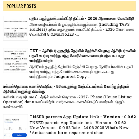
POPULAR POSTS
புதிய மருத்துவக் காப்பீட்டு திட்டம் - 2026 அரசாணை வெளியீடு!
அரசு ஊழியர்கள் & ஓய்வூதியர்களுக்கான (Including TAPS
Holders) புதிய மருத்துவக் காப்பீட்டு திட்டம் - 2026 அரசாணை
வெளியீடு! G.O.Ms.No.123 -...
TET - ஆசிரியர் தகுதித் தேர்வில் தேர்ச்சி பெறாத ஆசிரியர்களின்
பதவி உயர்வு சார்ந்த எந்த கோரிக்கைகளையும் ஏற்க கூடாது-
உயர்நீதிமன்றம்
ஆசிரியர் தகுதித் தேர்வில் தேர்ச்சி பெறாத ஆசிரியர்களின் பதவி
உயர்வு சார்ந்த எந்த கோரிக்கைகளையும் ஏற்க கூடாது-
உயர்நீதிமன்றம் Judgement Copy ...
மக்கள்தொகை கணக்கெடுப்பு - 55 வயதுக்கு மேற்பட்டவர்கள் & மாற்றுத்திறன்
ஆசிரியர்களுக்கு விலக்கு
கன்னியாகுமரி மாவட்டத்தில் மக்கள் தொகை -2027- Phase (House Listing
Operation) dann களப்பயிற்சியாளர்களாக- கணக்கெடுப்பாளர்கள் மற்றும்
கண்காணிப்...
TNSED parents App Update link - Version - 0.0.62
TNSED parents App Update link - Version - 0.0.62
New Version - 0.0.62 Date - 24.06.2026 What's New....
*Ambassador form requirement chan...