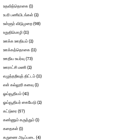
உதவித்தொகை
(1)
உபரி பணியிடங்கள்
(2)
உள்ளூர் விடுமுறை
(98)
உறுதிமொழி
(11)
ஊக்க ஊதியம்
(2)
ஊக்கத்தொகை
(11)
ஊதிய உயர்வு
(73)
ஊராட்சி மணி
(2)
எழுத்தறிவுத் திட்டம்
(11)
என் கல்லூரி கனவு
(1)
ஓய்வூதியம்
(41)
ஓய்வூதியர் கையேடு
(2)
கட்டுரை
(57)
கண்ணும் கருத்தும்
(1)
கதைகள்
(1)
கருணை அடிப்படை
(4)