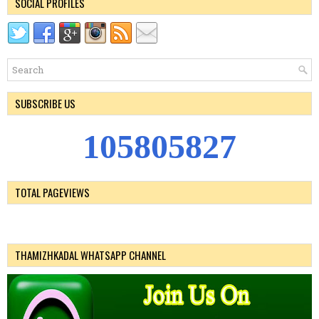
SOCIAL PROFILES
SUBSCRIBE US
1
0
5
8
0
5
8
2
7
TOTAL PAGEVIEWS
THAMIZHKADAL WHATSAPP CHANNEL