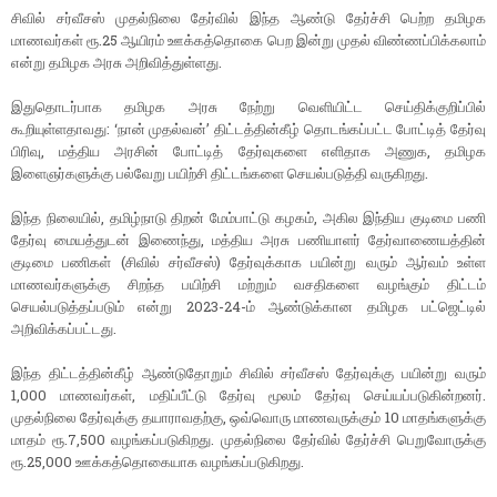
சிவில் சர்வீசஸ் முதல்நிலை தேர்வில் இந்த ஆண்டு தேர்ச்சி பெற்ற தமிழக
மாணவர்கள் ரூ.25 ஆயிரம் ஊக்கத்தொகை பெற இன்று முதல் விண்ணப்பிக்கலாம்
என்று தமிழக அரசு அறிவித்துள்ளது.
இதுதொடர்பாக தமிழக அரசு நேற்று வெளியிட்ட செய்திக்குறிப்பில்
கூறியுள்ளதாவது: ‘நான் முதல்வன்’ திட்டத்தின்கீழ் தொடங்கப்பட்ட போட்டித் தேர்வு
பிரிவு, மத்திய அரசின் போட்டித் தேர்வுகளை எளிதாக அணுக, தமிழக
இளைஞர்களுக்கு பல்வேறு பயிற்சி திட்டங்களை செயல்படுத்தி வருகிறது.
இந்த நிலையில், தமிழ்நாடு திறன் மேம்பாட்டு கழகம், அகில இந்திய குடிமை பணி
தேர்வு மையத்துடன் இணைந்து, மத்திய அரசு பணியாளர் தேர்வாணையத்தின்
குடிமை பணிகள் (சிவில் சர்வீசஸ்) தேர்வுக்காக பயின்று வரும் ஆர்வம் உள்ள
மாணவர்களுக்கு சிறந்த பயிற்சி மற்றும் வசதிகளை வழங்கும் திட்டம்
செயல்படுத்தப்படும் என்று 2023-24-ம் ஆண்டுக்கான தமிழக பட்ஜெட்டில்
அறிவிக்கப்பட்டது.
இந்த திட்டத்தின்கீழ் ஆண்டுதோறும் சிவில் சர்வீசஸ் தேர்வுக்கு பயின்று வரும்
1,000 மாணவர்கள், மதிப்பீட்டு தேர்வு மூலம் தேர்வு செய்யப்படுகின்றனர்.
முதல்நிலை தேர்வுக்கு தயாராவதற்கு, ஒவ்வொரு மாணவருக்கும் 10 மாதங்களுக்கு
மாதம் ரூ.7,500 வழங்கப்படுகிறது. முதல்நிலை தேர்வில் தேர்ச்சி பெறுவோருக்கு
ரூ.25,000 ஊக்கத்தொகையாக வழங்கப்படுகிறது.