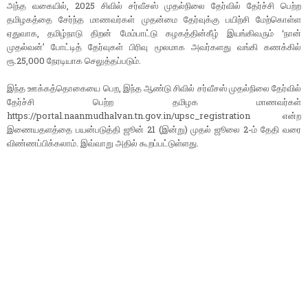
அந்த வகையில், 2025 சிவில் சர்வீசஸ் முதல்நிலை தேர்வில் தேர்ச்சி பெற்ற
தமிழகத்தை சேர்ந்த மாணவர்கள் முதன்மை தேர்வுக்கு பயிற்சி மேற்கொள்ள
ஏதுவாக, தமிழ்நாடு திறன் மேம்பாட்டு கழகத்தின்கீழ் இயங்கிவரும் ‘நான்
முதல்வன்’ போட்டித் தேர்வுகள் பிரிவு மூலமாக அவர்களது வங்கி கணக்கில்
ரூ.25,000 நேரடியாக செலுத்தப்படும்.
இந்த ஊக்கத்தொகையை பெற, இந்த ஆண்டு சிவில் சர்வீசஸ் முதல்நிலை தேர்வில்
தேர்ச்சி பெற்ற தமிழக மாணவர்கள்
https://portal.naanmudhalvan.tn.gov.in/upsc_registration என்ற
இணையதளத்தை பயன்படுத்தி ஜூன் 21 (இன்று) முதல் ஜூலை 2-ம் தேதி வரை
விண்ணப்பிக்கலாம். இவ்வாறு அதில் கூறப்பட்டுள்ளது.