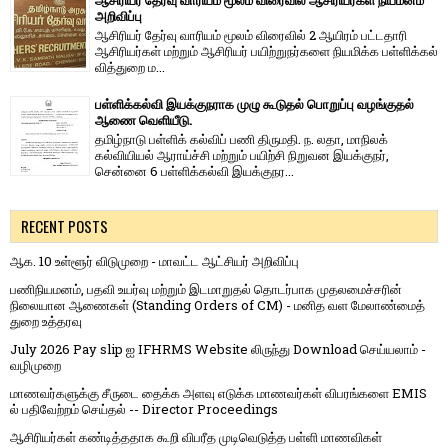
ஆசிரியர் தேர்வு வாரியம் மூலம் விரைவில் ஆசிரியர்கள் நியமனம்
அறிவிப்பு
ஆசிரியர் தேர்வு வாரி​யம் மூலம் விரை​வில் 2 ஆயிரம் பட்​ட​தாரி
ஆசிரியர்​கள் மற்​றும் ஆசிரியர் பயிற்றுநர்​களை நியமிக்க பள்​ளிக்​கல்​
வித்​துறை ம...
பள்ளிக்கல்வி இயக்குநராக முழு கூடுதல் பொறுப்பு வழங்குதல்
ஆணை வெளியீடு.
தமிழ்நாடு பள்ளிக் கல்விப் பணி திருமதி. ந. லதா, மாநிலக்
கல்வியியல் ஆராய்ச்சி மற்றும் பயிற்சி நிறுவன இயக்குநர்,
சென்னை 6 பள்ளிக்கல்வி இயக்குநர...
RECENT POSTS
ஆக. 10 உள்ளூர் விடுமுறை - மாவட்ட ஆட்சியர் அறிவிப்பு
பணிநியமனம், பதவி உயர்வு மற்றும் இடமாறுதல் தொடர்பாக முதலமைச்சரின்
நிலையான ஆணைகள் (Standing Orders of CM) - மனித வள மேலாண்மைத்
துறை உத்தரவு
July 2026 Pay slip ஐ IFHRMS Website லிருந்து Download செய்யலாம் -
வழிமுறை
மாணவர்களுக்கு சீருடை தைக்க அளவு எடுக்க மாணவர்கள் விபரங்களை EMIS
ல் பதிவேற்றம் செய்தல் -- Director Proceedings
ஆசிரியர்கள் கண்டித்ததாக கூறி விபரீத முடிவெடுத்த பள்ளி மாணவிகள்