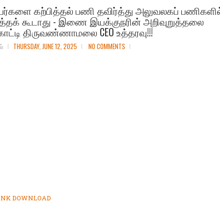
யர்களை கற்பித்தல் பணி தவிர்த்து அலுவலகப் பணிகளில
ுத்தக் கூடாது - இணை இயக்குநரின் அறிவுறுத்தலை
க்காட்டி திருவண்ணாமலை CEO உத்தரவு!!!
ல்
THURSDAY, JUNE 12, 2025
NO COMMENTS
LINK DOWNLOAD