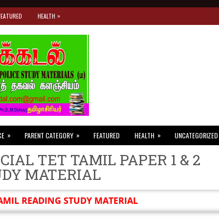
»
FEATURED
HEALTH
»
»
»
CE
PARENT CATEGORY
FEATURED
HEALTH
UNCATEGORIZED
CIAL TET TAMIL PAPER 1 & 2
UDY MATERIAL
AMIL READING STUDY MATERIAL