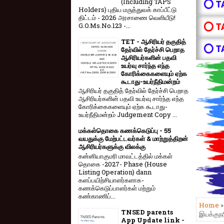
(Including TAPS
⭕ T
Holders) புதிய மருத்துவக் காப்பீட்டு
திட்டம் - 2026 அரசாணை வெளியீடு!
⭕ T
G.O.Ms.No.123 -...
TET - ஆசிரியர் தகுதித்
⭕ T
தேர்வில் தேர்ச்சி பெறாத
ஆசிரியர்களின் பதவி
உயர்வு சார்ந்த எந்த
கோரிக்கைகளையும் ஏற்க
கூடாது-உயர்நீதிமன்றம்
ஆசிரியர் தகுதித் தேர்வில் தேர்ச்சி பெறாத
ஆசிரியர்களின் பதவி உயர்வு சார்ந்த எந்த
கோரிக்கைகளையும் ஏற்க கூடாது-
உயர்நீதிமன்றம் Judgement Copy ...
மக்கள்தொகை கணக்கெடுப்பு - 55
வயதுக்கு மேற்பட்டவர்கள் & மாற்றுத்திறன்
ஆசிரியர்களுக்கு விலக்கு
கன்னியாகுமரி மாவட்டத்தில் மக்கள்
தொகை -2027- Phase (House
Listing Operation) dann
களப்பயிற்சியாளர்களாக-
கணக்கெடுப்பாளர்கள் மற்றும்
கண்காணிப்...
Home
»
TNSED parents
இயக்குநர
App Update link -