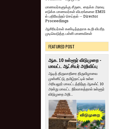
மாணவர்களுக்கு சீருடை தைக்க அளவு
எடுக்க மாணவர்கள் விபரங்களை EMIS
ல் பதிவேற்றம் செய்தல் -- Director
Proceedings
ஆசிரியர்கள் கண்டித்ததாக கூறி விபரீத
முடிவெடுத்த பள்ளி மாணவிகள்
FEATURED POST
ஆக. 10 உள்ளூர் விடுமுறை -
மாவட்ட ஆட்சியர் அறிவிப்பு
ஆடித் திருவாதிரை திருவிழாவை
முன்னிட்டு, தமிழ்நாட்டில் உள்ள
அரியலூர் மாவட்டத்திற்கு ஆகஸ்ட் 10
அன்று மாவட்ட நிர்வாகத்தால் உள்ளூர்
விடுமுறை அறி...