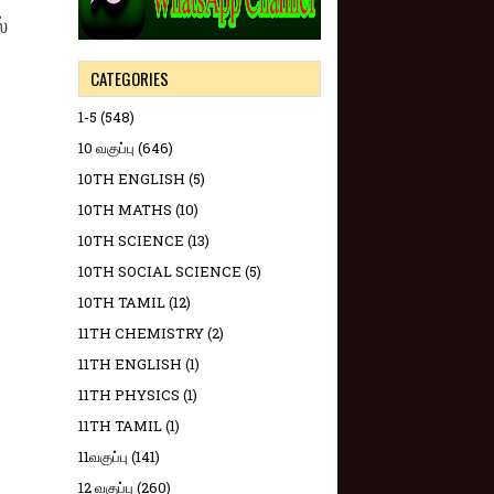
்
CATEGORIES
1-5
(548)
10 வகுப்பு
(646)
10TH ENGLISH
(5)
10TH MATHS
(10)
10TH SCIENCE
(13)
10TH SOCIAL SCIENCE
(5)
10TH TAMIL
(12)
11TH CHEMISTRY
(2)
11TH ENGLISH
(1)
11TH PHYSICS
(1)
11TH TAMIL
(1)
11வகுப்பு
(141)
12 வகுப்பு
(260)