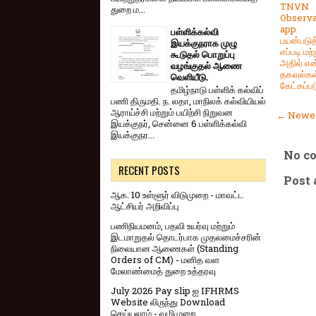
TNVN
துறை ம...
Observa
app
பள்ளிக்கல்வி
பயன்படுத
இயக்குநராக முழு
எப்படி மற்
கூடுதல் பொறுப்பு
அதில் எ
வழங்குதல் ஆணை
தகவல்கள
வெளியீடு.
கேட்கப்பட
தமிழ்நாடு பள்ளிக் கல்விப்
பணி திருமதி. ந. லதா, மாநிலக் கல்வியியல்
ஆராய்ச்சி மற்றும் பயிற்சி நிறுவன
← Newer
இயக்குநர், சென்னை 6 பள்ளிக்கல்வி
இயக்குநர...
No c
RECENT POSTS
Post
ஆக. 10 உள்ளூர் விடுமுறை - மாவட்ட
ஆட்சியர் அறிவிப்பு
பணிநியமனம், பதவி உயர்வு மற்றும்
இடமாறுதல் தொடர்பாக முதலமைச்சரின்
நிலையான ஆணைகள் (Standing
Orders of CM) - மனித வள
மேலாண்மைத் துறை உத்தரவு
July 2026 Pay slip ஐ IFHRMS
Website லிருந்து Download
செய்யலாம் - வழிமுறை