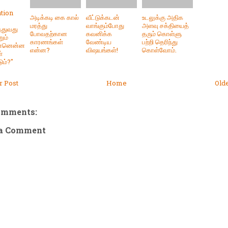
tion
அடிக்கடி கை கால்
வீட்டுக்கடன்
உடலுக்கு அதிக
மரத்து
வாங்கும்போது
அளவு சக்தியைத்
்துவது
போவதற்கான
கவனிக்க
தரும் கொள்ளு
றும்
காரணங்கள்
வேண்டிய
பற்றி தெரிந்து
ன்னென்ன
என்ன?
விஷயங்கள்!
கொள்வோம்.
்
ும்?"
 Post
Home
Old
omments:
 a Comment