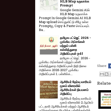
HLB Map உருவாக்க
Prompt
Google Gemini AIல்
HLB Map உருவாக்க
Prompt In Google Gemini AI HLB
Map upload செய்துவிட்டு கீழே உள்ள
Promptஐ, Copy & Paste செய்யவும்.
Ba...
தமிழக பட்ஜெட் 2026 -
முக்கிய அம்சங்கள்
மற்றும் பள்ளி
கல்வித்துறை
அறிவிப்புகள் pdf
தமிழக பட்ஜெட் 2026 -
முக்கிய அம்சங்கள் மற்றும் பள்ளி
Share:
கல்வித்துறை அறிவிப்புகள் நிதி நிலை
அறிக்கை 2026 2027 முக்கிய
அறிவிப்புகள் 1. பள்ளிக்க...
ஆசிரியர் தேர்வு வாரியம்
Relate
மூலம் விரைவில்
ஆசிரியர்கள் நியமனம்
அறிவிப்பு
ஆசிரியர் தேர்வு வாரி​யம்
மூலம் விரை​வில் 2 ஆயிரம்
பட்​ட​தாரி ஆசிரியர்​கள் மற்​றும் ஆசிரியர்
பயிற்றுநர்​களை நியமிக்க பள்​ளிக்​கல்​வித்​