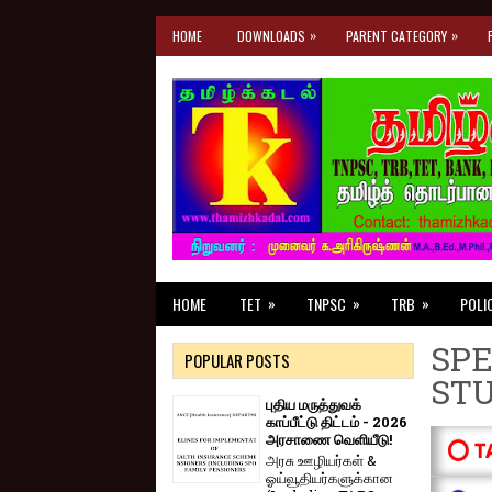
»
»
HOME
DOWNLOADS
PARENT CATEGORY
»
»
»
HOME
TET
TNPSC
TRB
POLI
SPE
POPULAR POSTS
ST
புதிய மருத்துவக்
காப்பீட்டு திட்டம் - 2026
அரசாணை வெளியீடு!
⭕ T
அரசு ஊழியர்கள் &
ஓய்வூதியர்களுக்கான