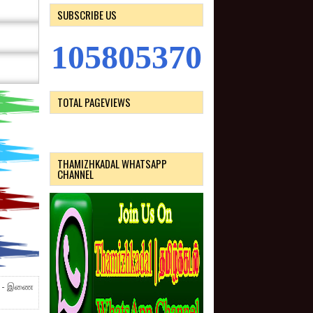
SUBSCRIBE US
1
0
5
8
0
5
3
7
0
TOTAL PAGEVIEWS
THAMIZHKADAL WHATSAPP
CHANNEL
து - இணை