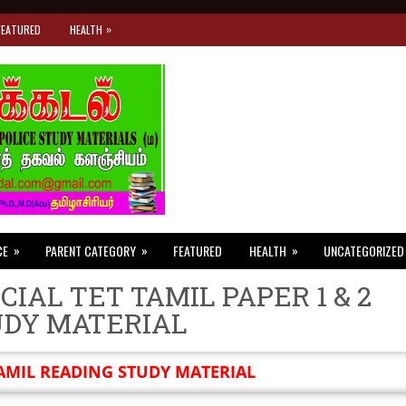
»
FEATURED
HEALTH
»
»
»
CE
PARENT CATEGORY
FEATURED
HEALTH
UNCATEGORIZED
CIAL TET TAMIL PAPER 1 & 2
UDY MATERIAL
AMIL READING STUDY MATERIAL