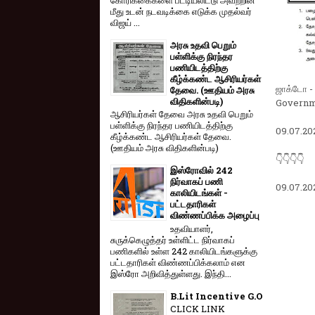
மீது உடன் நடவடிக்கை எடுக்க முதல்வர்
விஜய் ...
அரசு உதவி பெறும்
பள்ளிக்கு நிரந்தர
பணியிடத்திற்கு
கீழ்க்கண்ட ஆசிரியர்கள்
ஜாக்டோ -
தேவை. (ஊதியம் அரசு
விதிகளின்படி)
Governm
ஆசிரியர்கள் தேவை அரசு உதவி பெறும்
பள்ளிக்கு நிரந்தர பணியிடத்திற்கு
09.07.20
கீழ்க்கண்ட ஆசிரியர்கள் தேவை.
(ஊதியம் அரசு விதிகளின்படி)
👇👇👇👇
இஸ்ரோவில் 242
நிர்வாகப் பணி
09.07.202
காலியிடங்கள் -
பட்டதாரிகள்
விண்ணப்பிக்க அழைப்பு
உதவியாளர்,
சுருக்கெழுத்தர் உள்ளிட்ட நிர்வாகப்
பணிகளில் உள்ள 242 காலியிடங்களுக்கு
பட்டதாரிகள் விண்ணப்பிக்கலாம் என
இஸ்ரோ அறிவித்துள்ளது. இந்தி...
B.Lit Incentive G.O
CLICK LINK