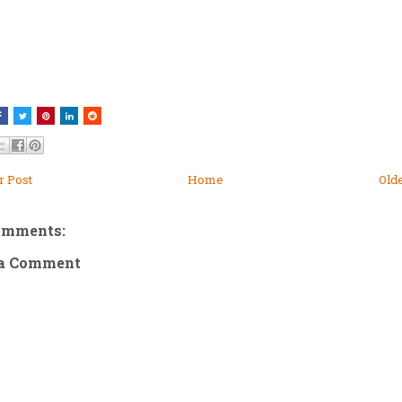
 Post
Home
Old
omments:
 a Comment