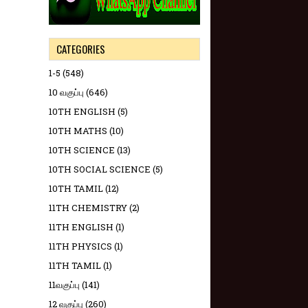
CATEGORIES
1-5
(548)
10 வகுப்பு
(646)
10TH ENGLISH
(5)
10TH MATHS
(10)
10TH SCIENCE
(13)
10TH SOCIAL SCIENCE
(5)
10TH TAMIL
(12)
11TH CHEMISTRY
(2)
11TH ENGLISH
(1)
11TH PHYSICS
(1)
11TH TAMIL
(1)
11வகுப்பு
(141)
12 வகுப்பு
(260)