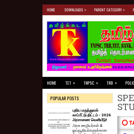
»
»
HOME
DOWNLOADS
PARENT CATEGORY
»
»
»
HOME
TET
TNPSC
TRB
POLI
SPE
POPULAR POSTS
ST
புதிய மருத்துவக்
காப்பீட்டு திட்டம் - 2026
அரசாணை வெளியீடு!
⭕ T
அரசு ஊழியர்கள் &
ஓய்வூதியர்களுக்கான