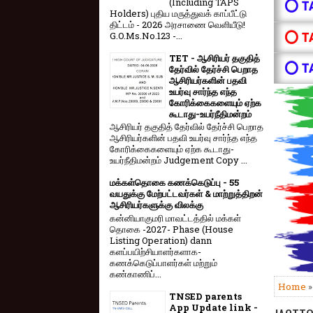
(Including TAPS
⭕ T
Holders) புதிய மருத்துவக் காப்பீட்டு
திட்டம் - 2026 அரசாணை வெளியீடு!
⭕ T
G.O.Ms.No.123 -...
TET - ஆசிரியர் தகுதித்
⭕ T
தேர்வில் தேர்ச்சி பெறாத
ஆசிரியர்களின் பதவி
உயர்வு சார்ந்த எந்த
கோரிக்கைகளையும் ஏற்க
கூடாது-உயர்நீதிமன்றம்
ஆசிரியர் தகுதித் தேர்வில் தேர்ச்சி பெறாத
ஆசிரியர்களின் பதவி உயர்வு சார்ந்த எந்த
கோரிக்கைகளையும் ஏற்க கூடாது-
உயர்நீதிமன்றம் Judgement Copy ...
மக்கள்தொகை கணக்கெடுப்பு - 55
வயதுக்கு மேற்பட்டவர்கள் & மாற்றுத்திறன்
ஆசிரியர்களுக்கு விலக்கு
கன்னியாகுமரி மாவட்டத்தில் மக்கள்
தொகை -2027- Phase (House
Listing Operation) dann
களப்பயிற்சியாளர்களாக-
கணக்கெடுப்பாளர்கள் மற்றும்
கண்காணிப்...
Home
TNSED parents
App Update link -