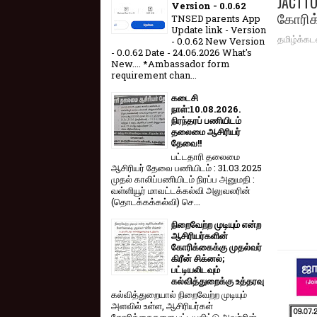
JACTTO
Version - 0.0.62
கோரிக
TNSED parents App
Update link - Version
தமிழ்க்கட
- 0.0.62 New Version
- 0.0.62 Date - 24.06.2026 What's
New.... *Ambassador form
requirement chan...
கடைசி
நாள்:10.08.2026.
நிரந்தரப் பணியிடம்
தலைமை ஆசிரியர்
தேவை!!
பட்டதாரி தலைமை
ஆசிரியர் தேவை பணியிடம் : 31.03.2025
முதல் காலிப்பணியிடம் நிரப்ப அனுமதி :
வள்ளியூர் மாவட்டக்கல்வி அலுவலரின்
(தொடக்கக்கல்வி) செ...
நிறைவேற்ற முடியும் என்ற
ஆசிரியர்களின்
கோரிக்கைக்கு முதல்வர்
கிரீன் சிக்னல்;
பட்டியலிடவும்
கல்வித்துறைக்கு உத்தரவு
கல்வித்துறையால் நிறைவேற்ற முடியும்
அளவில் உள்ள, ஆசிரியர்கள்
கோரிக்கைகளை பட்டியலிட்டு அவற்றின்