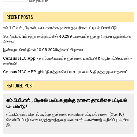
வித்​துறை ம...
RECENT POSTS
எம்.பி.பி.எஸ்., பிடிஎஸ் படிப்புகளுக்கு நாளை தரவரிசை பட்டியல் வெளியீடு!
பொறியியல் 2ம் சுற்று கலந்தாய்வில் 40,299 மாணவர்களுக்கு நிரந்தர ஒதுக்கீட்டு
ஆணை
இன்றைய செய்திகள் 10.08.2026(திங்கட்கிழமை)
Census HLO App - களப்பணியாளர்களுக்கான கையேடு & வழிகாட்டுதல்கள் -
கையேடு
Census HLO APP-இல் "திருத்தம் செய்ய கூடியவை & திருத்த முடியாதவை"
FEATURED POST
எம்.பி.பி.எஸ்., பிடிஎஸ் படிப்புகளுக்கு நாளை தரவரிசை பட்டியல்
வெளியீடு!
எம்.பி.பி.எஸ்., பிடிஎஸ் படிப்புகளுக்கான தரவரிசை பட்டியல் நாளை (ஆக.10)
வெளியிடப்படும் என மருத்துவத்துறை அமைச்சர் அருண்ராஜ் அறிவிப்பு. அகில
இ...