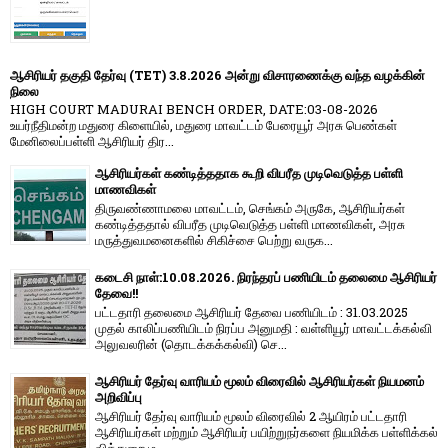
ஆசிரியர் தகுதி தேர்வு (TET) 3.8.2026 அன்று விசாரணைக்கு வந்த வழக்கின்
நிலை
HIGH COURT MADURAI BENCH ORDER, DATE:03-08-2026
உயர்நீதிமன்ற மதுரை கிளையில், மதுரை மாவட்டம் பேரையூர் அரசு பெண்கள்
மேனிலைப்பள்ளி ஆசிரியர் திர...
ஆசிரியர்கள் கண்டித்ததாக கூறி விபரீத முடிவெடுத்த பள்ளி
மாணவிகள்
திருவண்ணாமலை மாவட்டம், செங்கம் அருகே, ஆசிரியர்கள்
கண்டித்ததால் விபரீத முடிவெடுத்த பள்ளி மாணவிகள், அரசு
மருத்துவமனைகளில் சிகிச்சை பெற்று வருக...
கடைசி நாள்:10.08.2026. நிரந்தரப் பணியிடம் தலைமை ஆசிரியர்
தேவை!!
பட்டதாரி தலைமை ஆசிரியர் தேவை பணியிடம் : 31.03.2025
முதல் காலிப்பணியிடம் நிரப்ப அனுமதி : வள்ளியூர் மாவட்டக்கல்வி
அலுவலரின் (தொடக்கக்கல்வி) செ...
ஆசிரியர் தேர்வு வாரியம் மூலம் விரைவில் ஆசிரியர்கள் நியமனம்
அறிவிப்பு
ஆசிரியர் தேர்வு வாரி​யம் மூலம் விரை​வில் 2 ஆயிரம் பட்​ட​தாரி
ஆசிரியர்​கள் மற்​றும் ஆசிரியர் பயிற்றுநர்​களை நியமிக்க பள்​ளிக்​கல்​