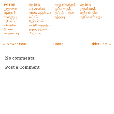
PGTRB -
ஜே.இ.இ
கல்லூரிகளிலும்
ஜே.இ.இ
முதுகலை
அட்வான்ஸ்ட்
மும்மொழித்
முதன்மைத்
ஆசிரியர்
2026: முதல் 2.5
திட்டம்: யு.ஜி.சி.
தேர்வில் நல்ல
சான்றிதழ்
லட்சம்
உத்தரவு
மதிப்பெண் எது?
சரிபார்ப்பு -
தேர்வர்கள்
விரைவில்
மட்டுமே தகுதி -
நியமன
ஐ.ஐ.டி ரூர்க்கி
கலந்தாய்வு
அறிவிப்பு
← Newer Post
Home
Older Post →
No comments:
Post a Comment