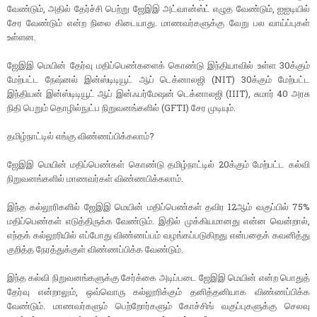
வேண்டும், அதில் தேர்ச்சி பெற்று ஜேஇஇ அட்வான்ஸ்ட் எழுத வேண்டும், ஐஐடியில்
சேர வேண்டும் என்ற நிலை கிடையாது. மாணவர்களுக்கு வேறு பல வாய்ப்புகள்
உள்ளன.
ஜேஇஇ மெயின் தேர்வு மதிப்பெண்களைக் கொண்டு இந்தியாவில் உள்ள 30க்கும்
மேற்பட்ட நேஷ்னல் இன்ஸ்டிடியூட் ஆப் டெக்னாலஜி (NIT) 30க்கும் மேற்பட்ட
இந்தியன் இன்ஸ்டிடியூட் ஆப் இன்ஃபர்மேஷன் டெக்னாலஜி (IIIT), சுமார் 40 அரசு
நிதி பெறும் தொழில்நுட்ப நிறுவனங்களில் (GFTI) சேர முடியும்.
தமிழ்நாட்டில் எங்கு விண்ணப்பிக்கலாம்?
ஜேஇஇ மெயின் மதிப்பெண்கள் கொண்டு தமிழ்நாட்டில் 20க்கும் மேற்பட்ட கல்வி
நிறுவனங்களில் மாணவர்கள் விண்ணபிக்கலாம்.
இந்த கல்லூரிகளில் ஜேஇஇ மெயின் மதிப்பெண்கள் தவிர 12ஆம் வகுப்பில் 75%
மதிப்பெண்கள் எடுத்திருக்க வேண்டும். இதில் முக்கியமானது என்ன வென்றால்,
எந்தக் கல்லூரியில் எப்போது விண்ணப்பம் வழங்கப்படுகிறது என்பதைக் கவனித்து
குறித்த நேரத்துக்குள் விண்ணப்பிக்க வேண்டும்.
இந்த கல்வி நிறுவனங்களுக்கு சேர்க்கை அடிப்படை ஜேஇஇ மெயின் என்ற பொதுத்
தேர்வு என்றாலும், ஒவ்வொரு கல்லூரிக்கும் தனித்தனியாக விண்ணப்பிக்க
வேண்டும். மாணவர்களும் பெற்றோர்களும் கோச்சிங் வகுப்புகளுக்கு செலவு