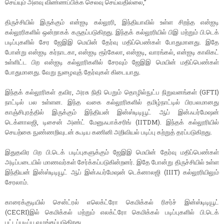
செய்யும் அளவு விண்ணப்பிக்க செலவு செய்வதில்லை,”
திருச்சியில் இருக்கும் என்ஐடி கல்லூரி, இந்தியாவில் உள்ள சிறந்த என்ஐடி
கல்லூரிகளில் ஒன்றாகக் கருதப்படுகிறது. இந்தக் கல்லூரியில் பிஇ மற்றும் பி.டெக்
படிப்புகளில் சேர ஜேஇஇ மெயின் தேர்வு மதிப்பெண்கள் போதுமானது. இதே
போன்று என்ஐடி கர்நாடகா, என்ஐடி ரூர்கேலா, என்ஐடி, வாரங்கல், என்ஐடி காலிகட்
உள்ளிட்ட பிற என்ஐடி கல்லூரிகளில் சேரவும் ஜேஇஇ மெயின் மதிப்பெண்கள்
போதுமானது. வேறு நுழைவுத் தேர்வுகள் கிடையாது.
இந்தக் கல்லூரிகள் தவிர, அரசு நிதி பெறும் தொழில்நுட்ப நிறுவனங்கள் (GFTI)
நாட்டில் பல உள்ளன. இந்த வகை கல்லூரிகளில் தமிழ்நாட்டில் பிரபலமானது
காஞ்சிபுரத்தில் இருக்கும் இந்தியன் இன்ஸ்டிடியூட் ஆப் இன்ஃபர்மேஷன்
டெக்னாலஜி, டிசைன் அண்ட் மேனுஃபாக்சரிங் (IITDM). இந்தக் கல்லூரியில்
செயற்கை நுண்ணறிவுடன் கூடிய கணினி அறிவியல் படிப்பு கற்றுத் தரப்படுகிறது.
இதுதவிர பிற பி.டெக் படிப்புகளுக்கும் ஜேஇஇ மெயின் தேர்வு மதிப்பெண்கள்
அடிப்படையில் மாணவர்கள் சேர்க்கப்படுகின்றனர். இதே போன்று திருச்சியில் உள்ள
இந்தியன் இன்ஸ்டிடியூட் ஆப் இன்ஃபர்மேஷன் டெக்னாலஜி (IIIT) கல்லூரியிலும்
சேரலாம்.
காரைக்குடியில் சென்ட்ரல் எலெக்ட்ரோ கெமிக்கல் ரிசர்ச் இன்ஸ்டிடியூட்
(CECRI)இல் கெமிக்கல் மற்றும் எலக்ட்ரோ கெமிக்கல் படிப்புகளில் பி.டெக்
பட்டப்படிப்பு வழங்கப்படுகிறது.