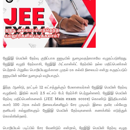
ஜேஇஇ மெயின் தேர்வு குறிப்பாக ஐஐடியில் நுழைவதற்காகவே எழுதப்படுகிறது.
ஜேஇஇ எழுதி தேர்வாகி, ஜேஇஇ அட்வான்ஸ்ட் தேர்வில் நல்ல மதிப்பெண்கள்
பெற்றால் அதுவே பொறியியலுக்கான முதல் ரக கல்வி நிலையம் என்று கருதப்படும்
ஐஐடியின் உள்ளே நுழையும் வழியாகும்.
இந்த ஆண்டு, நாட்டில் 12 லட்சத்துக்கும் மேலானவர்கள் ஜேஇஇ மெயின் தேர்வு
எழுதினர். இதில் சுமார் 2.5 லட்சம் பேர் தேர்ச்சி பெற்றுள்ளனர். ஜேஇஇ மெயின்
தேர்வு மதிப்பெண்களைக் (JEE Main exam score) கொண்டு இந்தியாவில்
சுமார் 100 அரசு கல்வி நிலையங்களிலும் சேர முடியும். இவை தவிர பல்வேறு
தனியார் கல்லூரிகளும் ஜேஇஇ மெயின் தேர்வுகளைக் கணக்கில் எடுத்துக்
கொள்கின்றனர்.
பொறியியல் படிப்பில் சேர வேண்டும் என்றால், ஜேஇஇ மெயின் தேர்வு எழுத