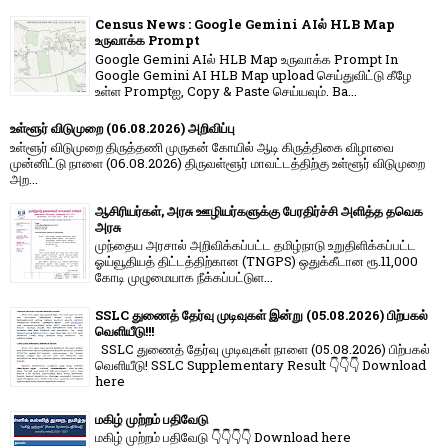
Census News : Google Gemini AIல் HLB Map
உருவாக்க Prompt
Google Gemini AIல் HLB Map உருவாக்க Prompt In
Google Gemini AI HLB Map upload செய்துவிட்டு கீழே
உள்ள Promptஐ, Copy & Paste செய்யவும். Ba...
உள்ளூர் விடுமுறை (06.08.2026) அறிவிப்பு
உள்ளூர் விடுமுறை திருத்தணி முருகன் கோயில் ஆடி கிருத்திகை விழாவை
முன்னிட்டு நாளை (06.08.2026) திருவள்ளூர் மாவட்டத்திற்கு உள்ளூர் விடுமுறை
அற...
ஆசிரியர்கள், அரசு ஊழியர்களுக்கு பேரதிர்ச்சி அளித்த தவெக
அரசு
முந்தைய அரசால் அறிவிக்கப்பட்ட தமிழ்நாடு உறுதிளிக்கப்பட்ட
ஓய்வூதியத் திட்டத்திற்கான (TNGPS) ஒதுக்கீடான ரூ.11,000
கோடி முழுமையாக நீக்கப்பட்டுள...
SSLC துணைத் தேர்வு முடிவுகள் இன்று (05.08.2026) பிற்பகல்
வெளியீடு!!!
SSLC துணைத் தேர்வு முடிவுகள் நாளை (05.08.2026) பிற்பகல்
வெளியீடு! SSLC Supplementary Result 👇👇👇 Download
here
மகிழ் முற்றம் பதிவேடு
மகிழ் முற்றம் பதிவேடு 👇👇👇👇 Download here