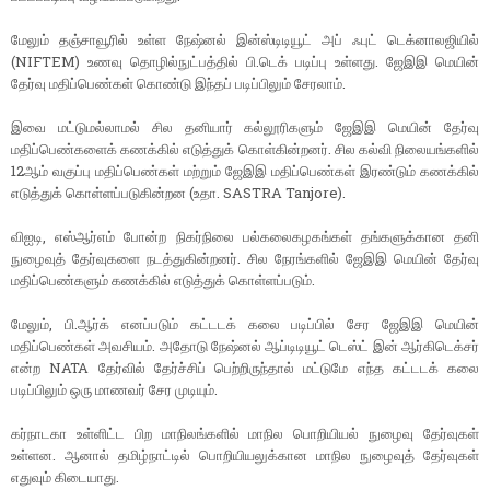
மேலும் தஞ்சாவூரில் உள்ள நேஷ்னல் இன்ஸ்டிடியூட் அப் ஃபுட் டெக்னாலஜியில்
(NIFTEM) உணவு தொழில்நுட்பத்தில் பி.டெக் படிப்பு உள்ளது. ஜேஇஇ மெயின்
தேர்வு மதிப்பெண்கள் கொண்டு இந்தப் படிப்பிலும் சேரலாம்.
இவை மட்டுமல்லாமல் சில தனியார் கல்லூரிகளும் ஜேஇஇ மெயின் தேர்வு
மதிப்பெண்களைக் கணக்கில் எடுத்துக் கொள்கின்றனர். சில கல்வி நிலையங்களில்
12ஆம் வகுப்பு மதிப்பெண்கள் மற்றும் ஜேஇஇ மதிப்பெண்கள் இரண்டும் கணக்கில்
எடுத்துக் கொள்ளப்படுகின்றன (உதா. SASTRA Tanjore).
விஐடி, எஸ்ஆர்எம் போன்ற நிகர்நிலை பல்கலைகழகங்கள் தங்களுக்கான தனி
நுழைவுத் தேர்வுகளை நடத்துகின்றனர். சில நேரங்களில் ஜேஇஇ மெயின் தேர்வு
மதிப்பெண்களும் கணக்கில் எடுத்துக் கொள்ளப்படும்.
மேலும், பி.ஆர்க் எனப்படும் கட்டடக் கலை படிப்பில் சேர ஜேஇஇ மெயின்
மதிப்பெண்கள் அவசியம். அதோடு நேஷ்னல் ஆப்டிடியூட் டெஸ்ட் இன் ஆர்கிடெக்சர்
என்ற NATA தேர்வில் தேர்ச்சிப் பெற்றிருந்தால் மட்டுமே எந்த கட்டடக் கலை
படிப்பிலும் ஒரு மாணவர் சேர முடியும்.
கர்நாடகா உள்ளிட்ட பிற மாநிலங்களில் மாநில பொறியியல் நுழைவு தேர்வுகள்
உள்ளன. ஆனால் தமிழ்நாட்டில் பொறியியலுக்கான மாநில நுழைவுத் தேர்வுகள்
எதுவும் கிடையாது.