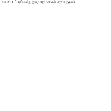
வெளி​யிடப்​படும் என்று துறை அதி​காரி​கள் தெரி​வித்​தனர்​.