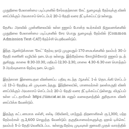
முது​நிலை மேலாண்மை படிப்​பு​களில் சேர்​வதற்​கான கேட் நுழைவுத் தேர்​வுக்கு விண்​
ணப்​பிக்​கும் அவகாசம் செப்​டம்​பர் 20-ம் தேதி வரை நீட்​டிக்​கப்​பட்​டு உள்​ளது.
தேசிய அளவில் முன்​னிலை​யில் உள்ள ஐஐஎம் போன்ற உயர்​கல்வி நிறு​வனங்​களில்
முது​நிலை மேலாண்மை படிப்​பு​களில் சேர பொது நுழைவுத் தேர்​வில் (Common
Admission Test-CAT) தேர்ச்சி பெறவேண்​டும்.
இந்த ஆண்​டுக்​கான ‘கேட்’ தேர்வு நாடு முழு​வதும் 170 மையங்​களில் நவம்​பர் 30-ம்
தேதி கணினி வழி​யில் நடை​பெற உள்​ளது. இத்​தேர்வை கோழிக்​கோடு ஐஐஎம் நடத்​
துகிறது. காலை 8.30-10.30, மதி​யம் 12.30-2.30, மாலை 4.30-6.30 என மொத்​தம்
3 அமர்​வு​களாக தேர்வு நடை​பெறும்.
இதற்​கான இணை​யதள விண்​ணப்ப பதிவு கடந்த ஆகஸ்ட் 1-ல் தொடங்கி செப்​டம்​
பர் 13-ம் தேதி​யுடன் முடிவடைந்​தது. இந்​நிலை​யில், மாணவர்​கள் நலன்​கருதி விண்​
ணப்​பிக்​கும் அவகாசம் செப்​டம்​பர் 20-ம் தேதி வரை நீட்​டிக்​கப்​பட்​டுள்​ளது. விருப்​பம்
உள்ள பட்​ட​தா​ரி​கள் https://iimcat.ac.in எனும் வலை​தளத்​தில் துரித​மாக விண்​
ணப்​பிக்க வேண்​டும்.
இதற்கு கட்​ட​ண​மாக எஸ்​சி, எஸ்டி பிரி​வினர், மாற்​றுத் திற​னாளி​கள் ரூ.1,300, மற்ற
தேர்​வர்​கள் ரூ.2,600 செலுத்த வேண்​டும். தகு​தி​யானவர்​களுக்கு ஹால் ​டிக்​கெட்
நவம்​பர் 5-ம் தேதி வெளி​யிடப்பட உள்​ளது.தேர்வு முடிவு​கள் ஜனவரி முதல் வாரத்​தில்