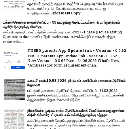
ஆசிரியர் தகுதித் தேர்வில் தேர்ச்சி பெறாத ஆசிரியர்களின் பதவி
உயர்வு சார்ந்த எந்த கோரிக்கைகளையும் ஏற்க கூடாது-
உயர்நீதிமன்றம் Judgement Copy ...
மக்கள்தொகை கணக்கெடுப்பு - 55 வயதுக்கு மேற்பட்டவர்கள் & மாற்றுத்திறன்
ஆசிரியர்களுக்கு விலக்கு
கன்னியாகுமரி மாவட்டத்தில் மக்கள் தொகை -2027- Phase (House Listing
Operation) dann களப்பயிற்சியாளர்களாக- கணக்கெடுப்பாளர்கள் மற்றும்
கண்காணிப்...
TNSED parents App Update link - Version - 0.0.62
TNSED parents App Update link - Version - 0.0.62
New Version - 0.0.62 Date - 24.06.2026 What's New....
*Ambassador form requirement chan...
கடைசி நாள்:10.08.2026. நிரந்தரப் பணியிடம் தலைமை ஆசிரியர்
தேவை!!
பட்டதாரி தலைமை ஆசிரியர் தேவை பணியிடம் : 31.03.2025
முதல் காலிப்பணியிடம் நிரப்ப அனுமதி : வள்ளியூர் மாவட்டக்கல்வி
அலுவலரின் (தொடக்கக்கல்வி) செ...
நிறைவேற்ற முடியும் என்ற ஆசிரியர்களின் கோரிக்கைக்கு முதல்வர்
கிரீன் சிக்னல்; பட்டியலிடவும் கல்வித்துறைக்கு உத்தரவு
கல்வித்துறையால் நிறைவேற்ற முடியும் அளவில் உள்ள, ஆசிரியர்கள்
கோரிக்கைகளை பட்டியலிட்டு அவற்றின் மீது உடன் நடவடிக்கை