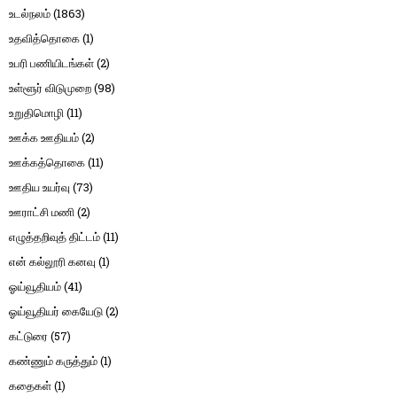
உடல்நலம்
(1863)
உதவித்தொகை
(1)
உபரி பணியிடங்கள்
(2)
உள்ளூர் விடுமுறை
(98)
உறுதிமொழி
(11)
ஊக்க ஊதியம்
(2)
ஊக்கத்தொகை
(11)
ஊதிய உயர்வு
(73)
ஊராட்சி மணி
(2)
எழுத்தறிவுத் திட்டம்
(11)
என் கல்லூரி கனவு
(1)
ஓய்வூதியம்
(41)
ஓய்வூதியர் கையேடு
(2)
கட்டுரை
(57)
கண்ணும் கருத்தும்
(1)
கதைகள்
(1)