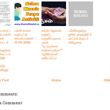
 மாவட்ட
பள்ளி காலை
கல்வி அலுவலர்
பள்ளிகளுக்கு
் கல்வி
வழிபாட்டு
லஞ்சம்
ஜூன் மாதத்தில் 3
கள்
செயல்பாடுகள் -
வசூலிப்பதாகப்
நாட்கள் தொடர்
ாவட்டக்
10.06.2026
புகார்:
விடுமுறை
“நடவடிக்கை
களுக்கா
எடுக்கப்படுமா?” -
்கூட்டம்
ஆசிரியர்கள்
2026
எதிர்பார்ப்பு!
ில்
கிறது!
 Post
Home
Old
omments:
 a Comment