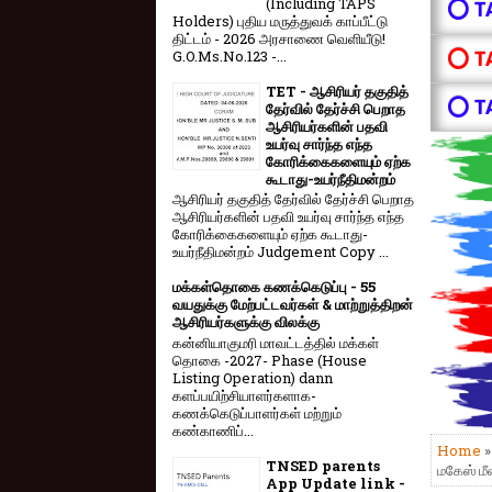
(Including TAPS
⭕ T
Holders) புதிய மருத்துவக் காப்பீட்டு
திட்டம் - 2026 அரசாணை வெளியீடு!
⭕ T
G.O.Ms.No.123 -...
TET - ஆசிரியர் தகுதித்
⭕ T
தேர்வில் தேர்ச்சி பெறாத
ஆசிரியர்களின் பதவி
உயர்வு சார்ந்த எந்த
கோரிக்கைகளையும் ஏற்க
கூடாது-உயர்நீதிமன்றம்
ஆசிரியர் தகுதித் தேர்வில் தேர்ச்சி பெறாத
ஆசிரியர்களின் பதவி உயர்வு சார்ந்த எந்த
கோரிக்கைகளையும் ஏற்க கூடாது-
உயர்நீதிமன்றம் Judgement Copy ...
மக்கள்தொகை கணக்கெடுப்பு - 55
வயதுக்கு மேற்பட்டவர்கள் & மாற்றுத்திறன்
ஆசிரியர்களுக்கு விலக்கு
கன்னியாகுமரி மாவட்டத்தில் மக்கள்
தொகை -2027- Phase (House
Listing Operation) dann
களப்பயிற்சியாளர்களாக-
கணக்கெடுப்பாளர்கள் மற்றும்
கண்காணிப்...
Home
TNSED parents
மகேஸ் மீண
App Update link -