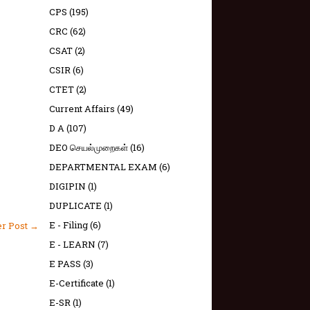
CPS
(195)
CRC
(62)
CSAT
(2)
CSIR
(6)
CTET
(2)
Current Affairs
(49)
D A
(107)
DEO செயல்முறைகள்
(16)
DEPARTMENTAL EXAM
(6)
DIGIPIN
(1)
DUPLICATE
(1)
E - Filing
(6)
er Post →
E - LEARN
(7)
E PASS
(3)
E-Certificate
(1)
E-SR
(1)