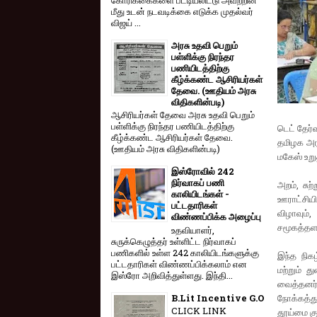
மீது உடன் நடவடிக்கை எடுக்க முதல்வர்
விஜய் ...
அரசு உதவி பெறும்
பள்ளிக்கு நிரந்தர
பணியிடத்திற்கு
கீழ்க்கண்ட ஆசிரியர்கள்
தேவை. (ஊதியம் அரசு
விதிகளின்படி)
ஆசிரியர்கள் தேவை அரசு உதவி பெறும்
பள்ளிக்கு நிரந்தர பணியிடத்திற்கு
டெட் தேர்
கீழ்க்கண்ட ஆசிரியர்கள் தேவை.
தமிழக அரச
(ஊதியம் அரசு விதிகளின்படி)
மகேஸ் உறு
இஸ்ரோவில் 242
நிர்வாகப் பணி
அறம், சுற
காலியிடங்கள் -
ஊராட்சியி
பட்டதாரிகள்
விழாவும்
விண்ணப்பிக்க அழைப்பு
சமூகத்தளங
உதவியாளர்,
சுருக்கெழுத்தர் உள்ளிட்ட நிர்வாகப்
பணிகளில் உள்ள 242 காலியிடங்களுக்கு
இந்த நிக
பட்டதாரிகள் விண்ணப்பிக்கலாம் என
மற்றும் 
இஸ்ரோ அறிவித்துள்ளது. இந்தி...
வைத்தனர்.
B.Lit Incentive G.O
நோக்கத்து
CLICK LINK
தூய்மை குற