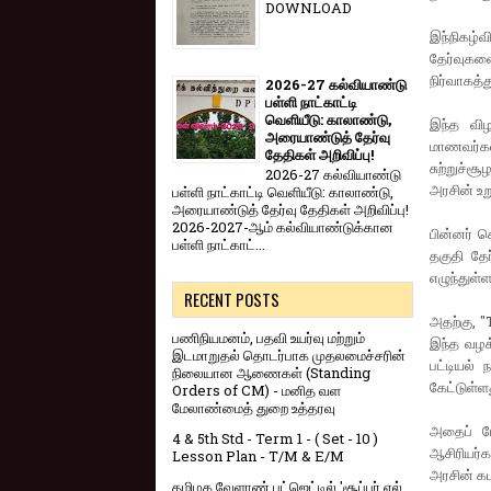
DOWNLOAD
இந்நிகழ்
தேர்வுகளை
நிர்வாகத்
2026-27 கல்வியாண்டு
பள்ளி நாட்காட்டி
வெளியீடு: காலாண்டு,
இந்த விழா
அரையாண்டுத் தேர்வு
மாணவர்கள்
தேதிகள் அறிவிப்பு!
சுற்றுச்ச
2026-27 கல்வியாண்டு
அரசின் உ
பள்ளி நாட்காட்டி வெளியீடு: காலாண்டு,
அரையாண்டுத் தேர்வு தேதிகள் அறிவிப்பு!
2026-2027-ஆம் கல்வியாண்டுக்கான
பின்னர் ச
பள்ளி நாட்காட்...
தகுதி தேர
எழுந்துள்ள
RECENT POSTS
அதற்கு, "
பணிநியமனம், பதவி உயர்வு மற்றும்
இந்த வழக்
இடமாறுதல் தொடர்பாக முதலமைச்சரின்
பட்டியல்
நிலையான ஆணைகள் (Standing
கேட்டுள்ள
Orders of CM) - மனித வள
மேலாண்மைத் துறை உத்தரவு
அதைப் போ
4 & 5th Std - Term 1 - ( Set - 10 )
ஆசிரியர்க
Lesson Plan - T/M & E/M
அரசின் கட
தமிழக வேளாண் பட்ஜெட்டில் 'சூப்பர் எல்