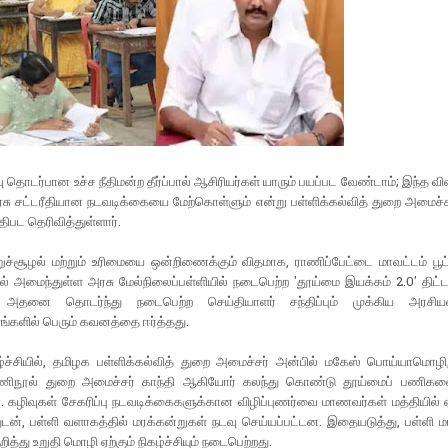
வு தொடர்பான உச்ச நீதிமன்ற தீர்ப்பால் ஆசிரியர்கள் யாரும் பயப்பட வேண்டாம்; இந்த வி
ு சட்டரீதியான நடவடிக்கையை மேற்கொள்ளும் என்று பள்ளிக்கல்வித் துறை அமைச்சர
திபட தெரிவித்துள்ளார்.
்றுச்சூழல் மற்றும் உரிமையை ஒன்றிணைக்கும் விதமாக, ராணிப்பேட்டை மாவட்டம் பூட்
ல் அமைந்துள்ள அரசு மேல்நிலைப்பள்ளியில் நடைபெற்ற 'தூய்மை இயக்கம் 2.0' திட
, அதனை தொடர்ந்து நடைபெற்ற செய்தியாளர் சந்திப்பும் முக்கிய அரசியல
்களில் பெரும் கவனத்தை ஈர்த்தது.
ழ்ச்சியில், தமிழக பள்ளிக்கல்வித் துறை அமைச்சர் அன்பில் மகேஸ் பொய்யாமொழி
துணிநூல் துறை அமைச்சர் காந்தி ஆகியோர் கலந்து கொண்டு தூய்மைப் பணிகள
 கழிவுகள் சேகரிப்பு நடவடிக்கைகளுக்கான விழிப்புணர்வை மாணவர்கள் மத்தியில் ஏற
டன், பள்ளி வளாகத்தில் மரக்கன்றுகள் நடவு செய்யப்பட்டன. இதையடுத்து, பள்ளி 
ித்து உறுதி மொழி ஏற்கும் நிகழ்ச்சியும் நடைபெற்றது.