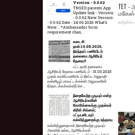
Version - 0.0.62
TET - 
TNSED parents App
மகேஸ் 
Update link - Version
- 0.0.62 New Version
தமிழ்க்கட
- 0.0.62 Date - 24.06.2026 What's
New.... *Ambassador form
requirement chan...
கடைசி
நாள்:10.08.2026.
நிரந்தரப் பணியிடம்
தலைமை ஆசிரியர்
தேவை!!
பட்டதாரி தலைமை
ஆசிரியர் தேவை பணியிடம் : 31.03.2025
முதல் காலிப்பணியிடம் நிரப்ப அனுமதி :
வள்ளியூர் மாவட்டக்கல்வி அலுவலரின்
(தொடக்கக்கல்வி) செ...
நிறைவேற்ற முடியும் என்ற
ஆசிரியர்களின்
கோரிக்கைக்கு முதல்வர்
கிரீன் சிக்னல்;
பட்டியலிடவும்
கல்வித்துறைக்கு உத்தரவு
கல்வித்துறையால் நிறைவேற்ற முடியும்
அளவில் உள்ள, ஆசிரியர்கள்
கோரிக்கைகளை பட்டியலிட்டு அவற்றின்