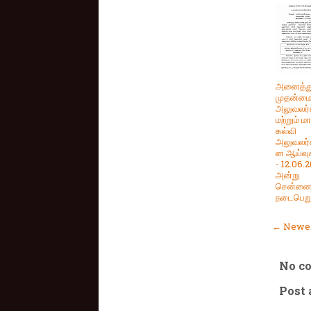
அனைத்து
முதன்மைக
அலுவலர்
மற்றும் ம
கல்வி
அலுவலர்
ன ஆய்வுக
- 12.06.
அன்று
சென்னைய
நடைபெறு
← Newer
No c
Post