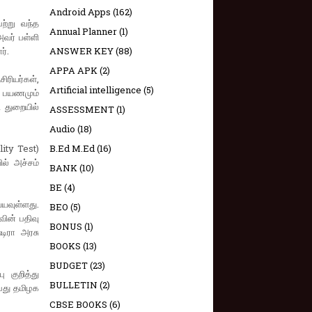
Android Apps
(162)
ற்று வந்த
Annual Planner
(1)
அவர் பள்ளி
ர்.
ANSWER KEY
(88)
APPA APK
(2)
ிரியர்கள்,
Artificial intelligence
(5)
ழு பயணமும்
ி துறையில்
ASSESSMENT
(1)
Audio
(18)
ity Test)
B.Ed M.Ed
(16)
ில் அச்சம்
BANK
(10)
BE
(4)
்யவுள்ளது.
BEO
(5)
வின் பதிவு
BONUS
(1)
டிரா அரசு
BOOKS
(13)
BUDGET
(23)
 குறித்து
BULLETIN
(2)
பது தமிழக
CBSE BOOKS
(6)