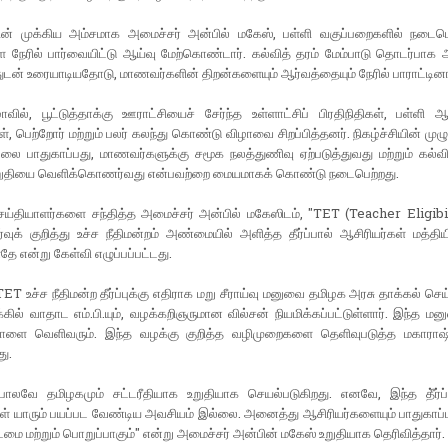
வின் முக்கிய அம்சமாக அமைச்சர் அன்பில் மகேஸ், பள்ளி வகுப்பறைகளில் நடைபெ
 நேரில் பார்வையிட்டு ஆய்வு மேற்கொண்டார். கல்வித் தரம் மேம்பாடு தொடர்பாக 
துடன் உரையாடியதோடு, மாணவர்களின் திறன்களையும் ஆர்வத்தையும் நேரில் பாராட்டினா
வில், பூட்டுத்தாக்கு ஊராட்சியைச் சேர்ந்த உள்ளாட்சிப் பிரதிநிதிகள், பள்ளி ஆச
, பெற்றோர் மற்றும் பலர் கலந்து கொண்டு விழாவை சிறப்பித்தனர். நிகழ்ச்சியின் மு
ூழலை பாதுகாப்பது, மாணவர்களுக்கு சமூக நலத்துணிவு ஏற்படுத்துவது மற்றும் கல்வ
றுதியை வெளிக்கொணர்வது என்பவற்றை மையமாகக் கொண்டு நடைபெற்றது.
ெய்தியாளர்களை சந்தித்த அமைச்சர் அன்பில் மகேஸிடம், "TET (Teacher Eligibil
்வுக் குறித்து உச்ச நீதிமன்றம் அண்மையில் அளித்த தீர்ப்பால் ஆசிரியர்கள் மத்திய
தே என்று கேள்வி எழுப்பப்பட்டது.
TET உச்ச நீதிமன்ற தீர்ப்புக்கு எதிராக மறு சீராய்வு மனுவை தமிழக அரசு தாக்கல் செய
கில் வாதாட எம்.பி.யும், வழக்கறிஞருமான வில்சன் நியமிக்கப்பட்டுள்ளார். இந்த மனு
 நாளை வெளிவரும். இந்த வழக்கு குறித்த வழிமுறைகளை தெளிவுபடுத்த மகாராஷ்
து.
லவே தமிழகமும் சட்டரீதியாக உறுதியாக செயல்படுகிறது. எனவே, இந்த தீ்ர்ப்பு
ள் யாரும் பயப்பட வேண்டிய அவசியம் இல்லை. அனைத்து ஆசிரியர்களையும் பாதுகாப்
மை மற்றும் பொறுப்பாகும்" என்று அமைச்சர் அன்பின் மகேஸ் உறுதியாக தெரிவித்தார்.