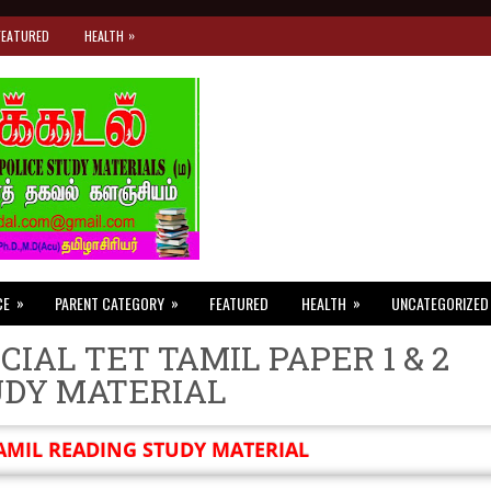
»
FEATURED
HEALTH
»
»
»
CE
PARENT CATEGORY
FEATURED
HEALTH
UNCATEGORIZED
CIAL TET TAMIL PAPER 1 & 2
UDY MATERIAL
AMIL READING STUDY MATERIAL