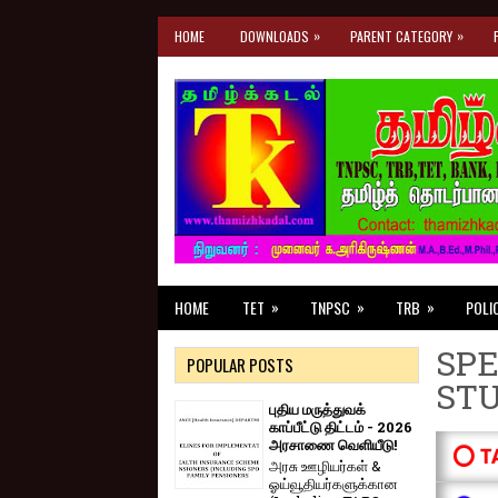
»
»
HOME
DOWNLOADS
PARENT CATEGORY
»
»
»
HOME
TET
TNPSC
TRB
POLI
SPE
POPULAR POSTS
ST
புதிய மருத்துவக்
காப்பீட்டு திட்டம் - 2026
அரசாணை வெளியீடு!
⭕ T
அரசு ஊழியர்கள் &
ஓய்வூதியர்களுக்கான