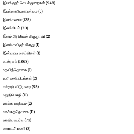
இயக்குநர் செயல்முறைகள்
(948)
இயற்கைவேளாண்மை
(5)
இலக்கணம்
(128)
இலக்கியம்
(70)
இளம் அறிவியல் விஞ்ஞானி
(2)
இளம் கவிஞர் விருது
(1)
இன்றைய செய்திகள்
(1)
உடல்நலம்
(1863)
உதவித்தொகை
(1)
உபரி பணியிடங்கள்
(2)
உள்ளூர் விடுமுறை
(98)
உறுதிமொழி
(11)
ஊக்க ஊதியம்
(2)
ஊக்கத்தொகை
(11)
ஊதிய உயர்வு
(73)
ஊராட்சி மணி
(2)