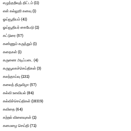
எழுத்தறிவுத் திட்டம்
(11)
என் கல்லூரி கனவு
(1)
ஓய்வூதியம்
(41)
ஓய்வூதியர் கையேடு
(2)
கட்டுரை
(57)
கண்ணும் கருத்தும்
(1)
கதைகள்
(1)
கருணை அடிப்படை
(4)
கருவூலகச்செய்திகள்
(3)
கலந்தாய்வு
(232)
கலைத் திருவிழா
(57)
கல்வி உளவியல்
(84)
கல்விச்செய்திகள்
(18319)
கவிதை
(64)
கற்றல் விளைவுகள்
(2)
கனமழை செய்தி
(72)