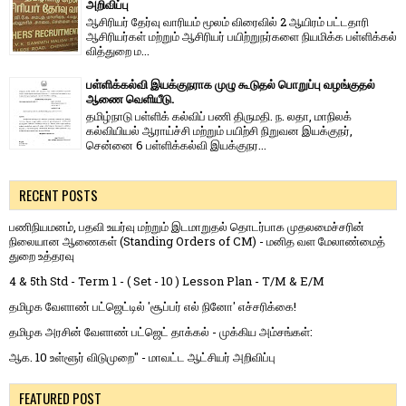
அறிவிப்பு
ஆசிரியர் தேர்வு வாரி​யம் மூலம் விரை​வில் 2 ஆயிரம் பட்​ட​தாரி
ஆசிரியர்​கள் மற்​றும் ஆசிரியர் பயிற்றுநர்​களை நியமிக்க பள்​ளிக்​கல்​
வித்​துறை ம...
பள்ளிக்கல்வி இயக்குநராக முழு கூடுதல் பொறுப்பு வழங்குதல்
ஆணை வெளியீடு.
தமிழ்நாடு பள்ளிக் கல்விப் பணி திருமதி. ந. லதா, மாநிலக்
கல்வியியல் ஆராய்ச்சி மற்றும் பயிற்சி நிறுவன இயக்குநர்,
சென்னை 6 பள்ளிக்கல்வி இயக்குநர...
RECENT POSTS
பணிநியமனம், பதவி உயர்வு மற்றும் இடமாறுதல் தொடர்பாக முதலமைச்சரின்
நிலையான ஆணைகள் (Standing Orders of CM) - மனித வள மேலாண்மைத்
துறை உத்தரவு
4 & 5th Std - Term 1 - ( Set - 10 ) Lesson Plan - T/M & E/M
தமிழக வேளாண் பட்ஜெட்டில் 'சூப்பர் எல் நினோ' எச்சரிக்கை!
தமிழக அரசின் வேளாண் பட்ஜெட் தாக்கல் - முக்கிய அம்சங்கள்:
ஆக. 10 உள்ளூர் விடுமுறை" - மாவட்ட ஆட்சியர் அறிவிப்பு
FEATURED POST