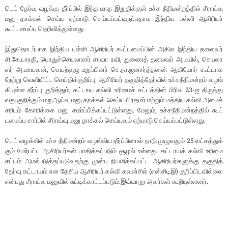
டெட்​ தேர்வு வழக்கு தீர்ப்​பில் இந்த மாத இறு​திக்​குள் உச்​ச நீதிமன்​றத்​தில் சீராய்வு
மனு தாக்​கல் செய்ய ஏற்​பாடு செய்​யப்​பட்​டிருப்​ப​தாக இந்திய பள்ளி ஆசிரியர்
கூட்டமைப்பு தெரி​வித்​துள்​ளது.
இதுதொடர்​பாக இந்​திய பள்ளி ஆசிரியர் கூட்​டமைப்​பின் அகில இந்​திய தலை​வர்
சி.கே.​பார​தி, பொதுச்​செய​லா​ளர் சாவா ரவி, துணைத் தலை​வர் அ.ம​யில், செய​லா​
ளர் அ.மாய​வன், செயற்​குழு உறுப்​பினர் செ.​நா.ஜ​னார்த்​தனன் ஆகியோர் கூட்​டாக
நேற்று வெளி​யிட்ட செய்​திக்​குறிப்​பு: ஆசிரியர் தகு​தித்​தேர்​வில் உச்​சநீ​தி​மன்​றம் வழங்​
கி​யுள்ள தீர்ப்பு குறித்​தும், கட்​டாய கல்வி உரிமைச் சட்​டத்​தின் பிரிவு 23-ஐ திருத்​து​
வது குறித்​தும் மறுஆய்வு மனு தாக்​கல் செய்ய பிரதமர் மற்​றும் மத்​திய கல்வி அமைச்​
சரிடம் கோரிக்கை மனு சமர்ப்​பி்க்​கப்​பட்​டுள்​ளது. மேலும், உச்​சநீ​தி​மன்​றத்​தில் கூட்​
டமைப்பு சார்​பில் சீராய்வு மனு தாக்​கல் செய்​ய​வும் ஏற்​பாடு செய்​யப்​பட்​டுள்​ளது.
டெட் வழக்​கில் உச்​ச நீ​தி​மன்​றம் வழங்​கிய தீர்ப்​பி​னால் நாடு முழு​வதும் 25 லட்​சத்​துக்​
கும் மேற்​பட்ட ஆசிரியர்​கள் பாதிக்​கப்​படும் சூழல் உள்​ளது. கட்​டாயக் கல்வி உரிமை
சட்​டம் அமல்​படுத்​தப்​படு​வதற்கு முன்பு நியமிக்​கப்​பட்ட ஆசிரியர்​களுக்கு தகு​தித்​
தேர்வு கட்​டா​யம் என தேசிய ஆசிரியர் கல்வி கவுன்​சில் (என்​சிடிஇ) குறிப்​பிட​வில்லை
என்​பது சீராய்வு மனு​வில் சுட்​டிக்​காட்​டப்​படும்.இவ்​வாறு அவர்​கள் கூறி​யுள்​ளனர்.