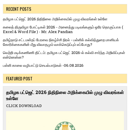
RECENT POSTS
தமிழக பட்ஜெட் 2026 நிதிநிலை அறிக்கையில் முழு விவரங்கள் உள்ளே
கலைத் திருவிழா போட்டிகள் 2026 - அனைத்து படிவங்களும் ஒரே தொகுப்பாக (
Excel & Word File ) - Mr. Alex Pandian
தமிழ்நாடு சட்டமன்றப் பேரவை நிகழ்ச்சி நிரல் - பள்ளிக் கல்வித்துறை மானியக்
கோரிக்கைகளின் மீது விவாதமும் வாக்கெடுப்பும் எப்போது?
வெற்றி மடிக்கணிணி திட்டம்: தமிழக பட்ஜெட் 2026-ல் கல்வி சார்ந்த அறிவிப்புகள்
என்னென்ன?
பள்ளி காலை வழிபாட்டு செயல்பாடுகள் -06.08.2026
FEATURED POST
தமிழக பட்ஜெட் 2026 நிதிநிலை அறிக்கையில் முழு விவரங்கள்
உள்ளே
CLICK DOWNLOAD