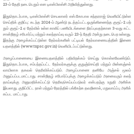
23-ம் தேதி நடை​பெறும் என டிஎன்​பிஎஸ்சி அறி​வித்​துள்​ளது.
இதுதொடர்​பாக, டிஎன்​பிஎஸ்சி செய​லா​ளர் எஸ்​.கோ​பால சுந்​தர​ராஜ் வெளி​யிட்​டுள்ள
செய்​திக் குறிப்​பு: கடந்த 2024-ம் ஆண்டு நடத்​தப்​பட்டஒருங்​கிணைந்த குரூப்-2 மற்​
றும் குரூப்-2 ஏ தேர்​வில் உள்ள காலிப் பணி​யிடங்​களை நிரப்​புவதற்​கான 3-வது கட்ட
சான்​றிதழ் சரி​பார்ப்பு மற்​றும் கலந்​தாய்வு வரும் 23-ந் தேதி அன்று நடை​பெற உள்​ளது.
இதற்கு அழைக்​கப்​பட்​டுள்ள தேர்​வர்​களின் பட்​டியல் தேர்​வாணை​யத்​தின் இணை​
யதளத்​தில் (www.tnpsc.gov.in) வெளி​யிடப்​பட்​டுள்​ளது.
அழைப்​பாணையை இணை​யதளத்​தில் பதி​விறக்​கம் செய்து கொள்ளவேண்​டும்.
இதுதொடர்​பாக, சம்​பந்​தப்​பட்ட தேர்​வர்​களுக்கு குறுஞ்​செய்தி மற்​றும் மின்​னஞ்​சல்
வாயி​லாக தகவல் தெரிவிக்​கப்​படும். அழைப்​பாணை தனியே அஞ்​சல் மூலம்
அனுப்பப்படமாட்​டாது. சான்​றிதழ் சரி​பார்ப்​புக்கு அழைக்​கப்​படும் அனை​வரும் கலந்​
தாய்​வுக்கு அனு​ம​திக்​கப்​பட்டு தெரிவுசெய்​யப்​படு​வர் என்​ப​தற்கு உறுதி அளிக்க
இயலாது. குறிப்​பிட்ட நாள் மற்​றும் நேரத்​தில் பங்​கேற்க தவறி​னால், மறு​வாய்ப்பு அளிக்​
கப்பட மாட்​டாது.