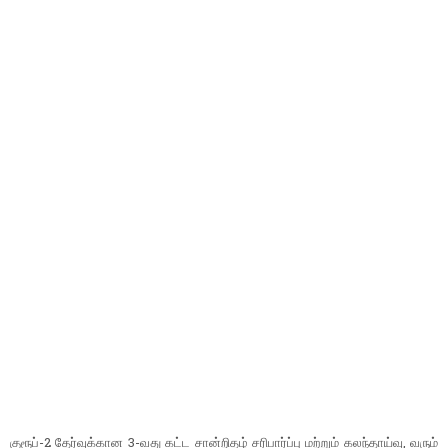
குரூப்-2 தேர்​வுக்​கான 3-வது கட்ட சான்​றிதழ் சரி​பார்ப்பு மற்​றும் கலந்​தாய்​வு, வரும்