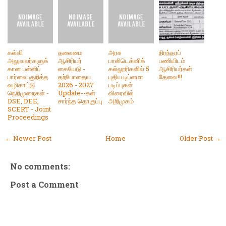
கல்வி
தலைமை
அரசு
நிரந்தரப்
அலுவலர்களுக்
ஆசிரியர்
பாலிடெக்னிக்
பணியிடம்
கான பள்ளிப்
கையேடு -
கல்லூரிகளில் 5
ஆசிரியர்கள்
பார்வை குறித்த
தற்போதைய
புதிய டிப்ளமா
தேவை!!!
வழிகாட்டு
2026 - 2027
படிப்புகள்
நெறிமுறைகள் -
Update--கள்
விரைவில்
DSE, DEE,
சார்ந்த தொகுப்பு
அறிமுகம்
SCERT - Joint
Proceedings
← Newer Post
Home
Older Post →
No comments:
Post a Comment