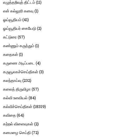
எழுத்தறிவுத் திட்டம்
(11)
என் கல்லூரி கனவு
(1)
ஓய்வூதியம்
(41)
ஓய்வூதியர் கையேடு
(2)
கட்டுரை
(57)
கண்ணும் கருத்தும்
(1)
கதைகள்
(1)
கருணை அடிப்படை
(4)
கருவூலகச்செய்திகள்
(3)
கலந்தாய்வு
(232)
கலைத் திருவிழா
(57)
கல்வி உளவியல்
(84)
கல்விச்செய்திகள்
(18319)
கவிதை
(64)
கற்றல் விளைவுகள்
(2)
கனமழை செய்தி
(72)