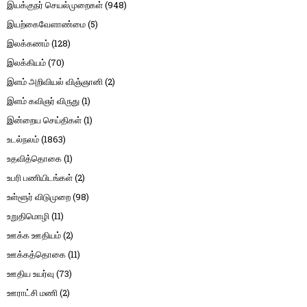
இயக்குநர் செயல்முறைகள்
(948)
இயற்கைவேளாண்மை
(5)
இலக்கணம்
(128)
இலக்கியம்
(70)
இளம் அறிவியல் விஞ்ஞானி
(2)
இளம் கவிஞர் விருது
(1)
இன்றைய செய்திகள்
(1)
உடல்நலம்
(1863)
உதவித்தொகை
(1)
உபரி பணியிடங்கள்
(2)
உள்ளூர் விடுமுறை
(98)
உறுதிமொழி
(11)
ஊக்க ஊதியம்
(2)
ஊக்கத்தொகை
(11)
ஊதிய உயர்வு
(73)
ஊராட்சி மணி
(2)