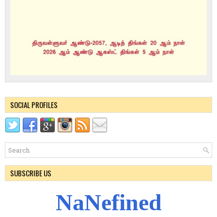
SOCIAL PROFILES
SUBSCRIBE US
N
a
N
e
f
i
n
e
d