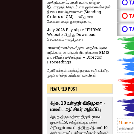
⭕ T
பணிநியமனம், பதவி உயர்வு மற்றும்
இடமாறுதல் தொடர்பாக முதலமைச்சரின்
நிலையான ஆணைகள் (Standing
⭕ T
Orders of CM) - மனித வள
மேலாண்மைத் துறை உத்தரவு
⭕ T
July 2026 Pay slip ஐ IFHRMS
Website லிருந்து Download
செய்யலாம் - வழிமுறை
மாணவர்களுக்கு சீருடை தைக்க அளவு
எடுக்க மாணவர்கள் விபரங்களை EMIS
ல் பதிவேற்றம் செய்தல் -- Director
Proceedings
ஆசிரியர்கள் கண்டித்ததாக கூறி விபரீத
முடிவெடுத்த பள்ளி மாணவிகள்
FEATURED POST
ஆக. 10 உள்ளூர் விடுமுறை -
மாவட்ட ஆட்சியர் அறிவிப்பு
ஆடித் திருவாதிரை திருவிழாவை
முன்னிட்டு, தமிழ்நாட்டில் உள்ள
Home
அரியலூர் மாவட்டத்திற்கு ஆகஸ்ட் 10
எதிரொலி
அன்று மாவட்ட நிர்வாகத்தால் உள்ளூர்