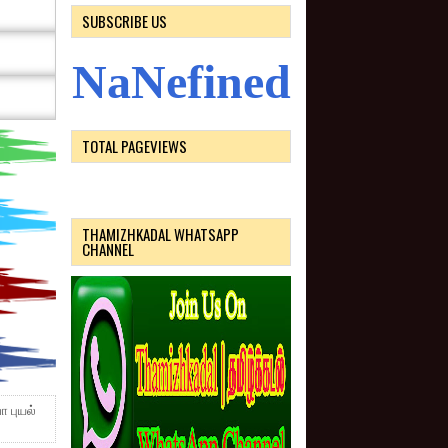
SUBSCRIBE US
N
a
N
e
f
i
n
e
d
TOTAL PAGEVIEWS
THAMIZHKADAL WHATSAPP
CHANNEL
ா புயல்