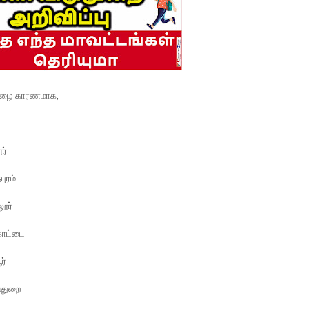
ழை காரணமாக,
ர்
புரம்
லூர்
கோட்டை
ர்
ுதுறை