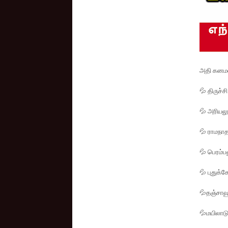
அதி கனம
💦 திருச்சி
💦 அரியலூ
💦 ராமநாத
💦 பெரம்ப
💦 புதுக்
💦தஞ்சாவூ
💦மயிலாட