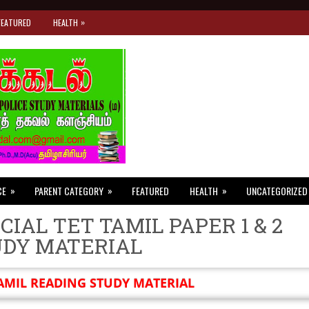
»
FEATURED
HEALTH
»
»
»
CE
PARENT CATEGORY
FEATURED
HEALTH
UNCATEGORIZED
CIAL TET TAMIL PAPER 1 & 2
UDY MATERIAL
AMIL READING STUDY MATERIAL