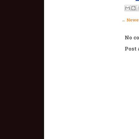
← Newer
No c
Post