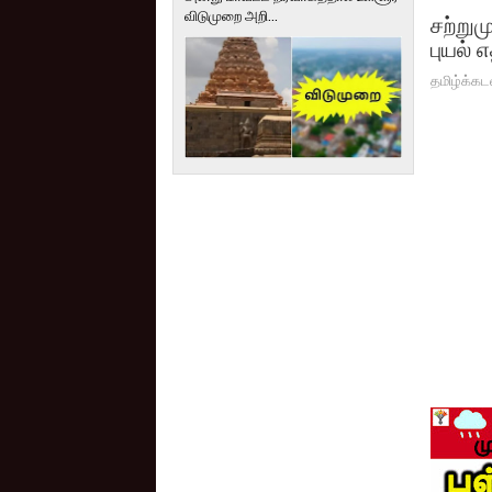
விடுமுறை அறி...
சற்றும
புயல் 
தமிழ்க்கட