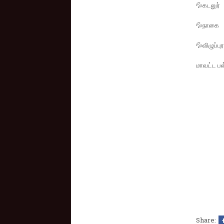
💦கடலுர்
💦நாகை
💦விழுப்புர
மாவட்ட பள
Share: