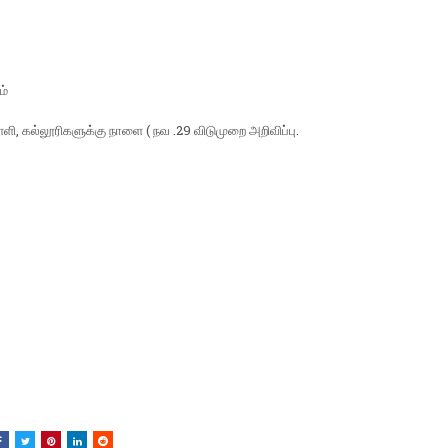
ம்
்ளி, கல்லூரிகளுக்கு நாளை ( நவ .29 விடுமுறை அறிவிப்பு.