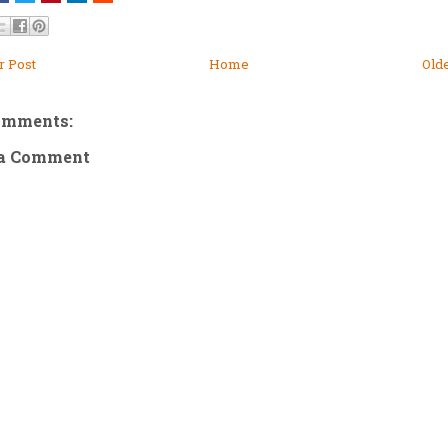
 Post
Home
Old
omments:
 a Comment