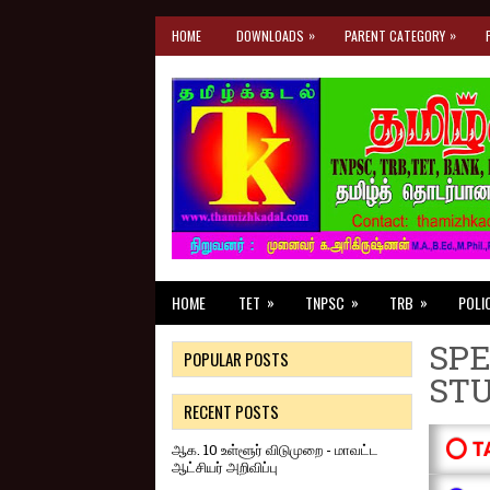
»
»
HOME
DOWNLOADS
PARENT CATEGORY
»
»
»
HOME
TET
TNPSC
TRB
POLI
SPE
POPULAR POSTS
ST
RECENT POSTS
⭕ T
ஆக. 10 உள்ளூர் விடுமுறை - மாவட்ட
ஆட்சியர் அறிவிப்பு