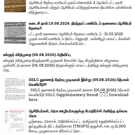
ஆசிரியர் தேர்வு வாரி​யம் மூலம் விரை​வில் 2 ஆயிரம் பட்​ட​தாரி
ஆசிரியர்​கள் மற்​றும் ஆசிரியர் பயிற்றுநர்​களை நியமிக்க பள்​ளிக்​கல்​
வித்​துறை ம...
கடைசி நாள்:10.08.2026. நிரந்தரப் பணியிடம் தலைமை ஆசிரியர்
தேவை!!
பட்டதாரி தலைமை ஆசிரியர் தேவை பணியிடம் : 31.03.2025
முதல் காலிப்பணியிடம் நிரப்ப அனுமதி : வள்ளியூர் மாவட்டக்கல்வி
அலுவலரின் (தொடக்கக்கல்வி) செ...
உள்ளூர் விடுமுறை (06.08.2026) அறிவிப்பு
உள்ளூர் விடுமுறை திருத்தணி முருகன் கோயில் ஆடி கிருத்திகை விழாவை
முன்னிட்டு நாளை (06.08.2026) திருவள்ளூர் மாவட்டத்திற்கு உள்ளூர் விடுமுறை
அற...
SSLC துணைத் தேர்வு முடிவுகள் இன்று (05.08.2026) பிற்பகல்
வெளியீடு!!!
SSLC துணைத் தேர்வு முடிவுகள் நாளை (05.08.2026) பிற்பகல்
வெளியீடு! SSLC Supplementary Result 👇👇👇 Download
here
ஆசிரியர்கள், அரசு ஊழியர்களுக்கு பேரதிர்ச்சி அளித்த தவெக
அரசு
முந்தைய அரசால் அறிவிக்கப்பட்ட தமிழ்நாடு உறுதிளிக்கப்பட்ட
ஓய்வூதியத் திட்டத்திற்கான (TNGPS) ஒதுக்கீடான ரூ.11,000
கோடி முழுமையாக நீக்கப்பட்டுள...