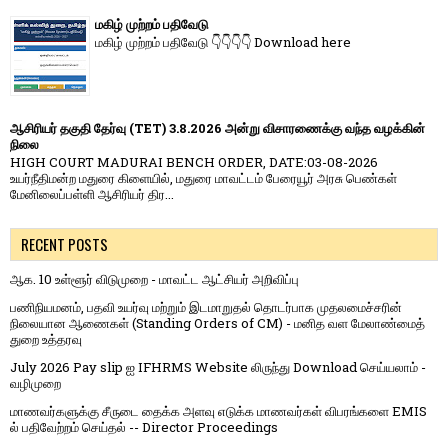
மகிழ் முற்றம் பதிவேடு
மகிழ் முற்றம் பதிவேடு 👇👇👇👇 Download here
ஆசிரியர் தகுதி தேர்வு (TET) 3.8.2026 அன்று விசாரணைக்கு வந்த வழக்கின்
நிலை
HIGH COURT MADURAI BENCH ORDER, DATE:03-08-2026
உயர்நீதிமன்ற மதுரை கிளையில், மதுரை மாவட்டம் பேரையூர் அரசு பெண்கள்
மேனிலைப்பள்ளி ஆசிரியர் திர...
RECENT POSTS
ஆக. 10 உள்ளூர் விடுமுறை - மாவட்ட ஆட்சியர் அறிவிப்பு
பணிநியமனம், பதவி உயர்வு மற்றும் இடமாறுதல் தொடர்பாக முதலமைச்சரின்
நிலையான ஆணைகள் (Standing Orders of CM) - மனித வள மேலாண்மைத்
துறை உத்தரவு
July 2026 Pay slip ஐ IFHRMS Website லிருந்து Download செய்யலாம் -
வழிமுறை
மாணவர்களுக்கு சீருடை தைக்க அளவு எடுக்க மாணவர்கள் விபரங்களை EMIS
ல் பதிவேற்றம் செய்தல் -- Director Proceedings