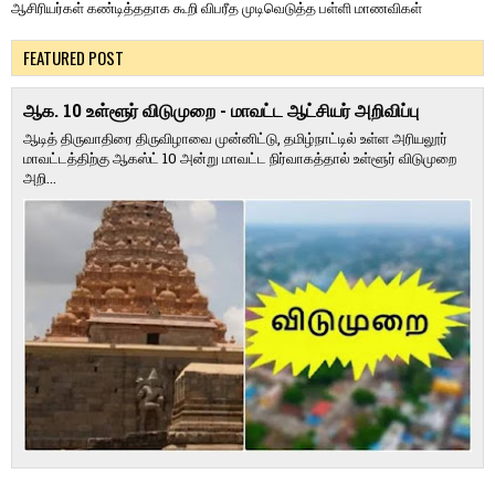
ஆசிரியர்கள் கண்டித்ததாக கூறி விபரீத முடிவெடுத்த பள்ளி மாணவிகள்
FEATURED POST
ஆக. 10 உள்ளூர் விடுமுறை - மாவட்ட ஆட்சியர் அறிவிப்பு
ஆடித் திருவாதிரை திருவிழாவை முன்னிட்டு, தமிழ்நாட்டில் உள்ள அரியலூர்
மாவட்டத்திற்கு ஆகஸ்ட் 10 அன்று மாவட்ட நிர்வாகத்தால் உள்ளூர் விடுமுறை
அறி...