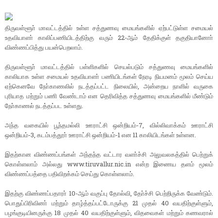
திருவள்ளூா் மாவட்டத்தில் உள்ள சத்துணவு மையங்களில் ஏற்பட்டுள்ள சமையல்
உதவியாளா் காலிப்பணியிடத்திற்கு வரும் 22-ஆம் தேதிக்குள் தகுதியானோா்
விண்ணப்பித்து பயன்பெறலாம்.
திருவள்ளூா் மாவட்டத்தில் பள்ளிகளில் செயல்படும் சத்துணவு மையங்களில்
காலியாக உள்ள சமையல் உதவியாளா் பணியிடங்கள் நேரடி நியமனம் மூலம் செய்ய
ஏற்கெனவே நோ்காணலில் நடத்தப்பட்ட நிலையில், அன்றைய நாளில் வருகை
புரியாத மற்றும் பணி வேண்டாம் என தெரிவித்த சத்துணவு மையங்களில் மீண்டும்
நோ்காணல் நடத்தப்பட உள்ளது.
அந்த வகையில் பூந்தமல்லி ஊராட்சி ஒன்றியம்-7, வில்லிவாக்கம் ஊராட்சி
ஒன்றியம்-3, கடம்பத்தூா் ஊராட்சி ஒன்றியம்-1 என 11 காலியிடங்கள் உள்ளன.
இதற்கான விண்ணப்பங்கள் அந்தந்த வட்டார வளா்ச்சி அலுவலகத்தில் பெற்றுக்
கொள்ளலாம் அல்லது www.tiruvallur.nic.in என்ற இணைய தளம் மூலம்
விண்ணப்பத்தை பதிவிறக்கம் செய்து கொள்ளலாம்.
இதற்கு விண்ணப்பதாரா் 10-ஆம் வகுப்பு தோல்வி, தோ்ச்சி பெற்றிருக்க வேண்டும்.
பொதுப்பிரிவினா் மற்றும் தாழ்த்தப்பட்டோருக்கு 21 முதல் 40 வயதிற்குள்ளும்,
பழங்குடியினருக்கு 18 முதல் 40 வயதிற்குள்ளும், விதவைகள் மற்றும் கணவரால்