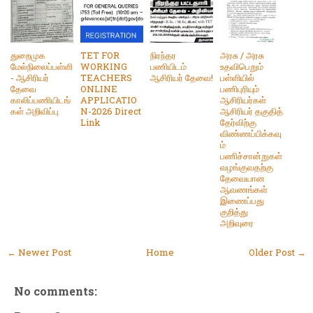
துறைமுக
TET FOR
நிரந்தர
அரசு / அரசு
மேல்நிலைப்பள்ளி
WORKING
பணியிடம்
உதவிபெறும்
- ஆசிரியர்
TEACHERS
ஆசிரியர் தேவை!
பள்ளியில்
தேவை
ONLINE
பணிபுரியும்
காலிப்பணியிடங்
APPLICATIO
ஆசிரியர்கள்
கள் அறிவிப்பு
N-2026 Direct
ஆசிரியர் தகுதித்
Link
தேர்விற்கு
விண்ணப்பிக்கவு
ம்
பணிச்சான்றுகள்
வழங்குவதற்கு
தேவையான
ஆவணங்கள்
இணைப்பது
குறித்து
அறிவுரை
← Newer Post
Home
Older Post →
No comments: