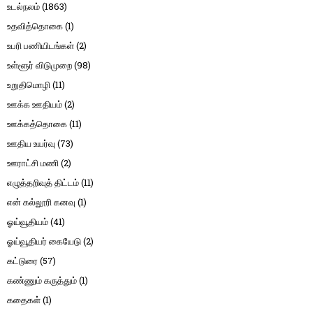
உடல்நலம்
(1863)
உதவித்தொகை
(1)
உபரி பணியிடங்கள்
(2)
உள்ளூர் விடுமுறை
(98)
உறுதிமொழி
(11)
ஊக்க ஊதியம்
(2)
ஊக்கத்தொகை
(11)
ஊதிய உயர்வு
(73)
ஊராட்சி மணி
(2)
எழுத்தறிவுத் திட்டம்
(11)
என் கல்லூரி கனவு
(1)
ஓய்வூதியம்
(41)
ஓய்வூதியர் கையேடு
(2)
கட்டுரை
(57)
கண்ணும் கருத்தும்
(1)
கதைகள்
(1)