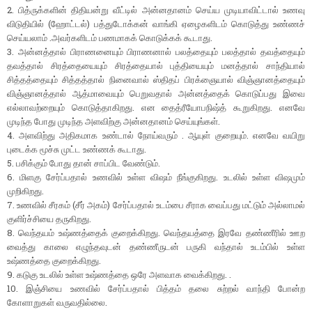
2. பித்ருக்களின் திதியன்று வீட்டில் அன்னதானம் செய்ய முடியாவிட்டால் உணவு
விடுதியில் (ஹோட்டல்) பத்துடோக்கன் வாங்கி ஏழைகளிடம் கொடுத்து உண்ணச்
செய்யலாம் .அவர்களிடம் பணமாகக் கொடுக்கக் கூடாது.
3. அன்னத்தால் பிராணனையும் பிராணனால் பலத்தையும் பலத்தால் தவத்தையும்
தவத்தால் சிரத்தையையும் சிரத்தையால் புத்தியையும் மனத்தால் சாந்தியால்
சித்தத்தையும் சித்தத்தால் நினைவால் ஸ்திதப் பிரக்ஞையால் விஞ்ஞானத்தையும்
விஞ்ஞானத்தால் ஆத்மாவையும் பெறுவதால் அன்னத்தைக் கொடுப்பது இவை
எல்லாவற்றையும் கொடுத்தாகிறது. என தைத்ரீயோபநிஷ்த் கூறுகிறது. எனவே
முடிந்த போது முடிந்த அளவிற்கு அன்னதானம் செய்யுங்கள்.
4. அளவிற்து அதிகமாக உண்டால் நோய்வரும் . ஆயுள் குறையும். எனவே வயிறு
புடைக்க மூச்சு முட்ட உண்ணக் கூடாது.
5. பசிக்கும் போது தான் சாப்பிட வேண்டும்.
6. மிளகு சேர்ப்பதால் உணவில் உள்ள விஷம் நீங்குகிறது. உடலில் உள்ள விஷமும்
முறிகிறது.
7. உணவில் சீரகம் (சீர் அகம்) சேர்ப்பதால் உடம்பை சீராக வைப்பது மட்டும் அல்லாமல்
குளிர்ச்சியை தருகிறது.
8. வெந்தயம் உஷ்ணத்தைக் குறைக்கிறது. வெந்தயத்தை இரவே தண்ணீரில் ஊற
வைத்து காலை எழுந்தவுடன் தண்ணீருடன் பருகி வந்தால் உடம்பில் உள்ள
உஷ்ணத்தை குறைக்கிறது.
9. கடுகு உடலில் உள்ள உஷ்ணத்தை ஒரே அளவாக வைக்கிறது. .
10. இஞ்சியை உணவில் சேர்ப்பதால் பித்தம் தலை சுற்றல் வாந்தி போன்ற
கோளாறுகள் வருவதில்லை.