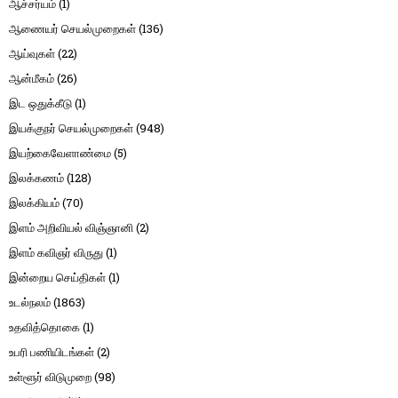
ஆச்சர்யம்
(1)
ஆணையர் செயல்முறைகள்
(136)
ஆய்வுகள்
(22)
ஆன்மீகம்
(26)
இட ஒதுக்கீடு
(1)
இயக்குநர் செயல்முறைகள்
(948)
இயற்கைவேளாண்மை
(5)
இலக்கணம்
(128)
இலக்கியம்
(70)
இளம் அறிவியல் விஞ்ஞானி
(2)
இளம் கவிஞர் விருது
(1)
இன்றைய செய்திகள்
(1)
உடல்நலம்
(1863)
உதவித்தொகை
(1)
உபரி பணியிடங்கள்
(2)
உள்ளூர் விடுமுறை
(98)