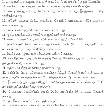
11. உணவு உண்பதற்கு முன்பு கை கால் வாய் போன்றவற்றை நீரால் கழுவ வேண்டும்.
12. காலில் ஈரம் உலர்வதற்கு முன்பே உணவு உண்ணத் தொடங்க வேண்டும்.
13. உணவு உண்ணும் போது பேசக் கூடாது. படிக்கக் கூடாது. இடதுகையை கீழே
ஊன்றக் கூடாது
14. வீட்டில் கதவை திறந்து வைத்துக் கொண்டு வாசலுக்கு எதிரே அமர்ந்து
உண்ணக் கூடாது.
15. காலணி அணிந்துக் கொண்டு உண்ணக் கூடாது.
16. சூரிய உதயத்திலும் மறையும் பொழுதும் உண்ணக் கூடாது.
17. உணவு உண்ணும் போது உண்பதில் கவனமாக இருக்க வேண்டும்.
18. நிலவின் ஒளியில் உண்ணக் கூடாது. பௌர்ணமியில் நிலாச் சாப்பாடு தனியாகச்
சாப்பிடக் கூடாது. பலருடன் சேர்ந்து சாப்பிடலாம்.
19. இருட்டிலோ நிழற்படும் இடங்களிலோ உண்ணக் கூடாது.
20. சாப்பிடும் பொழுது நடுவில் எழுந்து சென்று மீண்டும் வந்து சாப்பிடக் கூடாது.
நின்று கொண்டு சாப்பிடக் கூடாது.
21. அதிக கோபத்துடன் உணவு உண்ணக் கூடாது.
22. சாப்பிடும் போது தட்டினைக் கையில் எடுத்துக் கொண்டு உண்ணக் கூடாது.
தட்டை மடியில் வைத்துக் கொண்டும் படுத்துக் கொண்டும் உண்ணக் கூடாது.
23. இலையைத் துடைத்து வலித்துச் சாப்பிடுவதும் விரலில் ஒட்டி உள்ளதை சப்பிச்
சாப்பிடுவதும் தரித்திரத்தை வளர்க்கும்;.
24. வெங்கலம் அலுமினியம் மற்றும் செம்பு பாத்திரங்களில் சமையல் செய்யக்
கூடாது.
25. புரச இலையில் சாப்பிட்டால் புத்தி வளரும்.
26. வெள்ளித் தட்டில் இலையில் சாப்பிட்டால் நல்ல அழகு அறிவு மன ஒருமைப்பாடு