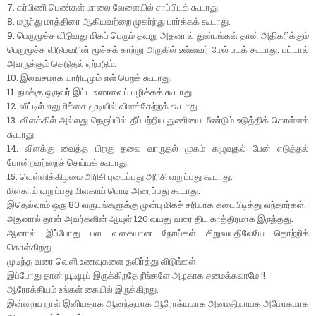
7. கர்பிணி பெண்கள் மாலை வேளையில் சாப்பிடக் கூடாது.
8. மருந்து மாத்திரை ஆகியவற்றை முகர்ந்து பார்க்கக் கூடாது.
9. பெருமூச்சு விடுவது மிகப் பெரும் தவறு அதனால் துன்பங்கள் தான் அதிகரிக்கும்
பெருமூச்சு விடுபவரின் மூச்சுக் காற்று அருகில் உள்ளவர் மேல் படக் கூடாது. பட்டால்
அவருக்கும் கெடுதல் ஏற்படும்.
10. இலவசமாக யாரிடமும் எள் பெறக் கூடாது.
11. நமக்கு ஒருவர் இட்ட உணவைப் பழிக்கக் கூடாது.
12. வீட்டில் எலுமிச்சை மூடியில் விளக்கேற்றக் கூடாது.
13. விளக்கில் அல்லது நெருப்பில் தீப்பற்றிய துணியை மீண்டும் உடுத்திக் கொள்ளக்
கூடாது.
14. விளக்கு வைத்த பிறகு தலை வாருதல் முகம் கழுவுதல் பேன் எடுத்தல்
போன்றவற்றைச் செய்யக் கூடாது.
15. வெள்ளிக்கிழமை அரிசி புடைப்பது அரிசி வறுப்பது கூடாது.
மிளகாய் வறுப்பது மிளகாய் பொடி அரைப்பது கூடாது.
இதெல்லாம் ஒரு 80 வருடங்களுக்கு முன்பு மிகச் சரியாக கடைபிடித்து வந்தார்கள்.
அதனால் தான் அவர்களின் ஆயுள் 120 வயது வரை திட காத்திரமாக இருந்தது.‌
ஆனால் இப்போது பல வகையான நோய்கள் சிறுவயதிலேயே தொற்றிக்
கொள்கிறது.
முடிந்த வரை வெளி உணவுகளை தவிர்த்து விடுங்கள்.
இப்போது தான் யூடியூப் இருக்கிறதே நீங்களே அழகாக சமைக்கலாமே !!
ஆரோக்கியம் உங்கள் கையில் இருக்கிறது.
இன்றைய நாள் இனியதாக ஆனந்தமாக ஆரோக்யமாக அமைதியாயக அமோகமாக