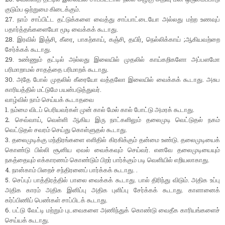
குடும்ப ஒற்றுமை கிடைக்கும்.
27. நாம் சாப்பிட்ட தட்டுக்களை வைத்து சாப்பாட்டையோ அல்லது மற்ற உணவுப்
பதார்த்தங்களையோ மூடி வைக்கக் கூடாது.
28. இரவில் இஞ்சி, கீரை, பாகற்காய், கஞ்சி, தயிர், நெல்லிக்காய் ;ஆகியவற்றை
சேர்க்கக் கூடாது.
29. உண்ணும் தட்டில் அல்லது இலையில் முதலில் காய்கறிகளோ அப்பளமோ
பரிமாறாமல் சாதத்தை பரிமாறக் கூடாது.
30. அதே போல் முதலில் கீரையோ வத்தலோ இலையில் வைக்கக் கூடாது. அசுப
காரியத்தில் மட்டுமே பயன்படுத்துவர்.
வாழ்வில் நாம் செய்யக் கூடாதவை
1. நம்மை விடப் பெரியவர்கள் முன் கால் மேல் கால் போட்டு அமரக் கூடாது.
2. செவ்வாய், வெள்ளி ஆகிய இரு நாட்களிலும் தலைமுடி வெட்டுதல் நகம்
வெட்டுதல் சவரம் செய்து கொள்ளுதல் கூடாது.
3. தலைமுடிக்கு மந்திரங்களை எளிதில் கிரகிக்கும் தன்மை உண்டு. தலைமுடியைக்
கொண்டு பில்லி சூனிய ஏவல் வைக்கவும் செய்வர். எனவே தலைமுடியையும்
நகத்தையும் எக்காரணம் கொண்டும் பிறர் பார்க்கும் படி வெளியில் எறியலாகாது.
4. நான்காம் பிறைச் சந்திரனைப் பார்க்கக் கூடாது. .
5. செப்புப் பாத்திரத்தில் பாலை வைக்கக் கூடாது. பால் திரிந்து விடும். அதிக உப்பு
அதிக காரம் அதிக இனிப்பு அதிக புளிப்பு சேர்க்கக் கூடாது. காளானைக்
கர்ப்பிணிப் பெண்கள் சாப்பிடக் கூடாது.
6. பட்டு வேட்டி மற்றும் புடவைகளை அணிந்துக் கொண்டு வைதீக காரியங்களைச்
செய்யக் கூடாது.