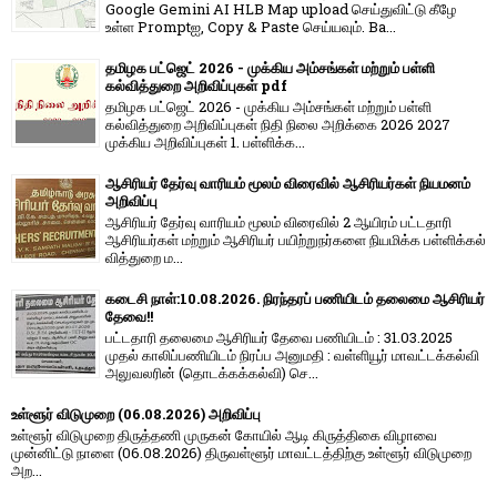
Google Gemini AI HLB Map upload செய்துவிட்டு கீழே
உள்ள Promptஐ, Copy & Paste செய்யவும். Ba...
தமிழக பட்ஜெட் 2026 - முக்கிய அம்சங்கள் மற்றும் பள்ளி
கல்வித்துறை அறிவிப்புகள் pdf
தமிழக பட்ஜெட் 2026 - முக்கிய அம்சங்கள் மற்றும் பள்ளி
கல்வித்துறை அறிவிப்புகள் நிதி நிலை அறிக்கை 2026 2027
முக்கிய அறிவிப்புகள் 1. பள்ளிக்க...
ஆசிரியர் தேர்வு வாரியம் மூலம் விரைவில் ஆசிரியர்கள் நியமனம்
அறிவிப்பு
ஆசிரியர் தேர்வு வாரி​யம் மூலம் விரை​வில் 2 ஆயிரம் பட்​ட​தாரி
ஆசிரியர்​கள் மற்​றும் ஆசிரியர் பயிற்றுநர்​களை நியமிக்க பள்​ளிக்​கல்​
வித்​துறை ம...
கடைசி நாள்:10.08.2026. நிரந்தரப் பணியிடம் தலைமை ஆசிரியர்
தேவை!!
பட்டதாரி தலைமை ஆசிரியர் தேவை பணியிடம் : 31.03.2025
முதல் காலிப்பணியிடம் நிரப்ப அனுமதி : வள்ளியூர் மாவட்டக்கல்வி
அலுவலரின் (தொடக்கக்கல்வி) செ...
உள்ளூர் விடுமுறை (06.08.2026) அறிவிப்பு
உள்ளூர் விடுமுறை திருத்தணி முருகன் கோயில் ஆடி கிருத்திகை விழாவை
முன்னிட்டு நாளை (06.08.2026) திருவள்ளூர் மாவட்டத்திற்கு உள்ளூர் விடுமுறை
அற...