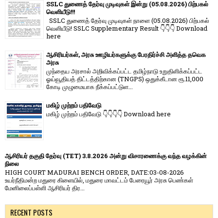
SSLC துணைத் தேர்வு முடிவுகள் இன்று (05.08.2026) பிற்பகல்
வெளியீடு!!!
SSLC துணைத் தேர்வு முடிவுகள் நாளை (05.08.2026) பிற்பகல்
வெளியீடு! SSLC Supplementary Result 👇👇👇 Download
here
ஆசிரியர்கள், அரசு ஊழியர்களுக்கு பேரதிர்ச்சி அளித்த தவெக
அரசு
முந்தைய அரசால் அறிவிக்கப்பட்ட தமிழ்நாடு உறுதிளிக்கப்பட்ட
ஓய்வூதியத் திட்டத்திற்கான (TNGPS) ஒதுக்கீடான ரூ.11,000
கோடி முழுமையாக நீக்கப்பட்டுள...
மகிழ் முற்றம் பதிவேடு
மகிழ் முற்றம் பதிவேடு 👇👇👇👇 Download here
ஆசிரியர் தகுதி தேர்வு (TET) 3.8.2026 அன்று விசாரணைக்கு வந்த வழக்கின்
நிலை
HIGH COURT MADURAI BENCH ORDER, DATE:03-08-2026
உயர்நீதிமன்ற மதுரை கிளையில், மதுரை மாவட்டம் பேரையூர் அரசு பெண்கள்
மேனிலைப்பள்ளி ஆசிரியர் திர...
RECENT POSTS