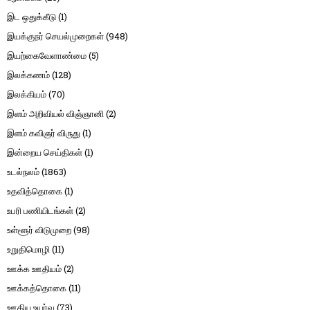
இட ஒதுக்கீடு
(1)
இயக்குநர் செயல்முறைகள்
(948)
இயற்கைவேளாண்மை
(5)
இலக்கணம்
(128)
இலக்கியம்
(70)
இளம் அறிவியல் விஞ்ஞானி
(2)
இளம் கவிஞர் விருது
(1)
இன்றைய செய்திகள்
(1)
உடல்நலம்
(1863)
உதவித்தொகை
(1)
உபரி பணியிடங்கள்
(2)
உள்ளூர் விடுமுறை
(98)
உறுதிமொழி
(11)
ஊக்க ஊதியம்
(2)
ஊக்கத்தொகை
(11)
ஊதிய உயர்வு
(73)