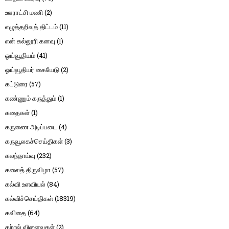
ஊராட்சி மணி
(2)
எழுத்தறிவுத் திட்டம்
(11)
என் கல்லூரி கனவு
(1)
ஓய்வூதியம்
(41)
ஓய்வூதியர் கையேடு
(2)
கட்டுரை
(57)
கண்ணும் கருத்தும்
(1)
கதைகள்
(1)
கருணை அடிப்படை
(4)
கருவூலகச்செய்திகள்
(3)
கலந்தாய்வு
(232)
கலைத் திருவிழா
(57)
கல்வி உளவியல்
(84)
கல்விச்செய்திகள்
(18319)
கவிதை
(64)
கற்றல் விளைவுகள்
(2)