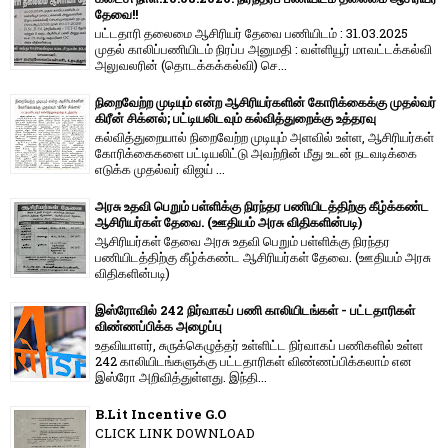
தேவை!!
பட்டதாரி தலைமை ஆசிரியர் தேவை பணியிடம் : 31.03.2025
முதல் காலிப்பணியிடம் நிரப்ப அனுமதி : வள்ளியூர் மாவட்டக்கல்வி
அலுவலரின் (தொடக்கக்கல்வி) செ...
நிறைவேற்ற முடியும் என்ற ஆசிரியர்களின் கோரிக்கைக்கு முதல்வர்
கிரீன் சிக்னல்; பட்டியலிடவும் கல்வித்துறைக்கு உத்தரவு
கல்வித்துறையால் நிறைவேற்ற முடியும் அளவில் உள்ள, ஆசிரியர்கள்
கோரிக்கைகளை பட்டியலிட்டு அவற்றின் மீது உடன் நடவடிக்கை
எடுக்க முதல்வர் விஜய் ...
அரசு உதவி பெறும் பள்ளிக்கு நிரந்தர பணியிடத்திற்கு கீழ்க்கண்ட
ஆசிரியர்கள் தேவை. (ஊதியம் அரசு விதிகளின்படி)
ஆசிரியர்கள் தேவை அரசு உதவி பெறும் பள்ளிக்கு நிரந்தர
பணியிடத்திற்கு கீழ்க்கண்ட ஆசிரியர்கள் தேவை. (ஊதியம் அரசு
விதிகளின்படி)
இஸ்ரோவில் 242 நிர்வாகப் பணி காலியிடங்கள் - பட்டதாரிகள்
விண்ணப்பிக்க அழைப்பு
உதவியாளர், சுருக்கெழுத்தர் உள்ளிட்ட நிர்வாகப் பணிகளில் உள்ள
242 காலியிடங்களுக்கு பட்டதாரிகள் விண்ணப்பிக்கலாம் என
இஸ்ரோ அறிவித்துள்ளது. இந்தி...
B.Lit Incentive G.O
CLICK LINK DOWNLOAD