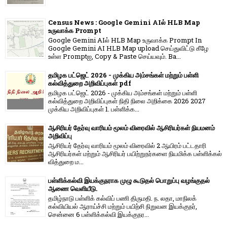
Census News : Google Gemini AIல் HLB Map
உருவாக்க Prompt
Google Gemini AIல் HLB Map உருவாக்க Prompt In
Google Gemini AI HLB Map upload செய்துவிட்டு கீழே
உள்ள Promptஐ, Copy & Paste செய்யவும். Ba...
தமிழக பட்ஜெட் 2026 - முக்கிய அம்சங்கள் மற்றும் பள்ளி
கல்வித்துறை அறிவிப்புகள் pdf
தமிழக பட்ஜெட் 2026 - முக்கிய அம்சங்கள் மற்றும் பள்ளி
கல்வித்துறை அறிவிப்புகள் நிதி நிலை அறிக்கை 2026 2027
முக்கிய அறிவிப்புகள் 1. பள்ளிக்க...
ஆசிரியர் தேர்வு வாரியம் மூலம் விரைவில் ஆசிரியர்கள் நியமனம்
அறிவிப்பு
ஆசிரியர் தேர்வு வாரி​யம் மூலம் விரை​வில் 2 ஆயிரம் பட்​ட​தாரி
ஆசிரியர்​கள் மற்​றும் ஆசிரியர் பயிற்றுநர்​களை நியமிக்க பள்​ளிக்​கல்​
வித்​துறை ம...
பள்ளிக்கல்வி இயக்குநராக முழு கூடுதல் பொறுப்பு வழங்குதல்
ஆணை வெளியீடு.
தமிழ்நாடு பள்ளிக் கல்விப் பணி திருமதி. ந. லதா, மாநிலக்
கல்வியியல் ஆராய்ச்சி மற்றும் பயிற்சி நிறுவன இயக்குநர்,
சென்னை 6 பள்ளிக்கல்வி இயக்குநர...