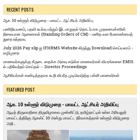
RECENT POSTS
ஆக. 10 உள்ளூர் விடுமுறை - மாவட்ட ஆட்சியர் அறிவிப்பு
பணிநியமனம், பதவி உயர்வு மற்றும் இடமாறுதல் தொடர்பாக முதலமைச்சரின்
நிலையான ஆணைகள் (Standing Orders of CM) - மனித வள மேலாண்மைத்
துறை உத்தரவு
July 2026 Pay slip ஐ IFHRMS Website லிருந்து Download செய்யலாம் -
வழிமுறை
மாணவர்களுக்கு சீருடை தைக்க அளவு எடுக்க மாணவர்கள் விபரங்களை EMIS
ல் பதிவேற்றம் செய்தல் -- Director Proceedings
ஆசிரியர்கள் கண்டித்ததாக கூறி விபரீத முடிவெடுத்த பள்ளி மாணவிகள்
FEATURED POST
ஆக. 10 உள்ளூர் விடுமுறை - மாவட்ட ஆட்சியர் அறிவிப்பு
ஆடித் திருவாதிரை திருவிழாவை முன்னிட்டு, தமிழ்நாட்டில் உள்ள அரியலூர்
மாவட்டத்திற்கு ஆகஸ்ட் 10 அன்று மாவட்ட நிர்வாகத்தால் உள்ளூர் விடுமுறை
அறி...