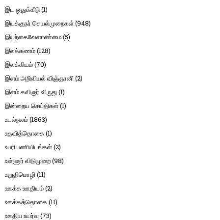
இட ஒதுக்கீடு
(1)
இயக்குநர் செயல்முறைகள்
(948)
இயற்கைவேளாண்மை
(5)
இலக்கணம்
(128)
இலக்கியம்
(70)
இளம் அறிவியல் விஞ்ஞானி
(2)
இளம் கவிஞர் விருது
(1)
இன்றைய செய்திகள்
(1)
உடல்நலம்
(1863)
உதவித்தொகை
(1)
உபரி பணியிடங்கள்
(2)
உள்ளூர் விடுமுறை
(98)
உறுதிமொழி
(11)
ஊக்க ஊதியம்
(2)
ஊக்கத்தொகை
(11)
ஊதிய உயர்வு
(73)