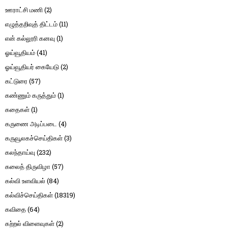
ஊராட்சி மணி
(2)
எழுத்தறிவுத் திட்டம்
(11)
என் கல்லூரி கனவு
(1)
ஓய்வூதியம்
(41)
ஓய்வூதியர் கையேடு
(2)
கட்டுரை
(57)
கண்ணும் கருத்தும்
(1)
கதைகள்
(1)
கருணை அடிப்படை
(4)
கருவூலகச்செய்திகள்
(3)
கலந்தாய்வு
(232)
கலைத் திருவிழா
(57)
கல்வி உளவியல்
(84)
கல்விச்செய்திகள்
(18319)
கவிதை
(64)
கற்றல் விளைவுகள்
(2)