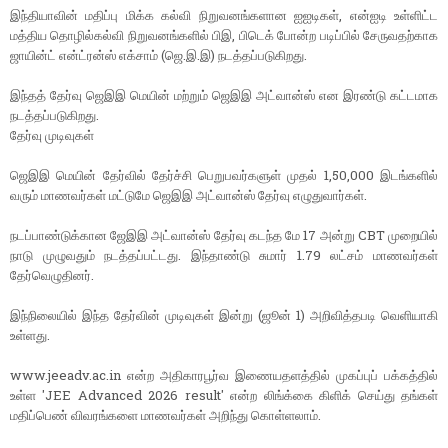
இந்தியாவின் மதிப்பு மிக்க கல்வி நிறுவனங்களான ஐஐடிகள், என்ஐடி உள்ளிட்ட
மத்திய தொழில்கல்வி நிறுவனங்களில் பிஇ, பிடெக் போன்ற படிப்பில் சேருவதற்காக
ஜாயின்ட் என்ட்ரன்ஸ் எக்சாம் (ஜெ.இ.இ) நடத்தப்படுகிறது.
இந்தத் தேர்வு ஜெஇஇ மெயின் மற்றும் ஜெஇஇ அட்வான்ஸ் என இரண்டு கட்டமாக
நடத்தப்படுகிறது.
தேர்வு முடிவுகள்
ஜெஇஇ மெயின் தேர்வில் தேர்ச்சி பெறுபவர்களுள் முதல் 1,50,000 இடங்களில்
வரும் மாணவர்கள் மட்டுமே ஜெஇஇ அட்வான்ஸ் தேர்வு எழுதுவார்கள்.
நடப்பாண்டுக்கான ஜேஇஇ அட்வான்ஸ் தேர்வு கடந்த மே 17 அன்று CBT முறையில்
நாடு முழுவதும் நடத்தப்பட்டது. இந்தாண்டு சுமார் 1.79 லட்சம் மாணவர்கள்
தேர்வெழுதினர்.
இந்நிலையில் இந்த தேர்வின் முடிவுகள் இன்று (ஜூன் 1) அறிவித்தபடி வெளியாகி
உள்ளது.
www.jeeadv.ac.in என்ற அதிகாரபூர்வ இணையதளத்தில் முகப்புப் பக்கத்தில்
உள்ள 'JEE Advanced 2026 result' என்ற லிங்க்கை கிளிக் செய்து தங்கள்
மதிப்பெண் விவரங்களை மாணவர்கள் அறிந்து கொள்ளலாம்.