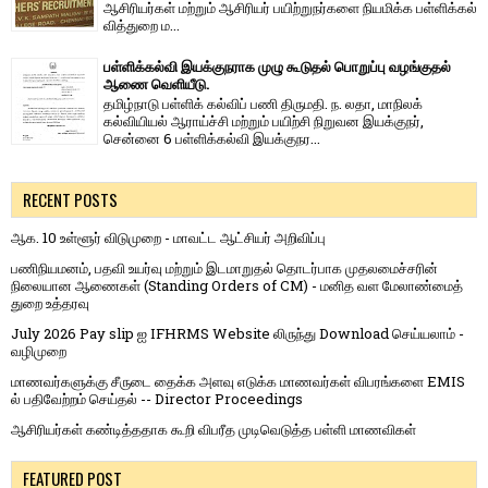
ஆசிரியர்​கள் மற்​றும் ஆசிரியர் பயிற்றுநர்​களை நியமிக்க பள்​ளிக்​கல்​
வித்​துறை ம...
பள்ளிக்கல்வி இயக்குநராக முழு கூடுதல் பொறுப்பு வழங்குதல்
ஆணை வெளியீடு.
தமிழ்நாடு பள்ளிக் கல்விப் பணி திருமதி. ந. லதா, மாநிலக்
கல்வியியல் ஆராய்ச்சி மற்றும் பயிற்சி நிறுவன இயக்குநர்,
சென்னை 6 பள்ளிக்கல்வி இயக்குநர...
RECENT POSTS
ஆக. 10 உள்ளூர் விடுமுறை - மாவட்ட ஆட்சியர் அறிவிப்பு
பணிநியமனம், பதவி உயர்வு மற்றும் இடமாறுதல் தொடர்பாக முதலமைச்சரின்
நிலையான ஆணைகள் (Standing Orders of CM) - மனித வள மேலாண்மைத்
துறை உத்தரவு
July 2026 Pay slip ஐ IFHRMS Website லிருந்து Download செய்யலாம் -
வழிமுறை
மாணவர்களுக்கு சீருடை தைக்க அளவு எடுக்க மாணவர்கள் விபரங்களை EMIS
ல் பதிவேற்றம் செய்தல் -- Director Proceedings
ஆசிரியர்கள் கண்டித்ததாக கூறி விபரீத முடிவெடுத்த பள்ளி மாணவிகள்
FEATURED POST