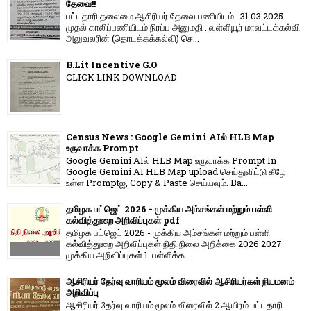
தேவை!!
பட்டதாரி தலைமை ஆசிரியர் தேவை பணியிடம் : 31.03.2025
முதல் காலிப்பணியிடம் நிரப்ப அனுமதி : வள்ளியூர் மாவட்டக்கல்வி
அலுவலரின் (தொடக்கக்கல்வி) செ...
B.Lit Incentive G.O
CLICK LINK DOWNLOAD
Census News : Google Gemini AIல் HLB Map
உருவாக்க Prompt
Google Gemini AIல் HLB Map உருவாக்க Prompt In
Google Gemini AI HLB Map upload செய்துவிட்டு கீழே
உள்ள Promptஐ, Copy & Paste செய்யவும். Ba...
தமிழக பட்ஜெட் 2026 - முக்கிய அம்சங்கள் மற்றும் பள்ளி
கல்வித்துறை அறிவிப்புகள் pdf
தமிழக பட்ஜெட் 2026 - முக்கிய அம்சங்கள் மற்றும் பள்ளி
கல்வித்துறை அறிவிப்புகள் நிதி நிலை அறிக்கை 2026 2027
முக்கிய அறிவிப்புகள் 1. பள்ளிக்க...
ஆசிரியர் தேர்வு வாரியம் மூலம் விரைவில் ஆசிரியர்கள் நியமனம்
அறிவிப்பு
ஆசிரியர் தேர்வு வாரி​யம் மூலம் விரை​வில் 2 ஆயிரம் பட்​ட​தாரி