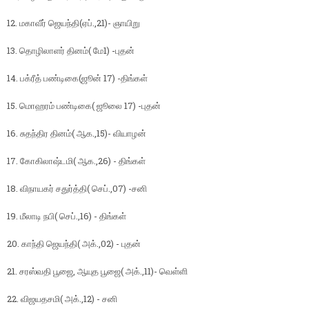
12. மகாவீர் ஜெயந்தி(ஏப்.,21)- ஞாயிறு
13. தொழிலாளர் தினம்( மே1) -புதன்
14. பக்ரீத் பண்டிகை(ஜூன் 17) -திங்கள்
15. மொஹரம் பண்டிகை( ஜூலை 17) -புதன்
16. சுதந்திர தினம்( ஆக.,15)- வியாழன்
17. கோகிலாஷ்டமி( ஆக.,26) - திங்கள்
18. விநாயகர் சதுர்த்தி( செப்.,07) -சனி
19. மீலாடி நபி( செப்.,16) - திங்கள்
20. காந்தி ஜெயந்தி( அக்.,02) - புதன்
21. சரஸ்வதி பூஜை, ஆயுத பூஜை( அக்.,11)- வெள்ளி
22. விஜயதசமி( அக்.,12) - சனி