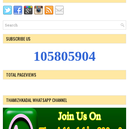
SUBSCRIBE US
1
0
5
8
0
5
9
0
4
TOTAL PAGEVIEWS
THAMIZHKADAL WHATSAPP CHANNEL