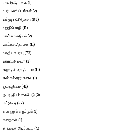
உதவித்தொகை
(1)
உபரி பணியிடங்கள்
(2)
உள்ளூர் விடுமுறை
(98)
உறுதிமொழி
(11)
ஊக்க ஊதியம்
(2)
ஊக்கத்தொகை
(11)
ஊதிய உயர்வு
(73)
ஊராட்சி மணி
(2)
எழுத்தறிவுத் திட்டம்
(11)
என் கல்லூரி கனவு
(1)
ஓய்வூதியம்
(41)
ஓய்வூதியர் கையேடு
(2)
கட்டுரை
(57)
கண்ணும் கருத்தும்
(1)
கதைகள்
(1)
கருணை அடிப்படை
(4)