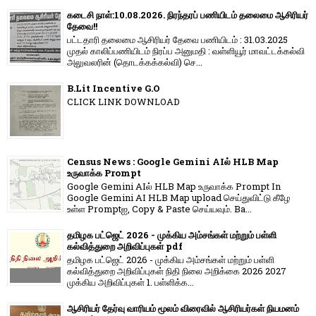
கடைசி நாள்:10.08.2026. நிரந்தரப் பணியிடம் தலைமை ஆசிரியர்
தேவை!!
பட்டதாரி தலைமை ஆசிரியர் தேவை பணியிடம் : 31.03.2025
முதல் காலிப்பணியிடம் நிரப்ப அனுமதி : வள்ளியூர் மாவட்டக்கல்வி
அலுவலரின் (தொடக்கக்கல்வி) செ...
B.Lit Incentive G.O
CLICK LINK DOWNLOAD
Census News : Google Gemini AIல் HLB Map
உருவாக்க Prompt
Google Gemini AIல் HLB Map உருவாக்க Prompt In
Google Gemini AI HLB Map upload செய்துவிட்டு கீழே
உள்ள Promptஐ, Copy & Paste செய்யவும். Ba...
தமிழக பட்ஜெட் 2026 - முக்கிய அம்சங்கள் மற்றும் பள்ளி
கல்வித்துறை அறிவிப்புகள் pdf
தமிழக பட்ஜெட் 2026 - முக்கிய அம்சங்கள் மற்றும் பள்ளி
கல்வித்துறை அறிவிப்புகள் நிதி நிலை அறிக்கை 2026 2027
முக்கிய அறிவிப்புகள் 1. பள்ளிக்க...
ஆசிரியர் தேர்வு வாரியம் மூலம் விரைவில் ஆசிரியர்கள் நியமனம்