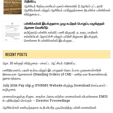
அறிவிப்பு
ஆசிரியர் தேர்வு வாரி​யம் மூலம் விரை​வில் 2 ஆயிரம் பட்​ட​தாரி
ஆசிரியர்​கள் மற்​றும் ஆசிரியர் பயிற்றுநர்​களை நியமிக்க பள்​ளிக்​கல்​
வித்​துறை ம...
பள்ளிக்கல்வி இயக்குநராக முழு கூடுதல் பொறுப்பு வழங்குதல்
ஆணை வெளியீடு.
தமிழ்நாடு பள்ளிக் கல்விப் பணி திருமதி. ந. லதா, மாநிலக்
கல்வியியல் ஆராய்ச்சி மற்றும் பயிற்சி நிறுவன இயக்குநர்,
சென்னை 6 பள்ளிக்கல்வி இயக்குநர...
RECENT POSTS
ஆக. 10 உள்ளூர் விடுமுறை - மாவட்ட ஆட்சியர் அறிவிப்பு
பணிநியமனம், பதவி உயர்வு மற்றும் இடமாறுதல் தொடர்பாக முதலமைச்சரின்
நிலையான ஆணைகள் (Standing Orders of CM) - மனித வள மேலாண்மைத்
துறை உத்தரவு
July 2026 Pay slip ஐ IFHRMS Website லிருந்து Download செய்யலாம் -
வழிமுறை
மாணவர்களுக்கு சீருடை தைக்க அளவு எடுக்க மாணவர்கள் விபரங்களை EMIS
ல் பதிவேற்றம் செய்தல் -- Director Proceedings
ஆசிரியர்கள் கண்டித்ததாக கூறி விபரீத முடிவெடுத்த பள்ளி மாணவிகள்