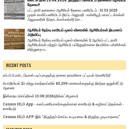
கடைசி நாள்:10.08.2026. நிரந்தரப் பணியிடம் தலைமை ஆசிரியர்
தேவை!!
பட்டதாரி தலைமை ஆசிரியர் தேவை பணியிடம் : 31.03.2025
முதல் காலிப்பணியிடம் நிரப்ப அனுமதி : வள்ளியூர் மாவட்டக்கல்வி
அலுவலரின் (தொடக்கக்கல்வி) செ...
ஆசிரியர் தேர்வு வாரியம் மூலம் விரைவில் ஆசிரியர்கள் நியமனம்
அறிவிப்பு
ஆசிரியர் தேர்வு வாரி​யம் மூலம் விரை​வில் 2 ஆயிரம் பட்​ட​தாரி
ஆசிரியர்​கள் மற்​றும் ஆசிரியர் பயிற்றுநர்​களை நியமிக்க பள்​ளிக்​கல்​
வித்​துறை ம...
RECENT POSTS
எம்.பி.பி.எஸ்., பிடிஎஸ் படிப்புகளுக்கு நாளை தரவரிசை பட்டியல் வெளியீடு!
பொறியியல் 2ம் சுற்று கலந்தாய்வில் 40,299 மாணவர்களுக்கு நிரந்தர ஒதுக்கீட்டு
ஆணை
இன்றைய செய்திகள் 10.08.2026(திங்கட்கிழமை)
Census HLO App - களப்பணியாளர்களுக்கான கையேடு & வழிகாட்டுதல்கள் -
கையேடு
Census HLO APP-இல் "திருத்தம் செய்ய கூடியவை & திருத்த முடியாதவை"