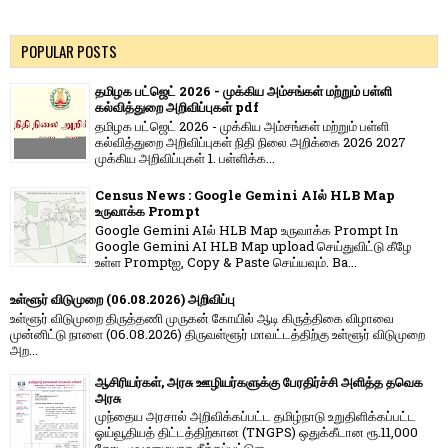
POPULAR POSTS
தமிழக பட்ஜெட் 2026 - முக்கிய அம்சங்கள் மற்றும் பள்ளி
கல்வித்துறை அறிவிப்புகள் pdf
தமிழக பட்ஜெட் 2026 - முக்கிய அம்சங்கள் மற்றும் பள்ளி
கல்வித்துறை அறிவிப்புகள் நிதி நிலை அறிக்கை 2026 2027
முக்கிய அறிவிப்புகள் 1. பள்ளிக்க...
Census News : Google Gemini AIல் HLB Map
உருவாக்க Prompt
Google Gemini AIல் HLB Map உருவாக்க Prompt In
Google Gemini AI HLB Map upload செய்துவிட்டு கீழே
உள்ள Promptஐ, Copy & Paste செய்யவும். Ba...
உள்ளூர் விடுமுறை (06.08.2026) அறிவிப்பு
உள்ளூர் விடுமுறை திருத்தணி முருகன் கோயில் ஆடி கிருத்திகை விழாவை
முன்னிட்டு நாளை (06.08.2026) திருவள்ளூர் மாவட்டத்திற்கு உள்ளூர் விடுமுறை
அற...
ஆசிரியர்கள், அரசு ஊழியர்களுக்கு பேரதிர்ச்சி அளித்த தவெக
அரசு
முந்தைய அரசால் அறிவிக்கப்பட்ட தமிழ்நாடு உறுதிளிக்கப்பட்ட
ஓய்வூதியத் திட்டத்திற்கான (TNGPS) ஒதுக்கீடான ரூ.11,000