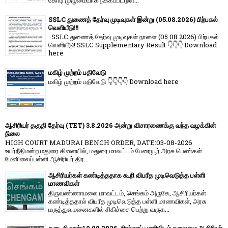
கோடி முழுமையாக நீக்கப்பட்டுள...
SSLC துணைத் தேர்வு முடிவுகள் இன்று (05.08.2026) பிற்பகல்
வெளியீடு!!!
SSLC துணைத் தேர்வு முடிவுகள் நாளை (05.08.2026) பிற்பகல்
வெளியீடு! SSLC Supplementary Result 👇👇👇 Download
here
மகிழ் முற்றம் பதிவேடு
மகிழ் முற்றம் பதிவேடு 👇👇👇👇 Download here
ஆசிரியர் தகுதி தேர்வு (TET) 3.8.2026 அன்று விசாரணைக்கு வந்த வழக்கின்
நிலை
HIGH COURT MADURAI BENCH ORDER, DATE:03-08-2026
உயர்நீதிமன்ற மதுரை கிளையில், மதுரை மாவட்டம் பேரையூர் அரசு பெண்கள்
மேனிலைப்பள்ளி ஆசிரியர் திர...
ஆசிரியர்கள் கண்டித்ததாக கூறி விபரீத முடிவெடுத்த பள்ளி
மாணவிகள்
திருவண்ணாமலை மாவட்டம், செங்கம் அருகே, ஆசிரியர்கள்
கண்டித்ததால் விபரீத முடிவெடுத்த பள்ளி மாணவிகள், அரசு
மருத்துவமனைகளில் சிகிச்சை பெற்று வருக...