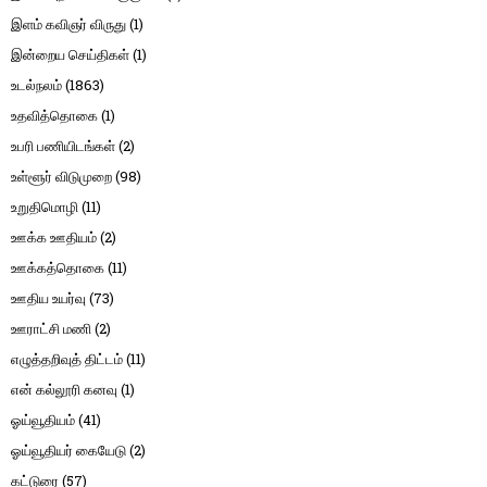
இளம் கவிஞர் விருது
(1)
இன்றைய செய்திகள்
(1)
உடல்நலம்
(1863)
உதவித்தொகை
(1)
உபரி பணியிடங்கள்
(2)
உள்ளூர் விடுமுறை
(98)
உறுதிமொழி
(11)
ஊக்க ஊதியம்
(2)
ஊக்கத்தொகை
(11)
ஊதிய உயர்வு
(73)
ஊராட்சி மணி
(2)
எழுத்தறிவுத் திட்டம்
(11)
என் கல்லூரி கனவு
(1)
ஓய்வூதியம்
(41)
ஓய்வூதியர் கையேடு
(2)
கட்டுரை
(57)