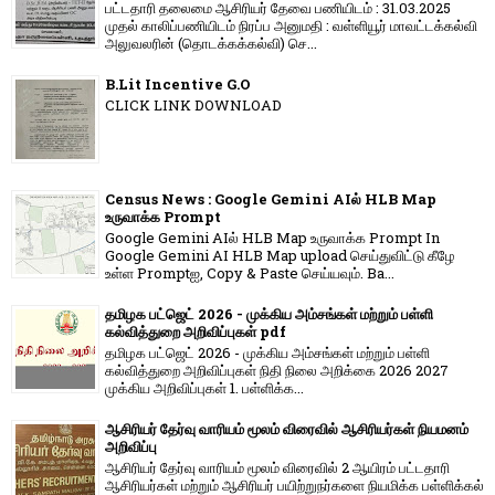
பட்டதாரி தலைமை ஆசிரியர் தேவை பணியிடம் : 31.03.2025
முதல் காலிப்பணியிடம் நிரப்ப அனுமதி : வள்ளியூர் மாவட்டக்கல்வி
அலுவலரின் (தொடக்கக்கல்வி) செ...
B.Lit Incentive G.O
CLICK LINK DOWNLOAD
Census News : Google Gemini AIல் HLB Map
உருவாக்க Prompt
Google Gemini AIல் HLB Map உருவாக்க Prompt In
Google Gemini AI HLB Map upload செய்துவிட்டு கீழே
உள்ள Promptஐ, Copy & Paste செய்யவும். Ba...
தமிழக பட்ஜெட் 2026 - முக்கிய அம்சங்கள் மற்றும் பள்ளி
கல்வித்துறை அறிவிப்புகள் pdf
தமிழக பட்ஜெட் 2026 - முக்கிய அம்சங்கள் மற்றும் பள்ளி
கல்வித்துறை அறிவிப்புகள் நிதி நிலை அறிக்கை 2026 2027
முக்கிய அறிவிப்புகள் 1. பள்ளிக்க...
ஆசிரியர் தேர்வு வாரியம் மூலம் விரைவில் ஆசிரியர்கள் நியமனம்
அறிவிப்பு
ஆசிரியர் தேர்வு வாரி​யம் மூலம் விரை​வில் 2 ஆயிரம் பட்​ட​தாரி
ஆசிரியர்​கள் மற்​றும் ஆசிரியர் பயிற்றுநர்​களை நியமிக்க பள்​ளிக்​கல்​