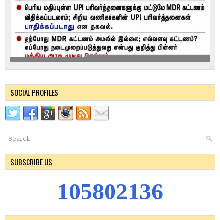
SOCIAL PROFILES
SUBSCRIBE US
1
0
5
8
0
2
1
3
6