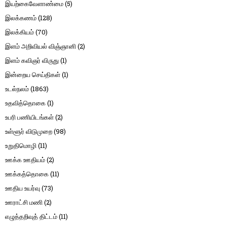
இயற்கைவேளாண்மை
(5)
இலக்கணம்
(128)
இலக்கியம்
(70)
இளம் அறிவியல் விஞ்ஞானி
(2)
இளம் கவிஞர் விருது
(1)
இன்றைய செய்திகள்
(1)
உடல்நலம்
(1863)
உதவித்தொகை
(1)
உபரி பணியிடங்கள்
(2)
உள்ளூர் விடுமுறை
(98)
உறுதிமொழி
(11)
ஊக்க ஊதியம்
(2)
ஊக்கத்தொகை
(11)
ஊதிய உயர்வு
(73)
ஊராட்சி மணி
(2)
எழுத்தறிவுத் திட்டம்
(11)