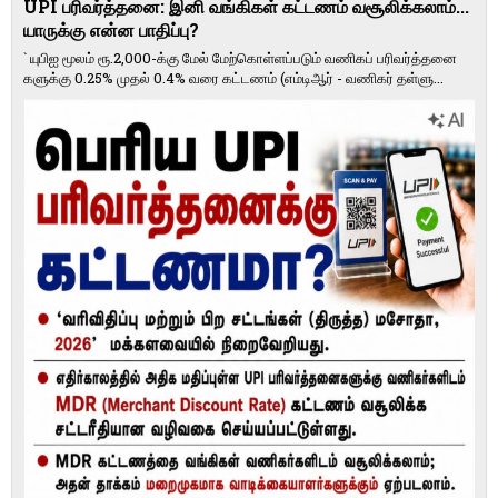
UPI பரிவர்த்தனை: இனி வங்கிகள் கட்டணம் வசூலிக்கலாம்...
யாருக்கு என்ன பாதிப்பு?
` யுபிஐ மூலம் ரூ.2,000-க்கு மேல் மேற்​கொள்​ளப்​படும் வணி​கப் பரிவர்த்​தனை​
களுக்கு 0.25% முதல் 0.4% வரை கட்​ட​ணம் (எம்​டிஆர் - வணி​கர் தள்​ளு...