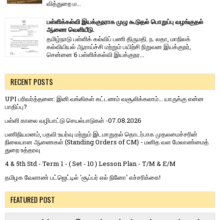
வித்​துறை ம...
பள்ளிக்கல்வி இயக்குநராக முழு கூடுதல் பொறுப்பு வழங்குதல்
ஆணை வெளியீடு.
தமிழ்நாடு பள்ளிக் கல்விப் பணி திருமதி. ந. லதா, மாநிலக்
கல்வியியல் ஆராய்ச்சி மற்றும் பயிற்சி நிறுவன இயக்குநர்,
சென்னை 6 பள்ளிக்கல்வி இயக்குநர...
RECENT POSTS
UPI பரிவர்த்தனை: இனி வங்கிகள் கட்டணம் வசூலிக்கலாம்... யாருக்கு என்ன
பாதிப்பு?
பள்ளி காலை வழிபாட்டு செயல்பாடுகள் -07.08.2026
பணிநியமனம், பதவி உயர்வு மற்றும் இடமாறுதல் தொடர்பாக முதலமைச்சரின்
நிலையான ஆணைகள் (Standing Orders of CM) - மனித வள மேலாண்மைத்
துறை உத்தரவு
4 & 5th Std - Term 1 - ( Set - 10 ) Lesson Plan - T/M & E/M
தமிழக வேளாண் பட்ஜெட்டில் 'சூப்பர் எல் நினோ' எச்சரிக்கை!
FEATURED POST