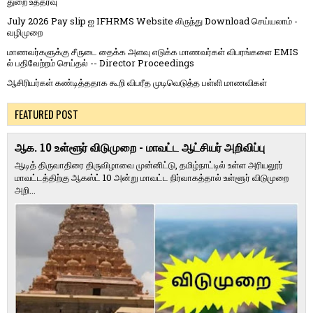
துறை உத்தரவு
July 2026 Pay slip ஐ IFHRMS Website லிருந்து Download செய்யலாம் -
வழிமுறை
மாணவர்களுக்கு சீருடை தைக்க அளவு எடுக்க மாணவர்கள் விபரங்களை EMIS
ல் பதிவேற்றம் செய்தல் -- Director Proceedings
ஆசிரியர்கள் கண்டித்ததாக கூறி விபரீத முடிவெடுத்த பள்ளி மாணவிகள்
FEATURED POST
ஆக. 10 உள்ளூர் விடுமுறை - மாவட்ட ஆட்சியர் அறிவிப்பு
ஆடித் திருவாதிரை திருவிழாவை முன்னிட்டு, தமிழ்நாட்டில் உள்ள அரியலூர்
மாவட்டத்திற்கு ஆகஸ்ட் 10 அன்று மாவட்ட நிர்வாகத்தால் உள்ளூர் விடுமுறை
அறி...