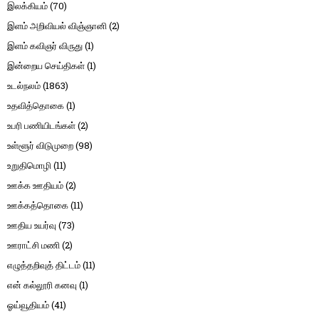
இலக்கியம்
(70)
இளம் அறிவியல் விஞ்ஞானி
(2)
இளம் கவிஞர் விருது
(1)
இன்றைய செய்திகள்
(1)
உடல்நலம்
(1863)
உதவித்தொகை
(1)
உபரி பணியிடங்கள்
(2)
உள்ளூர் விடுமுறை
(98)
உறுதிமொழி
(11)
ஊக்க ஊதியம்
(2)
ஊக்கத்தொகை
(11)
ஊதிய உயர்வு
(73)
ஊராட்சி மணி
(2)
எழுத்தறிவுத் திட்டம்
(11)
என் கல்லூரி கனவு
(1)
ஓய்வூதியம்
(41)