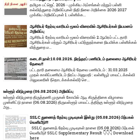
தமிழக பட்ஜெட் 2026 - முக்கிய அம்சங்கள் மற்றும் பள்ளி
கல்வித்துறை அறிவிப்புகள் நிதி நிலை அறிக்கை 2026 2027
முக்கிய அறிவிப்புகள் 1. பள்ளிக்க...
ஆசிரியர் தேர்வு வாரியம் மூலம் விரைவில் ஆசிரியர்கள் நியமனம்
அறிவிப்பு
ஆசிரியர் தேர்வு வாரி​யம் மூலம் விரை​வில் 2 ஆயிரம் பட்​ட​தாரி
ஆசிரியர்​கள் மற்​றும் ஆசிரியர் பயிற்றுநர்​களை நியமிக்க பள்​ளிக்​கல்​
வித்​துறை ம...
கடைசி நாள்:10.08.2026. நிரந்தரப் பணியிடம் தலைமை ஆசிரியர்
தேவை!!
பட்டதாரி தலைமை ஆசிரியர் தேவை பணியிடம் : 31.03.2025
முதல் காலிப்பணியிடம் நிரப்ப அனுமதி : வள்ளியூர் மாவட்டக்கல்வி
அலுவலரின் (தொடக்கக்கல்வி) செ...
உள்ளூர் விடுமுறை (06.08.2026) அறிவிப்பு
உள்ளூர் விடுமுறை திருத்தணி முருகன் கோயில் ஆடி கிருத்திகை விழாவை
முன்னிட்டு நாளை (06.08.2026) திருவள்ளூர் மாவட்டத்திற்கு உள்ளூர் விடுமுறை
அற...
SSLC துணைத் தேர்வு முடிவுகள் இன்று (05.08.2026) பிற்பகல்
வெளியீடு!!!
SSLC துணைத் தேர்வு முடிவுகள் நாளை (05.08.2026) பிற்பகல்
வெளியீடு! SSLC Supplementary Result 👇👇👇 Download
here