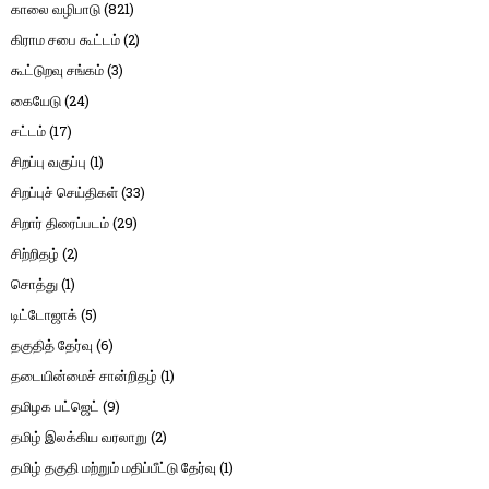
காலை வழிபாடு
(821)
கிராம சபை கூட்டம்
(2)
கூட்டுறவு சங்கம்
(3)
கையேடு
(24)
சட்டம்
(17)
சிறப்பு வகுப்பு
(1)
சிறப்புச் செய்திகள்
(33)
சிறார் திரைப்படம்
(29)
சிற்றிதழ்
(2)
சொத்து
(1)
டிட்டோஜாக்
(5)
தகுதித் தேர்வு
(6)
தடையின்மைச் சான்றிதழ்
(1)
தமிழக பட்ஜெட்
(9)
தமிழ் இலக்கிய வரலாறு
(2)
தமிழ் தகுதி மற்றும் மதிப்பீட்டு தேர்வு
(1)