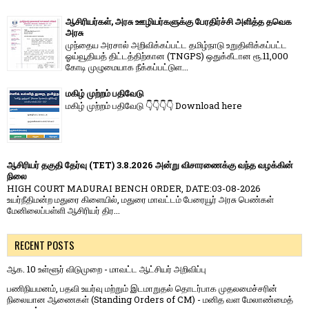
ஆசிரியர்கள், அரசு ஊழியர்களுக்கு பேரதிர்ச்சி அளித்த தவெக
அரசு
முந்தைய அரசால் அறிவிக்கப்பட்ட தமிழ்நாடு உறுதிளிக்கப்பட்ட
ஓய்வூதியத் திட்டத்திற்கான (TNGPS) ஒதுக்கீடான ரூ.11,000
கோடி முழுமையாக நீக்கப்பட்டுள...
மகிழ் முற்றம் பதிவேடு
மகிழ் முற்றம் பதிவேடு 👇👇👇👇 Download here
ஆசிரியர் தகுதி தேர்வு (TET) 3.8.2026 அன்று விசாரணைக்கு வந்த வழக்கின்
நிலை
HIGH COURT MADURAI BENCH ORDER, DATE:03-08-2026
உயர்நீதிமன்ற மதுரை கிளையில், மதுரை மாவட்டம் பேரையூர் அரசு பெண்கள்
மேனிலைப்பள்ளி ஆசிரியர் திர...
RECENT POSTS
ஆக. 10 உள்ளூர் விடுமுறை - மாவட்ட ஆட்சியர் அறிவிப்பு
பணிநியமனம், பதவி உயர்வு மற்றும் இடமாறுதல் தொடர்பாக முதலமைச்சரின்
நிலையான ஆணைகள் (Standing Orders of CM) - மனித வள மேலாண்மைத்