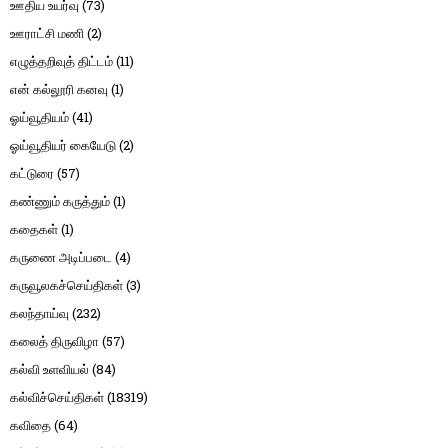
ஊதிய உயர்வு
(73)
ஊராட்சி மணி
(2)
எழுத்தறிவுத் திட்டம்
(11)
என் கல்லூரி கனவு
(1)
ஓய்வூதியம்
(41)
ஓய்வூதியர் கையேடு
(2)
கட்டுரை
(57)
கண்ணும் கருத்தும்
(1)
கதைகள்
(1)
கருணை அடிப்படை
(4)
கருவூலகச்செய்திகள்
(3)
கலந்தாய்வு
(232)
கலைத் திருவிழா
(57)
கல்வி உளவியல்
(84)
கல்விச்செய்திகள்
(18319)
கவிதை
(64)