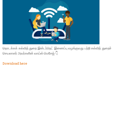
தொடக்கக் கல்வித் துறை இன்டர்நெட் இணைப்பு வழங்குவது பற்றி கல்வித் துறைச்
செயலாளர் அவர்களின் வாய்ஸ் மெசேஜ் 👇
Download here