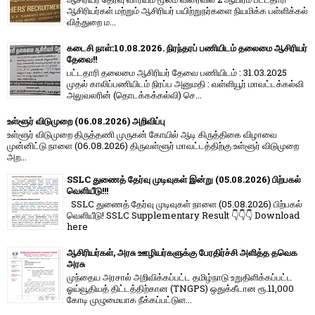
ஆசிரியர்​கள் மற்​றும் ஆசிரியர் பயிற்றுநர்​களை நியமிக்க பள்​ளிக்​கல்​
வித்​துறை ம...
கடைசி நாள்:10.08.2026. நிரந்தரப் பணியிடம் தலைமை ஆசிரியர்
தேவை!!
பட்டதாரி தலைமை ஆசிரியர் தேவை பணியிடம் : 31.03.2025
முதல் காலிப்பணியிடம் நிரப்ப அனுமதி : வள்ளியூர் மாவட்டக்கல்வி
அலுவலரின் (தொடக்கக்கல்வி) செ...
உள்ளூர் விடுமுறை (06.08.2026) அறிவிப்பு
உள்ளூர் விடுமுறை திருத்தணி முருகன் கோயில் ஆடி கிருத்திகை விழாவை
முன்னிட்டு நாளை (06.08.2026) திருவள்ளூர் மாவட்டத்திற்கு உள்ளூர் விடுமுறை
அற...
SSLC துணைத் தேர்வு முடிவுகள் இன்று (05.08.2026) பிற்பகல்
வெளியீடு!!!
SSLC துணைத் தேர்வு முடிவுகள் நாளை (05.08.2026) பிற்பகல்
வெளியீடு! SSLC Supplementary Result 👇👇👇 Download
here
ஆசிரியர்கள், அரசு ஊழியர்களுக்கு பேரதிர்ச்சி அளித்த தவெக
அரசு
முந்தைய அரசால் அறிவிக்கப்பட்ட தமிழ்நாடு உறுதிளிக்கப்பட்ட
ஓய்வூதியத் திட்டத்திற்கான (TNGPS) ஒதுக்கீடான ரூ.11,000
கோடி முழுமையாக நீக்கப்பட்டுள...