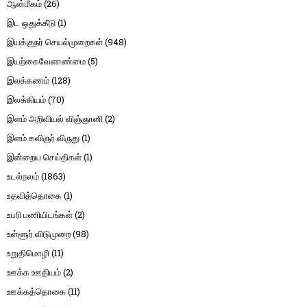
ஆன்மீகம்
(26)
இட ஒதுக்கீடு
(1)
இயக்குநர் செயல்முறைகள்
(948)
இயற்கைவேளாண்மை
(5)
இலக்கணம்
(128)
இலக்கியம்
(70)
இளம் அறிவியல் விஞ்ஞானி
(2)
இளம் கவிஞர் விருது
(1)
இன்றைய செய்திகள்
(1)
உடல்நலம்
(1863)
உதவித்தொகை
(1)
உபரி பணியிடங்கள்
(2)
உள்ளூர் விடுமுறை
(98)
உறுதிமொழி
(11)
ஊக்க ஊதியம்
(2)
ஊக்கத்தொகை
(11)