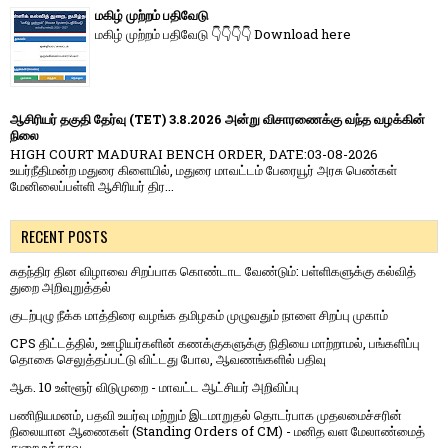
மகிழ் முற்றம் பதிவேடு
மகிழ் முற்றம் பதிவேடு 👇👇👇👇 Download here
ஆசிரியர் தகுதி தேர்வு (TET) 3.8.2026 அன்று விசாரணைக்கு வந்த வழக்கின்
நிலை
HIGH COURT MADURAI BENCH ORDER, DATE:03-08-2026
உயர்நீதிமன்ற மதுரை கிளையில், மதுரை மாவட்டம் பேரையூர் அரசு பெண்கள்
மேனிலைப்பள்ளி ஆசிரியர் திர...
RECENT POSTS
சுதந்திர தின விழாவை சிறப்பாக கொண்டாட வேண்டும்: பள்ளிகளுக்கு கல்வித்
துறை அறிவுறுத்தல்
குடற்புழு நீக்க மாத்திரை வழங்க தமிழகம் முழுவதும் நாளை சிறப்பு முகாம்
CPS திட்டத்தில், ஊழியர்களின் கணக்குகளுக்கு நிதியை மாற்றாமல், பங்களிப்பு
தொகை செலுத்தப்பட்டு விட்டது போல, ஆவணங்களில் பதிவு
ஆக. 10 உள்ளூர் விடுமுறை - மாவட்ட ஆட்சியர் அறிவிப்பு
பணிநியமனம், பதவி உயர்வு மற்றும் இடமாறுதல் தொடர்பாக முதலமைச்சரின்
நிலையான ஆணைகள் (Standing Orders of CM) - மனித வள மேலாண்மைத்
துறை உத்தரவு