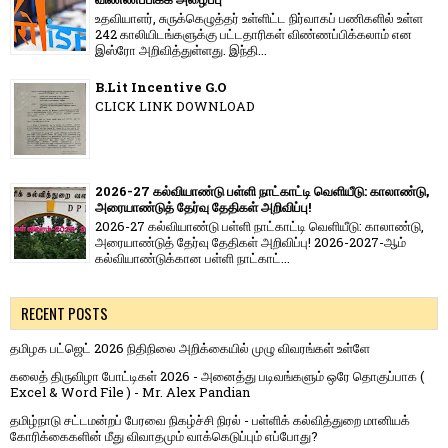
உதவியாளர், சுருக்கெழுத்தர் உள்ளிட்ட நிர்வாகப் பணிகளில் உள்ள
242 காலியிடங்களுக்கு பட்டதாரிகள் விண்ணப்பிக்கலாம் என
இஸ்ரோ அறிவித்துள்ளது. இந்தி...
B.Lit Incentive G.O
CLICK LINK DOWNLOAD
2026-27 கல்வியாண்டு பள்ளி நாட்காட்டி வெளியீடு: காலாண்டு,
அரையாண்டுத் தேர்வு தேதிகள் அறிவிப்பு!
2026-27 கல்வியாண்டு பள்ளி நாட்காட்டி வெளியீடு: காலாண்டு,
அரையாண்டுத் தேர்வு தேதிகள் அறிவிப்பு! 2026-2027-ஆம்
கல்வியாண்டுக்கான பள்ளி நாட்காட்...
RECENT POSTS
தமிழக பட்ஜெட் 2026 நிதிநிலை அறிக்கையில் முழு விவரங்கள் உள்ளே
கலைத் திருவிழா போட்டிகள் 2026 - அனைத்து படிவங்களும் ஒரே தொகுப்பாக (
Excel & Word File ) - Mr. Alex Pandian
தமிழ்நாடு சட்டமன்றப் பேரவை நிகழ்ச்சி நிரல் - பள்ளிக் கல்வித்துறை மானியக்
கோரிக்கைகளின் மீது விவாதமும் வாக்கெடுப்பும் எப்போது?