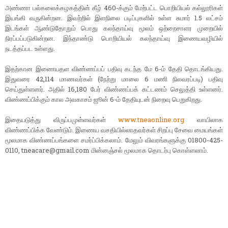
அண்ணா பல்கலைக்கழகத்தின் கீழ் 460-க்கும் மேற்பட்ட பொறியியல் கல்லூரிகள்
இயங்கி வருகின்றன. இவற்றில் இளநிலை படிப்புகளில் உள்ள சுமார் 1.5 லட்சம்
இடங்கள் ஆண்டுதோறும் பொது கலந்தாய்வு மூலம் ஒற்றைசாளர முறையில்
நிரப்பப்படுகின்றன. இந்தாண்டு பொறியியல் கலந்தாய்வு இணையவழியில்
நடத்தப்பட உள்ளது.
இதற்கான இணையதள விண்ணப்பப் பதிவு கடந்த மே 6-ம் தேதி தொடங்கியது.
இதுவரை 42,114 மாணவர்கள் (நேற்று மாலை 6 மணி நிலவரப்படி) பதிவு
செய்துள்ளனர். அதில் 16,180 பேர் விண்ணப்பக் கட்டணம் செலுத்தி உள்ளனர்.
விண்ணப்பிக்கும் கால அவகாசம் ஜூன் 6-ம் தேதியுடன் நிறைவு பெறுகிறது.
இதையடுத்து விருப்பமுள்ளவர்கள்
www.tneaonline.org
வாயிலாக
விண்ணப்பிக்க வேண்டும்‌. இணைய வசதியில்லாதவர்கள் சிறப்பு சேவை மையங்கள்
மூலமாக விண்ணப்பங்களை சமர்ப்பிக்கலாம். மேலும் விவரங்களுக்கு 01800-425-
0110, tneacare@gmail.com மின்னஞ்சல் மூலமாக தொடர்பு கொள்ளலாம்.