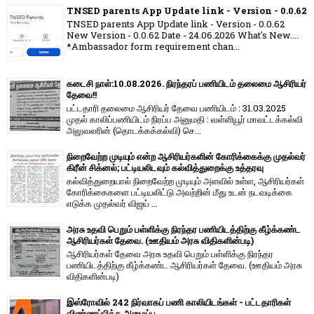
TNSED parents App Update link - Version - 0.0.62
TNSED parents App Update link - Version - 0.0.62
New Version - 0.0.62 Date - 24.06.2026 What's New....
*Ambassador form requirement chan...
கடைசி நாள்:10.08.2026. நிரந்தரப் பணியிடம் தலைமை ஆசிரியர்
தேவை!!
பட்டதாரி தலைமை ஆசிரியர் தேவை பணியிடம் : 31.03.2025
முதல் காலிப்பணியிடம் நிரப்ப அனுமதி : வள்ளியூர் மாவட்டக்கல்வி
அலுவலரின் (தொடக்கக்கல்வி) செ...
நிறைவேற்ற முடியும் என்ற ஆசிரியர்களின் கோரிக்கைக்கு முதல்வர்
கிரீன் சிக்னல்; பட்டியலிடவும் கல்வித்துறைக்கு உத்தரவு
கல்வித்துறையால் நிறைவேற்ற முடியும் அளவில் உள்ள, ஆசிரியர்கள்
கோரிக்கைகளை பட்டியலிட்டு அவற்றின் மீது உடன் நடவடிக்கை
எடுக்க முதல்வர் விஜய் ...
அரசு உதவி பெறும் பள்ளிக்கு நிரந்தர பணியிடத்திற்கு கீழ்க்கண்ட
ஆசிரியர்கள் தேவை. (ஊதியம் அரசு விதிகளின்படி)
ஆசிரியர்கள் தேவை அரசு உதவி பெறும் பள்ளிக்கு நிரந்தர
பணியிடத்திற்கு கீழ்க்கண்ட ஆசிரியர்கள் தேவை. (ஊதியம் அரசு
விதிகளின்படி)
இஸ்ரோவில் 242 நிர்வாகப் பணி காலியிடங்கள் - பட்டதாரிகள்
விண்ணப்பிக்க அழைப்பு