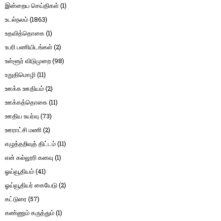
இன்றைய செய்திகள்
(1)
உடல்நலம்
(1863)
உதவித்தொகை
(1)
உபரி பணியிடங்கள்
(2)
உள்ளூர் விடுமுறை
(98)
உறுதிமொழி
(11)
ஊக்க ஊதியம்
(2)
ஊக்கத்தொகை
(11)
ஊதிய உயர்வு
(73)
ஊராட்சி மணி
(2)
எழுத்தறிவுத் திட்டம்
(11)
என் கல்லூரி கனவு
(1)
ஓய்வூதியம்
(41)
ஓய்வூதியர் கையேடு
(2)
கட்டுரை
(57)
கண்ணும் கருத்தும்
(1)