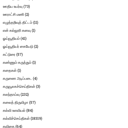
ஊதிய உயர்வு
(73)
ஊராட்சி மணி
(2)
எழுத்தறிவுத் திட்டம்
(11)
என் கல்லூரி கனவு
(1)
ஓய்வூதியம்
(41)
ஓய்வூதியர் கையேடு
(2)
கட்டுரை
(57)
கண்ணும் கருத்தும்
(1)
கதைகள்
(1)
கருணை அடிப்படை
(4)
கருவூலகச்செய்திகள்
(3)
கலந்தாய்வு
(232)
கலைத் திருவிழா
(57)
கல்வி உளவியல்
(84)
கல்விச்செய்திகள்
(18319)
கவிதை
(64)