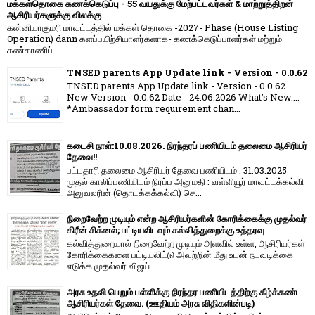
மக்கள்தொகை கணக்கெடுப்பு - 55 வயதுக்கு மேற்பட்டவர்கள் & மாற்றுத்திறன்
ஆசிரியர்களுக்கு விலக்கு
கன்னியாகுமரி மாவட்டத்தில் மக்கள் தொகை -2027- Phase (House Listing
Operation) dann களப்பயிற்சியாளர்களாக- கணக்கெடுப்பாளர்கள் மற்றும்
கண்காணிப்...
TNSED parents App Update link - Version - 0.0.62
TNSED parents App Update link - Version - 0.0.62
New Version - 0.0.62 Date - 24.06.2026 What's New....
*Ambassador form requirement chan...
கடைசி நாள்:10.08.2026. நிரந்தரப் பணியிடம் தலைமை ஆசிரியர்
தேவை!!
பட்டதாரி தலைமை ஆசிரியர் தேவை பணியிடம் : 31.03.2025
முதல் காலிப்பணியிடம் நிரப்ப அனுமதி : வள்ளியூர் மாவட்டக்கல்வி
அலுவலரின் (தொடக்கக்கல்வி) செ...
நிறைவேற்ற முடியும் என்ற ஆசிரியர்களின் கோரிக்கைக்கு முதல்வர்
கிரீன் சிக்னல்; பட்டியலிடவும் கல்வித்துறைக்கு உத்தரவு
கல்வித்துறையால் நிறைவேற்ற முடியும் அளவில் உள்ள, ஆசிரியர்கள்
கோரிக்கைகளை பட்டியலிட்டு அவற்றின் மீது உடன் நடவடிக்கை
எடுக்க முதல்வர் விஜய் ...
அரசு உதவி பெறும் பள்ளிக்கு நிரந்தர பணியிடத்திற்கு கீழ்க்கண்ட
ஆசிரியர்கள் தேவை. (ஊதியம் அரசு விதிகளின்படி)