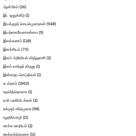
ஆன்மீகம்
(26)
இட ஒதுக்கீடு
(1)
இயக்குநர் செயல்முறைகள்
(948)
இயற்கைவேளாண்மை
(5)
இலக்கணம்
(128)
இலக்கியம்
(70)
இளம் அறிவியல் விஞ்ஞானி
(2)
இளம் கவிஞர் விருது
(1)
இன்றைய செய்திகள்
(1)
உடல்நலம்
(1863)
உதவித்தொகை
(1)
உபரி பணியிடங்கள்
(2)
உள்ளூர் விடுமுறை
(98)
உறுதிமொழி
(11)
ஊக்க ஊதியம்
(2)
ஊக்கத்தொகை
(11)