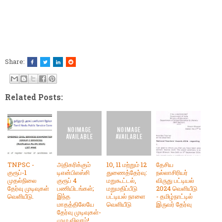
Share:
Related Posts:
TNPSC -
அதிகரிக்கும்
10, 11 மற்றும் 12
தேசிய
குரூப்-1
டிஎன்பிஎஸ்சி
துணைத்தேர்வு:
நல்லாசிரியர்
முதல்நிலை
குரூப் 4
மறுகூட்டல்,
விருது பட்டியல்
தேர்வு முடிவுகள்
பணியிடங்கள்;
மறுமதிப்பீடு
2024 வெளியீடு
வெளியீடு.
இந்த
பட்டியல் நாளை
- தமிழ்நாட்டில்
மாதத்திலேயே
வெளியீடு
இருவர் தேர்வு
தேர்வு முடிவுகள்-
முழு விவரம்!